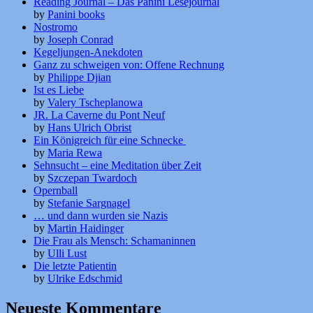
Reading Journal – Das Panini Lesejournal
by
Panini books
Nostromo
by
Joseph Conrad
Kegeljungen-Anekdoten
Ganz zu schweigen von: Offene Rechnung
by
Philippe Djian
Ist es Liebe
by
Valery Tscheplanowa
JR. La Caverne du Pont Neuf
by
Hans Ulrich Obrist
Ein Königreich für eine Schnecke
by
Maria Rewa
Sehnsucht – eine Meditation über Zeit
by
Szczepan Twardoch
Opernball
by
Stefanie Sargnagel
… und dann wurden sie Nazis
by
Martin Haidinger
Die Frau als Mensch: Schamaninnen
by
Ulli Lust
Die letzte Patientin
by
Ulrike Edschmid
Neueste Kommentare