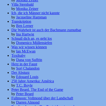
by
Monika Zeiner
Villa Sternbald
by
Monika Zeiner
Ich, die ich Männer nicht kannte
by
Jacqueline Harpman
Transkription
by
Ben Lerner
Die Wahrheit ist auch der Bachmann zumutbar
by
Ina Hartwig
Schnall dich an, es geht los
by
Domenico Müllensiefen
Was wir wissen können
by
Ian McEwan
Toxibaby
by
Dana von Suffrin
Herz in der Faust
by
Sorj Chalandon
Der Absturz
by
Edouard Louis
250 Jahre Amerika: América
by
T.C. Boyle
Peter Beard. The End of the Game
by
Peter Beard
Fullmoon: Vollmond über der Landschaft
by
Darren Almond