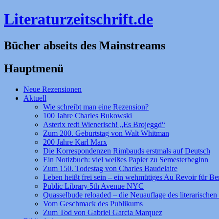
Literaturzeitschrift.de
Bücher abseits des Mainstreams
Hauptmenü
Zum
Neue Rezensionen
Inhalt
Aktuell
springen
Wie schreibt man eine Rezension?
100 Jahre Charles Bukowski
Asterix redt Wienerisch! „Es Brojeggd“
Zum 200. Geburtstag von Walt Whitman
200 Jahre Karl Marx
Die Korrespondenzen Rimbauds erstmals auf Deutsch
Ein Notizbuch: viel weißes Papier zu Semesterbeginn
Zum 150. Todestag von Charles Baudelaire
Leben heißt frei sein – ein wehmütiges Au Revoir für Be
Public Library 5th Avenue NYC
Quasselbude reloaded – die Neuauflage des literarischen 
Vom Geschmack des Publikums
Zum Tod von Gabriel Garcia Marquez