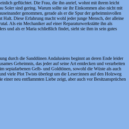
inlich geflüchtet. Die Frau, die ihn anrief, wohnt mit ihrem leicht
 Soler sind gering. Warum sollte sie ihr Einkommen also nicht mit
 auseinander genommen, gerade als er die Spur der geheimnisvollen
t Halt. Diese Erfahrung macht wohl jeder junge Mensch, der alleine
utal. Als ein Mechaniker auf einer Reparaturwerkstätte ihn als
 und als er Maria schließlich findet, sieht sie ihm in sein gutes
lgung durch die Sanddünen Andalusiens beginnt an deren Ende leider
ausames Geheimnis, das jeder auf seine Art entdecken und verarbeiten
t im sepiafarbenen Gelb- und Goldtönen, sowohl die Wüste als auch
und viele Plot Twists überlegt um die Leser:innen auf den Holzweg
ie einer neu entflammten Liebe zeigt, aber auch vor Besitzansprüchen