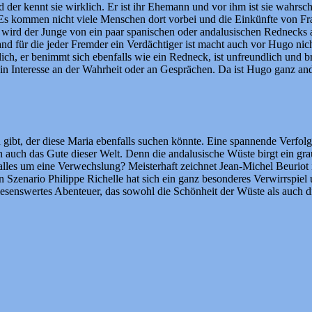
 der kennt sie wirklich. Er ist ihr Ehemann und vor ihm ist sie wahrsche
s kommen nicht viele Menschen dort vorbei und die Einkünfte von Frau
z wird der Junge von ein paar spanischen oder andalusischen Rednecks
 für die jeder Fremder ein Verdächtiger ist macht auch vor Hugo nich
ch, er benimmt sich ebenfalls wie ein Redneck, ist unfreundlich und br
n Interesse an der Wahrheit oder an Gesprächen. Da ist Hugo ganz anders
n gibt, der diese Maria ebenfalls suchen könnte. Eine spannende Verfo
rn auch das Gute dieser Welt. Denn die andalusische Wüste birgt ein gr
 alles um eine Verwechslung? Meisterhaft zeichnet Jean-Michel Beurio
zenario Philippe Richelle hat sich ein ganz besonderes Verwirrspiel 
lesenswertes Abenteuer, das sowohl die Schönheit der Wüste als auch d