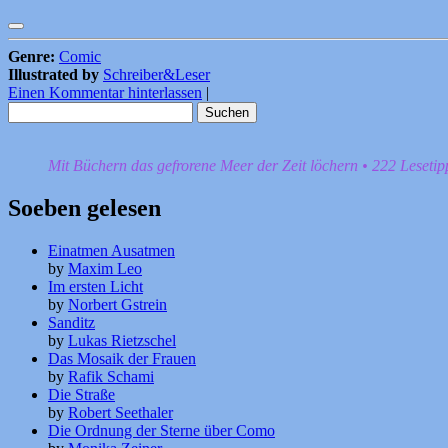
Genre:
Comic
Illustrated by
Schreiber&Leser
Einen Kommentar hinterlassen
|
Suchen
nach:
Mit Büchern das gefrorene Meer der Zeit löchern • 222 Leseti
Soeben gelesen
Einatmen Ausatmen
by
Maxim Leo
Im ersten Licht
by
Norbert Gstrein
Sanditz
by
Lukas Rietzschel
Das Mosaik der Frauen
by
Rafik Schami
Die Straße
by
Robert Seethaler
Die Ordnung der Sterne über Como