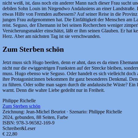
nicht weiß, ist, dass noch ein anderer Mann nach dieser Frau sucht und
debilen Sohn Louis im Nirgendwo Andalusiens an einer Landstraße. E
etwas Hilfe von Fremden aufbessern? Auf seiner Reise in die Provin
jungen Frau aufgenommen hat. Die Einfältigkeit der Menschen am Land
reist. Seguso, der Ehemann ist bei seinen Recherchen weniger zimperli
Versicherungsmakler einschätzt, läßt er ihm seinen Glauben. Er hat kei
Herz. Aber am nächsten Tag ist sie verschwunden.
Zum Sterben schön
Jetzt muss sich Hugo beeilen, denn er ahnt, dass es da einen Eheman
nicht nur die ewiggestrigen Franksten auf der Strecke bleiben, sonde
muss. Hugo ebenso wie Seguso. Oder handelt es sich vielleicht doch
ihre Protagonist:innen bekommen ihr ganz besonderes Denkmal. Denn S
zu führen. Oder sollte man sagen durch die andalusische Wüste? Ein 
warnt. Denn die wahre Liebe gedeiht nur in Freiheit.
Philippe Richelle
Zum Sterben schön
Zeichnung: Jean-Michel Beuriot · Szenario: Philippe Richelle
2024, gebunden, 88 Seiten, Farbe
ISBN: 978-3-96582-169-9
Schreiber&Leser
€ 22,80