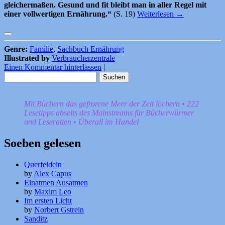
gleichermaßen. Gesund und fit bleibt man in aller Regel mit
einer vollwertigen Ernährung.“
(S. 19)
Weiterlesen
→
Genre:
Familie
,
Sachbuch Ernährung
Illustrated by
Verbraucherzentrale
Einen Kommentar hinterlassen
|
Suchen
nach:
Mit Büchern das gefrorene Meer der Zeit löchern • 222
Lesetipps abseits des Mainstreams für Bücherwürmer
und Leseratten • Überall im Handel
Soeben gelesen
Querfeldein
by
Alex Capus
Einatmen Ausatmen
by
Maxim Leo
Im ersten Licht
by
Norbert Gstrein
Sanditz