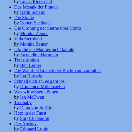
by
Lukas Rietzschel
Das Mosaik der Frauen
by
Rafik Schami
Die Straße
by
Robert Seethaler
Die Ordnung der Sterne über Como
by
Monika Zeiner
Villa Sternbald
by
Monika Zeiner
Ich, die ich Männer nicht kannte
by
Jacqueline Harpman
Transkription
by
Ben Lerner
Die Wahrheit ist auch der Bachmann zumutbar
by
Ina Hartwig
Schnall dich an, es geht los
by
Domenico Müllensiefen
Was wir wissen können
by
Ian McEwan
Toxibaby
by
Dana von Suffrin
Herz in der Faust
by
Sorj Chalandon
Der Absturz
by
Edouard Louis