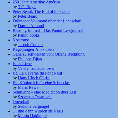
250 Jahre Amerika: América
by
T.C. Boyle
Peter Beard. The End of the Game
by
Peter Beard
Fullmoon: Vollmond über der Landschaft
by
Darren Almond
Reading Journal – Das Panini Lesejournal
by
Panini books
Nostromo
by
Joseph Conrad
Kegeljungen-Anekdoten
Ganz zu schweigen von: Offene Rechnung
by
Philippe Djian
Ist es Liebe
by
Valery Tscheplanowa
JR. La Caverne du Pont Neuf
by
Hans Ulrich Obrist
Ein Königreich für eine Schnecke
by
Maria Rewa
Sehnsucht – eine Meditation über Zeit
by
Szczepan Twardoch
Opernball
by
Stefanie Sargnagel
… und dann wurden sie Nazis
by
Martin Haidinger