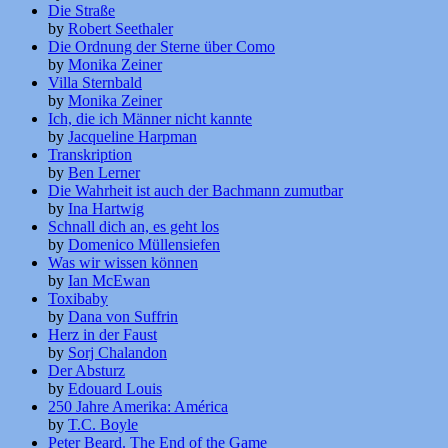
Die Straße
by
Robert Seethaler
Die Ordnung der Sterne über Como
by
Monika Zeiner
Villa Sternbald
by
Monika Zeiner
Ich, die ich Männer nicht kannte
by
Jacqueline Harpman
Transkription
by
Ben Lerner
Die Wahrheit ist auch der Bachmann zumutbar
by
Ina Hartwig
Schnall dich an, es geht los
by
Domenico Müllensiefen
Was wir wissen können
by
Ian McEwan
Toxibaby
by
Dana von Suffrin
Herz in der Faust
by
Sorj Chalandon
Der Absturz
by
Edouard Louis
250 Jahre Amerika: América
by
T.C. Boyle
Peter Beard. The End of the Game