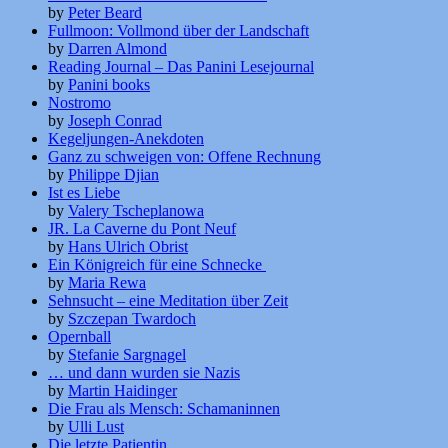
by
Peter Beard
Fullmoon: Vollmond über der Landschaft
by
Darren Almond
Reading Journal – Das Panini Lesejournal
by
Panini books
Nostromo
by
Joseph Conrad
Kegeljungen-Anekdoten
Ganz zu schweigen von: Offene Rechnung
by
Philippe Djian
Ist es Liebe
by
Valery Tscheplanowa
JR. La Caverne du Pont Neuf
by
Hans Ulrich Obrist
Ein Königreich für eine Schnecke
by
Maria Rewa
Sehnsucht – eine Meditation über Zeit
by
Szczepan Twardoch
Opernball
by
Stefanie Sargnagel
… und dann wurden sie Nazis
by
Martin Haidinger
Die Frau als Mensch: Schamaninnen
by
Ulli Lust
Die letzte Patientin