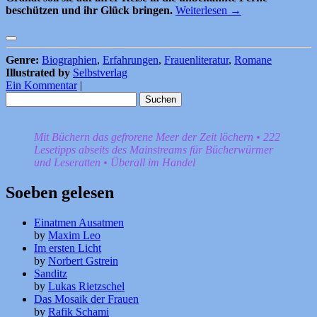
beschützen und ihr Glück bringen.
Weiterlesen
→
Genre:
Biographien
,
Erfahrungen
,
Frauenliteratur
,
Romane
Illustrated by
Selbstverlag
Ein Kommentar
|
Suchen
nach:
Mit Büchern das gefrorene Meer der Zeit löchern • 222
Lesetipps abseits des Mainstreams für Bücherwürmer
und Leseratten • Überall im Handel
Soeben gelesen
Einatmen Ausatmen
by
Maxim Leo
Im ersten Licht
by
Norbert Gstrein
Sanditz
by
Lukas Rietzschel
Das Mosaik der Frauen
by
Rafik Schami