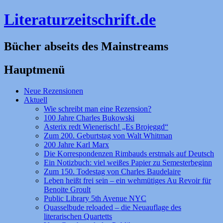
Literaturzeitschrift.de
Bücher abseits des Mainstreams
Hauptmenü
Zum
Neue Rezensionen
Inhalt
Aktuell
springen
Wie schreibt man eine Rezension?
100 Jahre Charles Bukowski
Asterix redt Wienerisch! „Es Brojeggd“
Zum 200. Geburtstag von Walt Whitman
200 Jahre Karl Marx
Die Korrespondenzen Rimbauds erstmals auf Deutsch
Ein Notizbuch: viel weißes Papier zu Semesterbeginn
Zum 150. Todestag von Charles Baudelaire
Leben heißt frei sein – ein wehmütiges Au Revoir für
Benoite Groult
Public Library 5th Avenue NYC
Quasselbude reloaded – die Neuauflage des
literarischen Quartetts