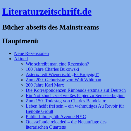
Literaturzeitschrift.de
Bücher abseits des Mainstreams
Hauptmenü
Zum
Neue Rezensionen
Inhalt
Aktuell
springen
Wie schreibt man eine Rezension?
100 Jahre Charles Bukowski
Asterix redt Wienerisch! „Es Brojeggd“
Zum 200. Geburtstag von Walt Whitman
200 Jahre Karl Marx
Die Korrespondenzen Rimbauds erstmals auf Deutsch
Ein Notizbuch: viel weißes Papier zu Semesterbeginn
Zum 150. Todestag von Charles Baudelaire
Leben heißt frei sein – ein wehmütiges Au Revoir für
Benoite Groult
Public Library 5th Avenue NYC
Quasselbude reloaded – die Neuauflage des
literarischen Quartetts