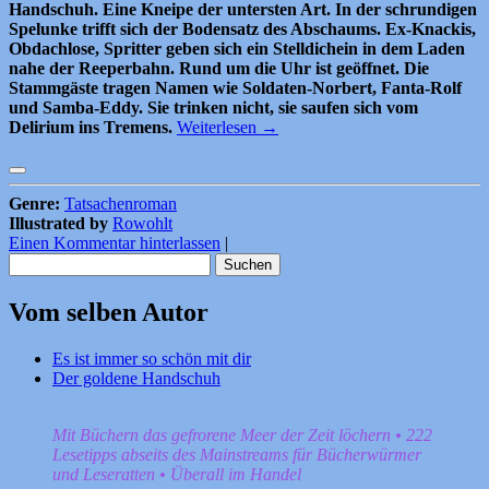
Handschuh. Eine Kneipe der untersten Art. In der schrundigen
Spelunke trifft sich der Bodensatz des Abschaums. Ex-Knackis,
Obdachlose, Spritter geben sich ein Stelldichein in dem Laden
nahe der Reeperbahn. Rund um die Uhr ist geöffnet. Die
Stammgäste tragen Namen wie Soldaten-Norbert, Fanta-Rolf
und Samba-Eddy. Sie trinken nicht, sie saufen sich vom
Delirium ins Tremens.
Weiterlesen
→
Genre:
Tatsachenroman
Illustrated by
Rowohlt
Einen Kommentar hinterlassen
|
Suchen
nach:
Vom selben Autor
Es ist immer so schön mit dir
Der goldene Handschuh
Mit Büchern das gefrorene Meer der Zeit löchern • 222
Lesetipps abseits des Mainstreams für Bücherwürmer
und Leseratten • Überall im Handel