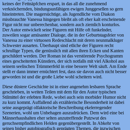
keines der Fettnäpfchen erspart, in das all die zunehmend
verknöchernden, bindungsunfähigen ewigen Junggesellen so gern
hineintreten. Die magersüchtige, als Jugendliche vom Diakon
missbrauchte Vanessa hingegen bleibt als oft eher kalt erscheinende
Figur nicht nur unberechenbar, sondern auch ziemlich konturlos.
Der Autor entwickelt seine Figuren mit Hilfe oft funkelnder,
zuweilen sogar amüsanter Dialoge, die in der Geburtstagsfeier von
Vanessa zu einer virtuosen Redeschlacht mit deren neunmalkluger
Schwester ausarten. Überhaupt sind etliche der Figuren recht
schrullige Typen, die genüsslich mit allen ihren Ecken und Kanten
geschildert werden. Der Roman ist das verstörende Psychogramm
eines gescheiterten Künstlers, der sich notfalls mit viel Alkohol aus
seinem seelischen Trümmerfeld in eine bessere Welt säuft. Am Ende
stellt er dann immer ernüchtert fest, dass sie davon auch nicht besser
geworden ist und die große Liebe wohl scheitern wird.
Diese düstere Geschichte ist in einer angenehm lesbaren Sprache
geschrieben, in weiten Teilen mit dem für den Autor typischen
Stilmittel der erlebten Rede, wobei auch sein morbider Humor nicht
zu kurz kommt. Auffallend als erzählerische Besonderheit ist dabei
seine ausgeprägt olfaktorische Beschreibung ekelerregender
Szenerien, wohl um Unbehagen auszudrücken. Dem wird eine bei
Männerhaushalten eher selten anzutreffende Putzwut des
geruchsempfindlichen Helden gegenübergestellt. In Abkehr von
seinen bisher autobiografisch geprägten Themen, die inzwischen