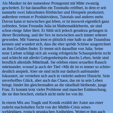
Als Musiker ist der namenlose Protagonist mit Mitte zwanzig
gescheitert. Er hat daraufhin ein Tonstudio eröffnet, in dem er seit
nunmehr zwei Jahrzehnten Hörbücher und Hörspiele produziert,
außerdem vertont er Produktvideos, Tutorials und anderes mehr.
Davon kann er inzwischen gut leben, er ist insoweit eigentlich ganz
zufrieden. Seine Freundin Julia ist Mathematiklehrerin, sie sind
schon einige Jahre liiert. Er fühlt sich jedoch geradezu gefangen in
dieser Beziehung, und der Sex ist inzwischen auch immer seltener
geworden. Mit Vanessa lernt er plötzlich eine halb so alte Traumfrau
kennen und wundert sich, dass die eher spröde Schöne ausgerechnet
an ihm Gefallen findet. Er trennt sich daraufhin von Julia. Seine
neue Liebste schlägt sich als wenig erfolgreiche Schauspielerin recht
und schlecht mit allerlei Gelegenheitsjobs durchs Leben, beide sind
beruflich allenfalls Mittelmaß. Sie erleben einen sexuellen Rausch
miteinander, worauf ja auch der Titel «Mit dir ist es immer so schön»
deutlich anspielt. Aber sie sind nicht nur dadurch aufeinander
fokussiert, sie verstehen sich auch in vielerlei anderer Hinsicht. Sein
unverhofftes Glück, aber auch das Chaos, das sie in sein Leben
bringt, bindet ihn gleichermaßen an die rätselhaft bleibende, junge
Frau. Er kommt trotz vieler Probleme und mancher Enttäuschung,
die sie ihm beschert, einfach nicht mehr los von ihr.
In einem Mix aus Tragik und Komik erzählt der Autor aus einer
zutiefst machohaften Sicht von der Midlife-Crisis seines
wehleidigen, typisch strunkschen Antihelden. Wobei er ihm auch