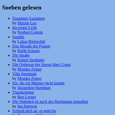
Soeben gelesen
Einatmen Ausatmen
by
Maxim Leo
Im ersten Licht
by
Norbert Gstrein
Sanditz
by
Lukas Rietzschel
Das Mosaik der Frauen
by
Rafik Schami
Die Straße
by
Robert Seethaler
Die Ordnung der Sterne über Como
by
Monika Zeiner
Villa Sternbald
by
Monika Zeiner
Ich, die ich Männer nicht kannte
by
Jacqueline Harpman
Transkription
by
Ben Lerner
Die Wahrheit ist auch der Bachmann zumutbar
by
Ina Hartwig
Schnall dich an, es geht los