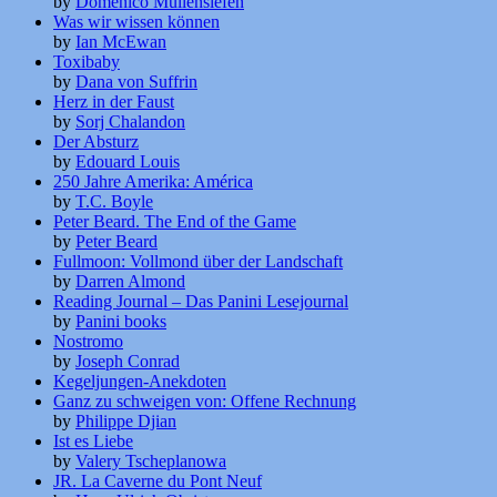
by
Domenico Müllensiefen
Was wir wissen können
by
Ian McEwan
Toxibaby
by
Dana von Suffrin
Herz in der Faust
by
Sorj Chalandon
Der Absturz
by
Edouard Louis
250 Jahre Amerika: América
by
T.C. Boyle
Peter Beard. The End of the Game
by
Peter Beard
Fullmoon: Vollmond über der Landschaft
by
Darren Almond
Reading Journal – Das Panini Lesejournal
by
Panini books
Nostromo
by
Joseph Conrad
Kegeljungen-Anekdoten
Ganz zu schweigen von: Offene Rechnung
by
Philippe Djian
Ist es Liebe
by
Valery Tscheplanowa
JR. La Caverne du Pont Neuf