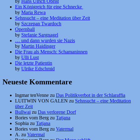
by
Hans Ulrich Obrist
Ein Königreich für eine Schnecke
by
Maria Rewa
Sehnsucht – eine Meditation über Zeit
by
Szczepan Twardoch
Opernball
by
Stefanie Sargnagel
… und dann wurden sie Nazis
by
Martin Haidinger
Die Frau als Mensch: Schamaninnen
by
Ulli Lust
Die letzte Patientin
by
Ulrike Edschmid
Neueste Kommentare
Ingmar tenVenne
zu
Das Politikverbot in der Schlaraffia
LUITWIN VON GALEN
zu
Sehnsucht – eine Meditation
über Zeit
Bullwai
zu
Das verlorene Dorf
Bories vom Berg
zu
Tatjana
Sophia
zu
Tatjana
Bories vom Berg
zu
Vatermal
A.
zu
Vatermal