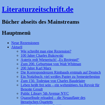
Literaturzeitschrift.de
Bücher abseits des Mainstreams
Hauptmenü
Zum
Neue Rezensionen
Inhalt
Aktuell
springen
Wie schreibt man eine Rezension?
100 Jahre Charles Bukowski
Asterix redt Wienerisch! „Es Brojeggd“
Zum 200. Geburtstag von Walt Whitman
200 Jahre Karl Marx
Die Korrespondenzen Rimbauds erstmals auf Deutsch
Ein Notizbuch: viel weißes Papier zu Semesterbeginn
Zum 150. Todestag von Charles Baudelaire
Leben heißt frei sein – ein wehmütiges Au Revoir für
Benoite Groult
Public Library 5th Avenue NYC
Quasselbude reloaded – die Neuauflage des
literarischen Quartetts