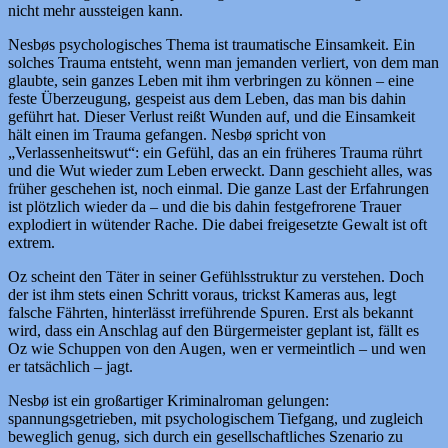
nicht mehr aussteigen kann.
Nesbøs psychologisches Thema ist traumatische Einsamkeit. Ein
solches Trauma entsteht, wenn man jemanden verliert, von dem man
glaubte, sein ganzes Leben mit ihm verbringen zu können – eine
feste Überzeugung, gespeist aus dem Leben, das man bis dahin
geführt hat. Dieser Verlust reißt Wunden auf, und die Einsamkeit
hält einen im Trauma gefangen. Nesbø spricht von
„Verlassenheitswut“: ein Gefühl, das an ein früheres Trauma rührt
und die Wut wieder zum Leben erweckt. Dann geschieht alles, was
früher geschehen ist, noch einmal. Die ganze Last der Erfahrungen
ist plötzlich wieder da – und die bis dahin festgefrorene Trauer
explodiert in wütender Rache. Die dabei freigesetzte Gewalt ist oft
extrem.
Oz scheint den Täter in seiner Gefühlsstruktur zu verstehen. Doch
der ist ihm stets einen Schritt voraus, trickst Kameras aus, legt
falsche Fährten, hinterlässt irreführende Spuren. Erst als bekannt
wird, dass ein Anschlag auf den Bürgermeister geplant ist, fällt es
Oz wie Schuppen von den Augen, wen er vermeintlich – und wen
er tatsächlich – jagt.
Nesbø ist ein großartiger Kriminalroman gelungen:
spannungsgetrieben, mit psychologischem Tiefgang, und zugleich
beweglich genug, sich durch ein gesellschaftliches Szenario zu