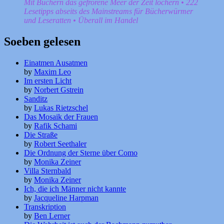
Mit Büchern das gefrorene Meer der Zeit löchern • 222
Lesetipps abseits des Mainstreams für Bücherwürmer
und Leseratten • Überall im Handel
Soeben gelesen
Einatmen Ausatmen
by
Maxim Leo
Im ersten Licht
by
Norbert Gstrein
Sanditz
by
Lukas Rietzschel
Das Mosaik der Frauen
by
Rafik Schami
Die Straße
by
Robert Seethaler
Die Ordnung der Sterne über Como
by
Monika Zeiner
Villa Sternbald
by
Monika Zeiner
Ich, die ich Männer nicht kannte
by
Jacqueline Harpman
Transkription
by
Ben Lerner