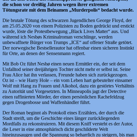
die schon vor dreißig Jahren wegen ihrer extremen
Tötungsrate mit dem Beinamen „Murderpolis“ bedacht wurde.
Die brutale Tötung des schwarzen Jugendlichen George Floyd, der
am 25.05.2020 von einem Polizisten zu Boden gedrückt und erstickt
wurde, löste die Protestbewegung „Black Lives Matter“ aus. Und
während ich Nesbøs Kriminalroman verschlinge, werden
unbewaffnete Bürger von Trumps „ICE“ auf offener Straße getötet.
Der norwegische Bestsellerautor hat offenbar einen sicheren Instinkt
für Orte, an denen der Sensenmann regiert.
Mit Bob Oz führt Nesbø einen neuen Ermittler ein, der seit dem
Unfalltod seiner dreijährigen Tochter nicht mehr er selbst ist. Seine
Frau Alice hat ihn verlassen, Freunde haben sich zurückgezogen.
Oz ist – wie Harry Hole – ein vom Leben hart gebeutelter einsamer
Wolf mit Hang zu Frauen und Alkohol, dazu ein gestörtes Verhältnis
zu Autorität und Vorgesetzten. In Minneapolis jagt der Detective
einen raffinierten Mörder, der einen persönlichen Rachefeldzug
gegen Drogenbosse und Waffenhändler führt.
Der Roman beginnt als Protokoll eines Erzählers, der durch die
Stadt streift, um die Geschichte eines länger zurückliegenden
Mordfalls zu rekonstruieren. Mit diesem Kniff versteht es der Autor,
die Leser in eine atmosphärisch dicht geschilderte Welt
hineinzusaugen und die Spannung so beharrlich zu steigern, bis man