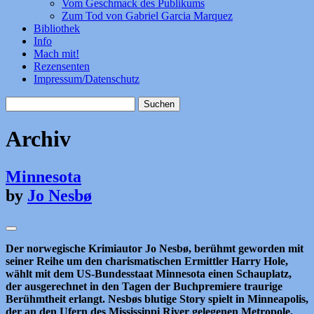
Vom Geschmack des Publikums
Zum Tod von Gabriel Garcia Marquez
Bibliothek
Info
Mach mit!
Rezensenten
Impressum/Datenschutz
Suchen
nach:
Archiv
Minnesota
by
Jo Nesbø
Der norwegische Krimiautor Jo Nesbø, berühmt geworden mit
seiner Reihe um den charismatischen Ermittler Harry Hole,
wählt mit dem US-Bundesstaat Minnesota einen Schauplatz,
der ausgerechnet in den Tagen der Buchpremiere traurige
Berühmtheit erlangt. Nesbøs blutige Story spielt in Minneapolis,
der an den Ufern des Mississippi River gelegenen Metropole,