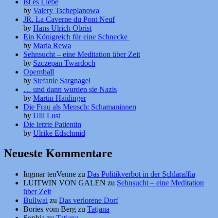
Ist es Liebe
by
Valery Tscheplanowa
JR. La Caverne du Pont Neuf
by
Hans Ulrich Obrist
Ein Königreich für eine Schnecke
by
Maria Rewa
Sehnsucht – eine Meditation über Zeit
by
Szczepan Twardoch
Opernball
by
Stefanie Sargnagel
… und dann wurden sie Nazis
by
Martin Haidinger
Die Frau als Mensch: Schamaninnen
by
Ulli Lust
Die letzte Patientin
by
Ulrike Edschmid
Neueste Kommentare
Ingmar tenVenne
zu
Das Politikverbot in der Schlaraffia
LUITWIN VON GALEN
zu
Sehnsucht – eine Meditation
über Zeit
Bullwai
zu
Das verlorene Dorf
Bories vom Berg
zu
Tatjana
Sophia
zu
Tatjana