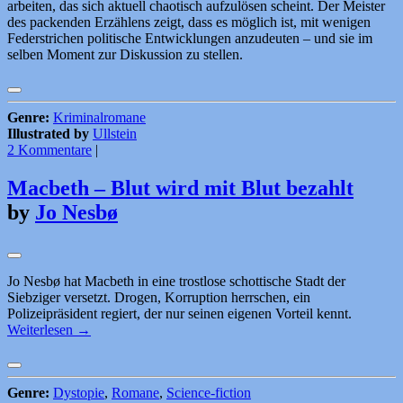
arbeiten, das sich aktuell chaotisch aufzulösen scheint. Der Meister
des packenden Erzählens zeigt, dass es möglich ist, mit wenigen
Federstrichen politische Entwicklungen anzudeuten – und sie im
selben Moment zur Diskussion zu stellen.
Genre:
Kriminalromane
Illustrated by
Ullstein
2 Kommentare
|
Macbeth – Blut wird mit Blut bezahlt
by
Jo Nesbø
Jo Nesbø hat Macbeth in eine trostlose schottische Stadt der
Siebziger versetzt. Drogen, Korruption herrschen, ein
Polizeipräsident regiert, der nur seinen eigenen Vorteil kennt.
Weiterlesen
→
Genre:
Dystopie
,
Romane
,
Science-fiction