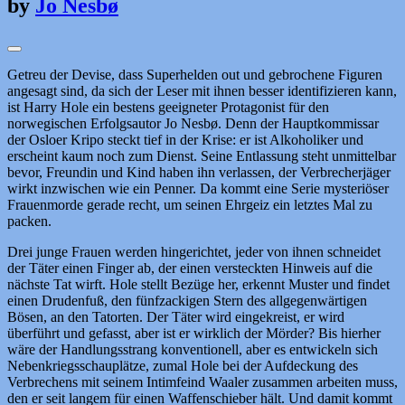
by
Jo Nesbø
Getreu der Devise, dass Superhelden out und gebrochene Figuren
angesagt sind, da sich der Leser mit ihnen besser identifizieren kann,
ist Harry Hole ein bestens geeigneter Protagonist für den
norwegischen Erfolgsautor Jo Nesbø. Denn der Hauptkommissar
der Osloer Kripo steckt tief in der Krise: er ist Alkoholiker und
erscheint kaum noch zum Dienst. Seine Entlassung steht unmittelbar
bevor, Freundin und Kind haben ihn verlassen, der Verbrecherjäger
wirkt inzwischen wie ein Penner. Da kommt eine Serie mysteriöser
Frauenmorde gerade recht, um seinen Ehrgeiz ein letztes Mal zu
packen.
Drei junge Frauen werden hingerichtet, jeder von ihnen schneidet
der Täter einen Finger ab, der einen versteckten Hinweis auf die
nächste Tat wirft. Hole stellt Bezüge her, erkennt Muster und findet
einen Drudenfuß, den fünfzackigen Stern des allgegenwärtigen
Bösen, an den Tatorten. Der Täter wird eingekreist, er wird
überführt und gefasst, aber ist er wirklich der Mörder? Bis hierher
wäre der Handlungsstrang konventionell, aber es entwickeln sich
Nebenkriegsschauplätze, zumal Hole bei der Aufdeckung des
Verbrechens mit seinem Intimfeind Waaler zusammen arbeiten muss,
den er seit langem für einen Waffenschieber hält. Und damit kommt