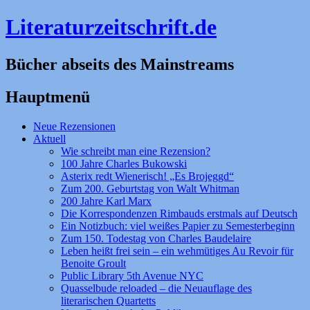
Literaturzeitschrift.de
Bücher abseits des Mainstreams
Hauptmenü
Zum
Neue Rezensionen
Inhalt
Aktuell
springen
Wie schreibt man eine Rezension?
100 Jahre Charles Bukowski
Asterix redt Wienerisch! „Es Brojeggd“
Zum 200. Geburtstag von Walt Whitman
200 Jahre Karl Marx
Die Korrespondenzen Rimbauds erstmals auf Deutsch
Ein Notizbuch: viel weißes Papier zu Semesterbeginn
Zum 150. Todestag von Charles Baudelaire
Leben heißt frei sein – ein wehmütiges Au Revoir für
Benoite Groult
Public Library 5th Avenue NYC
Quasselbude reloaded – die Neuauflage des
literarischen Quartetts