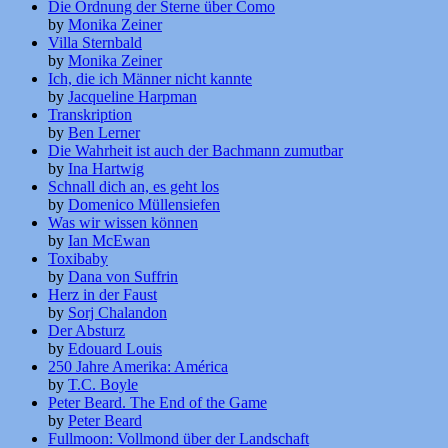
Die Ordnung der Sterne über Como
by
Monika Zeiner
Villa Sternbald
by
Monika Zeiner
Ich, die ich Männer nicht kannte
by
Jacqueline Harpman
Transkription
by
Ben Lerner
Die Wahrheit ist auch der Bachmann zumutbar
by
Ina Hartwig
Schnall dich an, es geht los
by
Domenico Müllensiefen
Was wir wissen können
by
Ian McEwan
Toxibaby
by
Dana von Suffrin
Herz in der Faust
by
Sorj Chalandon
Der Absturz
by
Edouard Louis
250 Jahre Amerika: América
by
T.C. Boyle
Peter Beard. The End of the Game
by
Peter Beard
Fullmoon: Vollmond über der Landschaft