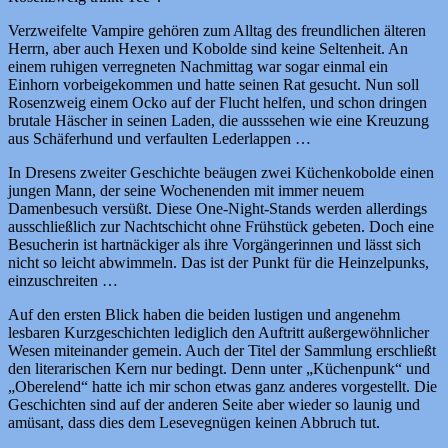
Verzweifelte Vampire gehören zum Alltag des freundlichen älteren
Herrn, aber auch Hexen und Kobolde sind keine Seltenheit. An
einem ruhigen verregneten Nachmittag war sogar einmal ein
Einhorn vorbeigekommen und hatte seinen Rat gesucht. Nun soll
Rosenzweig einem Ocko auf der Flucht helfen, und schon dringen
brutale Häscher in seinen Laden, die ausssehen wie eine Kreuzung
aus Schäferhund und verfaulten Lederlappen …
In Dresens zweiter Geschichte beäugen zwei Küchenkobolde einen
jungen Mann, der seine Wochenenden mit immer neuem
Damenbesuch versüßt. Diese One-Night-Stands werden allerdings
ausschließlich zur Nachtschicht ohne Frühstück gebeten. Doch eine
Besucherin ist hartnäckiger als ihre Vorgängerinnen und lässt sich
nicht so leicht abwimmeln. Das ist der Punkt für die Heinzelpunks,
einzuschreiten …
Auf den ersten Blick haben die beiden lustigen und angenehm
lesbaren Kurzgeschichten lediglich den Auftritt außergewöhnlicher
Wesen miteinander gemein. Auch der Titel der Sammlung erschließt
den literarischen Kern nur bedingt. Denn unter „Küchenpunk“ und
„Oberelend“ hatte ich mir schon etwas ganz anderes vorgestellt. Die
Geschichten sind auf der anderen Seite aber wieder so launig und
amüsant, dass dies dem Lesevegnügen keinen Abbruch tut.