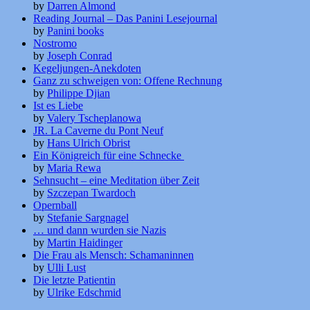
by
Darren Almond
Reading Journal – Das Panini Lesejournal
by
Panini books
Nostromo
by
Joseph Conrad
Kegeljungen-Anekdoten
Ganz zu schweigen von: Offene Rechnung
by
Philippe Djian
Ist es Liebe
by
Valery Tscheplanowa
JR. La Caverne du Pont Neuf
by
Hans Ulrich Obrist
Ein Königreich für eine Schnecke
by
Maria Rewa
Sehnsucht – eine Meditation über Zeit
by
Szczepan Twardoch
Opernball
by
Stefanie Sargnagel
… und dann wurden sie Nazis
by
Martin Haidinger
Die Frau als Mensch: Schamaninnen
by
Ulli Lust
Die letzte Patientin
by
Ulrike Edschmid