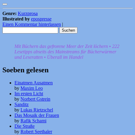
Genre:
Kurzprosa
Illustrated by
epospresse
Einen Kommentar hinterlassen
|
Suchen
nach:
Mit Büchern das gefrorene Meer der Zeit löchern • 222
Lesetipps abseits des Mainstreams für Bücherwürmer
und Leseratten • Überall im Handel
Soeben gelesen
Einatmen Ausatmen
by
Maxim Leo
Im ersten Licht
by
Norbert Gstrein
Sanditz
by
Lukas Rietzschel
Das Mosaik der Frauen
by
Rafik Schami
Die Straße
by
Robert Seethaler