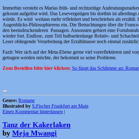
Immerhin versteht es Marias früh- und rechtzeitige Andeutungsmarken
gekonnt aufgelöst wird. Das Lesevergnügen bis dorthin ist allerding
würde. Es wird weitaus mehr reflektiert und beschrieben als erzählt
Augenblicks-Philosophierens ein. Die Betrachtungen über die Franco-D
den beeindruckenderen Passagen. Ansonsten gebiert eine Fortabstrah
wieder fort. Endlose, zum Teil halbseitenlange Relativ- und Schachte
Leser obliegende Verarbeitung der Erzählmasse noch einmal zusätzlic
Fazit: Wer sich auf der Meta-Ebene gerne viel vorreflektieren und vo
getragen werden möchte, der bekommt so seine Probleme.
Zum Bestellen bitte hier klicken:
So fängt das Schlimme an: Roma
Genre:
Romane
Illustrated by
S.Fischer Frankfurt am Main
Einen Kommentar hinterlassen
|
Tanz der Kakerlaken
by
Meja Mwangi