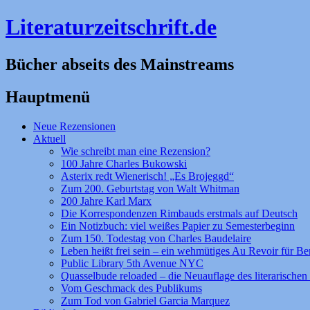
Literaturzeitschrift.de
Bücher abseits des Mainstreams
Hauptmenü
Zum
Neue Rezensionen
Inhalt
Aktuell
springen
Wie schreibt man eine Rezension?
100 Jahre Charles Bukowski
Asterix redt Wienerisch! „Es Brojeggd“
Zum 200. Geburtstag von Walt Whitman
200 Jahre Karl Marx
Die Korrespondenzen Rimbauds erstmals auf Deutsch
Ein Notizbuch: viel weißes Papier zu Semesterbeginn
Zum 150. Todestag von Charles Baudelaire
Leben heißt frei sein – ein wehmütiges Au Revoir für Be
Public Library 5th Avenue NYC
Quasselbude reloaded – die Neuauflage des literarischen 
Vom Geschmack des Publikums
Zum Tod von Gabriel Garcia Marquez