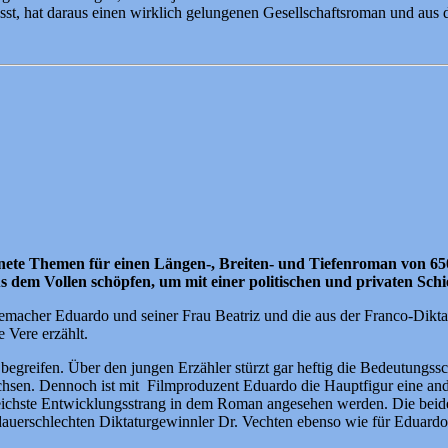
lässt, hat daraus einen wirklich gelungenen Gesellschaftsroman und aus 
gnete Themen für einen Längen-, Breiten- und Tiefenroman von 6
aus dem Vollen schöpfen, um mit einer politischen und privaten Schi
emacher Eduardo und seiner Frau Beatriz und die aus der Franco-Dikta
 Vere erzählt.
begreifen. Über den jungen Erzähler stürzt gar heftig die Bedeutungss
chsen. Dennoch ist mit Filmproduzent Eduardo die Hauptfigur eine an
eichste Entwicklungsstrang in dem Roman angesehen werden. Die beiden
ft dauerschlechten Diktaturgewinnler Dr. Vechten ebenso wie für Eduard