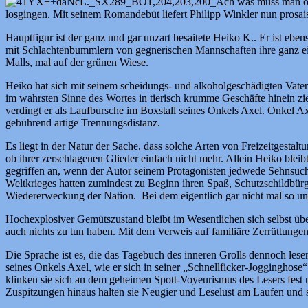
Ach was muss man oft
losgingen. Mit seinem Romandebüt liefert Philipp Winkler nun prosai
Hauptfigur ist der ganz und gar unzart besaitete Heiko K.. Er ist eb
mit Schlachtenbummlern von gegnerischen Mannschaften ihre ganz eig
Malls, mal auf der grünen Wiese.
Heiko hat sich mit seinem scheidungs- und alkoholgeschädigten Vater 
im wahrsten Sinne des Wortes in tierisch krumme Geschäfte hinein zieh
verdingt er als Laufbursche im Boxstall seines Onkels Axel. Onkel A
gebührend artige Trennungsdistanz.
Es liegt in der Natur der Sache, dass solche Arten von Freizeitgesta
ob ihrer zerschlagenen Glieder einfach nicht mehr. Allein Heiko blei
gegriffen an, wenn der Autor seinem Protagonisten jedwede Sehnsucht 
Weltkrieges hatten zumindest zu Beginn ihren Spaß, Schutzschildbürge
Wiedererweckung der Nation. Bei dem eigentlich gar nicht mal so unhe
Hochexplosiver Gemütszustand bleibt im Wesentlichen sich selbst über
auch nichts zu tun haben. Mit dem Verweis auf familiäre Zerrüttungen 
Die Sprache ist es, die das Tagebuch des inneren Grolls dennoch les
seines Onkels Axel, wie er sich in seiner „Schnellficker-Jogginghos
klinken sie sich an dem geheimen Spott-Voyeurismus des Lesers fest
Zuspitzungen hinaus halten sie Neugier und Leselust am Laufen und sc