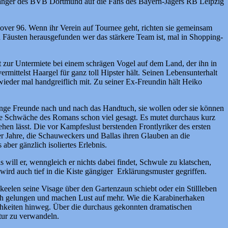
nhänger des BVB Dortmund auf die Fans des Bayern-Jägers RB Leipzig
nover 96. Wenn ihr Verein auf Tournee geht, richten sie gemeinsam
Fäusten herausgefunden wer das stärkere Team ist, mal in Shopping-
bt zur Untermiete bei einem schrägen Vogel auf dem Land, der ihn in
rmittelst Haargel für ganz toll Hipster hält. Seinen Lebensunterhalt
wieder mal handgreiflich mit. Zu seiner Ex-Freundin hält Heiko
n enge Freunde nach und nach das Handtuch, sie wollen oder sie können
trale Schwäche des Romans schon viel gesagt. Es mutet durchaus kurz
hen lässt. Die vor Kampfeslust berstenden Frontlyriker des ersten
er Jahre, die Schauweckers und Ballas ihren Glauben an die
ber gänzlich isoliertes Erlebnis.
will er, wenngleich er nichts dabei findet, Schwule zu klatschen,
 wird auch tief in die Kiste gängiger Erklärungsmuster gegriffen.
eelen seine Visage über den Gartenzaun schiebt oder ein Stillleben
fach gelungen und machen Lust auf mehr. Wie die Karabinerhaken
ichkeiten hinweg. Über die durchaus gekonnten dramatischen
atur zu verwandeln.