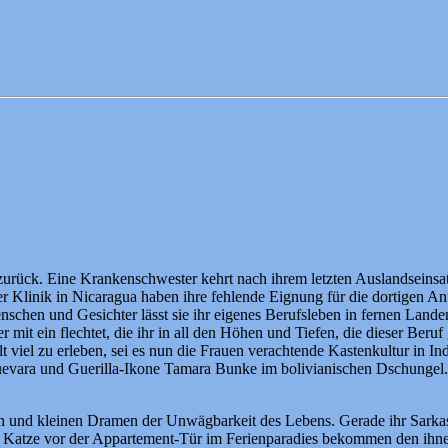
urück. Eine Krankenschwester kehrt nach ihrem letzten Auslandseinsatz
ner Klinik in Nicaragua haben ihre fehlende Eignung für die dortigen 
nschen und Gesichter lässt sie ihr eigenes Berufsleben in fernen Land
r mit ein flechtet, die ihr in all den Höhen und Tiefen, die dieser Beru
viel zu erleben, sei es nun die Frauen verachtende Kastenkultur in Ind
 Guevara und Guerilla-Ikone Tamara Bunke im bolivianischen Dschungel
n und kleinen Dramen der Unwägbarkeit des Lebens. Gerade ihr Sarkasmu
den Katze vor der Appartement-Tür im Ferienparadies bekommen den ihn