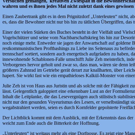
Versuchen gemangelt, kreativen Zwiespalt in die Bewohnerschaft
wahren und es ihnen jedes Mal nicht zuletzt dank eines gewisse
Einen Zaubertrank gibt es in dem Prignitzdorf „Unterleuten“ nicht, 
es, dass die Bewohner nicht nur bis hin zu tätlichen Übergriffen, das 
Einer der vielen Stärken des Buches besteht in der Vielfalt und Viels
Vogelschützer und seine vom Nachbarschaftskrieg bis hin zur Desorin
noch einige mehr. Entweder sie jagen der Anwartschaft auf goldene B
restkommunistischen Proftbashings zu Liebe ins Seitenaus zu beförder
trennscharf sortiert, sondern auch energetisch aufgeladen zu haben, da
innewohnende Schablonen-Falle umschifft Julie Zeh meisterlich, indem
Verborgenes hervor geholt und zwar so, dass man, wären sie denn lei
größeres Zahnrad im Getriebe gerät derart zur knallharten, über Lei
hapert. Sie wirkt fast wie ein empathieloses Kalkül-Monster von eine
Julie Zeh ist von Haus aus Juristin und als solche mit der Fähigkeit
lässt. Gelegentlich galoppiert eine erkennbare Lust an der Formulieru
Inhalt die Leitplanke, die das Lesevergnügen auch stilistisch stabil
nicht nur den gesunden Voyeurismus des Lesers, er verselbständigt si
wegabstrahiert werden, seien es durch Kornfelder gepolsterte Freif
Der Lichtblick kommt mit dem Ausblick, mit der Erkenntnis dass de
weicht zum Ende auch die Bitterkeit der Hoffnung.
„Unterleuten“ ist weitaus mehr als eine Dorfposse. Es zeigt eine Man