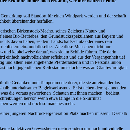
tzter Sekunde
immer noch erkannt
, wer ihre wahren Feinde
ie Gemarkung soll Standort für einen Windpark werden und der schafft
chkeit übereinander herfallen.
wisserischen Birkenstock-Macho, seines Zeichens Natur- und
hef eines Bio-Betriebes, den Grundstücksspekulanten aus Bayern und
nichts davon haben, es dem Landschaftsschutz oder eines rein
Triebfedern ein- und dieselbe. Alle diese Menschen nicht nur
en- und kapitelweise darauf, was sie im Schilde führen. Die darin
 einfach nachvollziehbar reflektiert und aus der Vergangenheit tief
g und allein eine angehende Pferdeflüsterin und in Personalunion
s fast noch jugendlichen Reifestadiums doch etwas an Glaubwürdigkeit
 für die Gedanken und Temperamente derer, die sie aufeinander los
 deshalb unterhaltsamer Begleitsarkasmus. Er ist neben dem spannenden
das, was die voraus geworfenen Schatten mit ihnen machen, bedient
chreibungen hervor, wenn etwa Dinge in die Skurrilität
rhoben werden und noch so manches mehr.
n einer jüngeren Nachrückergeneration Platz machen müssen. Deshalb
 keine kollektiven Gewissheiten mehr sondern nur noch individuelle