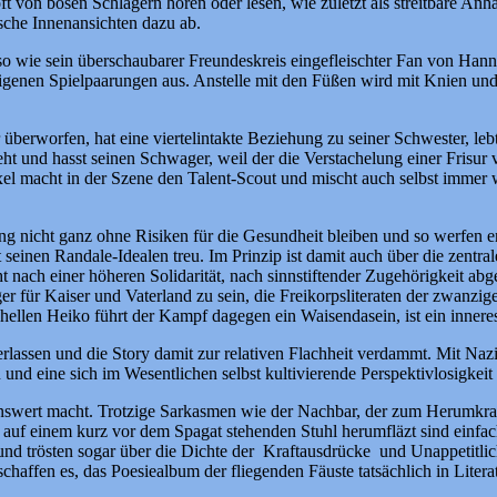
 von bösen Schlägern hören oder lesen, wie zuletzt als streitbare A
sche Innenansichten dazu ab.
enso wie sein überschaubarer Freundeskreis eingefleischter Fan von Han
enen Spielpaarungen aus. Anstelle mit den Füßen wird mit Knien und 
überworfen, hat eine viertelintakte Beziehung zu seiner Schwester, le
t und hasst seinen Schwager, weil der die Verstachelung einer Frisur ve
xel macht in der Szene den Talent-Scout und mischt auch selbst immer 
ltung nicht ganz ohne Risiken für die Gesundheit bleiben und so werfe
bt seinen Randale-Idealen treu. Im Prinzip ist damit auch über die zen
nach einer höheren Solidarität, nach sinnstiftender Zugehörigkeit abge
r für Kaiser und Vaterland zu sein, die Freikorpsliteraten der zwanzig
llen Heiko führt der Kampf dagegen ein Waisendasein, ist ein inneres a
lassen und die Story damit zur relativen Flachheit verdammt. Mit Nazis 
und eine sich im Wesentlichen selbst kultivierende Perspektivlosigkeit
enswert macht. Trotzige Sarkasmen wie der Nachbar, der zum Herumkrak
e“ auf einem kurz vor dem Spagat stehenden Stuhl herumfläzt sind ein
 und trösten sogar über die Dichte der Kraftausdrücke und Unappetitl
haffen es, das Poesiealbum der fliegenden Fäuste tatsächlich in Liter