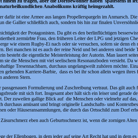
 hinein zu tragen, aber die Dorfbewohner haben spätestens in le
n naturheilkundlichen Anabolikums kräftig heimgezahlt.
aber dafür ist eine Armee aus langen Propellerspargeln im Anmarsch. D
tun die Gallier schließlich auch, sondern bis hin zur finalen Unversöhnli
chichtigkeit der Protagonisten. Da gibt es den berlinflüchtigen besser
tiertheit zermürbte Frau, den früheren Leiter der LPG und jetzigen C
erge wie einem Rugby-Ei nach oder sie versuchen, sofern sie denn eh 
n. Bei manchen ist es auch der reine Neid und bei anderen sind beide 
rin besteht die eigentliche Meisterleistung der Autorin. Man lauert seit
 sie die Menschen mit viel seelischem Resonanzboden versieht. Da wird
bhaftige Tresennachbarn, durchaus ungelangweilt zuhören möchte. Einzi
chen gehenden Karriere-Barbie, dass es bei ihr schon allein wegen ihre
m anderen Stern.
 zur passgenauen Formulierung und Zuschreibung vertraut. Das gilt auch
ngsfreude mit sich fort. Insgesamt aber hält sich ein leiser und gerade
isiert. Der zuweilen gallige Blick auf die Menschen oder vielmehr auf 
ch durchaus amüsant und bringt originelle Landschafts- und Kontextbes
lächen oder Häuseransammlungen, die durch das Ortsschild zum Dorf e
r Zäsurschmerz eben auch Geburtsschmerz ist, wenn die zornigen Alte
ege der Ellenbogen, in dem jeder auf seine Art Recht hat und in dem es