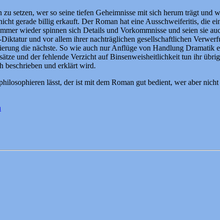
 zu setzen, wer so seine tiefen Geheimnisse mit sich herum trägt und
s nicht gerade billig erkauft. Der Roman hat eine Ausschweiferitis, d
. Immer wieder spinnen sich Details und Vorkommnisse und seien sie au
iktatur und vor allem ihrer nachträglichen gesellschaftlichen Verwerf
ierung die nächste. So wie auch nur Anflüge von Handlung Dramatik e
lsätze und der fehlende Verzicht auf Binsenweisheitlichkeit tun ihr übr
h beschrieben und erklärt wird.
rphilosophieren lässt, der ist mit dem Roman gut bedient, wer aber ni
n