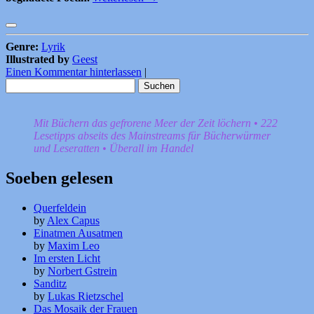
Genre:
Lyrik
Illustrated by
Geest
Einen Kommentar hinterlassen
|
Suchen
nach:
Mit Büchern das gefrorene Meer der Zeit löchern • 222
Lesetipps abseits des Mainstreams für Bücherwürmer
und Leseratten • Überall im Handel
Soeben gelesen
Querfeldein
by
Alex Capus
Einatmen Ausatmen
by
Maxim Leo
Im ersten Licht
by
Norbert Gstrein
Sanditz
by
Lukas Rietzschel
Das Mosaik der Frauen