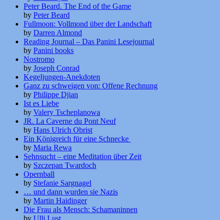
Peter Beard. The End of the Game
by
Peter Beard
Fullmoon: Vollmond über der Landschaft
by
Darren Almond
Reading Journal – Das Panini Lesejournal
by
Panini books
Nostromo
by
Joseph Conrad
Kegeljungen-Anekdoten
Ganz zu schweigen von: Offene Rechnung
by
Philippe Djian
Ist es Liebe
by
Valery Tscheplanowa
JR. La Caverne du Pont Neuf
by
Hans Ulrich Obrist
Ein Königreich für eine Schnecke
by
Maria Rewa
Sehnsucht – eine Meditation über Zeit
by
Szczepan Twardoch
Opernball
by
Stefanie Sargnagel
… und dann wurden sie Nazis
by
Martin Haidinger
Die Frau als Mensch: Schamaninnen
by
Ulli Lust