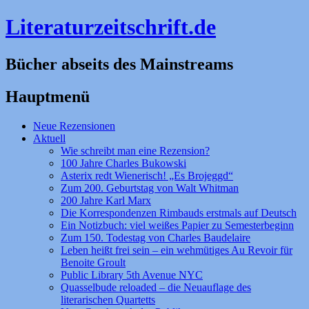
Literaturzeitschrift.de
Bücher abseits des Mainstreams
Hauptmenü
Zum
Neue Rezensionen
Inhalt
Aktuell
springen
Wie schreibt man eine Rezension?
100 Jahre Charles Bukowski
Asterix redt Wienerisch! „Es Brojeggd“
Zum 200. Geburtstag von Walt Whitman
200 Jahre Karl Marx
Die Korrespondenzen Rimbauds erstmals auf Deutsch
Ein Notizbuch: viel weißes Papier zu Semesterbeginn
Zum 150. Todestag von Charles Baudelaire
Leben heißt frei sein – ein wehmütiges Au Revoir für
Benoite Groult
Public Library 5th Avenue NYC
Quasselbude reloaded – die Neuauflage des
literarischen Quartetts