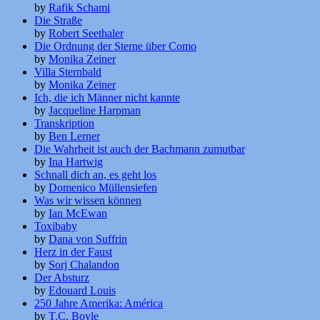
by
Rafik Schami
Die Straße
by
Robert Seethaler
Die Ordnung der Sterne über Como
by
Monika Zeiner
Villa Sternbald
by
Monika Zeiner
Ich, die ich Männer nicht kannte
by
Jacqueline Harpman
Transkription
by
Ben Lerner
Die Wahrheit ist auch der Bachmann zumutbar
by
Ina Hartwig
Schnall dich an, es geht los
by
Domenico Müllensiefen
Was wir wissen können
by
Ian McEwan
Toxibaby
by
Dana von Suffrin
Herz in der Faust
by
Sorj Chalandon
Der Absturz
by
Edouard Louis
250 Jahre Amerika: América
by
T.C. Boyle