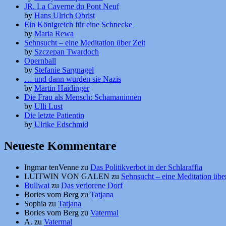
JR. La Caverne du Pont Neuf
by
Hans Ulrich Obrist
Ein Königreich für eine Schnecke
by
Maria Rewa
Sehnsucht – eine Meditation über Zeit
by
Szczepan Twardoch
Opernball
by
Stefanie Sargnagel
… und dann wurden sie Nazis
by
Martin Haidinger
Die Frau als Mensch: Schamaninnen
by
Ulli Lust
Die letzte Patientin
by
Ulrike Edschmid
Neueste Kommentare
Ingmar tenVenne
zu
Das Politikverbot in der Schlaraffia
LUITWIN VON GALEN
zu
Sehnsucht – eine Meditation über
Bullwai
zu
Das verlorene Dorf
Bories vom Berg
zu
Tatjana
Sophia
zu
Tatjana
Bories vom Berg
zu
Vatermal
A.
zu
Vatermal