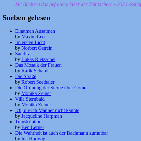
Mit Büchern das gefrorene Meer der Zeit löchern • 222 Leseti
Soeben gelesen
Einatmen Ausatmen
by
Maxim Leo
Im ersten Licht
by
Norbert Gstrein
Sanditz
by
Lukas Rietzschel
Das Mosaik der Frauen
by
Rafik Schami
Die Straße
by
Robert Seethaler
Die Ordnung der Sterne über Como
by
Monika Zeiner
Villa Sternbald
by
Monika Zeiner
Ich, die ich Männer nicht kannte
by
Jacqueline Harpman
Transkription
by
Ben Lerner
Die Wahrheit ist auch der Bachmann zumutbar
by
Ina Hartwig