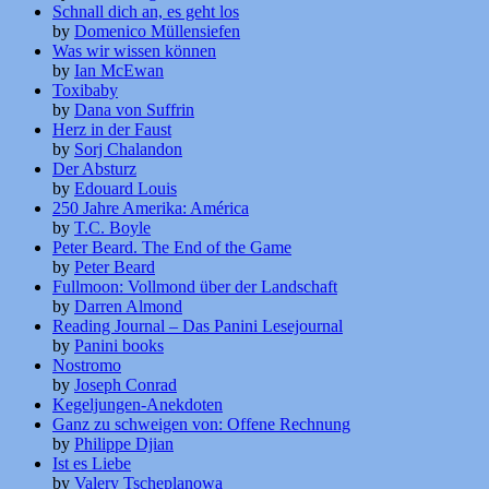
Schnall dich an, es geht los
by
Domenico Müllensiefen
Was wir wissen können
by
Ian McEwan
Toxibaby
by
Dana von Suffrin
Herz in der Faust
by
Sorj Chalandon
Der Absturz
by
Edouard Louis
250 Jahre Amerika: América
by
T.C. Boyle
Peter Beard. The End of the Game
by
Peter Beard
Fullmoon: Vollmond über der Landschaft
by
Darren Almond
Reading Journal – Das Panini Lesejournal
by
Panini books
Nostromo
by
Joseph Conrad
Kegeljungen-Anekdoten
Ganz zu schweigen von: Offene Rechnung
by
Philippe Djian
Ist es Liebe
by
Valery Tscheplanowa