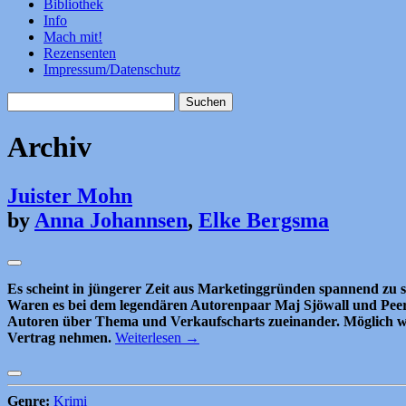
Bibliothek
Info
Mach mit!
Rezensenten
Impressum/Datenschutz
Suchen
nach:
Archiv
Juister Mohn
by
Anna Johannsen
,
Elke Bergsma
Es scheint in jüngerer Zeit aus Marketinggründen spannend zu s
Waren es bei dem legendären Autorenpaar Maj Sjöwall und Peer 
Autoren über Thema und Verkaufscharts zueinander. Möglich wer
Vertrag nehmen.
Weiterlesen
→
Genre:
Krimi