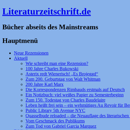
Literaturzeitschrift.de
Bücher abseits des Mainstreams
Hauptmenü
Zum
Neue Rezensionen
Inhalt
Aktuell
springen
Wie schreibt man eine Rezension?
100 Jahre Charles Bukowski
Asterix redt Wienerisch! „Es Brojeggd“
Zum 200. Geburtstag von Walt Whitman
200 Jahre Karl Marx
Die Korrespondenzen Rimbauds erstmals auf Deutsch
Ein Notizbuch: viel weißes Papier zu Semesterbeginn
Zum 150. Todestag von Charles Baudelaire
Leben heißt frei sein – ein wehmütiges Au Revoir für Be
Public Library 5th Avenue NYC
Quasselbude reloaded – die Neuauflage des literarischen 
Vom Geschmack des Publikums
Zum Tod von Gabriel Garcia Marquez