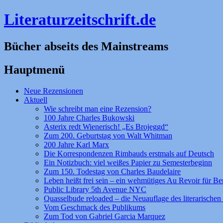
Literaturzeitschrift.de
Bücher abseits des Mainstreams
Hauptmenü
Zum
Neue Rezensionen
Inhalt
Aktuell
springen
Wie schreibt man eine Rezension?
100 Jahre Charles Bukowski
Asterix redt Wienerisch! „Es Brojeggd“
Zum 200. Geburtstag von Walt Whitman
200 Jahre Karl Marx
Die Korrespondenzen Rimbauds erstmals auf Deutsch
Ein Notizbuch: viel weißes Papier zu Semesterbeginn
Zum 150. Todestag von Charles Baudelaire
Leben heißt frei sein – ein wehmütiges Au Revoir für Be
Public Library 5th Avenue NYC
Quasselbude reloaded – die Neuauflage des literarischen 
Vom Geschmack des Publikums
Zum Tod von Gabriel Garcia Marquez