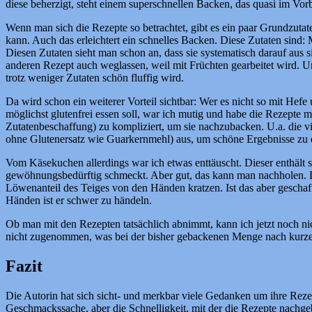
diese beherzigt, steht einem superschnellen Backen, das quasi im Vor
Wenn man sich die Rezepte so betrachtet, gibt es ein paar Grundzut
kann. Auch das erleichtert ein schnelles Backen. Diese Zutaten sind:
Diesen Zutaten sieht man schon an, dass sie systematisch darauf aus 
anderen Rezept auch weglassen, weil mit Früchten gearbeitet wird. U
trotz weniger Zutaten schön fluffig wird.
Da wird schon ein weiterer Vorteil sichtbar: Wer es nicht so mit Hef
möglichst glutenfrei essen soll, war ich mutig und habe die Rezepte 
Zutatenbeschaffung) zu kompliziert, um sie nachzubacken. U.a. die v
ohne Glutenersatz wie Guarkernmehl) aus, um schöne Ergebnisse zu er
Vom Käsekuchen allerdings war ich etwas enttäuscht. Dieser enthält 
gewöhnungsbedürftig schmeckt. Aber gut, das kann man nachholen. De
Löwenanteil des Teiges von den Händen kratzen. Ist das aber geschafft
Händen ist er schwer zu händeln.
Ob man mit den Rezepten tatsächlich abnimmt, kann ich jetzt noch nich
nicht zugenommen, was bei der bisher gebackenen Menge nach kurzer
Fazit
Die Autorin hat sich sicht- und merkbar viele Gedanken um ihre Reze
Geschmackssache, aber die Schnelligkeit, mit der die Rezepte nachge