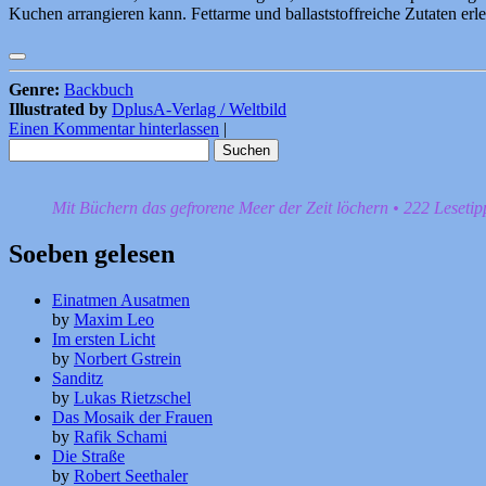
Kuchen arrangieren kann. Fettarme und ballaststoffreiche Zutaten er
Genre:
Backbuch
Illustrated by
DplusA-Verlag / Weltbild
Einen Kommentar hinterlassen
|
Suchen
nach:
Mit Büchern das gefrorene Meer der Zeit löchern • 222 Leseti
Soeben gelesen
Einatmen Ausatmen
by
Maxim Leo
Im ersten Licht
by
Norbert Gstrein
Sanditz
by
Lukas Rietzschel
Das Mosaik der Frauen
by
Rafik Schami
Die Straße
by
Robert Seethaler