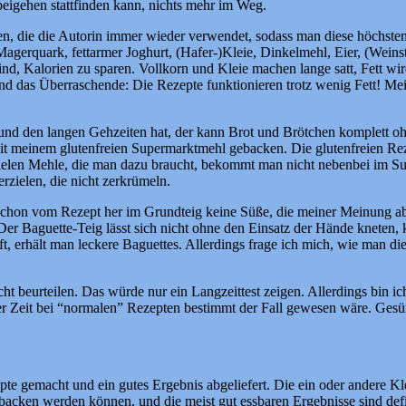
beigehen stattfinden kann, nichts mehr im Weg.
aten, die die Autorin immer wieder verwendet, sodass man diese höchs
 Magerquark, fettarmer Joghurt, (Hafer-)Kleie, Dinkelmehl, Eier, (Wei
sind, Kalorien zu sparen. Vollkorn und Kleie machen lange satt, Fett 
nd das Überraschende: Die Rezepte funktionieren trotz wenig Fett! Mei
e und den langen Gehzeiten hat, der kann Brot und Brötchen komplett oh
mit meinem glutenfreien Supermarktmehl gebacken. Die glutenfreien Rez
ielen Mehle, die man dazu braucht, bekommt man nicht nebenbei im Sup
zielen, die nicht zerkrümeln.
schon vom Rezept her im Grundteig keine Süße, die meiner Meinung abe
r Baguette-Teig lässt sich nicht ohne den Einsatz der Hände kneten,
, erhält man leckere Baguettes. Allerdings frage ich mich, wie man die
t beurteilen. Das würde nur ein Langzeittest zeigen. Allerdings bin ic
 Zeit bei “normalen” Rezepten bestimmt der Fall gewesen wäre. Gesün
pte gemacht und ein gutes Ergebnis abgeliefert. Die ein oder andere K
backen werden können, und die meist gut essbaren Ergebnisse sind defi