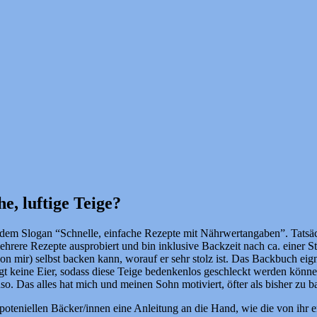
, luftige Teige?
 dem Slogan “Schnelle, einfache Rezepte mit Nährwertangaben”. Tatsächl
hrere Rezepte ausprobiert und bin inklusive Backzeit nach ca. einer Stu
von mir) selbst backen kann, worauf er sehr stolz ist. Das Backbuch eig
tigt keine Eier, sodass diese Teige bedenkenlos geschleckt werden kön
. Das alles hat mich und meinen Sohn motiviert, öfter als bisher zu b
en poteniellen Bäcker/innen eine Anleitung an die Hand, wie die von 