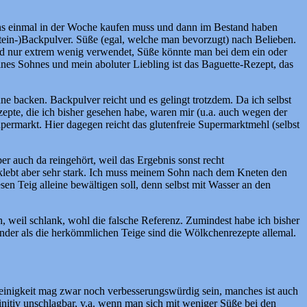
tens einmal in der Woche kaufen muss und dann im Bestand haben
nstein-)Backpulver. Süße (egal, welche man bevorzugt) nach Belieben.
wird nur extrem wenig verwendet, Süße könnte man bei dem ein oder
nes Sohnes und mein aboluter Liebling ist das Baguette-Rezept, das
ne backen. Backpulver reicht und es gelingt trotzdem. Da ich selbst
epte, die ich bisher gesehen habe, waren mir (u.a. auch wegen der
ermarkt. Hier dagegen reicht das glutenfreie Supermarktmehl (selbst
r auch da reingehört, weil das Ergebnis sonst recht
 klebt aber sehr stark. Ich muss meinem Sohn nach dem Kneten den
sen Teig alleine bewältigen soll, denn selbst mit Wasser an den
h, weil schlank, wohl die falsche Referenz. Zumindest habe ich bisher
der als die herkömmlichen Teige sind die Wölkchenrezepte allemal.
leinigkeit mag zwar noch verbesserungswürdig sein, manches ist auch
nitiv unschlagbar, v.a. wenn man sich mit weniger Süße bei den