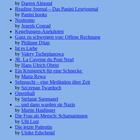
by
Darren Almond
Reading Journal – Das Panini Lesejournal
by
Panini books
Nostromo
by
Joseph Conrad
Kegeljungen-Anekdoten
Ganz zu schweigen von: Offene Rechnung
by
Philippe Djian
Ist es Liebe
by
Valery Tscheplanowa
JR. La Caverne du Pont Neuf
by
Hans Ulrich Obrist
Ein Königreich für eine Schnecke
by
Maria Rewa
Sehnsucht – eine Meditation über Zeit
by
Szczepan Twardoch
Opernball
by
Stefanie Sargnagel
… und dann wurden sie Nazis
by
Martin Haidinger
Die Frau als Mensch: Schamaninnen
by
Ulli Lust
Die letzte Patientin
by
Ulrike Edschmid