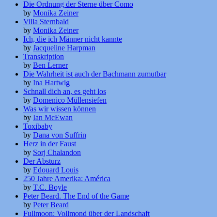
Die Ordnung der Sterne über Como
by
Monika Zeiner
Villa Sternbald
by
Monika Zeiner
Ich, die ich Männer nicht kannte
by
Jacqueline Harpman
Transkription
by
Ben Lerner
Die Wahrheit ist auch der Bachmann zumutbar
by
Ina Hartwig
Schnall dich an, es geht los
by
Domenico Müllensiefen
Was wir wissen können
by
Ian McEwan
Toxibaby
by
Dana von Suffrin
Herz in der Faust
by
Sorj Chalandon
Der Absturz
by
Edouard Louis
250 Jahre Amerika: América
by
T.C. Boyle
Peter Beard. The End of the Game
by
Peter Beard
Fullmoon: Vollmond über der Landschaft