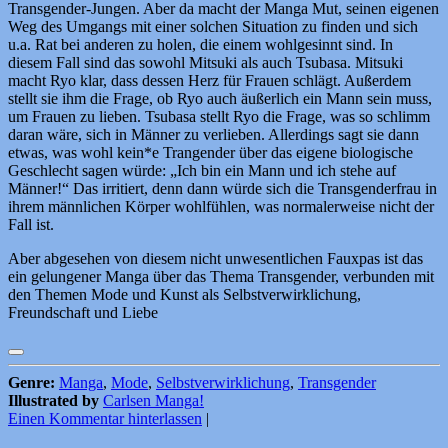
Transgender-Jungen. Aber da macht der Manga Mut, seinen eigenen
Weg des Umgangs mit einer solchen Situation zu finden und sich
u.a. Rat bei anderen zu holen, die einem wohlgesinnt sind. In
diesem Fall sind das sowohl Mitsuki als auch Tsubasa. Mitsuki
macht Ryo klar, dass dessen Herz für Frauen schlägt. Außerdem
stellt sie ihm die Frage, ob Ryo auch äußerlich ein Mann sein muss,
um Frauen zu lieben. Tsubasa stellt Ryo die Frage, was so schlimm
daran wäre, sich in Männer zu verlieben. Allerdings sagt sie dann
etwas, was wohl kein*e Trangender über das eigene biologische
Geschlecht sagen würde: „Ich bin ein Mann und ich stehe auf
Männer!“ Das irritiert, denn dann würde sich die Transgenderfrau in
ihrem männlichen Körper wohlfühlen, was normalerweise nicht der
Fall ist.
Aber abgesehen von diesem nicht unwesentlichen Fauxpas ist das
ein gelungener Manga über das Thema Transgender, verbunden mit
den Themen Mode und Kunst als Selbstverwirklichung,
Freundschaft und Liebe
Genre:
Manga
,
Mode
,
Selbstverwirklichung
,
Transgender
Illustrated by
Carlsen Manga!
Einen Kommentar hinterlassen
|