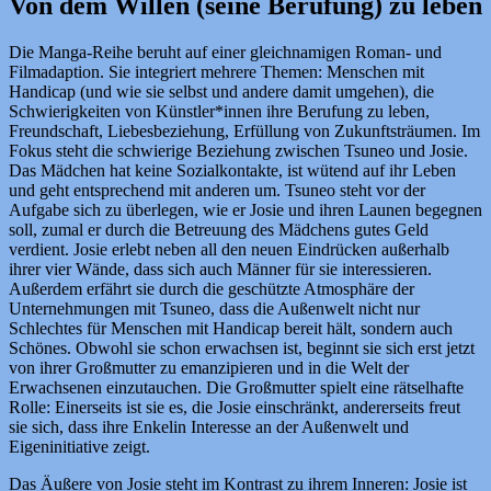
Von dem Willen (seine Berufung) zu leben
Die Manga-Reihe beruht auf einer gleichnamigen Roman- und
Filmadaption. Sie integriert mehrere Themen: Menschen mit
Handicap (und wie sie selbst und andere damit umgehen), die
Schwierigkeiten von Künstler*innen ihre Berufung zu leben,
Freundschaft, Liebesbeziehung, Erfüllung von Zukunftsträumen. Im
Fokus steht die schwierige Beziehung zwischen Tsuneo und Josie.
Das Mädchen hat keine Sozialkontakte, ist wütend auf ihr Leben
und geht entsprechend mit anderen um. Tsuneo steht vor der
Aufgabe sich zu überlegen, wie er Josie und ihren Launen begegnen
soll, zumal er durch die Betreuung des Mädchens gutes Geld
verdient. Josie erlebt neben all den neuen Eindrücken außerhalb
ihrer vier Wände, dass sich auch Männer für sie interessieren.
Außerdem erfährt sie durch die geschützte Atmosphäre der
Unternehmungen mit Tsuneo, dass die Außenwelt nicht nur
Schlechtes für Menschen mit Handicap bereit hält, sondern auch
Schönes. Obwohl sie schon erwachsen ist, beginnt sie sich erst jetzt
von ihrer Großmutter zu emanzipieren und in die Welt der
Erwachsenen einzutauchen. Die Großmutter spielt eine rätselhafte
Rolle: Einerseits ist sie es, die Josie einschränkt, andererseits freut
sie sich, dass ihre Enkelin Interesse an der Außenwelt und
Eigeninitiative zeigt.
Das Äußere von Josie steht im Kontrast zu ihrem Inneren: Josie ist