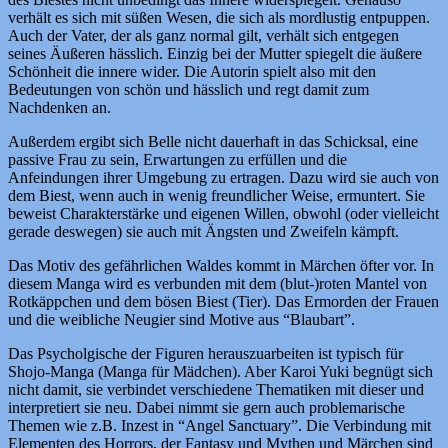
verhält es sich mit süßen Wesen, die sich als mordlustig entpuppen.
Auch der Vater, der als ganz normal gilt, verhält sich entgegen
seines Äußeren hässlich. Einzig bei der Mutter spiegelt die äußere
Schönheit die innere wider. Die Autorin spielt also mit den
Bedeutungen von schön und hässlich und regt damit zum
Nachdenken an.
Außerdem ergibt sich Belle nicht dauerhaft in das Schicksal, eine
passive Frau zu sein, Erwartungen zu erfüllen und die
Anfeindungen ihrer Umgebung zu ertragen. Dazu wird sie auch von
dem Biest, wenn auch in wenig freundlicher Weise, ermuntert. Sie
beweist Charakterstärke und eigenen Willen, obwohl (oder vielleicht
gerade deswegen) sie auch mit Ängsten und Zweifeln kämpft.
Das Motiv des gefährlichen Waldes kommt in Märchen öfter vor. In
diesem Manga wird es verbunden mit dem (blut-)roten Mantel von
Rotkäppchen und dem bösen Biest (Tier). Das Ermorden der Frauen
und die weibliche Neugier sind Motive aus “Blaubart”.
Das Psycholgische der Figuren herauszuarbeiten ist typisch für
Shojo-Manga (Manga für Mädchen). Aber Karoi Yuki begnügt sich
nicht damit, sie verbindet verschiedene Thematiken mit dieser und
interpretiert sie neu. Dabei nimmt sie gern auch problemarische
Themen wie z.B. Inzest in “Angel Sanctuary”. Die Verbindung mit
Elementen des Horrors, der Fantasy und Mythen und Märchen sind