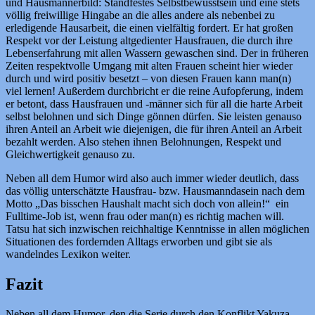
und Hausmännerbild: Standfestes Selbstbewusstsein und eine stets
völlig freiwillige Hingabe an die alles andere als nebenbei zu
erledigende Hausarbeit, die einen vielfältig fordert. Er hat großen
Respekt vor der Leistung altgedienter Hausfrauen, die durch ihre
Lebenserfahrung mit allen Wassern gewaschen sind. Der in früheren
Zeiten respektvolle Umgang mit alten Frauen scheint hier wieder
durch und wird positiv besetzt – von diesen Frauen kann man(n)
viel lernen! Außerdem durchbricht er die reine Aufopferung, indem
er betont, dass Hausfrauen und -männer sich für all die harte Arbeit
selbst belohnen und sich Dinge gönnen dürfen. Sie leisten genauso
ihren Anteil an Arbeit wie diejenigen, die für ihren Anteil an Arbeit
bezahlt werden. Also stehen ihnen Belohnungen, Respekt und
Gleichwertigkeit genauso zu.
Neben all dem Humor wird also auch immer wieder deutlich, dass
das völlig unterschätzte Hausfrau- bzw. Hausmanndasein nach dem
Motto „Das bisschen Haushalt macht sich doch von allein!“ ein
Fulltime-Job ist, wenn frau oder man(n) es richtig machen will.
Tatsu hat sich inzwischen reichhaltige Kenntnisse in allen möglichen
Situationen des fordernden Alltags erworben und gibt sie als
wandelndes Lexikon weiter.
Fazit
Neben all dem Humor, den die Serie durch den Konflikt Yakuza