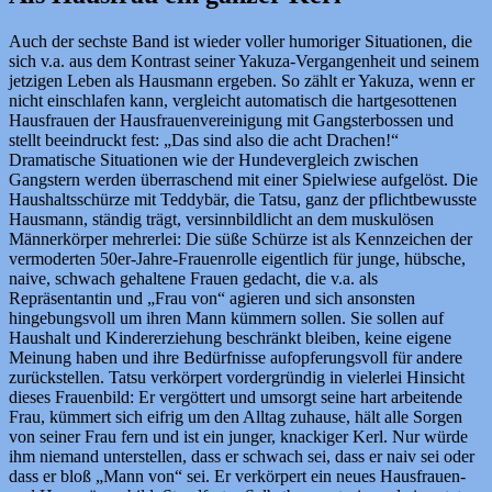
Auch der sechste Band ist wieder voller humoriger Situationen, die
sich v.a. aus dem Kontrast seiner Yakuza-Vergangenheit und seinem
jetzigen Leben als Hausmann ergeben. So zählt er Yakuza, wenn er
nicht einschlafen kann, vergleicht automatisch die hartgesottenen
Hausfrauen der Hausfrauenvereinigung mit Gangsterbossen und
stellt beeindruckt fest: „Das sind also die acht Drachen!“
Dramatische Situationen wie der Hundevergleich zwischen
Gangstern werden überraschend mit einer Spielwiese aufgelöst. Die
Haushaltsschürze mit Teddybär, die Tatsu, ganz der pflichtbewusste
Hausmann, ständig trägt, versinnbildlicht an dem muskulösen
Männerkörper mehrerlei: Die süße Schürze ist als Kennzeichen der
vermoderten 50er-Jahre-Frauenrolle eigentlich für junge, hübsche,
naive, schwach gehaltene Frauen gedacht, die v.a. als
Repräsentantin und „Frau von“ agieren und sich ansonsten
hingebungsvoll um ihren Mann kümmern sollen. Sie sollen auf
Haushalt und Kindererziehung beschränkt bleiben, keine eigene
Meinung haben und ihre Bedürfnisse aufopferungsvoll für andere
zurückstellen. Tatsu verkörpert vordergründig in vielerlei Hinsicht
dieses Frauenbild: Er vergöttert und umsorgt seine hart arbeitende
Frau, kümmert sich eifrig um den Alltag zuhause, hält alle Sorgen
von seiner Frau fern und ist ein junger, knackiger Kerl. Nur würde
ihm niemand unterstellen, dass er schwach sei, dass er naiv sei oder
dass er bloß „Mann von“ sei. Er verkörpert ein neues Hausfrauen-