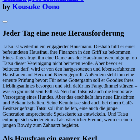
by
Kousuke Oono
Jeder Tag eine neue Herausforderung
Tatsu ist weiterhin ein engagierter Hausmann. Deshalb hilft er einer
befreundeten Hausfrau, ihre Finanzen in den Griff zu bekommen.
Eines Tages fragt ihn eine Dame aus der Hausfrauenvereinigung, ob
Tatsu dieser Vereinigung nicht beitreten wolle. Aber bevor er
beitreten darf, wird er von den hartgesottenen und lebenserfahrenen
Hausfrauen auf Herz und Nieren geprüft. Außerdem steht ihm eine
erneute Prüfung bevor: Für seine Göttergattin soll er Goodies ihres
Lieblingsanimes besorgen und sich dafür ins Fangetümmel stürzen –
was so gar nicht sein Fall ist. Neu für Tatsu ist auch die temporäre
Versorgung eines Hundes. Aber das erschließt ihm neue Einsichten
und Bekanntschaften. Seine Kenntnisse sind auch bei einem Café-
Besitzer gefragt: Tatsu soll ihm helfen, eine auch die junge
Generation ansprechende Speisekarte zu entwickeln. Und Tatsu
entpuppt sich wieder einmal als väterlicher Freund, wenn er einen
jungen Rowdy zum Zahnarzt begleitet.
Als Hausfrau ein ganzer Kerl