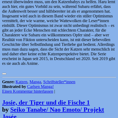
erneut überwinden muss, um den Katzenbabys zu helfen. Haru lernt
auch hier, ein gutes Vorbild zu sein, während Subaru erfährt, dass
die Außenwelt besser und hilfsbereiter ist als er angenommen hat.
Insgesamt wird auch in diesem Band wieder ein stiller Optimismus
vermittelt, der wie warme, weiche Wattewolken die Leser*innen
einhüllt. Dieser Optimismus ist zwar nicht unbedingt realistisch – es
gibt an jeder Ecke Menschen mit schlechtem Charakter, für die
Charaktere wie Subaru ein willkommenes Opfer sind – aber wer
Realität von Fiktion unterscheiden kann, ist mit dieser liebevollen
Geschichte über Selbstfindung und Tierliebe gut bedient. Allerdings
muss man dazu sagen, dass die Sicht der Katzen sehr menschlich ist
und daher eher keine echte Katzenperspektive bietet. Die Serie
erscheint in Japan seit 2015, in Deutschland sei 2020. Seit 2019 gibt
es sie auch als Anime.
Genre:
Katzen
,
Manga
,
Schriftsteller*innen
Illustrated by
Carlsen Manga!
Einen Kommentar hinterlassen
|
Josie, der Tiger und die Fische 1
by
Seiko Tanabe/ Nao Emoto/ Projekt
Josée