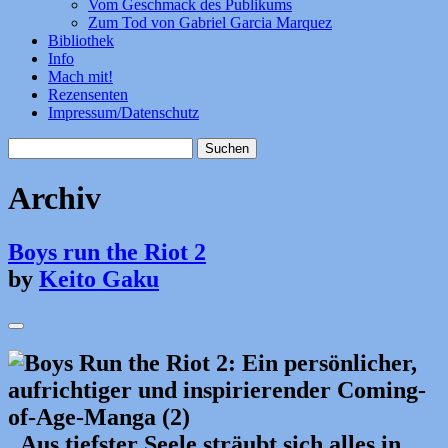
Vom Geschmack des Publikums
Zum Tod von Gabriel Garcia Marquez
Bibliothek
Info
Mach mit!
Rezensenten
Impressum/Datenschutz
Suchen
nach:
Archiv
Boys run the Riot 2
by
Keito Gaku
„Aus tiefster Seele sträubt sich alles in