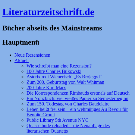
Literaturzeitschrift.de
Bücher abseits des Mainstreams
Hauptmenü
Zum
Neue Rezensionen
Inhalt
Aktuell
springen
Wie schreibt man eine Rezension?
100 Jahre Charles Bukowski
Asterix redt Wienerisch! „Es Brojeggd“
Zum 200. Geburtstag von Walt Whitman
200 Jahre Karl Marx
Die Korrespondenzen Rimbauds erstmals auf Deutsch
Ein Notizbuch: viel weißes Papier zu Semesterbeginn
Zum 150. Todestag von Charles Baudelaire
Leben heißt frei sein – ein wehmütiges Au Revoir für
Benoite Groult
Public Library 5th Avenue NYC
Quasselbude reloaded – die Neuauflage des
literarischen Quartetts