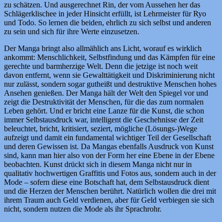
zu schätzen. Und ausgerechnet Rin, der vom Aussehen her das
Schlägerklischee in jeder Hinsicht erfüllt, ist Lehrmeister für Ryo
und Todo. So lernen die beiden, ehrlich zu sich selbst und anderen
zu sein und sich für ihre Werte einzusetzen.
Der Manga bringt also allmählich ans Licht, worauf es wirklich
ankommt: Menschlichkeit, Selbstfindung und das Kämpfen für eine
gerechte und barmherzige Welt. Denn die jetzige ist noch weit
davon entfernt, wenn sie Gewalttätigkeit und Diskriminierung nicht
nur zulässt, sondern sogar gutheißt und destruktive Menschen hohes
Ansehen genießen. Der Manga hält der Welt den Spiegel vor und
zeigt die Destruktivität der Menschen, für die das zum normalen
Leben gehört. Und er bricht eine Lanze für die Kunst, die schon
immer Selbstausdruck war, intelligent die Geschehnisse der Zeit
beleuchtet, bricht, kritisiert, seziert, mögliche (Lösungs-)Wege
aufzeigt und damit ein fundamental wichtiger Teil der Gesellschaft
und deren Gewissen ist. Da Mangas ebenfalls Ausdruck von Kunst
sind, kann man hier also von der Form her eine Ebene in der Ebene
beobachten. Kunst drückt sich in diesem Manga nicht nur in
qualitativ hochwertigen Graffitis und Fotos aus, sondern auch in der
Mode – sofern diese eine Botschaft hat, dem Selbstausdruck dient
und die Herzen der Menschen berührt. Natürlich wollen die drei mit
ihrem Traum auch Geld verdienen, aber für Geld verbiegen sie sich
nicht, sondern nutzen die Mode als ihr Sprachrohr.