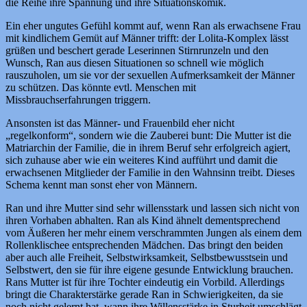
die Reihe ihre Spannung und ihre Situationskomik.
Ein eher ungutes Gefühl kommt auf, wenn Ran als erwachsene Frau
mit kindlichem Gemüt auf Männer trifft: der Lolita-Komplex lässt
grüßen und beschert gerade Leserinnen Stirnrunzeln und den
Wunsch, Ran aus diesen Situationen so schnell wie möglich
rauszuholen, um sie vor der sexuellen Aufmerksamkeit der Männer
zu schützen. Das könnte evtl. Menschen mit
Missbrauchserfahrungen triggern.
Ansonsten ist das Männer- und Frauenbild eher nicht
„regelkonform“, sondern wie die Zauberei bunt: Die Mutter ist die
Matriarchin der Familie, die in ihrem Beruf sehr erfolgreich agiert,
sich zuhause aber wie ein weiteres Kind aufführt und damit die
erwachsenen Mitglieder der Familie in den Wahnsinn treibt. Dieses
Schema kennt man sonst eher von Männern.
Ran und ihre Mutter sind sehr willensstark und lassen sich nicht von
ihren Vorhaben abhalten. Ran als Kind ähnelt dementsprechend
vom Äußeren her mehr einem verschrammten Jungen als einem dem
Rollenklischee entsprechenden Mädchen. Das bringt den beiden
aber auch alle Freiheit, Selbstwirksamkeit, Selbstbewusstsein und
Selbstwert, den sie für ihre eigene gesunde Entwicklung brauchen.
Rans Mutter ist für ihre Tochter eindeutig ein Vorbild. Allerdings
bringt die Charakterstärke gerade Ran in Schwierigkeiten, da sie
noch nicht gelernt hat, wann ihre Willensstärke in Sturheit umschlägt