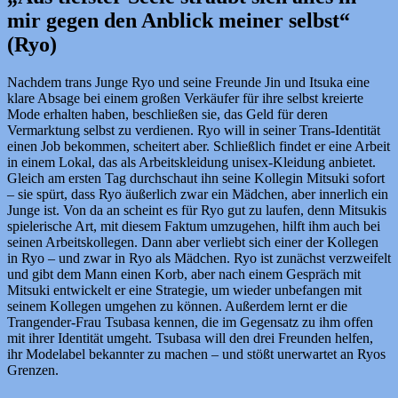
mir gegen den Anblick meiner selbst“
(Ryo)
Nachdem trans Junge Ryo und seine Freunde Jin und Itsuka eine
klare Absage bei einem großen Verkäufer für ihre selbst kreierte
Mode erhalten haben, beschließen sie, das Geld für deren
Vermarktung selbst zu verdienen. Ryo will in seiner Trans-Identität
einen Job bekommen, scheitert aber. Schließlich findet er eine Arbeit
in einem Lokal, das als Arbeitskleidung unisex-Kleidung anbietet.
Gleich am ersten Tag durchschaut ihn seine Kollegin Mitsuki sofort
– sie spürt, dass Ryo äußerlich zwar ein Mädchen, aber innerlich ein
Junge ist. Von da an scheint es für Ryo gut zu laufen, denn Mitsukis
spielerische Art, mit diesem Faktum umzugehen, hilft ihm auch bei
seinen Arbeitskollegen. Dann aber verliebt sich einer der Kollegen
in Ryo – und zwar in Ryo als Mädchen. Ryo ist zunächst verzweifelt
und gibt dem Mann einen Korb, aber nach einem Gespräch mit
Mitsuki entwickelt er eine Strategie, um wieder unbefangen mit
seinem Kollegen umgehen zu können. Außerdem lernt er die
Trangender-Frau Tsubasa kennen, die im Gegensatz zu ihm offen
mit ihrer Identität umgeht. Tsubasa will den drei Freunden helfen,
ihr Modelabel bekannter zu machen – und stößt unerwartet an Ryos
Grenzen.