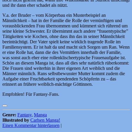
und ihr dann eher schadet als nützt.
V.a. der Bruder – vom Körperbau ein Musterbeispiel an
Männlichkeit – hat in der Familie die Rolle der vernünftigen und
vorausblickenden Frau übernommen und kümmert sich rührend um
seine kleine Schwester. Er übernimmt auch andere “frauentypische”
Tätigkeiten wie Kochen, ohne dass ihn das in seiner Männlichkeit
beeinträchtigt. Der Vater spielt keine wirklich tragende Rolle im
Familiensystem. Er ist halt da und macht sich Sorgen um Ran. Wenn
er eine Rolle hat, dann die des Vermittlers innerhalb der Familie,
was sonst auch eher eine rollenklischeetypische Frauenaufgabe ist.
Schön an diesem Manga ist, dass all dies sehr natürlich rüberkommt:
Die Frauen sind weiterhin in ihrer eigenen Art weiblich und die
Männer männlich. Rans selbstbewusster Mutter kommt zudem die
Aufgabe einer Fruchtbarkeit spendenden Schöpferin zu – das
erinnert an frühere weiblich-mächtige Göttinnen.
Empfohlen! Für Fantasy-Fans.
Genre:
Fantasy
,
Manga
Illustrated by
Carlsen Manga!
Einen Kommentar hinterlassen
|