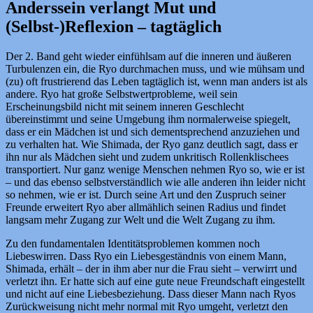
Anderssein verlangt Mut und
(Selbst-)Reflexion – tagtäglich
Der 2. Band geht wieder einfühlsam auf die inneren und äußeren
Turbulenzen ein, die Ryo durchmachen muss, und wie mühsam und
(zu) oft frustrierend das Leben tagtäglich ist, wenn man anders ist als
andere. Ryo hat große Selbstwertprobleme, weil sein
Erscheinungsbild nicht mit seinem inneren Geschlecht
übereinstimmt und seine Umgebung ihm normalerweise spiegelt,
dass er ein Mädchen ist und sich dementsprechend anzuziehen und
zu verhalten hat. Wie Shimada, der Ryo ganz deutlich sagt, dass er
ihn nur als Mädchen sieht und zudem unkritisch Rollenklischees
transportiert. Nur ganz wenige Menschen nehmen Ryo so, wie er ist
– und das ebenso selbstverständlich wie alle anderen ihn leider nicht
so nehmen, wie er ist. Durch seine Art und den Zuspruch seiner
Freunde erweitert Ryo aber allmählich seinen Radius und findet
langsam mehr Zugang zur Welt und die Welt Zugang zu ihm.
Zu den fundamentalen Identitätsproblemen kommen noch
Liebeswirren. Dass Ryo ein Liebesgeständnis von einem Mann,
Shimada, erhält – der in ihm aber nur die Frau sieht – verwirrt und
verletzt ihn. Er hatte sich auf eine gute neue Freundschaft eingestellt
und nicht auf eine Liebesbeziehung. Dass dieser Mann nach Ryos
Zurückweisung nicht mehr normal mit Ryo umgeht, verletzt den