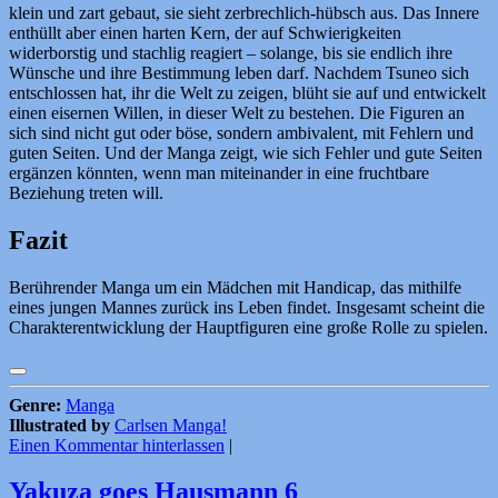
klein und zart gebaut, sie sieht zerbrechlich-hübsch aus. Das Innere
enthüllt aber einen harten Kern, der auf Schwierigkeiten
widerborstig und stachlig reagiert – solange, bis sie endlich ihre
Wünsche und ihre Bestimmung leben darf. Nachdem Tsuneo sich
entschlossen hat, ihr die Welt zu zeigen, blüht sie auf und entwickelt
einen eisernen Willen, in dieser Welt zu bestehen. Die Figuren an
sich sind nicht gut oder böse, sondern ambivalent, mit Fehlern und
guten Seiten. Und der Manga zeigt, wie sich Fehler und gute Seiten
ergänzen könnten, wenn man miteinander in eine fruchtbare
Beziehung treten will.
Fazit
Berührender Manga um ein Mädchen mit Handicap, das mithilfe
eines jungen Mannes zurück ins Leben findet. Insgesamt scheint die
Charakterentwicklung der Hauptfiguren eine große Rolle zu spielen.
Genre:
Manga
Illustrated by
Carlsen Manga!
Einen Kommentar hinterlassen
|
Yakuza goes Hausmann 6