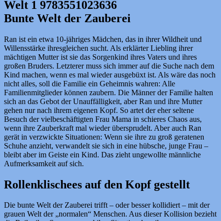
Bunte Welt der Zauberei
Ran ist ein etwa 10-jähriges Mädchen, das in ihrer Wildheit und
Willensstärke ihresgleichen sucht. Als erklärter Liebling ihrer
mächtigen Mutter ist sie das Sorgenkind ihres Vaters und ihres
großen Bruders. Letzterer muss sich immer auf die Suche nach dem
Kind machen, wenn es mal wieder ausgebüxt ist. Als wäre das noch
nicht alles, soll die Familie ein Geheimnis wahren: Alle
Familienmitglieder können zaubern. Die Männer der Familie halten
sich an das Gebot der Unauffälligkeit, aber Ran und ihre Mutter
gehen nur nach ihrem eigenen Kopf. So artet der eher seltene
Besuch der vielbeschäftigten Frau Mama in schieres Chaos aus,
wenn ihre Zauberkraft mal wieder übersprudelt. Aber auch Ran
gerät in verzwickte Situationen: Wenn sie ihre zu groß geratenen
Schuhe anzieht, verwandelt sie sich in eine hübsche, junge Frau –
bleibt aber im Geiste ein Kind. Das zieht ungewollte männliche
Aufmerksamkeit auf sich.
Rollenklischees auf den Kopf gestellt
Die bunte Welt der Zauberei trifft – oder besser kollidiert – mit der
grauen Welt der „normalen“ Menschen. Aus dieser Kollision bezieht