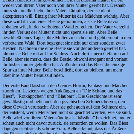
weder von ihrem Vater noch von ihrer Mutter geerbt hat. Deshalb
muss sie um die Liebe ihres Vaters kämpfen, der sie nicht
akzeptieren will. Einzig ihrer Mutter ist das Mädchen wichtig. Aber
diese wird ihr von einer Bestie genommen, als sie Belle davon
abhalten will, in den verbotenen Wald zu gehen. Der Vater verzeiht
ihr den Verlust der Mutter nicht und sperrt sie ein. Aber Belle
beschließt eines Tages, ihre Mutter zu suchen und geht erneut in den
verbotenen Wald. Dort begegnet sie nicht nur einer sondern zwei
Bestien. Nachdem die eine Bestie sie vor der anderen gerettet hat,
nimmt sie Belle mit auf ihr Schloss. Auch dort lauern Gefahren auf
Belle, aber sie merkt, dass die Bestie, obwohl arrogant und vorlaut,
ihr bisher immer geholfen hat. Außerdem ist das Biest die einzige
Spur zu ihrer Mutter. Belle beschließt, dort zu bleiben, um mehr
über ihre Mutter herauszufinden.
Der erste Band lässt sich den Genres Horror, Fantasy und Märchen
zuordnen. Letzteres wegen Anklängen an “Die Schöne und das
Biest”, “Rotkäppchen” und “Blaubart”. Die Geschichte ist sehr
gewaltlastig und hebt auch den psychischen Schmerz hervor, den
diese Gewalt verursacht. Aber sie geht auch auf den Schmerz ein,
der entsteht, wenn Menschen nicht so geachtet werden, wie sie sind.
Belle wird von ihrem Vater ständig als “hässlich” bezeichnet, und er
scheut auch nicht davor zurück, sie ermorden zu wollen. Das Biest
dagegen sieht sie als schöne Frau. Belle erkennt, dass das Äußere
des Biestes nicht unbedingt das Innere widerspiegelt. Genauso