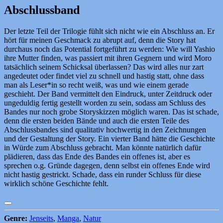
Abschlussband
Der letzte Teil der Trilogie fühlt sich nicht wie ein Abschluss an. Er
hört für meinen Geschmack zu abrupt auf, denn die Story hat
durchaus noch das Potential fortgeführt zu werden: Wie will Yashio
ihre Mutter finden, was passiert mit ihren Gegnern und wird Moro
tatsächlich seinem Schicksal überlassen? Das wird alles nur zart
angedeutet oder findet viel zu schnell und hastig statt, ohne dass
man als Leser*in so recht weiß, was und wie einem gerade
geschieht. Der Band vermittelt den Eindruck, unter Zeitdruck oder
ungeduldig fertig gestellt worden zu sein, sodass am Schluss des
Bandes nur noch grobe Storyskizzen möglich waren. Das ist schade,
denn die ersten beiden Bände und auch die ersten Teile des
Abschlussbandes sind qualitativ hochwertig in den Zeichnungen
und der Gestaltung der Story. Ein vierter Band hätte die Geschichte
in Würde zum Abschluss gebracht. Man könnte natürlich dafür
plädieren, dass das Ende des Bandes ein offenes ist, aber es
sprechen o.g. Gründe dagegen, denn selbst ein offenes Ende wird
nicht hastig gestrickt. Schade, dass ein runder Schluss für diese
wirklich schöne Geschichte fehlt.
Genre:
Jenseits
,
Manga
,
Natur