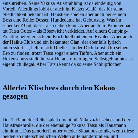
einzutreiben. Seine Yakuza-Ausstrahlung ist da eindeutig von
Vorteil. Allerdings jobbt er auch im Katzen-Café, das für seine
Niedlichkeit bekannt ist. Haustiere spielen aber auch bei seinem
Boss eine Rolle: Dessen Hundedame hat Geburtstag. Was ihr
schenken? Gut, dass Tatsu nähen kann. Aber auch im Krankenhaus
tut Tatsu Gutes – als Bösewicht verkleidet. Auf einem Camping-
Ausflug liefert er sich ein Kochduell mit einem Rivalen. Aber auch
der Haiku-Club und ein bekannter Clan, der ebenfalls lyrisch
interessiert ist, liefern sich Duelle – in der Dichtkunst. Um seinen
Bro zu finden, trotzt Tatsu sogar einem Taifun. Aber auch ein
Hexenschuss stellt ihn vor Herausforderungen. Selbstgebranntes ist
eigentlich illegal. Aber Tatsu kennt da so seine Schlupflöcher.
Allerlei Klischees durch den Kakao
gezogen
Der 7. Band der Reihe spielt erneut mit Yakuza-Klischees und der
Hausfrauenrolle, die der ehemalige Yakuza Tatsu als Hausmann
einnimmt. Das generiert immer wieder Situationskomik, wenn diese
beiden so unterschiedlichen Welten aufeinanderprallen, und