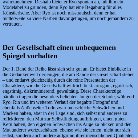
wahrzunehmen. Deshalb bietet er Ryo spontan an, mit ihm ein
Modelabel zu gründen, denn Ryo hat eine Begabung für alles
Künstlerische. Aber Ryo ist noch misstrauisch, denn er hat
mittlerweile zu viele Narben davongetragen, um noch jemandem zu
vertrauen.
Der Gesellschaft einen unbequemen
Spiegel vorhalten
Der 1. Band der Reihe lässt sich sehr gut an. Er bietet Einblicke in
die Gedankenwelt derjenigen, die am Rande der Gesellschaft stehen
– und entlarvt gleichzeitig durch die reine Präsentation der
Charaktere, wie die Gesellschaft wirklich tickt: arrogant, egoistisch,
engstirnig, diskriminierend, gewalttätig. Diese Charakterzüge
nämlich tragen die besonders beliebten Jungen der Schule, während
Ryo, Rin und im weiteren Verlauf der begabte Fotograf und
ebenfalls Außenseiter Todo zwar menschliche Schwächen und
Macken haben, aber in der Lage sind, sich selbst und anderes zu
reflektieren, den Mut zur Selbstfindung aufbringen, einen guten
Kern haben, den eigenen Schwächen ins Auge zu blicken und den
Mut anderer wertzuschätzen, ebenso wie sie lernen, nicht nur sich
selbst, sondern auch andere aufgrund ihrer menschlichen Qualitäten