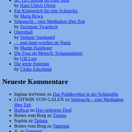
JR. La Caverne du Pont Neuf
by
Hans Ulrich Obrist
Ein Königreich für eine Schnecke
by
Maria Rewa
Sehnsucht – eine Meditation über Zeit
by
Szczepan Twardoch
Opernball
by
Stefanie Sargnagel
… und dann wurden sie Nazis
by
Martin Haidinger
Die Frau als Mensch: Schamaninnen
by
Ulli Lust
Die letzte Patientin
by
Ulrike Edschmid
Neueste Kommentare
Ingmar tenVenne
zu
Das Politikverbot in der Schlaraffia
LUITWIN VON GALEN
zu
Sehnsucht – eine Meditation
über Zeit
Bullwai
zu
Das verlorene Dorf
Bories vom Berg
zu
Tatjana
Sophia
zu
Tatjana
Bories vom Berg
zu
Vatermal
A.
zu
Vatermal