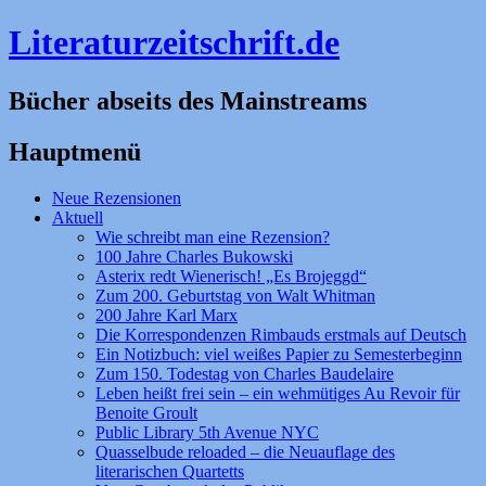
Literaturzeitschrift.de
Bücher abseits des Mainstreams
Hauptmenü
Zum
Neue Rezensionen
Inhalt
Aktuell
springen
Wie schreibt man eine Rezension?
100 Jahre Charles Bukowski
Asterix redt Wienerisch! „Es Brojeggd“
Zum 200. Geburtstag von Walt Whitman
200 Jahre Karl Marx
Die Korrespondenzen Rimbauds erstmals auf Deutsch
Ein Notizbuch: viel weißes Papier zu Semesterbeginn
Zum 150. Todestag von Charles Baudelaire
Leben heißt frei sein – ein wehmütiges Au Revoir für
Benoite Groult
Public Library 5th Avenue NYC
Quasselbude reloaded – die Neuauflage des
literarischen Quartetts