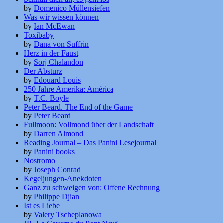
by
Domenico Müllensiefen
Was wir wissen können
by
Ian McEwan
Toxibaby
by
Dana von Suffrin
Herz in der Faust
by
Sorj Chalandon
Der Absturz
by
Edouard Louis
250 Jahre Amerika: América
by
T.C. Boyle
Peter Beard. The End of the Game
by
Peter Beard
Fullmoon: Vollmond über der Landschaft
by
Darren Almond
Reading Journal – Das Panini Lesejournal
by
Panini books
Nostromo
by
Joseph Conrad
Kegeljungen-Anekdoten
Ganz zu schweigen von: Offene Rechnung
by
Philippe Djian
Ist es Liebe
by
Valery Tscheplanowa