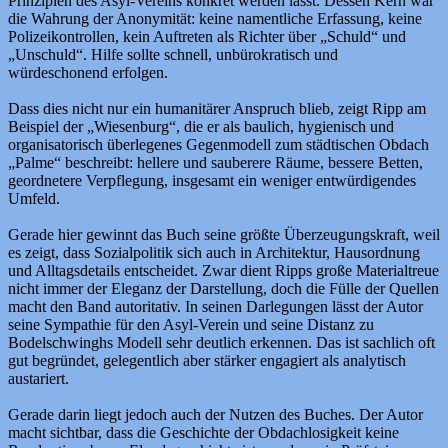
Prinzipien des Asyl-Vereins konkret werden lässt. Dessen Kern war
die Wahrung der Anonymität: keine namentliche Erfassung, keine
Polizeikontrollen, kein Auftreten als Richter über „Schuld“ und
„Unschuld“. Hilfe sollte schnell, unbürokratisch und
würdeschonend erfolgen.
Dass dies nicht nur ein humanitärer Anspruch blieb, zeigt Ripp am
Beispiel der „Wiesenburg“, die er als baulich, hygienisch und
organisatorisch überlegenes Gegenmodell zum städtischen Obdach
„Palme“ beschreibt: hellere und sauberere Räume, bessere Betten,
geordnetere Verpflegung, insgesamt ein weniger entwürdigendes
Umfeld.
Gerade hier gewinnt das Buch seine größte Überzeugungskraft, weil
es zeigt, dass Sozialpolitik sich auch in Architektur, Hausordnung
und Alltagsdetails entscheidet.
Zwar dient Ripps große Materialtreue
nicht immer der Eleganz der Darstellung, doch die Fülle der Quellen
macht den Band autoritativ. In seinen Darlegungen lässt der Autor
seine Sympathie für den Asyl-Verein und seine Distanz zu
Bodelschwinghs Modell sehr deutlich erkennen. Das ist sachlich oft
gut begründet, gelegentlich aber stärker engagiert als analytisch
austariert.
Gerade darin liegt jedoch auch der Nutzen des Buches. Der Autor
macht sichtbar, dass die Geschichte der Obdachlosigkeit keine