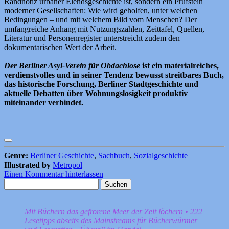
Randnotiz urbaner Elendsgeschichte ist, sondern ein Prüfstein
moderner Gesellschaften: Wie wird geholfen, unter welchen
Bedingungen – und mit welchem Bild vom Menschen? Der
umfangreiche Anhang mit Nutzungszahlen, Zeittafel, Quellen,
Literatur und Personenregister unterstreicht zudem den
dokumentarischen Wert der Arbeit.
Der Berliner Asyl-Verein für Obdachlose
ist
ein materialreiches,
verdienstvolles und in seiner Tendenz bewusst streitbares Buch,
das historische Forschung, Berliner Stadtgeschichte und
aktuelle Debatten über Wohnungslosigkeit produktiv
miteinander verbindet.
Genre:
Berliner Geschichte
,
Sachbuch
,
Sozialgeschichte
Illustrated by
Metropol
Einen Kommentar hinterlassen
|
Suchen
nach:
Mit Büchern das gefrorene Meer der Zeit löchern • 222
Lesetipps abseits des Mainstreams für Bücherwürmer