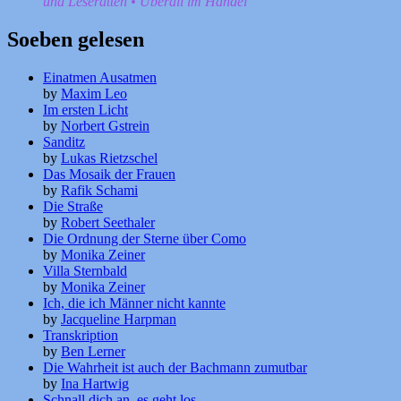
und Leseratten • Überall im Handel
Soeben gelesen
Einatmen Ausatmen
by
Maxim Leo
Im ersten Licht
by
Norbert Gstrein
Sanditz
by
Lukas Rietzschel
Das Mosaik der Frauen
by
Rafik Schami
Die Straße
by
Robert Seethaler
Die Ordnung der Sterne über Como
by
Monika Zeiner
Villa Sternbald
by
Monika Zeiner
Ich, die ich Männer nicht kannte
by
Jacqueline Harpman
Transkription
by
Ben Lerner
Die Wahrheit ist auch der Bachmann zumutbar
by
Ina Hartwig
Schnall dich an, es geht los