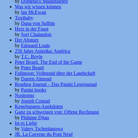
by
Domenico Müllensiefen
Was wir wissen können
by
Ian McEwan
Toxibaby
by
Dana von Suffrin
Herz in der Faust
by
Sorj Chalandon
Der Absturz
by
Edouard Louis
250 Jahre Amerika: América
by
T.C. Boyle
Peter Beard. The End of the Game
by
Peter Beard
Fullmoon: Vollmond über der Landschaft
by
Darren Almond
Reading Journal – Das Panini Lesejournal
by
Panini books
Nostromo
by
Joseph Conrad
Kegeljungen-Anekdoten
Ganz zu schweigen von: Offene Rechnung
by
Philippe Djian
Ist es Liebe
by
Valery Tscheplanowa
JR. La Caverne du Pont Neuf