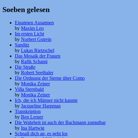
Soeben gelesen
Einatmen Ausatmen
by
Maxim Leo
Im ersten Licht
by
Norbert Gstrein
Sanditz
by
Lukas Rietzschel
Das Mosaik der Frauen
by
Rafik Schami
Die Straße
by
Robert Seethaler
Die Ordnung der Sterne über Como
by
Monika Zeiner
Villa Sternbald
by
Monika Zeiner
Ich, die ich Männer nicht kannte
by
Jacqueline Harpman
Transkription
by
Ben Lerner
Die Wahrheit ist auch der Bachmann zumutbar
by
Ina Hartwig
Schnall dich an, es geht los