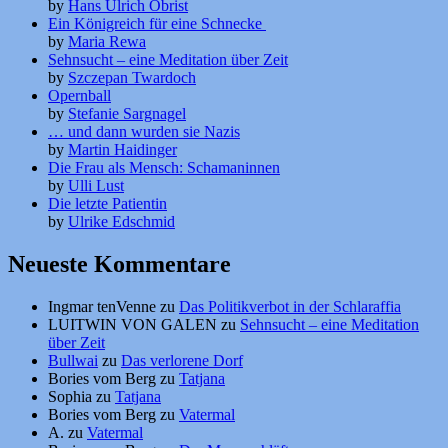
by
Hans Ulrich Obrist
Ein Königreich für eine Schnecke
by
Maria Rewa
Sehnsucht – eine Meditation über Zeit
by
Szczepan Twardoch
Opernball
by
Stefanie Sargnagel
… und dann wurden sie Nazis
by
Martin Haidinger
Die Frau als Mensch: Schamaninnen
by
Ulli Lust
Die letzte Patientin
by
Ulrike Edschmid
Neueste Kommentare
Ingmar tenVenne
zu
Das Politikverbot in der Schlaraffia
LUITWIN VON GALEN
zu
Sehnsucht – eine Meditation
über Zeit
Bullwai
zu
Das verlorene Dorf
Bories vom Berg
zu
Tatjana
Sophia
zu
Tatjana
Bories vom Berg
zu
Vatermal
A.
zu
Vatermal