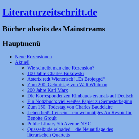
Literaturzeitschrift.de
Bücher abseits des Mainstreams
Hauptmenü
Zum
Neue Rezensionen
Inhalt
Aktuell
springen
Wie schreibt man eine Rezension?
100 Jahre Charles Bukowski
Asterix redt Wienerisch! „Es Brojeggd“
Zum 200. Geburtstag von Walt Whitman
200 Jahre Karl Marx
Die Korrespondenzen Rimbauds erstmals auf Deutsch
Ein Notizbuch: viel weißes Papier zu Semesterbeginn
Zum 150. Todestag von Charles Baudelaire
Leben heißt frei sein – ein wehmütiges Au Revoir für
Benoite Groult
Public Library 5th Avenue NYC
Quasselbude reloaded – die Neuauflage des
literarischen Quartetts