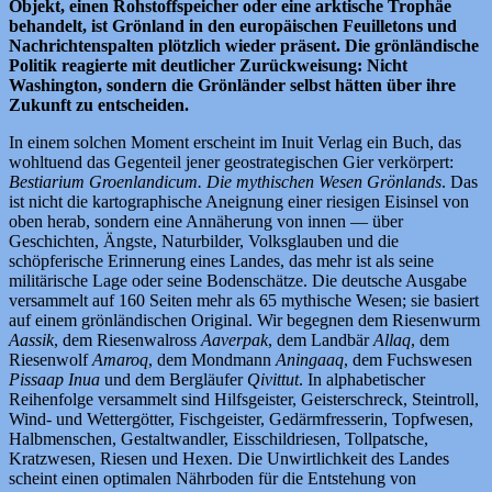
Objekt, einen Rohstoffspeicher oder eine arktische Trophäe
behandelt, ist Grönland in den europäischen Feuilletons und
Nachrichtenspalten plötzlich wieder präsent. Die grönländische
Politik reagierte mit deutlicher Zurückweisung: Nicht
Washington, sondern die Grönländer selbst hätten über ihre
Zukunft zu entscheiden.
In einem solchen Moment erscheint im Inuit Verlag ein Buch, das
wohltuend das Gegenteil jener geostrategischen Gier verkörpert:
Bestiarium Groenlandicum. Die mythischen Wesen Grönlands
. Das
ist nicht die kartographische Aneignung einer riesigen Eisinsel von
oben herab, sondern eine Annäherung von innen — über
Geschichten, Ängste, Naturbilder, Volksglauben und die
schöpferische Erinnerung eines Landes, das mehr ist als seine
militärische Lage oder seine Bodenschätze. Die deutsche Ausgabe
versammelt auf 160 Seiten mehr als 65 mythische Wesen; sie basiert
auf einem grönländischen Original. Wir begegnen dem Riesenwurm
Aassik
, dem Riesenwalross
Aaverpak
, dem Landbär
Allaq
, dem
Riesenwolf
Amaroq
, dem Mondmann
Aningaaq
, dem Fuchswesen
Pissaap Inua
und dem Bergläufer
Qivittut
. In alphabetischer
Reihenfolge versammelt sind Hilfsgeister, Geisterschreck, Steintroll,
Wind- und Wettergötter, Fischgeister, Gedärmfresserin, Topfwesen,
Halbmenschen, Gestaltwandler, Eisschildriesen, Tollpatsche,
Kratzwesen, Riesen und Hexen. Die Unwirtlichkeit des Landes
scheint einen optimalen Nährboden für die Entstehung von