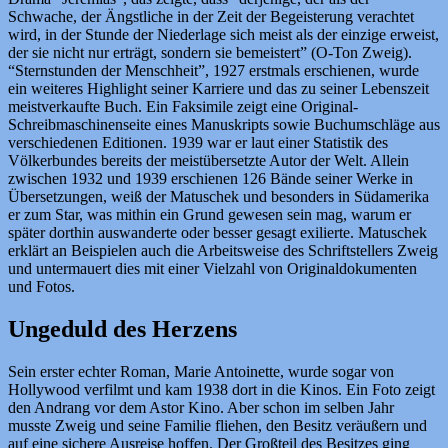
Schwache, der Ängstliche in der Zeit der Begeisterung verachtet
wird, in der Stunde der Niederlage sich meist als der einzige erweist,
der sie nicht nur erträgt, sondern sie bemeistert” (O-Ton Zweig).
“Sternstunden der Menschheit”, 1927 erstmals erschienen, wurde
ein weiteres Highlight seiner Karriere und das zu seiner Lebenszeit
meistverkaufte Buch. Ein Faksimile zeigt eine Original-
Schreibmaschinenseite eines Manuskripts sowie Buchumschläge aus
verschiedenen Editionen. 1939 war er laut einer Statistik des
Völkerbundes bereits der meistübersetzte Autor der Welt. Allein
zwischen 1932 und 1939 erschienen 126 Bände seiner Werke in
Übersetzungen, weiß der Matuschek und besonders in Südamerika
er zum Star, was mithin ein Grund gewesen sein mag, warum er
später dorthin auswanderte oder besser gesagt exilierte. Matuschek
erklärt an Beispielen auch die Arbeitsweise des Schriftstellers Zweig
und untermauert dies mit einer Vielzahl von Originaldokumenten
und Fotos.
Ungeduld des Herzens
Sein erster echter Roman, Marie Antoinette, wurde sogar von
Hollywood verfilmt und kam 1938 dort in die Kinos. Ein Foto zeigt
den Andrang vor dem Astor Kino. Aber schon im selben Jahr
musste Zweig und seine Familie fliehen, den Besitz veräußern und
auf eine sichere Ausreise hoffen. Der Großteil des Besitzes ging