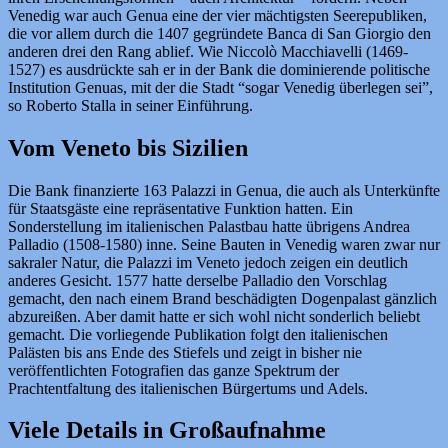
Venedig war auch Genua eine der vier mächtigsten Seerepubliken,
die vor allem durch die 1407 gegründete Banca di San Giorgio den
anderen drei den Rang ablief. Wie Niccolò Macchiavelli (1469-
1527) es ausdrückte sah er in der Bank die dominierende politische
Institution Genuas, mit der die Stadt “sogar Venedig überlegen sei”,
so Roberto Stalla in seiner Einführung.
Vom Veneto bis Sizilien
Die Bank finanzierte 163 Palazzi in Genua, die auch als Unterkünfte
für Staatsgäste eine repräsentative Funktion hatten. Ein
Sonderstellung im italienischen Palastbau hatte übrigens Andrea
Palladio (1508-1580) inne. Seine Bauten in Venedig waren zwar nur
sakraler Natur, die Palazzi im Veneto jedoch zeigen ein deutlich
anderes Gesicht. 1577 hatte derselbe Palladio den Vorschlag
gemacht, den nach einem Brand beschädigten Dogenpalast gänzlich
abzureißen. Aber damit hatte er sich wohl nicht sonderlich beliebt
gemacht. Die vorliegende Publikation folgt den italienischen
Palästen bis ans Ende des Stiefels und zeigt in bisher nie
veröffentlichten Fotografien das ganze Spektrum der
Prachtentfaltung des italienischen Bürgertums und Adels.
Viele Details in Großaufnahme