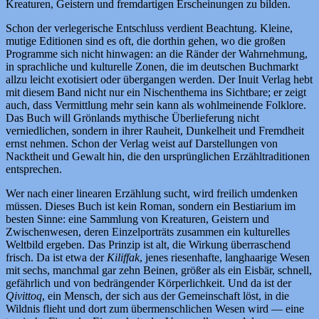
Kreaturen, Geistern und fremdartigen Erscheinungen zu bilden.
Schon der verlegerische Entschluss verdient Beachtung. Kleine,
mutige Editionen sind es oft, die dorthin gehen, wo die großen
Programme sich nicht hinwagen: an die Ränder der Wahrnehmung,
in sprachliche und kulturelle Zonen, die im deutschen Buchmarkt
allzu leicht exotisiert oder übergangen werden. Der Inuit Verlag hebt
mit diesem Band nicht nur ein Nischenthema ins Sichtbare; er zeigt
auch, dass Vermittlung mehr sein kann als wohlmeinende Folklore.
Das Buch will Grönlands mythische Überlieferung nicht
verniedlichen, sondern in ihrer Rauheit, Dunkelheit und Fremdheit
ernst nehmen. Schon der Verlag weist auf Darstellungen von
Nacktheit und Gewalt hin, die den ursprünglichen Erzähltraditionen
entsprechen.
Wer nach einer linearen Erzählung sucht, wird freilich umdenken
müssen. Dieses Buch ist kein Roman, sondern ein Bestiarium im
besten Sinne: eine Sammlung von Kreaturen, Geistern und
Zwischenwesen, deren Einzelporträts zusammen ein kulturelles
Weltbild ergeben. Das Prinzip ist alt, die Wirkung überraschend
frisch. Da ist etwa der
Kiliffak
, jenes riesenhafte, langhaarige Wesen
mit sechs, manchmal gar zehn Beinen, größer als ein Eisbär, schnell,
gefährlich und von bedrängender Körperlichkeit. Und da ist der
Qivittoq
, ein Mensch, der sich aus der Gemeinschaft löst, in die
Wildnis flieht und dort zum übermenschlichen Wesen wird — eine