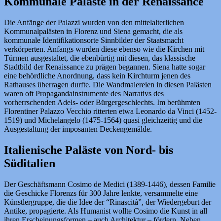
Kommunale Paläste in der Renaissance
Die Anfänge der Palazzi wurden von den mittelalterlichen
Kommunalpalästen in Florenz und Siena gemacht, die als
kommunale Identifikationsorte Sinnbilder der Staatsmacht
verkörperten. Anfangs wurden diese ebenso wie die Kirchen mit
Türmen ausgestaltet, die ebenbürtig mit diesen, das klassische
Stadtbild der Renaissance zu prägen begannen. Siena hatte sogar
eine behördliche Anordnung, dass kein Kirchturm jenen des
Rathauses überragen durfte. Die Wandmalereien in diesen Palästen
waren oft Propagandainstrumente des Narrativs des
vorherrschenden Adels- oder Bürgergeschlechts. Im berühmten
Florentiner Palazzo Vecchio ritterten etwa Leonardo da Vinci (1452-
1519) und Michelangelo (1475-1564) quasi gleichzeitig und die
Ausgestaltung der imposanten Deckengemälde.
Italienische Paläste von Nord- bis
Süditalien
Der Geschäftsmann Cosimo de Medici (1389-1446), dessen Familie
die Geschicke Florenzs für 300 Jahre lenkte, versammelte eine
Künstlergruppe, die die Idee der “Rinascità”, der Wiedergeburt der
Antike, propagierte. Als Humanist wollte Cosimo die Kunst in all
ihren Erscheinungsformen – auch Architektur – fördern. Neben