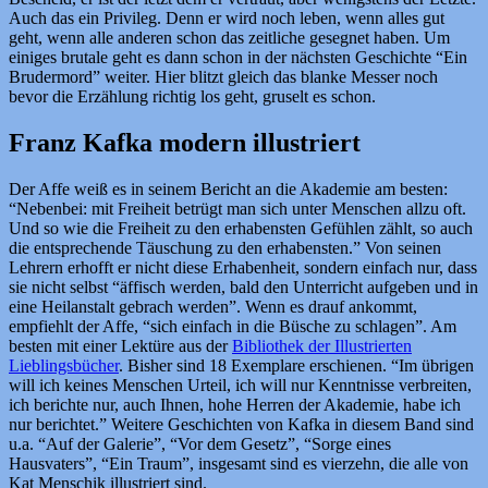
Auch das ein Privileg. Denn er wird noch leben, wenn alles gut
geht, wenn alle anderen schon das zeitliche gesegnet haben. Um
einiges brutale geht es dann schon in der nächsten Geschichte “Ein
Brudermord” weiter. Hier blitzt gleich das blanke Messer noch
bevor die Erzählung richtig los geht, gruselt es schon.
Franz Kafka modern illustriert
Der Affe weiß es in seinem Bericht an die Akademie am besten:
“Nebenbei: mit Freiheit betrügt man sich unter Menschen allzu oft.
Und so wie die Freiheit zu den erhabensten Gefühlen zählt, so auch
die entsprechende Täuschung zu den erhabensten.” Von seinen
Lehrern erhofft er nicht diese Erhabenheit, sondern einfach nur, dass
sie nicht selbst “äffisch werden, bald den Unterricht aufgeben und in
eine Heilanstalt gebrach werden”. Wenn es drauf ankommt,
empfiehlt der Affe, “sich einfach in die Büsche zu schlagen”. Am
besten mit einer Lektüre aus der
Bibliothek der Illustrierten
Lieblingsbücher
. Bisher sind 18 Exemplare erschienen. “Im übrigen
will ich keines Menschen Urteil, ich will nur Kenntnisse verbreiten,
ich berichte nur, auch Ihnen, hohe Herren der Akademie, habe ich
nur berichtet.” Weitere Geschichten von Kafka in diesem Band sind
u.a. “Auf der Galerie”, “Vor dem Gesetz”, “Sorge eines
Hausvaters”, “Ein Traum”, insgesamt sind es vierzehn, die alle von
Kat Menschik illustriert sind.