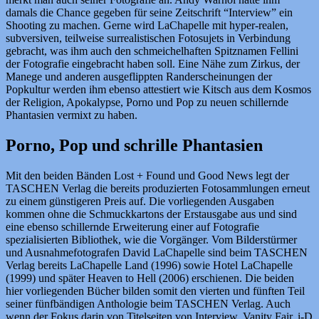
damals die Chance gegeben für seine Zeitschrift “Interview” ein
Shooting zu machen. Gerne wird LaChapelle mit hyper-realen,
subversiven, teilweise surrealistischen Fotosujets in Verbindung
gebracht, was ihm auch den schmeichelhaften Spitznamen Fellini
der Fotografie eingebracht haben soll. Eine Nähe zum Zirkus, der
Manege und anderen ausgeflippten Randerscheinungen der
Popkultur werden ihm ebenso attestiert wie Kitsch aus dem Kosmos
der Religion, Apokalypse, Porno und Pop zu neuen schillernde
Phantasien vermixt zu haben.
Porno, Pop und schrille Phantasien
Mit den beiden Bänden Lost + Found und Good News legt der
TASCHEN Verlag die bereits produzierten Fotosammlungen erneut
zu einem günstigeren Preis auf. Die vorliegenden Ausgaben
kommen ohne die Schmuckkartons der Erstausgabe aus und sind
eine ebenso schillernde Erweiterung einer auf Fotografie
spezialisierten Bibliothek, wie die Vorgänger. Vom Bilderstürmer
und Ausnahmefotografen David LaChapelle sind beim TASCHEN
Verlag bereits LaChapelle Land (1996) sowie Hotel LaChapelle
(1999) und später Heaven to Hell (2006) erschienen. Die beiden
hier vorliegenden Bücher bilden somit den vierten und fünften Teil
seiner fünfbändigen Anthologie beim TASCHEN Verlag. Auch
wenn der Fokus darin von Titelseiten von Interview, Vanity Fair, i-D