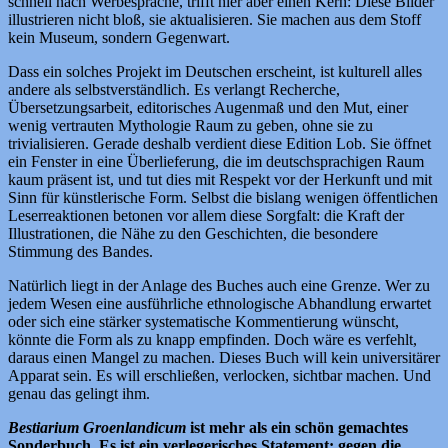
schnell nach Werbesprache, trifft hier aber einen Kern: Diese Bilder
illustrieren nicht bloß, sie aktualisieren. Sie machen aus dem Stoff
kein Museum, sondern Gegenwart.
Dass ein solches Projekt im Deutschen erscheint, ist kulturell alles
andere als selbstverständlich. Es verlangt Recherche,
Übersetzungsarbeit, editorisches Augenmaß und den Mut, einer
wenig vertrauten Mythologie Raum zu geben, ohne sie zu
trivialisieren. Gerade deshalb verdient diese Edition Lob. Sie öffnet
ein Fenster in eine Überlieferung, die im deutschsprachigen Raum
kaum präsent ist, und tut dies mit Respekt vor der Herkunft und mit
Sinn für künstlerische Form. Selbst die bislang wenigen öffentlichen
Leserreaktionen betonen vor allem diese Sorgfalt: die Kraft der
Illustrationen, die Nähe zu den Geschichten, die besondere
Stimmung des Bandes.
Natürlich liegt in der Anlage des Buches auch eine Grenze. Wer zu
jedem Wesen eine ausführliche ethnologische Abhandlung erwartet
oder sich eine stärker systematische Kommentierung wünscht,
könnte die Form als zu knapp empfinden. Doch wäre es verfehlt,
daraus einen Mangel zu machen. Dieses Buch will kein universitärer
Apparat sein. Es will erschließen, verlocken, sichtbar machen. Und
genau das gelingt ihm.
Bestiarium Groenlandicum
ist mehr als ein schön gemachtes
Sonderbuch. Es ist ein verlegerisches Statement: gegen die