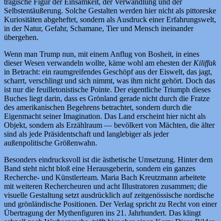
tragische Figur der Einsamkeit, der Verwandlung und der
Selbstentäußerung. Solche Gestalten werden hier nicht als pittoreske
Kuriositäten abgeheftet, sondern als Ausdruck einer Erfahrungswelt,
in der Natur, Gefahr, Schamane, Tier und Mensch ineinander
übergehen.
Wenn man Trump nun, mit einem Anflug von Bosheit, in eines
dieser Wesen verwandeln wollte, käme wohl am ehesten der
Kiliffak
in Betracht: ein raumgreifendes Geschöpf aus der Eiswelt, das jagt,
scharrt, verschlingt und sich nimmt, was ihm nicht gehört. Doch das
ist nur die feuilletonistische Pointe. Der eigentliche Triumph dieses
Buches liegt darin, dass es Grönland gerade nicht durch die Fratze
des amerikanischen Begehrens betrachtet, sondern durch die
Eigenmacht seiner Imagination. Das Land erscheint hier nicht als
Objekt, sondern als Erzählraum — bevölkert von Mächten, die älter
sind als jede Präsidentschaft und langlebiger als jeder
außenpolitische Größenwahn.
Besonders eindrucksvoll ist die ästhetische Umsetzung. Hinter dem
Band steht nicht bloß eine Herausgeberin, sondern ein ganzes
Recherche- und Künstlerteam. Maria Bach Kreutzmann arbeitete
mit weiteren Rechercheuren und acht Illustratoren zusammen; die
visuelle Gestaltung setzt ausdrücklich auf zeitgenössische nordische
und grönländische Positionen. Der Verlag spricht zu Recht von einer
Übertragung der Mythenfiguren ins 21. Jahrhundert. Das klingt