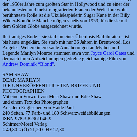
der 1950er Jahre zum größten Star in Hollywood und zu einer der
bekanntesten und meistfotografierten Frauen der Welt. Ihre wohl
berühmteste Rolle ist die Ukulelespielerin Sugar Kane in der Billy
Wilder-Komödie Manche mögen’s heiß von 1959, für die sie mit
dem Golden Globe ausgezeichnet wurde.
Ihr trauriges Ende – sie starb an einer Überdosis Barbituraten – ist
bis heute ungeklärt. Sie starb mit nur 36 Jahren in Brentwood, Los
Angeles. Weitere interessante Annäherungen an Mythos und
Legende Marilyn Monroe stammen etwa von
Joyce Carol Oates
und
der nach ihren Aufzeichnungen gedrehte gleichnamige Film von
Andrew Dominik “Blond”
.
SAM SHAW
DEAR MARILYN
DIE UNVERÖFFENTLICHTEN BRIEFE UND
PHOTOGRAPHIEN
Mit einem Vorwort von Meta Shaw und Edie Shaw
und einem Text des Photographen
Aus dem Englischen von Haide Paul
240 Seiten, 77 Farb- und 180 Schwarzweißabbildungen
ISBN 978-3-82961046-9
Schirmer/Mosel Verlag
€ 49,80 € (Ö) 51,20 CHF 57,30