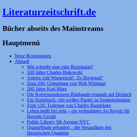
Literaturzeitschrift.de
Bücher abseits des Mainstreams
Hauptmenü
Zum
Neue Rezensionen
Inhalt
Aktuell
springen
Wie schreibt man eine Rezension?
100 Jahre Charles Bukowski
Asterix redt Wienerisch! „Es Brojeggd“
Zum 200. Geburtstag von Walt Whitman
200 Jahre Karl Marx
Die Korrespondenzen Rimbauds erstmals auf Deutsch
Ein Notizbuch: viel weißes Papier zu Semesterbeginn
Zum 150. Todestag von Charles Baudelaire
Leben heißt frei sein – ein wehmütiges Au Revoir für
Benoite Groult
Public Library 5th Avenue NYC
Quasselbude reloaded – die Neuauflage des
literarischen Quartetts