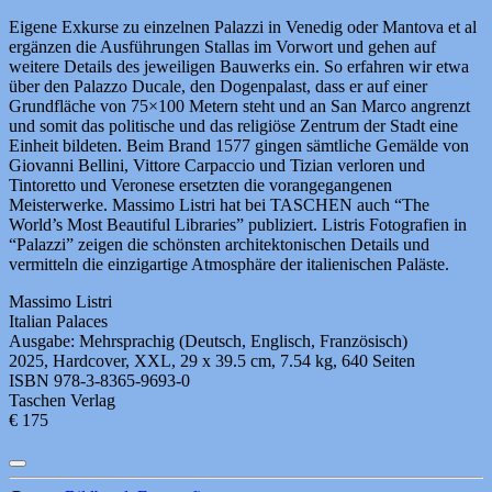
Eigene Exkurse zu einzelnen Palazzi in Venedig oder Mantova et al
ergänzen die Ausführungen Stallas im Vorwort und gehen auf
weitere Details des jeweiligen Bauwerks ein. So erfahren wir etwa
über den Palazzo Ducale, den Dogenpalast, dass er auf einer
Grundfläche von 75×100 Metern steht und an San Marco angrenzt
und somit das politische und das religiöse Zentrum der Stadt eine
Einheit bildeten. Beim Brand 1577 gingen sämtliche Gemälde von
Giovanni Bellini, Vittore Carpaccio und Tizian verloren und
Tintoretto und Veronese ersetzten die vorangegangenen
Meisterwerke. Massimo Listri hat bei TASCHEN auch “The
World’s Most Beautiful Libraries” publiziert. Listris Fotografien in
“Palazzi” zeigen die schönsten architektonischen Details und
vermitteln die einzigartige Atmosphäre der italienischen Paläste.
Massimo Listri
Italian Palaces
Ausgabe: Mehrsprachig (Deutsch, Englisch, Französisch)
2025, Hardcover, XXL, 29 x 39.5 cm, 7.54 kg, 640 Seiten
ISBN 978-3-8365-9693-0
Taschen Verlag
€ 175