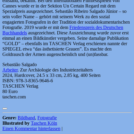
entstand, bekannt. Bei den Internationalen Filmfestspielen von
Cannes wurde er in der Sektion Un Certain Regard mit dem
Spezialpreis ausgezeichnet. Sebastião Ribeiro Salgado Júnior – so
sein voller Name – gehört mit seinem Werk zu den sozial
engagierten Fotografen in der Tradition der sozialdokumentarischen
Fotografie. 2019 wurde er mit dem
Friedenspreis des Deutschen
Buchhandels
ausgezeichnet. Diese Auszeichnung wurde zuvor erst
einmal an einen Bildkünstler vergeben. Seine damalige Publikation
“GOLD” – ebenfalls im TASCHEN Verlag erschienen nannte der
SPIEGEL etwa “das ästhetisierte Grauen”. Es machte den
Goldrausch der Armen augenscheinlich und (un)fassbar.
Sebastião Salgado
Arbeiter
. Zur Archäologie des Industriezeitalters
2024, Hardcover, 24.5 x 33 cm, 2.85 kg, 400 Seiten
ISBN: 978-3-8365-9646-6
TASCHEN Verlag
80 Euro
taschen.com
Genre:
Bildband
,
Fotografie
Illustrated by
Taschen Köln
Einen Kommentar hinterlassen
|