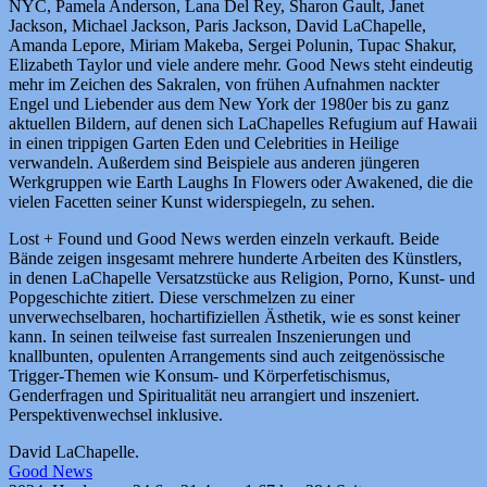
NYC, Pamela Anderson, Lana Del Rey, Sharon Gault, Janet
Jackson, Michael Jackson, Paris Jackson, David LaChapelle,
Amanda Lepore, Miriam Makeba, Sergei Polunin, Tupac Shakur,
Elizabeth Taylor und viele andere mehr. Good News steht eindeutig
mehr im Zeichen des Sakralen, von frühen Aufnahmen nackter
Engel und Liebender aus dem New York der 1980er bis zu ganz
aktuellen Bildern, auf denen sich LaChapelles Refugium auf Hawaii
in einen trippigen Garten Eden und Celebrities in Heilige
verwandeln. Außerdem sind Beispiele aus anderen jüngeren
Werkgruppen wie Earth Laughs In Flowers oder Awakened, die die
vielen Facetten seiner Kunst widerspiegeln, zu sehen.
Lost + Found und Good News werden einzeln verkauft. Beide
Bände zeigen insgesamt mehrere hunderte Arbeiten des Künstlers,
in denen LaChapelle Versatzstücke aus Religion, Porno, Kunst- und
Popgeschichte zitiert. Diese verschmelzen zu einer
unverwechselbaren, hochartifiziellen Ästhetik, wie es sonst keiner
kann. In seinen teilweise fast surrealen Inszenierungen und
knallbunten, opulenten Arrangements sind auch zeitgenössische
Trigger-Themen wie Konsum- und Körperfetischismus,
Genderfragen und Spiritualität neu arrangiert und inszeniert.
Perspektivenwechsel inklusive.
David LaChapelle.
Good News