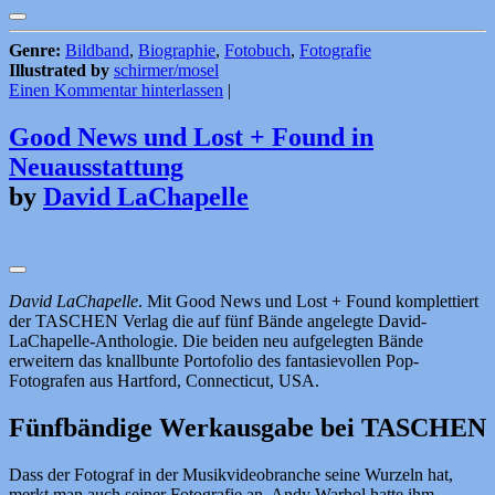
Genre:
Bildband
,
Biographie
,
Fotobuch
,
Fotografie
Illustrated by
schirmer/mosel
Einen Kommentar hinterlassen
|
Good News und Lost + Found in
Neuausstattung
by
David LaChapelle
David LaChapelle
. Mit Good News und Lost + Found komplettiert
der TASCHEN Verlag die auf fünf Bände angelegte David-
LaChapelle-Anthologie. Die beiden neu aufgelegten Bände
erweitern das knallbunte Portofolio des fantasievollen Pop-
Fotografen aus Hartford, Connecticut, USA.
Fünfbändige Werkausgabe bei TASCHEN
Dass der Fotograf in der Musikvideobranche seine Wurzeln hat,
merkt man auch seiner Fotografie an. Andy Warhol hatte ihm