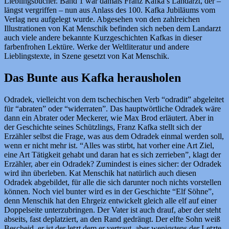
Lieblingsbücher. Band 1 war damals Franz Kafka’s Landarzt, der –
längst vergriffen – nun aus Anlass des 100. Kafka Jubiläums vom
Verlag neu aufgelegt wurde. Abgesehen von den zahlreichen
Illustrationen von Kat Menschik befinden sich neben dem Landarzt
auch viele andere bekannte Kurzgeschichten Kafkas in dieser
farbenfrohen Lektüre. Werke der Weltliteratur und andere
Lieblingstexte, in Szene gesetzt von Kat Menschik.
Das Bunte aus Kafka herausholen
Odradek, vielleicht von dem tschechischen Verb “odradit”
abgeleitet
für “abraten” oder “widerraten”. Das hauptwörtliche Odradek wäre
dann ein Abrater oder Meckerer, wie Max Brod erläutert. Aber in
der Geschichte seines Schützlings, Franz Kafka stellt sich der
Erzähler selbst die Frage, was aus dem Odradek einmal werden soll,
wenn er nicht mehr ist. “Alles was stirbt, hat vorher eine Art Ziel,
eine Art Tätigkeit gehabt und daran hat es sich zerrieben”, klagt der
Erzähler, aber ein Odradek? Zumindest is eines sicher: der Odradek
wird ihn überleben. Kat Menschik hat natürlich auch diesen
Odradek abgebildet, für alle die sich darunter noch nichts vorstellen
können. Noch viel bunter wird es in der Geschichte “Elf Söhne”,
denn Menschik hat den Ehrgeiz entwickelt gleich alle elf auf einer
Doppelseite unterzubringen. Der Vater ist auch drauf, aber der steht
abseits, fast deplatziert, an den Rand gedrängt. Der elfte Sohn weiß
Bescheid, er ist der letzt dem er vertraut, aber wenigstens der Letzte.