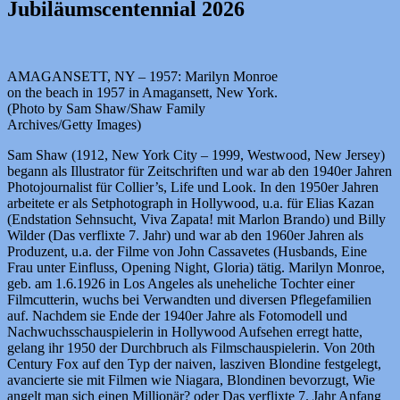
Jubiläumscentennial 2026
AMAGANSETT, NY – 1957: Marilyn Monroe
on the beach in 1957 in Amagansett, New York.
(Photo by Sam Shaw/Shaw Family
Archives/Getty Images)
Sam Shaw (1912, New York City – 1999, Westwood, New Jersey)
begann als Illustrator für Zeitschriften und war ab den 1940er Jahren
Photojournalist für Collier’s, Life und Look. In den 1950er Jahren
arbeitete er als Setphotograph in Hollywood, u.a. für Elias Kazan
(Endstation Sehnsucht, Viva Zapata! mit Marlon Brando) und Billy
Wilder (Das verflixte 7. Jahr) und war ab den 1960er Jahren als
Produzent, u.a. der Filme von John Cassavetes (Husbands, Eine
Frau unter Einfluss, Opening Night, Gloria) tätig. Marilyn Monroe,
geb. am 1.6.1926 in Los Angeles als uneheliche Tochter einer
Filmcutterin, wuchs bei Verwandten und diversen Pflegefamilien
auf. Nachdem sie Ende der 1940er Jahre als Fotomodell und
Nachwuchsschauspielerin in Hollywood Aufsehen erregt hatte,
gelang ihr 1950 der Durchbruch als Filmschauspielerin. Von 20th
Century Fox auf den Typ der naiven, lasziven Blondine festgelegt,
avancierte sie mit Filmen wie Niagara, Blondinen bevorzugt, Wie
angelt man sich einen Millionär? oder Das verflixte 7. Jahr Anfang