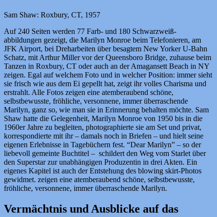
Sam Shaw: Roxbury, CT, 1957
Auf 240 Seiten werden 77 Farb- und 180 Schwarzweiß-
abbildungen gezeigt, die Marilyn Monroe beim Telefonieren, am
JFK Airport, bei Dreharbeiten über besagtem New Yorker U-Bahn
Schatz, mit Arthur Miller vor der Queensboro Bridge, zuhause beim
Tanzen in Roxbury, CT oder auch an der Amagansett Beach in NY
zeigen. Egal auf welchem Foto und in welcher Position: immer sieht
sie frisch wie aus dem Ei gepellt hat, zeigt ihr volles Charisma und
erstrahlt. Alle Fotos zeigen eine atemberaubend schöne,
selbstbewusste, fröhliche, versonnene, immer überraschende
Marilyn, ganz so, wie man sie in Erinnerung behalten möchte. Sam
Shaw hatte die Gelegenheit, Marilyn Monroe von 1950 bis in die
1960er Jahre zu begleiten, photographierte sie am Set und privat,
korrespondierte mit ihr – damals noch in Briefen – und hielt seine
eigenen Erlebnisse in Tagebüchern fest. “Dear Marilyn” – so der
liebevoll gemeinte Buchtitel – schildert den Weg vom Starlet über
den Superstar zur unabhängigen Produzentin in drei Akten. Ein
eigenes Kapitel ist auch der Entstehung des blowing skirt-Photos
gewidmet. zeigen eine atemberaubend schöne, selbstbewusste,
fröhliche, versonnene, immer überraschende Marilyn.
Vermächtnis und Ausblicke auf das