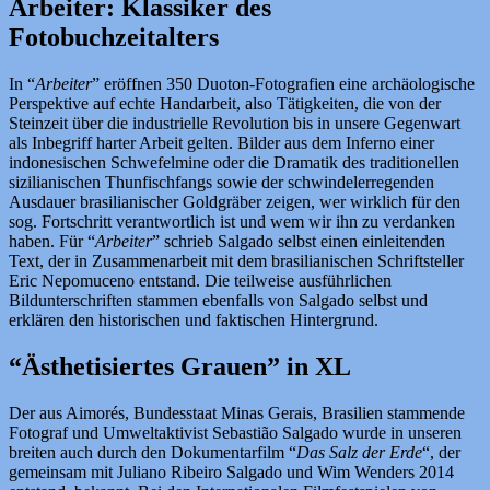
Arbeiter: Klassiker des
Fotobuchzeitalters
In “
Arbeiter
” eröffnen 350 Duoton-Fotografien eine archäologische
Perspektive auf echte Handarbeit, also Tätigkeiten, die von der
Steinzeit über die industrielle Revolution bis in unsere Gegenwart
als Inbegriff harter Arbeit gelten. Bilder aus dem Inferno einer
indonesischen Schwefelmine oder die Dramatik des traditionellen
sizilianischen Thunfischfangs sowie der schwindelerregenden
Ausdauer brasilianischer Goldgräber zeigen, wer wirklich für den
sog. Fortschritt verantwortlich ist und wem wir ihn zu verdanken
haben. Für “
Arbeiter
” schrieb Salgado selbst einen einleitenden
Text, der in Zusammenarbeit mit dem brasilianischen Schriftsteller
Eric Nepomuceno entstand. Die teilweise ausführlichen
Bildunterschriften stammen ebenfalls von Salgado selbst und
erklären den historischen und faktischen Hintergrund.
“Ästhetisiertes Grauen” in XL
Der aus Aimorés, Bundesstaat Minas Gerais, Brasilien stammende
Fotograf und Umweltaktivist Sebastião Salgado wurde in unseren
breiten auch durch den Dokumentarfilm “
Das Salz der Erde
“, der
gemeinsam mit Juliano Ribeiro Salgado und Wim Wenders 2014