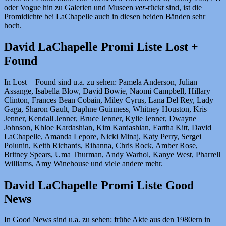
oder Vogue hin zu Galerien und Museen
ver
-rückt sind, ist die
Promidichte bei LaChapelle auch in diesen beiden Bänden sehr
hoch.
David LaChapelle Promi Liste Lost +
Found
In Lost + Found sind u.a. zu sehen: Pamela Anderson, Julian
Assange, Isabella Blow, David Bowie, Naomi Campbell, Hillary
Clinton, Frances Bean Cobain, Miley Cyrus, Lana Del Rey, Lady
Gaga, Sharon Gault, Daphne Guinness, Whitney Houston, Kris
Jenner, Kendall Jenner, Bruce Jenner, Kylie Jenner, Dwayne
Johnson, Khloe Kardashian, Kim Kardashian, Eartha Kitt, David
LaChapelle, Amanda Lepore, Nicki Minaj, Katy Perry, Sergei
Polunin, Keith Richards, Rihanna, Chris Rock, Amber Rose,
Britney Spears, Uma Thurman, Andy Warhol, Kanye West, Pharrell
Williams, Amy Winehouse und viele andere mehr.
David LaChapelle Promi Liste Good
News
In Good News sind u.a. zu sehen: frühe Akte aus den 1980ern in