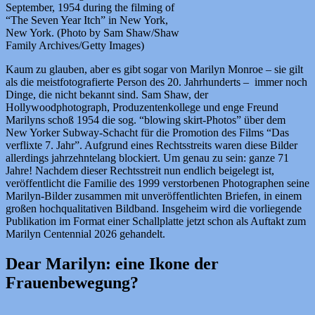
September, 1954 during the filming of
“The Seven Year Itch” in New York,
New York. (Photo by Sam Shaw/Shaw
Family Archives/Getty Images)
Kaum zu glauben, aber es gibt sogar von Marilyn Monroe – sie gilt
als die meistfotografierte Person des 20. Jahrhunderts – immer noch
Dinge, die nicht bekannt sind. Sam Shaw, der
Hollywoodphotograph, Produzentenkollege und enge Freund
Marilyns schoß 1954 die sog. “blowing skirt-Photos” über dem
New Yorker Subway-Schacht für die Promotion des Films “Das
verflixte 7. Jahr”. Aufgrund eines Rechtsstreits waren diese Bilder
allerdings jahrzehntelang blockiert. Um genau zu sein: ganze 71
Jahre! Nachdem dieser Rechtsstreit nun endlich beigelegt ist,
veröffentlicht die Familie des 1999 verstorbenen Photographen seine
Marilyn-Bilder zusammen mit unveröffentlichten Briefen, in einem
großen hochqualitativen Bildband. Insgeheim wird die vorliegende
Publikation im Format einer Schallplatte jetzt schon als Auftakt zum
Marilyn Centennial 2026 gehandelt.
Dear Marilyn: eine Ikone der
Frauenbewegung?