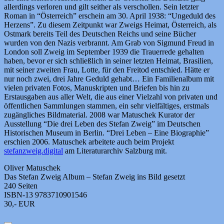
allerdings verloren und gilt seither als verschollen. Sein letzter
Roman in “Österreich” erschein am 30. April 1938: “Ungeduld des
Herzens”. Zu diesem Zeitpunkt war Zweigs Heimat, Österreich, als
Ostmark bereits Teil des Deutschen Reichs und seine Bücher
wurden von den Nazis verbrannt. Am Grab von Sigmund Freud in
London soll Zweig im September 1939 die Trauerrede gehalten
haben, bevor er sich schließlich in seiner letzten Heimat, Brasilien,
mit seiner zweiten Frau, Lotte, für den Freitod entschied. Hätte er
nur noch zwei, drei Jahre Geduld gehabt… Ein Familienalbum mit
vielen privaten Fotos, Manuskripten und Briefen bis hin zu
Erstausgaben aus aller Welt, die aus einer Vielzahl von privaten und
öffentlichen Sammlungen stammen, ein sehr vielfältiges, erstmals
zugängliches Bildmaterial. 2008 war Matuschek Kurator der
Ausstellung “Die drei Leben des Stefan Zweig” im Deutschen
Historischen Museum in Berlin. “Drei Leben – Eine Biographie”
erschien 2006. Matuschek arbeitete auch beim Projekt
stefanzweig.digital
am Literaturarchiv Salzburg mit.
Oliver Matuschek
Das Stefan Zweig Album – Stefan Zweig ins Bild gesetzt
240 Seiten
ISBN-13 9783710901546
30,- EUR