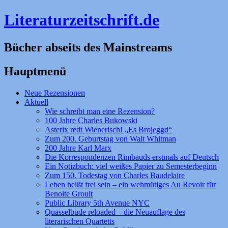
Literaturzeitschrift.de
Bücher abseits des Mainstreams
Hauptmenü
Zum
Neue Rezensionen
Inhalt
Aktuell
springen
Wie schreibt man eine Rezension?
100 Jahre Charles Bukowski
Asterix redt Wienerisch! „Es Brojeggd“
Zum 200. Geburtstag von Walt Whitman
200 Jahre Karl Marx
Die Korrespondenzen Rimbauds erstmals auf Deutsch
Ein Notizbuch: viel weißes Papier zu Semesterbeginn
Zum 150. Todestag von Charles Baudelaire
Leben heißt frei sein – ein wehmütiges Au Revoir für
Benoite Groult
Public Library 5th Avenue NYC
Quasselbude reloaded – die Neuauflage des
literarischen Quartetts