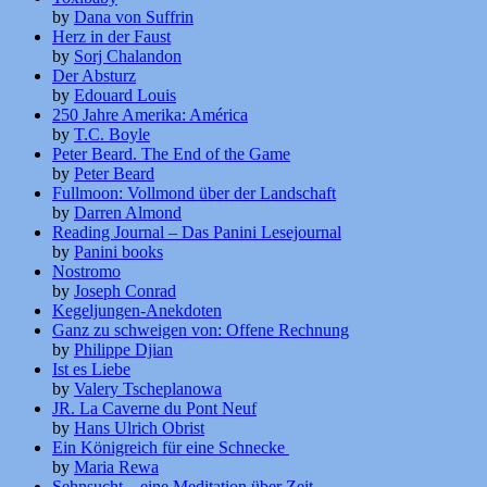
by
Dana von Suffrin
Herz in der Faust
by
Sorj Chalandon
Der Absturz
by
Edouard Louis
250 Jahre Amerika: América
by
T.C. Boyle
Peter Beard. The End of the Game
by
Peter Beard
Fullmoon: Vollmond über der Landschaft
by
Darren Almond
Reading Journal – Das Panini Lesejournal
by
Panini books
Nostromo
by
Joseph Conrad
Kegeljungen-Anekdoten
Ganz zu schweigen von: Offene Rechnung
by
Philippe Djian
Ist es Liebe
by
Valery Tscheplanowa
JR. La Caverne du Pont Neuf
by
Hans Ulrich Obrist
Ein Königreich für eine Schnecke
by
Maria Rewa
Sehnsucht – eine Meditation über Zeit