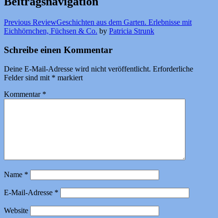
Beitragsnavigation
Previous Review
Geschichten aus dem Garten. Erlebnisse mit
Eichhörnchen, Füchsen & Co.
by
Patricia Strunk
Schreibe einen Kommentar
Deine E-Mail-Adresse wird nicht veröffentlicht.
Erforderliche
Felder sind mit
*
markiert
Kommentar
*
Name
*
E-Mail-Adresse
*
Website