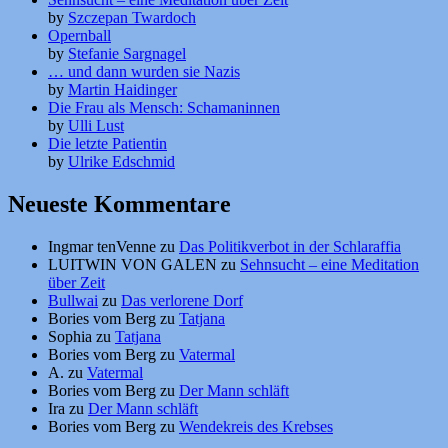
by
Szczepan Twardoch
Opernball
by
Stefanie Sargnagel
… und dann wurden sie Nazis
by
Martin Haidinger
Die Frau als Mensch: Schamaninnen
by
Ulli Lust
Die letzte Patientin
by
Ulrike Edschmid
Neueste Kommentare
Ingmar tenVenne
zu
Das Politikverbot in der Schlaraffia
LUITWIN VON GALEN
zu
Sehnsucht – eine Meditation
über Zeit
Bullwai
zu
Das verlorene Dorf
Bories vom Berg
zu
Tatjana
Sophia
zu
Tatjana
Bories vom Berg
zu
Vatermal
A.
zu
Vatermal
Bories vom Berg
zu
Der Mann schläft
Ira
zu
Der Mann schläft
Bories vom Berg
zu
Wendekreis des Krebses