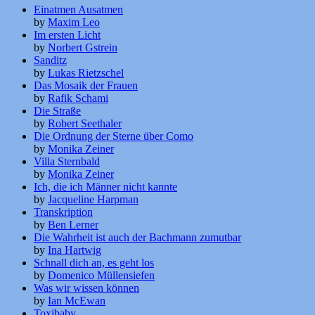
Einatmen Ausatmen
by
Maxim Leo
Im ersten Licht
by
Norbert Gstrein
Sanditz
by
Lukas Rietzschel
Das Mosaik der Frauen
by
Rafik Schami
Die Straße
by
Robert Seethaler
Die Ordnung der Sterne über Como
by
Monika Zeiner
Villa Sternbald
by
Monika Zeiner
Ich, die ich Männer nicht kannte
by
Jacqueline Harpman
Transkription
by
Ben Lerner
Die Wahrheit ist auch der Bachmann zumutbar
by
Ina Hartwig
Schnall dich an, es geht los
by
Domenico Müllensiefen
Was wir wissen können
by
Ian McEwan
Toxibaby