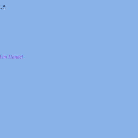
n.
*
ll im Handel