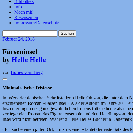
Bibliothek
Info
Mach mit!
Rezensenten
Impressum/Datenschutz
Suchen
nach:
Februar
24, 2018
Färseninsel
by
Helle Helle
von
Bories vom Berg
Minimalistische Tristesse
Im Werk der dänischen Schriftstellerin Helle Ohlson, die unter dem N
erschienenen Roman «Färseninsel». Als der Autorin im Jahre 2011 ei
Inszenierungen des ganz gewöhnlichen Lebens tritt sie heute als eine 
vorliegenden Roman das Figurenensemble und den Handlungsort, der vo
Insel wird nicht betreten. Während Helle Helles Bücher in Dänemark Be
«Ich suche einen guten Ort, um zu weinen» lautet der erste Satz des 