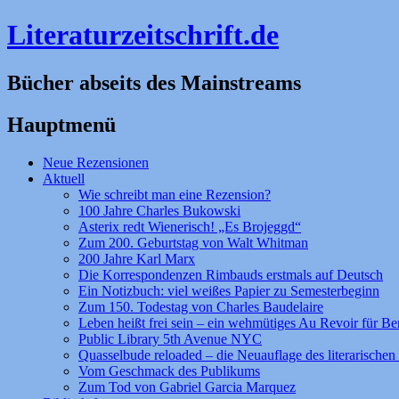
Literaturzeitschrift.de
Bücher abseits des Mainstreams
Hauptmenü
Zum
Neue Rezensionen
Inhalt
Aktuell
springen
Wie schreibt man eine Rezension?
100 Jahre Charles Bukowski
Asterix redt Wienerisch! „Es Brojeggd“
Zum 200. Geburtstag von Walt Whitman
200 Jahre Karl Marx
Die Korrespondenzen Rimbauds erstmals auf Deutsch
Ein Notizbuch: viel weißes Papier zu Semesterbeginn
Zum 150. Todestag von Charles Baudelaire
Leben heißt frei sein – ein wehmütiges Au Revoir für Be
Public Library 5th Avenue NYC
Quasselbude reloaded – die Neuauflage des literarischen 
Vom Geschmack des Publikums
Zum Tod von Gabriel Garcia Marquez