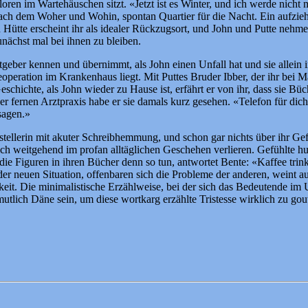
ren im Wartehäuschen sitzt. «Jetzt ist es Winter, und ich werde nicht 
 nach dem Woher und Wohin, spontan Quartier für die Nacht. Ein aufzie
 Hütte erscheint ihr als idealer Rückzugsort, und John und Putte nehm
unächst mal bei ihnen zu bleiben.
ber kennen und übernimmt, als John einen Unfall hat und sie allein im
operation im Krankenhaus liegt. Mit Puttes Bruder Ibber, der ihr bei M
chte, als John wieder zu Hause ist, erfährt er von ihr, dass sie Bücher
er fernen Arztpraxis habe er sie damals kurz gesehen. «Telefon für dic
sagen.»
tstellerin mit akuter Schreibhemmung, und schon gar nichts über ihr Gef
 sich weitgehend im profan alltäglichen Geschehen verlieren. Gefühlte
 die Figuren in ihren Bücher denn so tun, antwortet Bente: «Kaffee tri
er neuen Situation, offenbaren sich die Probleme der anderen, weint auf 
mkeit. Die minimalistische Erzählweise, bei der sich das Bedeutende im
lich Däne sein, um diese wortkarg erzählte Tristesse wirklich zu gout