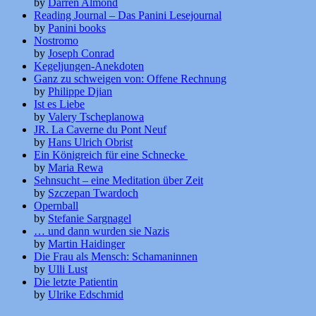
by
Darren Almond
Reading Journal – Das Panini Lesejournal
by
Panini books
Nostromo
by
Joseph Conrad
Kegeljungen-Anekdoten
Ganz zu schweigen von: Offene Rechnung
by
Philippe Djian
Ist es Liebe
by
Valery Tscheplanowa
JR. La Caverne du Pont Neuf
by
Hans Ulrich Obrist
Ein Königreich für eine Schnecke
by
Maria Rewa
Sehnsucht – eine Meditation über Zeit
by
Szczepan Twardoch
Opernball
by
Stefanie Sargnagel
… und dann wurden sie Nazis
by
Martin Haidinger
Die Frau als Mensch: Schamaninnen
by
Ulli Lust
Die letzte Patientin
by
Ulrike Edschmid