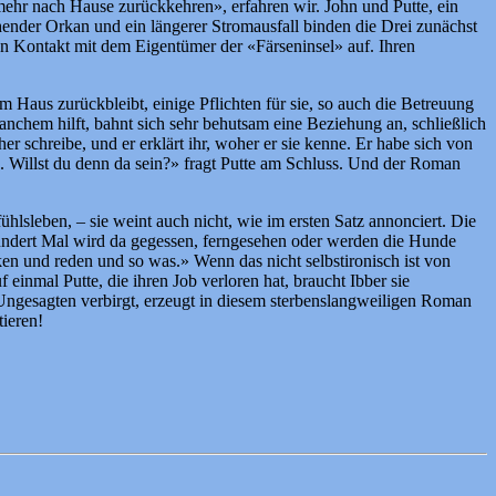
mehr nach Hause zurückkehren», erfahren wir. John und Putte, ein
hender Orkan und ein längerer Stromausfall binden die Drei zunächst
en Kontakt mit dem Eigentümer der «Färseninsel» auf. Ihren
 Haus zurückbleibt, einige Pflichten für sie, so auch die Betreuung
anchem hilft, bahnt sich sehr behutsam eine Beziehung an, schließlich
 schreibe, und er erklärt ihr, woher er sie kenne. Er habe sich von
h. Willst du denn da sein?» fragt Putte am Schluss. Und der Roman
ühlsleben, – sie weint auch nicht, wie im ersten Satz annonciert. Die
 hundert Mal wird da gegessen, ferngesehen oder werden die Hunde
nken und reden und so was.» Wenn das nicht selbstironisch ist von
einmal Putte, die ihren Job verloren hat, braucht Ibber sie
 Ungesagten verbirgt, erzeugt in diesem sterbenslangweiligen Roman
ieren!