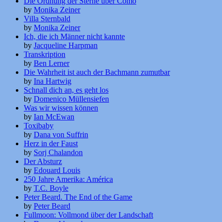
Die Ordnung der Sterne über Como
by
Monika Zeiner
Villa Sternbald
by
Monika Zeiner
Ich, die ich Männer nicht kannte
by
Jacqueline Harpman
Transkription
by
Ben Lerner
Die Wahrheit ist auch der Bachmann zumutbar
by
Ina Hartwig
Schnall dich an, es geht los
by
Domenico Müllensiefen
Was wir wissen können
by
Ian McEwan
Toxibaby
by
Dana von Suffrin
Herz in der Faust
by
Sorj Chalandon
Der Absturz
by
Edouard Louis
250 Jahre Amerika: América
by
T.C. Boyle
Peter Beard. The End of the Game
by
Peter Beard
Fullmoon: Vollmond über der Landschaft