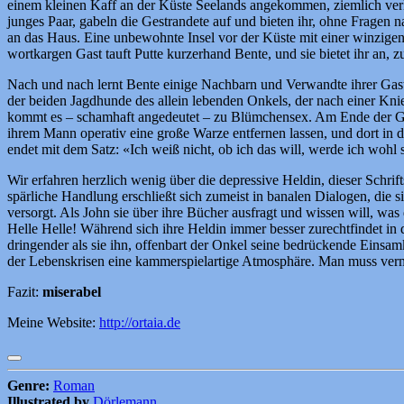
einem kleinen Kaff an der Küste Seelands angekommen, ziemlich verlo
junges Paar, gabeln die Gestrandete auf und bieten ihr, ohne Fragen
an das Haus. Eine unbewohnte Insel vor der Küste mit einer winzigen
wortkargen Gast tauft Putte kurzerhand Bente, und sie bietet ihr an, z
Nach und nach lernt Bente einige Nachbarn und Verwandte ihrer Gastge
der beiden Jagdhunde des allein lebenden Onkels, der nach einer Knie
kommt es – schamhaft angedeutet – zu Blümchensex. Am Ende der Geschi
ihrem Mann operativ eine große Warze entfernen lassen, und dort in d
endet mit dem Satz: «Ich weiß nicht, ob ich das will, werde ich wohl 
Wir erfahren herzlich wenig über die depressive Heldin, dieser Schrif
spärliche Handlung erschließt sich zumeist in banalen Dialogen, die
versorgt. Als John sie über ihre Bücher ausfragt und wissen will, was
Helle Helle! Während sich ihre Heldin immer besser zurechtfindet in d
dringender als sie ihn, offenbart der Onkel seine bedrückende Einsa
der Lebenskrisen eine kammerspielartige Atmosphäre. Man muss vermut
Fazit:
miserabel
Meine Website:
http://ortaia.de
Genre:
Roman
Illustrated by
Dörlemann