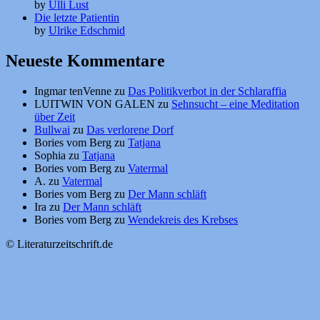
by
Ulli Lust
Die letzte Patientin
by
Ulrike Edschmid
Neueste Kommentare
Ingmar tenVenne
zu
Das Politikverbot in der Schlaraffia
LUITWIN VON GALEN
zu
Sehnsucht – eine Meditation
über Zeit
Bullwai
zu
Das verlorene Dorf
Bories vom Berg
zu
Tatjana
Sophia
zu
Tatjana
Bories vom Berg
zu
Vatermal
A.
zu
Vatermal
Bories vom Berg
zu
Der Mann schläft
Ira
zu
Der Mann schläft
Bories vom Berg
zu
Wendekreis des Krebses
© Literaturzeitschrift.de