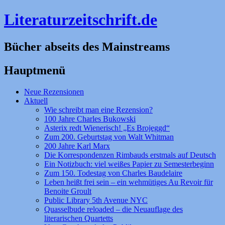
Literaturzeitschrift.de
Bücher abseits des Mainstreams
Hauptmenü
Zum
Neue Rezensionen
Inhalt
Aktuell
springen
Wie schreibt man eine Rezension?
100 Jahre Charles Bukowski
Asterix redt Wienerisch! „Es Brojeggd“
Zum 200. Geburtstag von Walt Whitman
200 Jahre Karl Marx
Die Korrespondenzen Rimbauds erstmals auf Deutsch
Ein Notizbuch: viel weißes Papier zu Semesterbeginn
Zum 150. Todestag von Charles Baudelaire
Leben heißt frei sein – ein wehmütiges Au Revoir für
Benoite Groult
Public Library 5th Avenue NYC
Quasselbude reloaded – die Neuauflage des
literarischen Quartetts