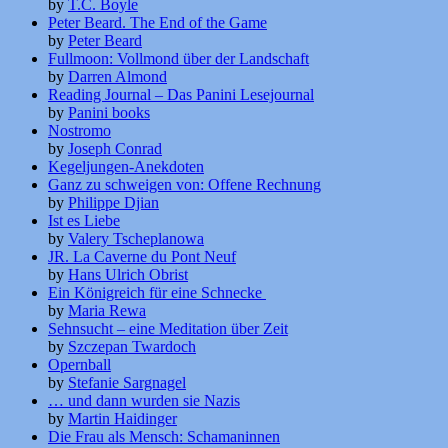
by
T.C. Boyle
Peter Beard. The End of the Game
by
Peter Beard
Fullmoon: Vollmond über der Landschaft
by
Darren Almond
Reading Journal – Das Panini Lesejournal
by
Panini books
Nostromo
by
Joseph Conrad
Kegeljungen-Anekdoten
Ganz zu schweigen von: Offene Rechnung
by
Philippe Djian
Ist es Liebe
by
Valery Tscheplanowa
JR. La Caverne du Pont Neuf
by
Hans Ulrich Obrist
Ein Königreich für eine Schnecke
by
Maria Rewa
Sehnsucht – eine Meditation über Zeit
by
Szczepan Twardoch
Opernball
by
Stefanie Sargnagel
… und dann wurden sie Nazis
by
Martin Haidinger
Die Frau als Mensch: Schamaninnen