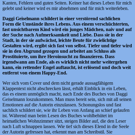
Kanten, Fehlern und guten Seiten. Keiner hat dieses Leben für mich
gelebt und keiner wird es mir abnehmen und für mich weiterleben.
Daggi Geiselmann schildert in einer verstörend sachlichen
Form die Umstände ihres Lebens. Aus einem verschüchterten,
fast unsichtbarem Kind wird ein junges Mädchen, naiv und auf
der Suche nach Aufmerksamkeit und Liebe. Dass sie in der
Stadt, in der sie aufwächst, leichte Beute für zwielichtige
Gestalten wird, ergibt sich fast von selbst. Tiefer und tiefer wird
sie in den Abgrund gezogen und arbeitet am Schluss als
Prostituierte, um ihre Heroinsucht zu finanzieren. Dass
irgendwann am Ende, als es wirklich nicht mehr weitergehen
kann, ein rettender Engel auftaucht, ist erlösend und doch weit
entfernt von einem Happy-End.
Wer sich vom Cover und dem nicht gerade aussagfähigem
Klappentext nicht abschrecken lässt, erhält Einblick in ein Leben,
das es einem unmöglich macht, nach Ende des Buches von Daggi
Geiselmann loszukommen. Man muss bereit sein, sich mit all seinen
Emotionen auf die Autorin einzulassen. Schonungslos und fast
sachlich schildert sie, wie ihr Leben von Anfang an schief gelaufen
ist. Während man beim Lesen des Buches wohlbehütet im
heimatlichen Wohnzimmer sitzt, steigen Bilder auf, die den Leser
nach Luft schnappen lassen. Wie tief sich dieses Elend in die Seele
der Autorin gefressen hat, erkennt man am Schreibstil. Sie