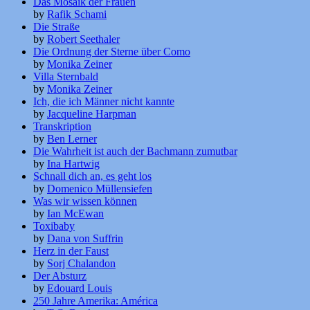
Das Mosaik der Frauen
by
Rafik Schami
Die Straße
by
Robert Seethaler
Die Ordnung der Sterne über Como
by
Monika Zeiner
Villa Sternbald
by
Monika Zeiner
Ich, die ich Männer nicht kannte
by
Jacqueline Harpman
Transkription
by
Ben Lerner
Die Wahrheit ist auch der Bachmann zumutbar
by
Ina Hartwig
Schnall dich an, es geht los
by
Domenico Müllensiefen
Was wir wissen können
by
Ian McEwan
Toxibaby
by
Dana von Suffrin
Herz in der Faust
by
Sorj Chalandon
Der Absturz
by
Edouard Louis
250 Jahre Amerika: América