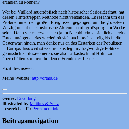
erzählen zu können?
Wer bei Vuillard sauertöpfisch nach historischer Seriosität fragt, hat
dessen Hintertreppen-Methode nicht verstanden. Es sei ihm um das
Profane hinter den großen Ereignissen gegangen, um die grotesken
Witzfiguren, die als historische Akteure so oft großspurig am Werke
seien. Denn vieles erweist sich ja im Nachhinein tatsächlich als reine
Farce, und genau das wiederholt sich auch noch ständig bis in die
Gegenwart hinein, man denke nur an das Erstarken der Populisten
in Europa. Insoweit ist es durchaus legitim, fragwürdige Politiker
genüsslich zu desavouieren, sie also sarkastisch mit Hohn zu
überschütten zur unverhohlenen Freude des Lesers.
Fazit:
lesenswert
Meine Website:
http://ortaia.de
Genre:
Erzählung
Illustrated by
Matthes & Seitz
Lesezeichen für
Permanentlink
.
Beitragsnavigation