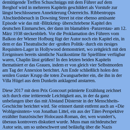
demütigende Treffen Schuschniggs mit dem Führer auf dem
Berghof wird in mehreren Kapiteln geschildert als Vorstufe zur
längst beschlossenen Annektierung Österreichs. Ribbentropps
Abschiedsbesuch in Downing Street ist eine ebenso amüsante
Episode wie das mit ‹Blitzkrieg› überschriebene Kapitel des
deutschen Einmarsches, der dann im blamablen ‹Panzerstau› am 12.
März 1938 steckenblieb. Vor die Proklamation des Führers vom
Balkon der Wiener Hofburg fügt der Autor noch ein Kapitel ein, in
dem er das Theatralische der ‹großen Politik› durch ein riesiges
Requisiten-Lager in Hollywood demonstriert, wo zeitgleich mit den
Ereignissen bereits sämtliche Nazikostüme für Spielfilme verfügbar
waren, Chaplin lässt grüßen! In den letzten beiden Kapiteln
thematisiert er das Grauen, indem er von gleich vier Selbstmorden
am Tag der Annexion berichtet. Am Ende schließlich holen den
senilen Gustav Krupp die toten Zwangsarbeiter ein, die ihn in der
Villa Hügel aus dem Dunkeln anklagend anstarren.
Diese 2017 mit dem Prix Goncourt prämierte Erzählung zeichnet
sich durch eine irritierende Leichtigkeit aus, in der da ganz
unbefangen über das mit Abstand Düsterste in der Menschheits-
Geschichte berichtet wird. Sie erinnert damit entfernt auch an «Die
Wohlgesinnten» von Jonathan Littel, ein aus der Täter-Perspektive
erzählter französischer Holocaust-Roman, der, wen wundert’s,
überaus kontrovers diskutiert wurde. Muss man nichtdeutscher
Autor sein, um so unbeschwert und beiläufig über die Nazis