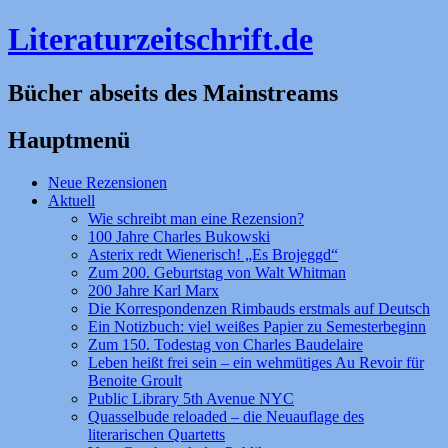
Literaturzeitschrift.de
Bücher abseits des Mainstreams
Hauptmenü
Zum
Neue Rezensionen
Inhalt
Aktuell
springen
Wie schreibt man eine Rezension?
100 Jahre Charles Bukowski
Asterix redt Wienerisch! „Es Brojeggd“
Zum 200. Geburtstag von Walt Whitman
200 Jahre Karl Marx
Die Korrespondenzen Rimbauds erstmals auf Deutsch
Ein Notizbuch: viel weißes Papier zu Semesterbeginn
Zum 150. Todestag von Charles Baudelaire
Leben heißt frei sein – ein wehmütiges Au Revoir für
Benoite Groult
Public Library 5th Avenue NYC
Quasselbude reloaded – die Neuauflage des
literarischen Quartetts