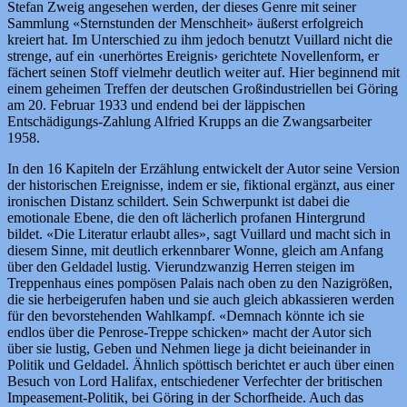
Stefan Zweig angesehen werden, der dieses Genre mit seiner
Sammlung «Sternstunden der Menschheit» äußerst erfolgreich
kreiert hat. Im Unterschied zu ihm jedoch benutzt Vuillard nicht die
strenge, auf ein ‹unerhörtes Ereignis› gerichtete Novellenform, er
fächert seinen Stoff vielmehr deutlich weiter auf. Hier beginnend mit
einem geheimen Treffen der deutschen Großindustriellen bei Göring
am 20. Februar 1933 und endend bei der läppischen
Entschädigungs-Zahlung Alfried Krupps an die Zwangsarbeiter
1958.
In den 16 Kapiteln der Erzählung entwickelt der Autor seine Version
der historischen Ereignisse, indem er sie, fiktional ergänzt, aus einer
ironischen Distanz schildert. Sein Schwerpunkt ist dabei die
emotionale Ebene, die den oft lächerlich profanen Hintergrund
bildet. «Die Literatur erlaubt alles», sagt Vuillard und macht sich in
diesem Sinne, mit deutlich erkennbarer Wonne, gleich am Anfang
über den Geldadel lustig. Vierundzwanzig Herren steigen im
Treppenhaus eines pompösen Palais nach oben zu den Nazigrößen,
die sie herbeigerufen haben und sie auch gleich abkassieren werden
für den bevorstehenden Wahlkampf. «Demnach könnte ich sie
endlos über die Penrose-Treppe schicken» macht der Autor sich
über sie lustig, Geben und Nehmen liege ja dicht beieinander in
Politik und Geldadel. Ähnlich spöttisch berichtet er auch über einen
Besuch von Lord Halifax, entschiedener Verfechter der britischen
Impeasement-Politik, bei Göring in der Schorfheide. Auch das