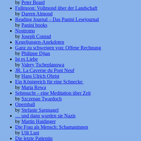
by
Peter Beard
Fullmoon: Vollmond über der Landschaft
by
Darren Almond
Reading Journal – Das Panini Lesejournal
by
Panini books
Nostromo
by
Joseph Conrad
Kegeljungen-Anekdoten
Ganz zu schweigen von: Offene Rechnung
by
Philippe Djian
Ist es Liebe
by
Valery Tscheplanowa
JR. La Caverne du Pont Neuf
by
Hans Ulrich Obrist
Ein Königreich für eine Schnecke
by
Maria Rewa
Sehnsucht – eine Meditation über Zeit
by
Szczepan Twardoch
Opernball
by
Stefanie Sargnagel
… und dann wurden sie Nazis
by
Martin Haidinger
Die Frau als Mensch: Schamaninnen
by
Ulli Lust
Die letzte Patientin