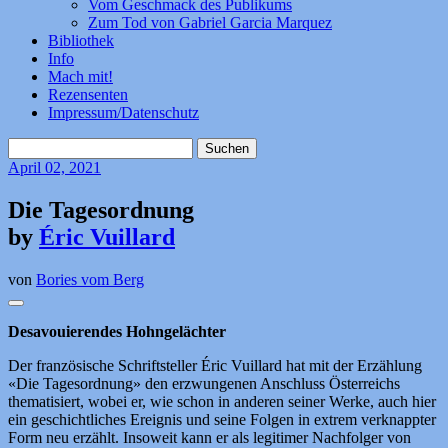
Vom Geschmack des Publikums
Zum Tod von Gabriel Garcia Marquez
Bibliothek
Info
Mach mit!
Rezensenten
Impressum/Datenschutz
Suchen
nach:
April
02, 2021
Die Tagesordnung
by
Éric Vuillard
von
Bories vom Berg
Desavouierendes Hohngelächter
Der französische Schriftsteller Éric Vuillard hat mit der Erzählung
«Die Tagesordnung» den erzwungenen Anschluss Österreichs
thematisiert, wobei er, wie schon in anderen seiner Werke, auch hier
ein geschichtliches Ereignis und seine Folgen in extrem verknappter
Form neu erzählt. Insoweit kann er als legitimer Nachfolger von