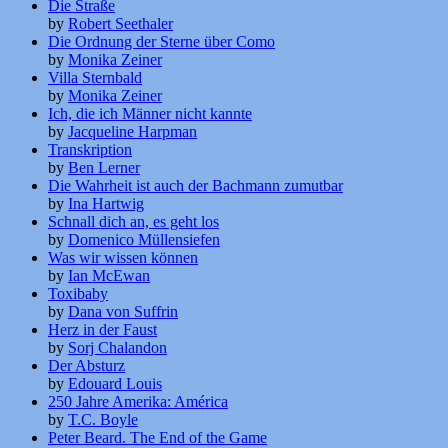
Die Straße
by
Robert Seethaler
Die Ordnung der Sterne über Como
by
Monika Zeiner
Villa Sternbald
by
Monika Zeiner
Ich, die ich Männer nicht kannte
by
Jacqueline Harpman
Transkription
by
Ben Lerner
Die Wahrheit ist auch der Bachmann zumutbar
by
Ina Hartwig
Schnall dich an, es geht los
by
Domenico Müllensiefen
Was wir wissen können
by
Ian McEwan
Toxibaby
by
Dana von Suffrin
Herz in der Faust
by
Sorj Chalandon
Der Absturz
by
Edouard Louis
250 Jahre Amerika: América
by
T.C. Boyle
Peter Beard. The End of the Game