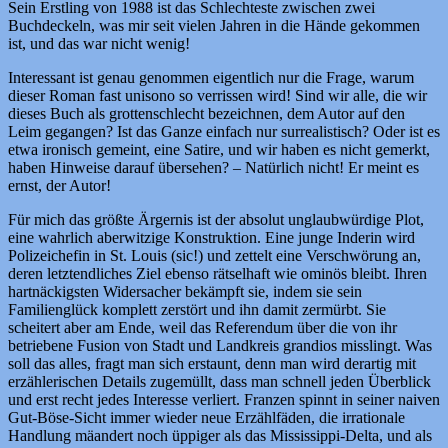
Sein Erstling von 1988 ist das Schlechteste zwischen zwei
Buchdeckeln, was mir seit vielen Jahren in die Hände gekommen
ist, und das war nicht wenig!
Interessant ist genau genommen eigentlich nur die Frage, warum
dieser Roman fast unisono so verrissen wird! Sind wir alle, die wir
dieses Buch als grottenschlecht bezeichnen, dem Autor auf den
Leim gegangen? Ist das Ganze einfach nur surrealistisch? Oder ist es
etwa ironisch gemeint, eine Satire, und wir haben es nicht gemerkt,
haben Hinweise darauf übersehen? – Natürlich nicht! Er meint es
ernst, der Autor!
Für mich das größte Ärgernis ist der absolut unglaubwürdige Plot,
eine wahrlich aberwitzige Konstruktion. Eine junge Inderin wird
Polizeichefin in St. Louis (sic!) und zettelt eine Verschwörung an,
deren letztendliches Ziel ebenso rätselhaft wie ominös bleibt. Ihren
hartnäckigsten Widersacher bekämpft sie, indem sie sein
Familienglück komplett zerstört und ihn damit zermürbt. Sie
scheitert aber am Ende, weil das Referendum über die von ihr
betriebene Fusion von Stadt und Landkreis grandios misslingt. Was
soll das alles, fragt man sich erstaunt, denn man wird derartig mit
erzählerischen Details zugemüllt, dass man schnell jeden Überblick
und erst recht jedes Interesse verliert. Franzen spinnt in seiner naiven
Gut-Böse-Sicht immer wieder neue Erzählfäden, die irrationale
Handlung mäandert noch üppiger als das Mississippi-Delta, und als