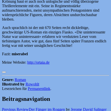
Krönung baut er auch noch unlogische und völlig überzogene
Thrillerelemente mit ein. Seine in Regimentsstärke
aufmarschierenden, meist unsympathischen Protagonisten sind
widersprüchliche Figuren, deren Absichten undurchschaubar
bleiben.
Auch sprachlich ist der mit 670 Seiten recht dickleibige,
geschwätzige US-Roman ein einziges Fiasko. «Die uninteressante
Natur war uninteressant» erfahren wir verdutzten Leser vom
tiefsinnigen Autor, wie gut, dass fünf Seiten später Franzen endlich
fertig war mit seiner unsäglichen Geschichte!
Fazit:
miserabel
Meine Website:
http://ortaia.de
Genre:
Roman
Illustrated by
Rowohlt
Lesezeichen für
Permanentlink
.
Beitragsnavigation
Previous Review
Der Fänger im Roggen
by
Jerome David Salinger