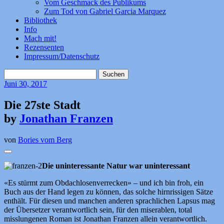
Vom Geschmack des Publikums
Zum Tod von Gabriel Garcia Marquez
Bibliothek
Info
Mach mit!
Rezensenten
Impressum/Datenschutz
Suchen
nach:
Juni
30, 2017
Die 27ste Stadt
by
Jonathan Franzen
von
Bories vom Berg
Die uninteressante Natur war uninteressant
«Es stürmt zum Obdachlosenverrecken» – und ich bin froh, ein
Buch aus der Hand legen zu können, das solche hirnrissigen Sätze
enthält. Für diesen und manchen anderen sprachlichen Lapsus mag
der Übersetzer verantwortlich sein, für den miserablen, total
misslungenen Roman ist Jonathan Franzen allein verantwortlich.