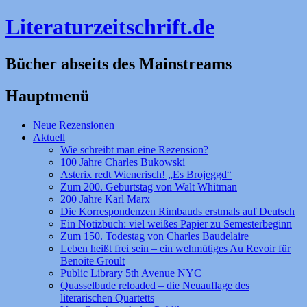
Literaturzeitschrift.de
Bücher abseits des Mainstreams
Hauptmenü
Zum
Neue Rezensionen
Inhalt
Aktuell
springen
Wie schreibt man eine Rezension?
100 Jahre Charles Bukowski
Asterix redt Wienerisch! „Es Brojeggd“
Zum 200. Geburtstag von Walt Whitman
200 Jahre Karl Marx
Die Korrespondenzen Rimbauds erstmals auf Deutsch
Ein Notizbuch: viel weißes Papier zu Semesterbeginn
Zum 150. Todestag von Charles Baudelaire
Leben heißt frei sein – ein wehmütiges Au Revoir für
Benoite Groult
Public Library 5th Avenue NYC
Quasselbude reloaded – die Neuauflage des
literarischen Quartetts