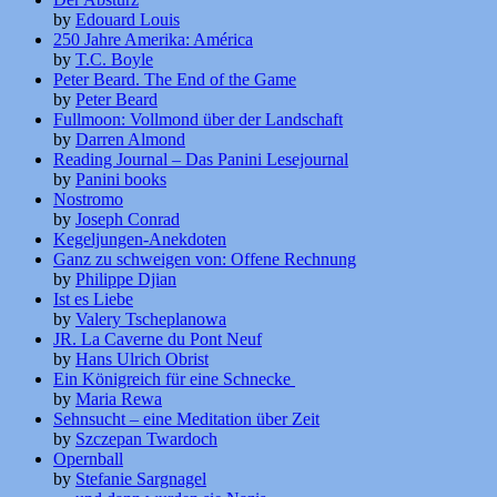
by
Edouard Louis
250 Jahre Amerika: América
by
T.C. Boyle
Peter Beard. The End of the Game
by
Peter Beard
Fullmoon: Vollmond über der Landschaft
by
Darren Almond
Reading Journal – Das Panini Lesejournal
by
Panini books
Nostromo
by
Joseph Conrad
Kegeljungen-Anekdoten
Ganz zu schweigen von: Offene Rechnung
by
Philippe Djian
Ist es Liebe
by
Valery Tscheplanowa
JR. La Caverne du Pont Neuf
by
Hans Ulrich Obrist
Ein Königreich für eine Schnecke
by
Maria Rewa
Sehnsucht – eine Meditation über Zeit
by
Szczepan Twardoch
Opernball
by
Stefanie Sargnagel