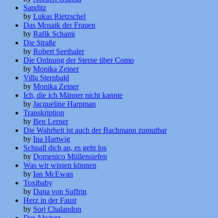
Sanditz
by
Lukas Rietzschel
Das Mosaik der Frauen
by
Rafik Schami
Die Straße
by
Robert Seethaler
Die Ordnung der Sterne über Como
by
Monika Zeiner
Villa Sternbald
by
Monika Zeiner
Ich, die ich Männer nicht kannte
by
Jacqueline Harpman
Transkription
by
Ben Lerner
Die Wahrheit ist auch der Bachmann zumutbar
by
Ina Hartwig
Schnall dich an, es geht los
by
Domenico Müllensiefen
Was wir wissen können
by
Ian McEwan
Toxibaby
by
Dana von Suffrin
Herz in der Faust
by
Sorj Chalandon
Der Absturz