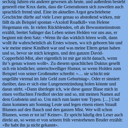
sechzig Jahren ein anderer gewesen als heute, und außerdem besteht
generell eine Krux darin, dass die Generationen sich zuweilen auch
sprachlich fremd sind. Eine im aktuellen Argot geschriebene
Geschichte dürfte auf viele Leser genau so abstoßend wirken, mir
fällt da als Beispiel spontan «Axolotl Roadkill» von Helene
Hegemann ein. In vielen Rückblenden, oft als Bewusstseinsstrom
erzählt, breitet Salinger das Leben seines Helden vor uns aus, er
beginnt mit dem Satz: «Wenn ihr das wirklich hören wollt, dann
wollt ihr wahrscheinlich als Erstes wissen, wo ich geboren bin und
wie meine miese Kindheit war und was meine Eltern getan haben
und so, bevor sie mich kriegten, und den ganzen David-
Copperfield-Mist, aber eigentlich ist mir gar nicht danach, wenn
ihr’s genau wissen wollt». Zu diesem sprachlichen Duktus gesellt
sich ein köstlicher, unterschwelliger Humor, so wenn Holden zum
Beispiel von seiner Großmutter schreibt: «… sie schickt mir
ungefähr viermal im Jahr Geld zum Geburtstag». Oder er sinniert
darüber, dass er sich eine Lungenentzündung holen könnte und
daran stirbt. «Dann überlegte ich, wie diese ganze Blase mich in
einen verfluchten Friedhof steckte und so, mit meinen Namen auf
dem Grabstein und so. Um mich rum lauter tote Typen. […] Und
dann kommen am Sonntag Leute und legen einem einen Strauß
Blumen auf den Bauch und den ganzen Mist. Wer will schon
Blumen, wenn er tot ist? Keiner». Er spricht häufig den Leser auch
direkt an, so wenn er von seinem früh verstorbenen Bruder erzählt:
«Ihr habt ihn ja nicht gekannt».