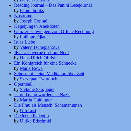
Reading Journal – Das Panini Lesejournal
by
Panini books
Nostromo
by
Joseph Conrad
Kegeljungen-Anekdoten
Ganz zu schweigen von: Offene Rechnung
by
Philippe Djian
Ist es Liebe
by
Valery Tscheplanowa
JR. La Caverne du Pont Neuf
by
Hans Ulrich Obrist
Ein Königreich für eine Schnecke
by
Maria Rewa
Sehnsucht – eine Meditation über Zeit
by
Szczepan Twardoch
Opernball
by
Stefanie Sargnagel
… und dann wurden sie Nazis
by
Martin Haidinger
Die Frau als Mensch: Schamaninnen
by
Ulli Lust
Die letzte Patientin
by
Ulrike Edschmid