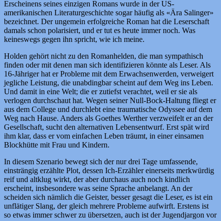
Erscheinens seines einzigen Romans wurde in der US-
amerikanischen Literaturgeschichte sogar häufig als «Ära Salinger»
bezeichnet. Der ungemein erfolgreiche Roman hat die Leserschaft
damals schon polarisiert, und er tut es heute immer noch. Was
keineswegs gegen ihn spricht, wie ich meine.
Holden gehört nicht zu den Romanhelden, die man sympathisch
finden oder mit denen man sich identifizieren könnte als Leser. Als
16-Jähriger hat er Probleme mit dem Erwachsenwerden, verweigert
jegliche Leistung, die unabdingbar scheint auf dem Weg ins Leben.
Und damit in eine Welt; die er zutiefst verachtet, weil er sie als
verlogen durchschaut hat. Wegen seiner Null-Bock-Haltung fliegt er
aus dem College und durchlebt eine traumatische Odyssee auf dem
Weg nach Hause. Anders als Goethes Werther verzweifelt er an der
Gesellschaft, sucht den alternativen Lebensentwurf. Erst spät wird
ihm klar, dass er vom einfachen Leben träumt, in einer einsamen
Blockhütte mit Frau und Kindern.
In diesem Szenario bewegt sich der nur drei Tage umfassende,
einsträngig erzählte Plot, dessen Ich-Erzähler einerseits merkwürdig
reif und altklug wirkt, der aber durchaus auch noch kindlich
erscheint, insbesondere was seine Sprache anbelangt. An der
scheiden sich nämlich die Geister, besser gesagt die Leser, es ist ein
unflätiger Slang, der gleich mehrere Probleme aufwirft. Erstens ist
so etwas immer schwer zu übersetzen, auch ist der Jugendjargon vor