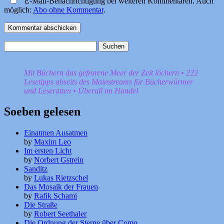
E-Mail-Benachrichtigung bei weiteren Kommentaren. Auch
möglich:
Abo ohne Kommentar
.
Suchen
nach:
Mit Büchern das gefrorene Meer der Zeit löchern • 222
Lesetipps abseits des Mainstreams für Bücherwürmer
und Leseratten • Überall im Handel
Soeben gelesen
Einatmen Ausatmen
by
Maxim Leo
Im ersten Licht
by
Norbert Gstrein
Sanditz
by
Lukas Rietzschel
Das Mosaik der Frauen
by
Rafik Schami
Die Straße
by
Robert Seethaler
Die Ordnung der Sterne über Como