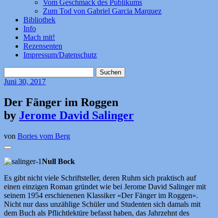
Vom Geschmack des Publikums
Zum Tod von Gabriel Garcia Marquez
Bibliothek
Info
Mach mit!
Rezensenten
Impressum/Datenschutz
Suchen
nach:
Juni
30, 2017
Der Fänger im Roggen
by
Jerome David Salinger
von
Bories vom Berg
Null Bock
Es gibt nicht viele Schriftsteller, deren Ruhm sich praktisch auf
einen einzigen Roman gründet wie bei Jerome David Salinger mit
seinem 1954 erschienenen Klassiker «Der Fänger im Roggen».
Nicht nur dass unzählige Schüler und Studenten sich damals mit
dem Buch als Pflichtlektüre befasst haben, das Jahrzehnt des