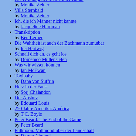
by
Monika Zeiner
Villa Sternbald
by
Monika Zeiner
Ich, die ich Männer nicht kannte
by
Jacqueline Harpman
Transkription
by
Ben Lerner
Die Wahrheit ist auch der Bachmann zumutbar
by
Ina Hartwig
Schnall dich an, es geht los
by
Domenico Müllensiefen
Was wir wissen können
by
Ian McEwan
Toxibaby
by
Dana von Suffrin
Herz in der Faust
by
Sorj Chalandon
Der Absturz
by
Edouard Louis
250 Jahre Amerika: América
by
T.C. Boyle
Peter Beard. The End of the Game
by
Peter Beard
Fullmoon: Vollmond über der Landschaft
by
Darren Almond