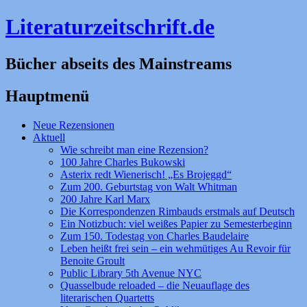
Literaturzeitschrift.de
Bücher abseits des Mainstreams
Hauptmenü
Zum
Neue Rezensionen
Inhalt
Aktuell
springen
Wie schreibt man eine Rezension?
100 Jahre Charles Bukowski
Asterix redt Wienerisch! „Es Brojeggd“
Zum 200. Geburtstag von Walt Whitman
200 Jahre Karl Marx
Die Korrespondenzen Rimbauds erstmals auf Deutsch
Ein Notizbuch: viel weißes Papier zu Semesterbeginn
Zum 150. Todestag von Charles Baudelaire
Leben heißt frei sein – ein wehmütiges Au Revoir für
Benoite Groult
Public Library 5th Avenue NYC
Quasselbude reloaded – die Neuauflage des
literarischen Quartetts