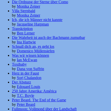
Die Ordnung der Sterne über Como
by
Monika Zeiner
Villa Sternbald
by
Monika Zeiner
Ich, die ich Männer nicht kannte
by
Jacqueline Harpman
Transkription
by
Ben Lerner
Die Wahrheit ist auch der Bachmann zumutbar
by
Ina Hartwig
Schnall dich an, es geht los
by
Domenico Müllensiefen
Was wir wissen können
by
Ian McEwan
Toxibaby
by
Dana von Suffrin
Herz in der Faust
by
Sorj Chalandon
Der Absturz
by
Edouard Louis
250 Jahre Amerika: América
by
T.C. Boyle
Peter Beard. The End of the Game
by
Peter Beard
Fullmoon: Vollmond über der Landschaft