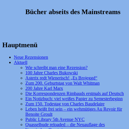
Bücher abseits des Mainstreams
Hauptmenü
Zum
Neue Rezensionen
Inhalt
Aktuell
springen
Wie schreibt man eine Rezension?
100 Jahre Charles Bukowski
Asterix redt Wienerisch! „Es Brojeggd“
Zum 200. Geburtstag von Walt Whitman
200 Jahre Karl Marx
Die Korrespondenzen Rimbauds erstmals auf Deutsch
Ein Notizbuch: viel weißes Papier zu Semesterbeginn
Zum 150. Todestag von Charles Baudelaire
Leben heißt frei sein – ein wehmütiges Au Revoir für
Benoite Groult
Public Library 5th Avenue NYC
Quasselbude reloaded – die Neuauflage des