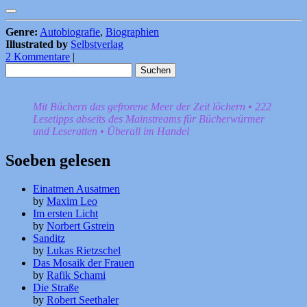
Genre:
Autobiografie
,
Biographien
Illustrated by
Selbstverlag
2 Kommentare
|
Suchen
nach:
Mit Büchern das gefrorene Meer der Zeit löchern • 222
Lesetipps abseits des Mainstreams für Bücherwürmer
und Leseratten • Überall im Handel
Soeben gelesen
Einatmen Ausatmen
by
Maxim Leo
Im ersten Licht
by
Norbert Gstrein
Sanditz
by
Lukas Rietzschel
Das Mosaik der Frauen
by
Rafik Schami
Die Straße
by
Robert Seethaler