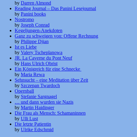
by
Darren Almond
Reading Journal – Das Panini Lesejournal
by
Panini books
Nostromo
by
Joseph Conrad
Kegeljungen-Anekdoten
Ganz zu schweigen von: Offene Rechnung
by
Philippe Djian
Ist es Liebe
by
Valery Tscheplanowa
JR. La Caverne du Pont Neuf
by
Hans Ulrich Obrist
Ein Königreich für eine Schnecke
by
Maria Rewa
Sehnsucht – eine Meditation über Zeit
by
Szczepan Twardoch
Opernball
by
Stefanie Sargnagel
… und dann wurden sie Nazis
by
Martin Haidinger
Die Frau als Mensch: Schamaninnen
by
Ulli Lust
Die letzte Patientin
by
Ulrike Edschmid