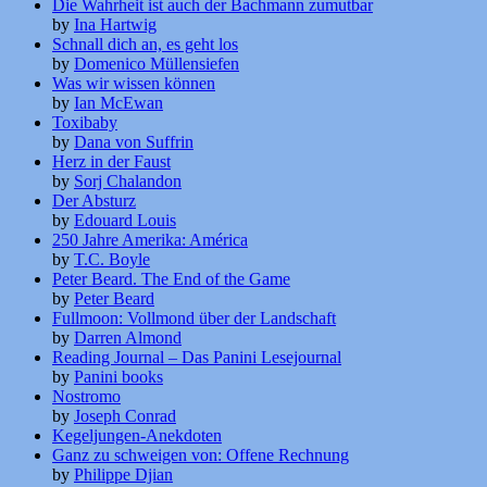
Die Wahrheit ist auch der Bachmann zumutbar
by
Ina Hartwig
Schnall dich an, es geht los
by
Domenico Müllensiefen
Was wir wissen können
by
Ian McEwan
Toxibaby
by
Dana von Suffrin
Herz in der Faust
by
Sorj Chalandon
Der Absturz
by
Edouard Louis
250 Jahre Amerika: América
by
T.C. Boyle
Peter Beard. The End of the Game
by
Peter Beard
Fullmoon: Vollmond über der Landschaft
by
Darren Almond
Reading Journal – Das Panini Lesejournal
by
Panini books
Nostromo
by
Joseph Conrad
Kegeljungen-Anekdoten
Ganz zu schweigen von: Offene Rechnung
by
Philippe Djian