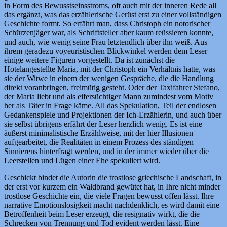
in Form des Bewusstseinsstroms, oft auch mit der inneren Rede all
das ergänzt, was das erzählerische Gerüst erst zu einer vollständigen
Geschichte formt. So erfährt man, dass Christoph ein notorischer
Schürzenjäger war, als Schriftsteller aber kaum reüssieren konnte,
und auch, wie wenig seine Frau letztendlich über ihn weiß. Aus
ihrem geradezu voyeuristischen Blickwinkel werden dem Leser
einige weitere Figuren vorgestellt. Da ist zunächst die
Hotelangestellte Maria, mit der Christoph ein Verhältnis hatte, was
sie der Witwe in einem der wenigen Gespräche, die die Handlung
direkt voranbringen, freimütig gesteht. Oder der Taxifahrer Stefano,
der Maria liebt und als eifersüchtiger Mann zumindest vom Motiv
her als Täter in Frage käme. All das Spekulation, Teil der endlosen
Gedankenspiele und Projektionen der Ich-Erzählerin, und auch über
sie selbst übrigens erfährt der Leser herzlich wenig. Es ist eine
äußerst minimalistische Erzählweise, mit der hier Illusionen
aufgearbeitet, die Realitäten in einem Prozess des ständigen
Sinnierens hinterfragt werden, und in der immer wieder über die
Leerstellen und Lügen einer Ehe spekuliert wird.
Geschickt bindet die Autorin die trostlose griechische Landschaft, in
der erst vor kurzem ein Waldbrand gewütet hat, in Ihre nicht minder
trostlose Geschichte ein, die viele Fragen bewusst offen lässt. Ihre
narrative Emotionslosigkeit macht nachdenklich, es wird damit eine
Betroffenheit beim Leser erzeugt, die resignativ wirkt, die die
Schrecken von Trennung und Tod evident werden lässt. Eine