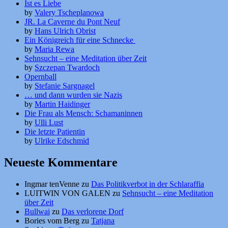
Ist es Liebe
by
Valery Tscheplanowa
JR. La Caverne du Pont Neuf
by
Hans Ulrich Obrist
Ein Königreich für eine Schnecke
by
Maria Rewa
Sehnsucht – eine Meditation über Zeit
by
Szczepan Twardoch
Opernball
by
Stefanie Sargnagel
… und dann wurden sie Nazis
by
Martin Haidinger
Die Frau als Mensch: Schamaninnen
by
Ulli Lust
Die letzte Patientin
by
Ulrike Edschmid
Neueste Kommentare
Ingmar tenVenne
zu
Das Politikverbot in der Schlaraffia
LUITWIN VON GALEN
zu
Sehnsucht – eine Meditation
über Zeit
Bullwai
zu
Das verlorene Dorf
Bories vom Berg
zu
Tatjana