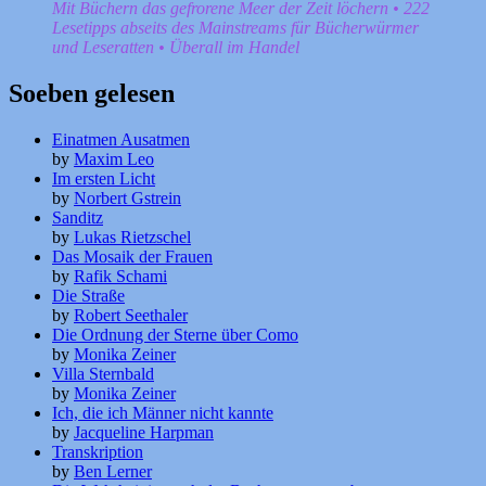
Mit Büchern das gefrorene Meer der Zeit löchern • 222
Lesetipps abseits des Mainstreams für Bücherwürmer
und Leseratten • Überall im Handel
Soeben gelesen
Einatmen Ausatmen
by
Maxim Leo
Im ersten Licht
by
Norbert Gstrein
Sanditz
by
Lukas Rietzschel
Das Mosaik der Frauen
by
Rafik Schami
Die Straße
by
Robert Seethaler
Die Ordnung der Sterne über Como
by
Monika Zeiner
Villa Sternbald
by
Monika Zeiner
Ich, die ich Männer nicht kannte
by
Jacqueline Harpman
Transkription
by
Ben Lerner