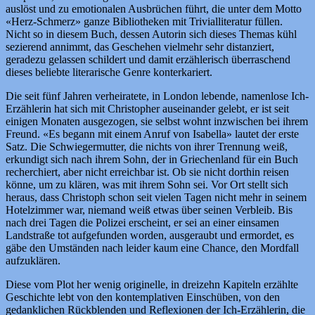
auslöst und zu emotionalen Ausbrüchen führt, die unter dem Motto
«Herz-Schmerz» ganze Bibliotheken mit Trivialliteratur füllen.
Nicht so in diesem Buch, dessen Autorin sich dieses Themas kühl
sezierend annimmt, das Geschehen vielmehr sehr distanziert,
geradezu gelassen schildert und damit erzählerisch überraschend
dieses beliebte literarische Genre konterkariert.
Die seit fünf Jahren verheiratete, in London lebende, namenlose Ich-
Erzählerin hat sich mit Christopher auseinander gelebt, er ist seit
einigen Monaten ausgezogen, sie selbst wohnt inzwischen bei ihrem
Freund. «Es begann mit einem Anruf von Isabella» lautet der erste
Satz. Die Schwiegermutter, die nichts von ihrer Trennung weiß,
erkundigt sich nach ihrem Sohn, der in Griechenland für ein Buch
recherchiert, aber nicht erreichbar ist. Ob sie nicht dorthin reisen
könne, um zu klären, was mit ihrem Sohn sei. Vor Ort stellt sich
heraus, dass Christoph schon seit vielen Tagen nicht mehr in seinem
Hotelzimmer war, niemand weiß etwas über seinen Verbleib. Bis
nach drei Tagen die Polizei erscheint, er sei an einer einsamen
Landstraße tot aufgefunden worden, ausgeraubt und ermordet, es
gäbe den Umständen nach leider kaum eine Chance, den Mordfall
aufzuklären.
Diese vom Plot her wenig originelle, in dreizehn Kapiteln erzählte
Geschichte lebt von den kontemplativen Einschüben, von den
gedanklichen Rückblenden und Reflexionen der Ich-Erzählerin, die