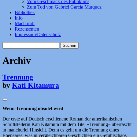
Vom Geschmack des Publikums
Zum Tod von Gabriel Garcia Marquez
Bibliothek
Info
Mach mit!
Rezensenten
Impressum/Datenschutz
Suchen
nach:
Archiv
Trennung
by
Kati Kitamura
Wenn Trennung obsolet wird
Der erste auf Deutsch erschienene Roman der amerikanischen
Schriftstellerin Kati Kitamura mit dem Titel «Trennung» überrascht
in mancherlei Hinsicht. Denn es geht um die Trennung eines
Ehepaares, was in vergleichbaren Geschichten ein Gefühlschaos