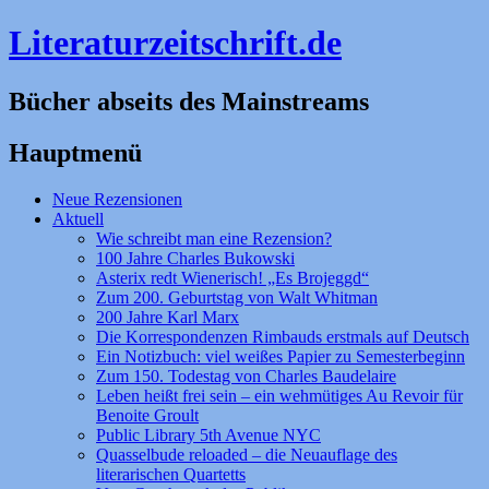
Literaturzeitschrift.de
Bücher abseits des Mainstreams
Hauptmenü
Zum
Neue Rezensionen
Inhalt
Aktuell
springen
Wie schreibt man eine Rezension?
100 Jahre Charles Bukowski
Asterix redt Wienerisch! „Es Brojeggd“
Zum 200. Geburtstag von Walt Whitman
200 Jahre Karl Marx
Die Korrespondenzen Rimbauds erstmals auf Deutsch
Ein Notizbuch: viel weißes Papier zu Semesterbeginn
Zum 150. Todestag von Charles Baudelaire
Leben heißt frei sein – ein wehmütiges Au Revoir für
Benoite Groult
Public Library 5th Avenue NYC
Quasselbude reloaded – die Neuauflage des
literarischen Quartetts