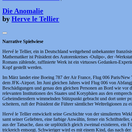
Die Anomalie
by
Herve le Tellier
Narrative Spielwiese
Hervé le Tellier, ein in Deutschland weitgehend unbekannter französ
Mathematiker ist Präsident des Autorenkreises ‹Oulipo›, der ‹Werkstat
Romans zählende, raffinierte Werk ist ein virtuoses Gedanken-Experime
Kopf gestellt werden.
Im März landet eine Boeing 787 der Air France, Flug 006 Paris/New Y
dem JFK-Airport. Im Juni gleichen Jahres wird Flug 006 von Abfangjäge
Beschädigungen und genau den gleichen Personen an Bord wie vor drei
relevanten Institutionen des Staates und Koryphäen aus den entsprec
Geheimdienstlern wimmelnden Stützpunkt gebracht und dort unter psyc
scheitern, ruft der Präsident die Führer sämtlicher Weltreligionen 
Hervé le Tellier entwickelt seine Geschichte von der simulierten Wirk
samt seiner Geliebten, eine farbige Anwältin, ferner ein Schriftstell
aus der Tatsache, dass sie urplötzlich gleich zweimal existieren, ein
trickreich entsorgt. Schwieriger wird es mit einem Kind, das nach de