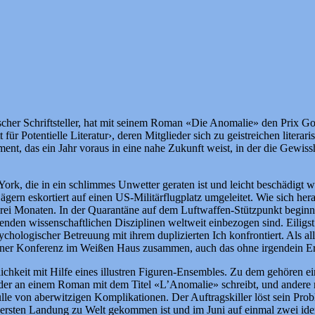
ischer Schriftsteller, hat mit seinem Roman «Die Anomalie» den Prix Go
t für Potentielle Literatur›, deren Mitglieder sich zu geistreichen lit
nt, das ein Jahr voraus in eine nahe Zukunft weist, in der die Gewissh
ork, die in ein schlimmes Unwetter geraten ist und leicht beschädigt 
rn eskortiert auf einen US-Militärflugplatz umgeleitet. Wie sich herau
 Monaten. In der Quarantäne auf dem Luftwaffen-Stützpunkt beginnt ei
henden wissenschaftlichen Disziplinen weltweit einbezogen sind. Eiligs
hologischer Betreuung mit ihrem duplizierten Ich konfrontiert. Als al
zu einer Konferenz im Weißen Haus zusammen, auch das ohne irgendein E
lichkeit mit Hilfe eines illustren Figuren-Ensembles. Zu dem gehören ein
er, der an einem Roman mit dem Titel «L’Anomalie» schreibt, und andere
 Fülle von aberwitzigen Komplikationen. Der Auftragskiller löst sein Pro
r ersten Landung zu Welt gekommen ist und im Juni auf einmal zwei ident