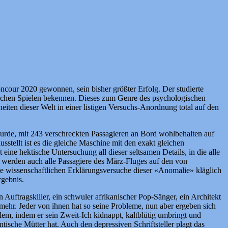
ncour 2020 gewonnen, sein bisher größter Erfolg. Der studierte
erarischen Spielen bekennen. Dieses zum Genre des psychologischen
eiten dieser Welt in einer listigen Versuchs-Anordnung total auf den
wurde, mit 243 verschreckten Passagieren an Bord wohlbehalten auf
sstellt ist es die gleiche Maschine mit den exakt gleichen
ne hektische Untersuchung all dieser seltsamen Details, in die alle
t werden auch alle Passagiere des März-Fluges auf den von
le wissenschaftlichen Erklärungsversuche dieser «Anomalie» kläglich
rgebnis.
 Auftragskiller, ein schwuler afrikanischer Pop-Sänger, ein Architekt
 mehr. Jeder von ihnen hat so seine Probleme, nun aber ergeben sich
blem, indem er sein Zweit-Ich kidnappt, kaltblütig umbringt und
ische Mütter hat. Auch den depressiven Schriftsteller plagt das