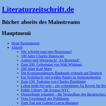
Literaturzeitschrift.de
Bücher abseits des Mainstreams
Hauptmenü
Zum
Neue Rezensionen
Inhalt
Aktuell
springen
Wie schreibt man eine Rezension?
100 Jahre Charles Bukowski
Asterix redt Wienerisch! „Es Brojeggd“
Zum 200. Geburtstag von Walt Whitman
200 Jahre Karl Marx
Die Korrespondenzen Rimbauds erstmals auf Deutsch
Ein Notizbuch: viel weißes Papier zu Semesterbeginn
Zum 150. Todestag von Charles Baudelaire
Leben heißt frei sein – ein wehmütiges Au Revoir für Be
Public Library 5th Avenue NYC
Quasselbude reloaded – die Neuauflage des literarischen 
Vom Geschmack des Publikums
Zum Tod von Gabriel Garcia Marquez