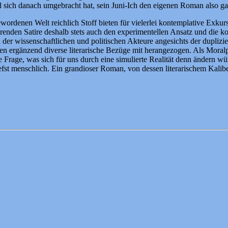
ich danach umgebracht hat, sein Juni-Ich den eigenen Roman also gar
ewordenen Welt reichlich Stoff bieten für vielerlei kontemplative Exkurs
renden Satire deshalb stets auch den experimentellen Ansatz und die ko
er wissenschaftlichen und politischen Akteure angesichts der duplizie
n ergänzend diverse literarische Bezüge mit herangezogen. Als Moralphi
e Frage, was sich für uns durch eine simulierte Realität denn ändern 
efst menschlich. Ein grandioser Roman, von dessen literarischem Kaliber