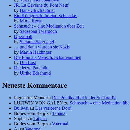
JR. La Caverne du Pont Neuf
by
Hans Ulrich Obrist
Ein Königreich für eine Schnecke
by
Maria Rewa
Sehnsucht – eine Meditation über Zeit
by
Szczepan Twardoch
Opernball
by
Stefanie Sargnagel
… und dann wurden sie Nazis
by
Martin Haidinger
Die Frau als Mensch: Schamaninnen
by
Ulli Lust
Die letzte Patientin
by
Ulrike Edschmid
Neueste Kommentare
Ingmar tenVenne
zu
Das Politikverbot in der Schlaraffia
LUITWIN VON GALEN
zu
Sehnsucht – eine Meditation über
Bullwai
zu
Das verlorene Dorf
Bories vom Berg
zu
Tatjana
Sophia
zu
Tatjana
Bories vom Berg
zu
Vatermal
A.
zu
Vatermal