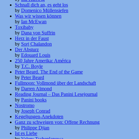
Schnall dich an, es geht los
by
Domenico Müllensiefen
Was wir wissen können
by
Ian McEwan
Toxibaby
by
Dana von Suffrin
Herz in der Faust
by
Sorj Chalandon
Der Absturz
by
Edouard Louis
250 Jahre Amerika: América
by
T.C. Boyle
Peter Beard. The End of the Game
by
Peter Beard
Fullmoon: Vollmond über der Landschaft
by
Darren Almond
Reading Journal – Das Panini Lesejournal
by
Panini books
Nostromo
by
Joseph Conrad
Kegeljungen-Anekdoten
Ganz zu schweigen von: Offene Rechnung
by
Philippe Djian
Ist es Liebe
by
Valery Tscheplanowa