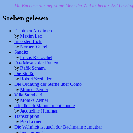
Mit Büchern das gefrorene Meer der Zeit löchern • 222 Leseti
Soeben gelesen
Einatmen Ausatmen
by
Maxim Leo
Im ersten Licht
by
Norbert Gstrein
Sanditz
by
Lukas Rietzschel
Das Mosaik der Frauen
by
Rafik Schami
Die Straße
by
Robert Seethaler
Die Ordnung der Sterne über Como
by
Monika Zeiner
Villa Sternbald
by
Monika Zeiner
Ich, die ich Männer nicht kannte
by
Jacqueline Harpman
Transkription
by
Ben Lerner
Die Wahrheit ist auch der Bachmann zumutbar
by
Ina Hartwig