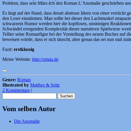
Problem, dass sein März-Ich den Roman L’Anomalie geschrieben und s
Es liegt auf der Hand, dass derart abstruse Ideen von einer verrückt g
den Leser einstürmen. Man sollte bei dieser den Lachmuskel strapazie
schwarzem Humor werden hier die kopflosen, unsinnigen Reaktionen d
Schwindel erregenden Komplexität dieser narrativen Spielwiese werde
Tellier seine Romanfigur bei der Vorstellung des neuen Buches auf di
beweisen würde, dass er sich täuscht, aber genau das sei nun mal zuti
Fazit:
erstklassig
Meine Website:
http://ortaia.de
Genre:
Roman
Illustrated by
Matthes & Seitz
2 Kommentare
|
Suchen
nach:
Vom selben Autor
Die Anomalie