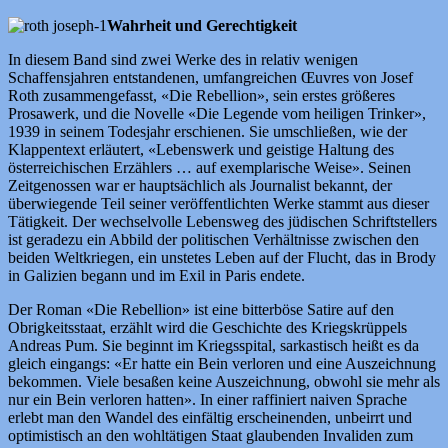
Wahrheit und Gerechtigkeit
In diesem Band sind zwei Werke des in relativ wenigen
Schaffensjahren entstandenen, umfangreichen Œuvres von Josef
Roth zusammengefasst, «Die Rebellion», sein erstes größeres
Prosawerk, und die Novelle «Die Legende vom heiligen Trinker»,
1939 in seinem Todesjahr erschienen. Sie umschließen, wie der
Klappentext erläutert, «Lebenswerk und geistige Haltung des
österreichischen Erzählers … auf exemplarische Weise». Seinen
Zeitgenossen war er hauptsächlich als Journalist bekannt, der
überwiegende Teil seiner veröffentlichten Werke stammt aus dieser
Tätigkeit. Der wechselvolle Lebensweg des jüdischen Schriftstellers
ist geradezu ein Abbild der politischen Verhältnisse zwischen den
beiden Weltkriegen, ein unstetes Leben auf der Flucht, das in Brody
in Galizien begann und im Exil in Paris endete.
Der Roman «Die Rebellion» ist eine bitterböse Satire auf den
Obrigkeitsstaat, erzählt wird die Geschichte des Kriegskrüppels
Andreas Pum. Sie beginnt im Kriegsspital, sarkastisch heißt es da
gleich eingangs: «Er hatte ein Bein verloren und eine Auszeichnung
bekommen. Viele besaßen keine Auszeichnung, obwohl sie mehr als
nur ein Bein verloren hatten». In einer raffiniert naiven Sprache
erlebt man den Wandel des einfältig erscheinenden, unbeirrt und
optimistisch an den wohltätigen Staat glaubenden Invaliden zum