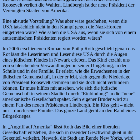
Roosevelt verliert die Wahlen. Lindbergh ist der neue Präsident der
Vereinigten Staaten von Amerika.
Eine absurde Vorstellung? Was aber wäre geschehen, wenn die
USA tatsächlich nicht in den Kampf gegen die Nazi-Horden
eingetreten wäre? Wie sähen die USA aus, wenn sie sich von einem
antisemitischen Präsidenten regiert worden wären?
Im 2006 erschienenen Roman von Philip Roth geschieht genau das.
Rot lässt die Leserinnen und Leser diese USA durch die Augen
eines jüdischen Kindes in Newark erleben. Das Kind erzählt uns
von schleichenden Verwandlungen in seiner Umgebung, in der
Schule und in der Familie. Er erlebt, wie die Erwachsenen in der
jüdischen Gemeinschaft, in der er lebt, sich gegen die Niederlage
von Präsident Roosevelt stemmen und sie doch nicht verhindern
können. Er muss hilflos mit ansehen, wie sich die jüdische
Gemeinschaft in seinem Stadtteil durch “Einbindung” in die “neue”
amerikanische Gesellschaft spaltet. Sein eigener Bruder wird zu
einem Fan des neuen Präsidenten Lindbergh. Ein Riss geht – nicht
nur – durch seine Familie. Das ganze Land gerät an den Rand eines
Bürgerkrieges.
In „Angriff auf Amerika“ lässt Roth das Bild einer liberalen
Gesellschaft entstehen, die sich in rasender Geschwindigkeit in ihr
Gegenteil verkehrt. Newark, die Stadt am Rande New Yorks, wird