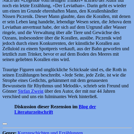
Nach der »Legende vom heiligen Trinker« schrieb der Autor nur
noch ein letzte Erzählung, »Der Leviathan«. Darin geht es wieder
um einen im Grunde ehrenhaften Mann, den Korallenhändler
Nissen Piczenik. Dieser Mann glaubte, dass die Korallen, mit denen
er sein Leben lang handelte, lebendige Wesen seien, die Jehova dem
Leviathan anvertraut habe, der sich auf dem Urgrund aller Wasser
ringele, und die Verwaltung über alle Tiere und Gewächse des
Ozeans, insbesondere über die Korallen, ausübe. Piczenik wird
jedoch durch einen Konkurrenten, der künstliche Korallen aus
Zelluloid zu einem Spottpreis verkauft, aus der Bahn geworfen und
letztlich zum Trinker, bevor er auf dem Boden des Meeres mit
seinen geliebten Korallen eins wird.
Traurige Figuren und unglückliche Schicksale sind es, die Roth in
seinen Erzählungen beschreibt. »Jede Seite, jede Zeile, ist wie die
Strophe eines Gedichts, gehämmert mit dem genauesten
Bewusstsein für Rhythmus und Melodik«, schrieb sein Freund und
Gönner
Stefan Zweig
über den Autor, der mit nur 44 Jahren
verschied und uns ein fulminantes Werk hinterließ.
Diskussion dieser Rezension im
Blog der
Literaturzeitschrift
Genre:
Kurzgeschichten und Erzählungen