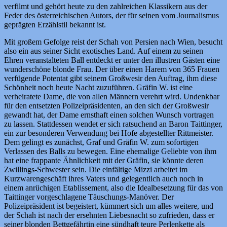
verfilmt und gehört heute zu den zahlreichen Klassikern aus der
Feder des österreichischen Autors, der für seinen vom Journalismus
geprägten Erzählstil bekannt ist.
Mit großem Gefolge reist der Schah von Persien nach Wien, besucht
also ein aus seiner Sicht exotisches Land. Auf einem zu seinen
Ehren veranstalteten Ball entdeckt er unter den illustren Gästen eine
wunderschöne blonde Frau. Der über einen Harem von 365 Frauen
verfügende Potentat gibt seinem Großwesir den Auftrag, ihm diese
Schönheit noch heute Nacht zuzuführen. Gräfin W. ist eine
verheiratete Dame, die von allen Männern verehrt wird. Undenkbar
für den entsetzten Polizeipräsidenten, an den sich der Großwesir
gewandt hat, der Dame ernsthaft einen solchen Wunsch vortragen
zu lassen. Stattdessen wendet er sich ratsuchend an Baron Taittinger,
ein zur besonderen Verwendung bei Hofe abgestellter Rittmeister.
Dem gelingt es zunächst, Graf und Gräfin W. zum sofortigen
Verlassen des Balls zu bewegen. Eine ehemalige Geliebte von ihm
hat eine frappante Ähnlichkeit mit der Gräfin, sie könnte deren
Zwillings-Schwester sein. Die einfältige Mizzi arbeitet im
Kurzwarengeschäft ihres Vaters und gelegentlich auch noch in
einem anrüchigen Etablissement, also die Idealbesetzung für das von
Taittinger vorgeschlagene Täuschungs-Manöver. Der
Polizeipräsident ist begeistert, kümmert sich um alles weitere, und
der Schah ist nach der ersehnten Liebesnacht so zufrieden, dass er
seiner blonden Bettgefährtin eine sündhaft teure Perlenkette als