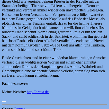
dieses Geld wie vereinbart einem Priester in der Kapelle mit der
Statue der heiligen Therese von Lisieux zu übergeben. Denn er
vertrinkt und verprasst immer wieder den unverhofften Geldsegen.
Bei seinem letzten Versuch, sein Versprechen zu erfüllen, wartet er
in einem Bistro gegenüber der Kapelle auf das Ende der Messe, als
plötzlich ein junges Fräulein eintritt, das er für die heilige Therese
hält, die sein Geld jedoch nicht annehmen will, ihm vielmehr selbst
hundert Franc schenkt. Vom Schlag getroffen «fällt er um wie ein
Sack» und stirbt schließlich in der Sakristei, wohin man ihn gebracht
hat. Josef Roth, selbst dem Alkohol verfallen, beendet seine Novelle
mit dem hoffnungsvollen Satz: »Gebe Gott uns allen, uns Trinkern,
einen so leichten und so schönen Tod»!
Beide Geschichten sind in einer wunderbar klaren, ruhigen Sprache
verfasst, die in wohlgesetzten Worten mit einem eher einfältig
anmutenden Duktus den Hauptanliegen des Autors, Wahrheit und
Gerechtigkeit, eine mahnende Stimme verleiht, deren Sog man sich
als Leser wohl kaum entziehen kann.
Fazit:
lesenswert
Meine Website:
http://ortaia.de
Genre:
Roman