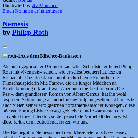
Illustrated by
dtv München
Einen Kommentar hinterlassen
|
Nemesis
by
Philip Roth
Aus dem Klischee-Baukasten
Als hoch gepriesener US-amerikanischer Schriftsteller liefert Philip
Roth mit «Nemesis» seinen, wie er selbst beteuert hat, letzten
Roman ab. Die Idee dazu kam ihm durch eine Freundin, die
Filmschauspielerin Mia Farrow, die als junges Mädchen an
Kinderlähmung erkrankt war. Aber auch die Lektüre von «Die
Pest», dem grandiosem Roman von Albert Camus, hat ihn wohl
inspiriert. Schon lange als nobelpreiswürdig angesehen, ist ihm, wie
auch vielen seiner erfolgreichen nordamerikanischer Kollegen, diese
höchste Ehrung bisher versagt geblieben, und zwar wegen der
Trivialität ihrer Literatur, so der pauschale Vorbehalt der Jury. Ist
diese Kritik denn zutreffend, fragen wir uns.
Die Rachegöttin Nemesis dient dem Miesepeter aus New Jersey,
wie der Autor wegen seiner eher trübsinnig machenden Romane mal