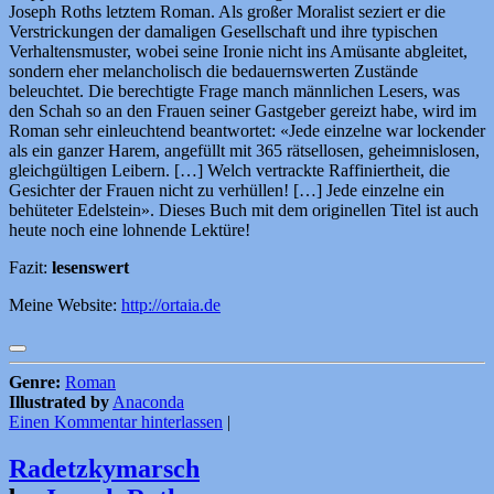
Joseph Roths letztem Roman. Als großer Moralist seziert er die
Verstrickungen der damaligen Gesellschaft und ihre typischen
Verhaltensmuster, wobei seine Ironie nicht ins Amüsante abgleitet,
sondern eher melancholisch die bedauernswerten Zustände
beleuchtet. Die berechtigte Frage manch männlichen Lesers, was
den Schah so an den Frauen seiner Gastgeber gereizt habe, wird im
Roman sehr einleuchtend beantwortet: «Jede einzelne war lockender
als ein ganzer Harem, angefüllt mit 365 rätsellosen, geheimnislosen,
gleichgültigen Leibern. […] Welch vertrackte Raffiniertheit, die
Gesichter der Frauen nicht zu verhüllen! […] Jede einzelne ein
behüteter Edelstein». Dieses Buch mit dem originellen Titel ist auch
heute noch eine lohnende Lektüre!
Fazit:
lesenswert
Meine Website:
http://ortaia.de
Genre:
Roman
Illustrated by
Anaconda
Einen Kommentar hinterlassen
|
Radetzkymarsch