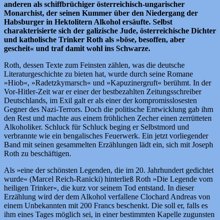
anderen als schiffbrüchiger österreichisch-ungarischer
Monarchist, der seinen Kummer über den Niedergang der
Habsburger in Hektolitern Alkohol ersäufte. Selbst
charakterisierte sich der galizische Jude, österreichische Dichter
und katholische Trinker Roth als »böse, besoffen, aber
gescheit« und traf damit wohl ins Schwarze.
Roth, dessen Texte zum Feinsten zählen, was die deutsche
Literaturgeschichte zu bieten hat, wurde durch seine Romane
»Hiob«, »Radetzkymarsch« und »Kapuzinergruft« berühmt. In der
Vor-Hitler-Zeit war er einer der bestbezahlten Zeitungsschreiber
Deutschlands, im Exil galt er als einer der kompromisslosesten
Gegner des Nazi-Terrors. Doch die politische Entwicklung gab ihm
den Rest und machte aus einem fröhlichen Zecher einen zerrütteten
Alkoholiker. Schluck für Schluck beging er Selbstmord und
verbrannte wie ein bengalisches Feuerwerk. Ein jetzt vorliegender
Band mit seinen gesammelten Erzählungen lädt ein, sich mit Joseph
Roth zu beschäftigen.
Als »eine der schönsten Legenden, die im 20. Jahrhundert gedichtet
wurde« (Marcel Reich-Ranicki) hinterließ Roth »Die Legende vom
heiligen Trinker«, die kurz vor seinem Tod entstand. In dieser
Erzählung wird der dem Alkohol verfallene Clochard Andreas von
einem Unbekannten mit 200 Francs beschenkt. Die soll er, falls es
ihm eines Tages möglich sei, in einer bestimmten Kapelle zugunsten