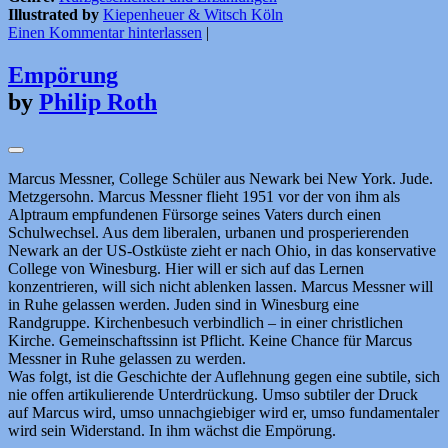
Illustrated by
Kiepenheuer & Witsch Köln
Einen Kommentar hinterlassen
|
Empörung
by
Philip Roth
Marcus Messner, College Schüler aus Newark bei New York. Jude.
Metzgersohn. Marcus Messner flieht 1951 vor der von ihm als
Alptraum empfundenen Fürsorge seines Vaters durch einen
Schulwechsel. Aus dem liberalen, urbanen und prosperierenden
Newark an der US-Ostküste zieht er nach Ohio, in das konservative
College von Winesburg. Hier will er sich auf das Lernen
konzentrieren, will sich nicht ablenken lassen. Marcus Messner will
in Ruhe gelassen werden. Juden sind in Winesburg eine
Randgruppe. Kirchenbesuch verbindlich – in einer christlichen
Kirche. Gemeinschaftssinn ist Pflicht. Keine Chance für Marcus
Messner in Ruhe gelassen zu werden.
Was folgt, ist die Geschichte der Auflehnung gegen eine subtile, sich
nie offen artikulierende Unterdrückung. Umso subtiler der Druck
auf Marcus wird, umso unnachgiebiger wird er, umso fundamentaler
wird sein Widerstand. In ihm wächst die Empörung.