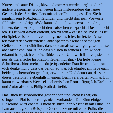
Kurze amüsante Dialogskizzen dieser Art werden ergänzt durch
andere Gespräche, wobei gegen Ende insbesondere das lange
Gespräch des Schriftstellers mit seiner Frau einiges klärt. Sie hat
nämlich sein Notizbuch gefunden und macht ihm nun Vorwürfe,
fühlt sich erniedrigt. «Wie kannst du dich von etwas erniedrigt
fühlen, das überhaupt nicht den Tatsachen entspricht? Das bin nicht
ich. Es ist weit davon entfernt, ich zu sein – es ist eine Posse, es ist
ein Spiel, es ist eine Inszenierung meines Ich». Im letzten Abschnitt
telefoniert der Schriftsteller Jahre später mit seiner ehemaligen
Geliebten. Sie erzählt ihm, dass sie damals schwanger geworden sei,
aber nicht von ihm. Auch dass sie sich in seinem Buch wieder
erkannt habe, sich entblößt fühle davon. Und wirft ihm vor, sie habe
nur als literarische Inspiration gedient für ihn. «Du liebst deine
Schreibmaschine mehr, als du je irgendeine Frau lieben könntest».
«Ich denke nicht, dass das bei dir so war. Ich glaube, ich habe euch
beide gleichermaßen geliebt», erwidert er. Und deutet an, dass er
dieses Telefonat ja ebenfalls in einem Buch verarbeiten könnte. Ein
kaum entwirrbares Wechselspiel zwischen Romanfigur, Ich-Erzähler
und Autor also, das Philip Roth da treibt.
Das Buch ist schnörkellos geschrieben und leicht lesbar, ein
stringenter Plot ist allerdings nicht vorhanden. Der Sinn einiger
Einschübe wird ebenfalls nicht deutlich, der Abschnitt mit Olina und
Ivan aus Prag zum Beispiel. Oder die Szene mit einer Polin, die