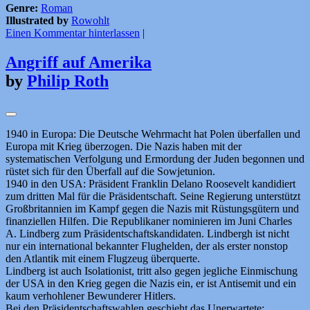
Genre:
Roman
Illustrated by
Rowohlt
Einen Kommentar hinterlassen
|
Angriff auf Amerika
by
Philip Roth
1940 in Europa: Die Deutsche Wehrmacht hat Polen überfallen und
Europa mit Krieg überzogen. Die Nazis haben mit der
systematischen Verfolgung und Ermordung der Juden begonnen und
rüstet sich für den Überfall auf die Sowjetunion.
1940 in den USA: Präsident Franklin Delano Roosevelt kandidiert
zum dritten Mal für die Präsidentschaft. Seine Regierung unterstützt
Großbritannien im Kampf gegen die Nazis mit Rüstungsgütern und
finanziellen Hilfen. Die Republikaner nominieren im Juni Charles
A. Lindberg zum Präsidentschaftskandidaten. Lindbergh ist nicht
nur ein international bekannter Flughelden, der als erster nonstop
den Atlantik mit einem Flugzeug überquerte.
Lindberg ist auch Isolationist, tritt also gegen jegliche Einmischung
der USA in den Krieg gegen die Nazis ein, er ist Antisemit und ein
kaum verhohlener Bewunderer Hitlers.
Bei den Präsidentschaftswahlen geschieht das Unerwartete: