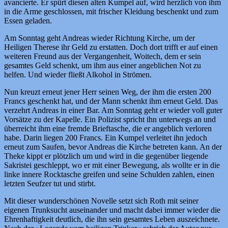
avancierte. Er spürt diesen alten Kumpel auf, wird herzlich von ihm
in die Arme geschlossen, mit frischer Kleidung beschenkt und zum
Essen geladen.
Am Sonntag geht Andreas wieder Richtung Kirche, um der
Heiligen Therese ihr Geld zu erstatten. Doch dort trifft er auf einen
weiteren Freund aus der Vergangenheit, Woitech, dem er sein
gesamtes Geld schenkt, um ihm aus einer angeblichen Not zu
helfen. Und wieder fließt Alkohol in Strömen.
Nun kreuzt erneut jener Herr seinen Weg, der ihm die ersten 200
Francs geschenkt hat, und der Mann schenkt ihm erneut Geld. Das
verzehrt Andreas in einer Bar. Am Sonntag geht er wieder voll guter
Vorsätze zu der Kapelle. Ein Polizist spricht ihn unterwegs an und
überreicht ihm eine fremde Brieftasche, die er angeblich verloren
habe. Darin liegen 200 Francs. Ein Kumpel verleitet ihn jedoch
erneut zum Saufen, bevor Andreas die Kirche betreten kann. An der
Theke kippt er plötzlich um und wird in die gegenüber liegende
Sakristei geschleppt, wo er mit einer Bewegung, als wollte er in die
linke innere Rocktasche greifen und seine Schulden zahlen, einen
letzten Seufzer tut und stirbt.
Mit dieser wunderschönen Novelle setzt sich Roth mit seiner
eigenen Trunksucht auseinander und macht dabei immer wieder die
Ehrenhaftigkeit deutlich, die ihn sein gesamtes Leben auszeichnete.