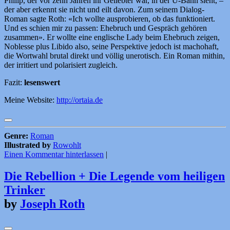
Philip, der vor zehn Jahren ihr Geliebter war, in der U-Bahn sieht, –
der aber erkennt sie nicht und eilt davon. Zum seinem Dialog-
Roman sagte Roth: «Ich wollte ausprobieren, ob das funktioniert.
Und es schien mir zu passen: Ehebruch und Gespräch gehören
zusammen». Er wollte eine englische Lady beim Ehebruch zeigen,
Noblesse plus Libido also, seine Perspektive jedoch ist machohaft,
die Wortwahl brutal direkt und völlig unerotisch. Ein Roman mithin,
der irritiert und polarisiert zugleich.
Fazit:
lesenswert
Meine Website:
http://ortaia.de
Genre:
Roman
Illustrated by
Rowohlt
Einen Kommentar hinterlassen
|
Die Rebellion + Die Legende vom heiligen
Trinker
by
Joseph Roth