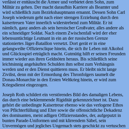
verlässt er enttäuscht die Armee und verbietet dem Sohn, zum
Militär zu gehen. Der macht daraufhin Karriere als Beamter und
wird schließlich zum Bezirkshauptmann ernannt. Dessen Sohn Carl
Joseph wiederum geht nach einer strengen Erziehung durch den
kaisertreuen Vater innerlich widerstrebend zum Militär. Er ist
nämlich, ganz anders als sein heroischer Großvater, alles andere als
ein schneidiger Soldat. Nach einem Zwischenfall wird der eher
lebensuntüchtige Leutnant in ein an der russischen Grenze
stationiertes Jäger-Bataillon versetzt. Dort gerät er in eine
gelangweilte Offiziersclique hinein, die sich ihr Leben mit Alkohol
und Glücksspiel erträglich macht. Gutmütig hilft er seinen Freunden
immer wieder aus ihren Geldnöten heraus. Bis schließlich seine
leichtsinnig angehäuften Schulden ihm selbst zum Verhängnis
werden und er den Dienst quittieren muss. Er bleibt nicht lange
Zivilist, denn mit der Ermordung des Thronfolgers taumelt die
Donau-Monarchie in den Ersten Weltkrieg hinein, er wird zum
Kriegsdienst eingezogen.
Joseph Roth schildert ein verstörendes Bild des damaligen Lebens,
das durch eine beklemmende Rigidität gekennzeichnet ist. Dazu
gehört die unbedingte Kaisertreue ebenso wie das verlogene Ethos
von Pflichterfüllung und Ehre sowie die offensichtliche Dekadenz
des dominanten, meist adligen Offiziersstandes, der, aufgeputzt in
bunten Parade-Uniformen und mit klirrendem Säbel, sein
Unvermögen und jegliches Ungemach stets geschickt zu vertuschen