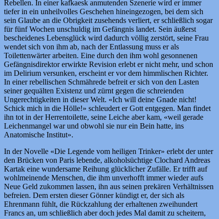
Rebellen. In einer kafkaesk anmutenden Szenerie wird er immer
tiefer in ein unheilvolles Geschehen hineingezogen, bei dem sich
sein Glaube an die Obrigkeit zusehends verliert, er schließlich sogar
für fünf Wochen unschuldig im Gefängnis landet. Sein äußerst
bescheidenes Lebensglück wird dadurch völlig zerstört, seine Frau
wendet sich von ihm ab, nach der Entlassung muss er als
Toilettenwärter arbeiten. Eine durch den ihm wohl gesonnenen
Gefängnisdirektor erwirkte Revision erlebt er nicht mehr, und schon
im Delirium versunken, erscheint er vor dem himmlischen Richter.
In einer rebellischen Schmährede befreit er sich von den Lasten
seiner gequälten Existenz und zürnt gegen die schreienden
Ungerechtigkeiten in dieser Welt. «Ich will deine Gnade nicht!
Schick mich in die Hölle!» schleudert er Gott entgegen. Man findet
ihn tot in der Herrentoilette, seine Leiche aber kam, «weil gerade
Leichenmangel war und obwohl sie nur ein Bein hatte, ins
Anatomische Institut».
In der Novelle «Die Legende vom heiligen Trinker» erlebt der unter
den Brücken von Paris lebende, alkoholsüchtige Clochard Andreas
Kartak eine wundersame Reihung glücklicher Zufälle. Er trifft auf
wohlmeinende Menschen, die ihm unverhofft immer wieder aufs
Neue Geld zukommen lassen, ihn aus seinen prekären Verhältnissen
befreien. Dem ersten dieser Gönner kündigt er, der sich als
Ehrenmann fühlt, die Rückzahlung der erhaltenen zweihundert
Francs an, um schließlich aber doch jedes Mal damit zu scheitern,