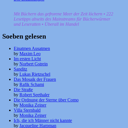
Mit Büchern das gefrorene Meer der Zeit löchern • 222
Lesetipps abseits des Mainstreams für Bücherwürmer
und Leseratten • Überall im Handel
Soeben gelesen
Einatmen Ausatmen
by
Maxim Leo
Im ersten Licht
by
Norbert Gstrein
Sanditz
by
Lukas Rietzschel
Das Mosaik der Frauen
by
Rafik Schami
Die Straße
by
Robert Seethaler
Die Ordnung der Sterne über Como
by
Monika Zeiner
Villa Sternbald
by
Monika Zeiner
Ich, die ich Männer nicht kannte
by
Jacqueline Harpman