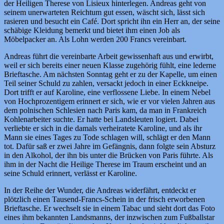
der Heiligen Therese von Lisieux hinterlegen. Andreas geht von
seinem unerwarteten Reichtum gut essen, wäscht sich, lässt sich
rasieren und besucht ein Café. Dort spricht ihn ein Herr an, der seine
schäbige Kleidung bemerkt und bietet ihm einen Job als
Möbelpacker an. Als Lohn werden 200 Francs vereinbart.
Andreas führt die vereinbarte Arbeit gewissenhaft aus und erwirbt,
weil er sich bereits einer neuen Klasse zugehörig fühlt, eine lederne
Brieftasche. Am nächsten Sonntag geht er zu der Kapelle, um einen
Teil seiner Schuld zu zahlen, versackt jedoch in einer Eckkneipe.
Dort trifft er auf Karoline, eine verflossene Liebe. In einem Nebel
von Hochprozentigem erinnert er sich, wie er vor vielen Jahren aus
dem polnischen Schlesien nach Paris kam, da man in Frankreich
Kohlenarbeiter suchte. Er hatte bei Landsleuten logiert. Dabei
verliebte er sich in die damals verheiratete Karoline, und als ihr
Mann sie eines Tages zu Tode schlagen will, schlägt er den Mann
tot. Dafür saß er zwei Jahre im Gefängnis, dann folgte sein Absturz
in den Alkohol, der ihn bis unter die Brücken von Paris führte. Als
ihm in der Nacht die Heilige Therese im Traum erscheint und an
seine Schuld erinnert, verlässt er Karoline.
In der Reihe der Wunder, die Andreas widerfährt, entdeckt er
plötzlich einen Tausend-Francs-Schein in der frisch erworbenen
Brieftasche. Er wechselt sie in einem Tabac und sieht dort das Foto
eines ihm bekannten Landsmanns, der inzwischen zum Fußballstar