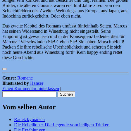
Jungen sehr konkret und hat Gesichter und trägt Namen. Die großen
Brüder, die älteren Cousins waren erst fünf Jahre zuvor von den
Schlachtfeldern des Zweiten Weltkriegs, aus Europa, aus Japan, aus
Indochina zurückgekehrt. Oder eben nicht.
Das zweite Kapitel des Romans umfasst fünfeinhalb Seiten. Marcus
hat seinen Widerstand in Winesburg nicht eingestellt. Seine
Empörung ist gewachsen und in der Konsequenz bedeutet dies für
Marcus: “Verschwinden Sie! Gehen Sie! Sie haben Marschbefehl!
Packen Sie ihre rebellische Überheblichkeit und scheren Sie sich
noch heute Abend aus Winesburg fort!” Kein happy ending rettet
diese Geschichte.
Genre:
Romane
Illustrated by
Hanser
Einen Kommentar hinterlassen
|
Suchen
nach:
Vom selben Autor
Radetzkymarsch
Die Rebellion + Die Legende vom heiligen Trinker
Die Erzählungen