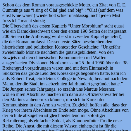
Schon das dem Roman vorausgeschickte Motto, ein Zitat von E. E.
Cummings aus “i sing of Olaf glad and big” : “Olaf (auf dem was
einst Knie waren) wiederholt schier unablässig: nicht jeden Mist
fress ich” macht stutzig.
Die Überschrift des ersten Kapitels “Unter Morphium” steht quasi
wie ein Damoklesschwert über den ersten 190 Seiten der insgesamt
200 Seiten (die Auflösung wird erst im zweiten Kapitel geliefert),
die der Roman umfasst. Dessen erste Sätze beschreiben den
historischen und politischen Kontext der Geschichte: “Ungefähr
zweieinhalb Monate nachdem die gutausgebildeten, von den
Sowjets und den chinesischen Kommunisten mit Waffen
ausgerüsteten Divisionen Nordkoreas am 25. Juni 1950 über den 38.
Breitengrad vorgedrungen waren und mit dem Einmarsch in
Südkorea das große Leid des Koreakriegs begonnen hatte, kam ich
aufs Robert Treat, ein kleines College in Newark, benannt nach dem
Mann, der die Stadt im siebzehnten Jahrhundert gegründet hatte.”
Die Jungen seines Jahrgangs, so erzählt uns Marcus Messner,
wollen ihren Abschluss machen um dann als Offiziersanwärter bei
den Marines anheuern zu können, um sich in Korea den
Kommunisten in den Arm zu werfen. Zugleich hoffen alle, dass der
Krieg vor ihrem Abschluss zu Ende sein möge. Ohne Abschluss von
der Schule abzugehen ist gleichbedeutend mit sofortiger
Rekrutierung als einfacher Soldat, als Kanonenfutter für die erste
Reihe. Die Angst, die mit diesem Wissen einhergeht ist für die