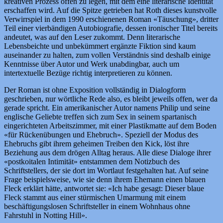
kreativen Prozess offen zu legen, mit dem eine literarische Identität
erschaffen wird. Auf die Spitze getrieben hat Roth dieses kunstvolle
Verwirrspiel in dem 1990 erschienenen Roman «Täuschung», dritter
Teil einer vierbändigen Autobiografie, dessen ironischer Titel bereits
andeutet, was auf den Leser zukommt. Denn literarische
Lebensbeichte und unbekümmert ergänzte Fiktion sind kaum
auseinander zu halten, zum vollen Verständnis sind deshalb einige
Kenntnisse über Autor und Werk unabdingbar, auch um
intertextuelle Bezüge richtig interpretieren zu können.
Der Roman ist ohne Exposition vollständig in Dialogform
geschrieben, nur wörtliche Rede also, es bleibt jeweils offen, wer da
gerade spricht. Ein amerikanischer Autor namens Philip und seine
englische Geliebte treffen sich zum Sex in seinem spartanisch
eingerichteten Arbeitszimmer, mit einer Plastikmatte auf dem Boden
«für Rückenübungen und Ehebruch». Speziell der Modus des
Ehebruchs gibt ihrem geheimen Treiben den Kick, löst ihre
Beziehung aus dem drögen Alltag heraus. Alle diese Dialoge ihrer
«postkoitalen Intimität» entstammen dem Notizbuch des
Schriftstellers, der sie dort im Wortlaut festgehalten hat. Auf seine
Frage beispielsweise, wie sie denn ihrem Ehemann einen blauen
Fleck erklärt hätte, antwortet sie: «Ich habe gesagt: Dieser blaue
Fleck stammt aus einer stürmischen Umarmung mit einem
beschäftigungslosen Schriftsteller in einem Wohnhaus ohne
Fahrstuhl in Notting Hill».