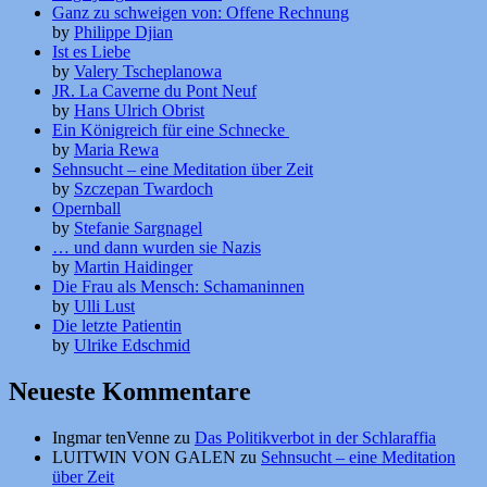
Ganz zu schweigen von: Offene Rechnung
by
Philippe Djian
Ist es Liebe
by
Valery Tscheplanowa
JR. La Caverne du Pont Neuf
by
Hans Ulrich Obrist
Ein Königreich für eine Schnecke
by
Maria Rewa
Sehnsucht – eine Meditation über Zeit
by
Szczepan Twardoch
Opernball
by
Stefanie Sargnagel
… und dann wurden sie Nazis
by
Martin Haidinger
Die Frau als Mensch: Schamaninnen
by
Ulli Lust
Die letzte Patientin
by
Ulrike Edschmid
Neueste Kommentare
Ingmar tenVenne
zu
Das Politikverbot in der Schlaraffia
LUITWIN VON GALEN
zu
Sehnsucht – eine Meditation
über Zeit