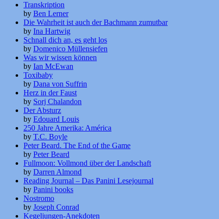
Transkription
by
Ben Lerner
Die Wahrheit ist auch der Bachmann zumutbar
by
Ina Hartwig
Schnall dich an, es geht los
by
Domenico Müllensiefen
Was wir wissen können
by
Ian McEwan
Toxibaby
by
Dana von Suffrin
Herz in der Faust
by
Sorj Chalandon
Der Absturz
by
Edouard Louis
250 Jahre Amerika: América
by
T.C. Boyle
Peter Beard. The End of the Game
by
Peter Beard
Fullmoon: Vollmond über der Landschaft
by
Darren Almond
Reading Journal – Das Panini Lesejournal
by
Panini books
Nostromo
by
Joseph Conrad
Kegeljungen-Anekdoten