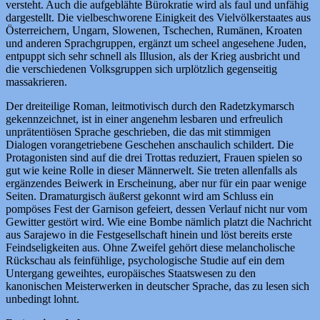
versteht. Auch die aufgeblähte Bürokratie wird als faul und unfähig
dargestellt. Die vielbeschworene Einigkeit des Vielvölkerstaates aus
Österreichern, Ungarn, Slowenen, Tschechen, Rumänen, Kroaten
und anderen Sprachgruppen, ergänzt um scheel angesehene Juden,
entpuppt sich sehr schnell als Illusion, als der Krieg ausbricht und
die verschiedenen Volksgruppen sich urplötzlich gegenseitig
massakrieren.
Der dreiteilige Roman, leitmotivisch durch den Radetzkymarsch
gekennzeichnet, ist in einer angenehm lesbaren und erfreulich
unprätentiösen Sprache geschrieben, die das mit stimmigen
Dialogen vorangetriebene Geschehen anschaulich schildert. Die
Protagonisten sind auf die drei Trottas reduziert, Frauen spielen so
gut wie keine Rolle in dieser Männerwelt. Sie treten allenfalls als
ergänzendes Beiwerk in Erscheinung, aber nur für ein paar wenige
Seiten. Dramaturgisch äußerst gekonnt wird am Schluss ein
pompöses Fest der Garnison gefeiert, dessen Verlauf nicht nur vom
Gewitter gestört wird. Wie eine Bombe nämlich platzt die Nachricht
aus Sarajewo in die Festgesellschaft hinein und löst bereits erste
Feindseligkeiten aus. Ohne Zweifel gehört diese melancholische
Rückschau als feinfühlige, psychologische Studie auf ein dem
Untergang geweihtes, europäisches Staatswesen zu den
kanonischen Meisterwerken in deutscher Sprache, das zu lesen sich
unbedingt lohnt.