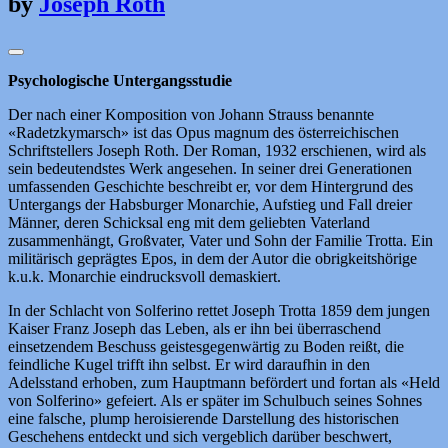
by
Joseph Roth
Psychologische Untergangsstudie
Der nach einer Komposition von Johann Strauss benannte
«Radetzkymarsch» ist das Opus magnum des österreichischen
Schriftstellers Joseph Roth. Der Roman, 1932 erschienen, wird als
sein bedeutendstes Werk angesehen. In seiner drei Generationen
umfassenden Geschichte beschreibt er, vor dem Hintergrund des
Untergangs der Habsburger Monarchie, Aufstieg und Fall dreier
Männer, deren Schicksal eng mit dem geliebten Vaterland
zusammenhängt, Großvater, Vater und Sohn der Familie Trotta. Ein
militärisch geprägtes Epos, in dem der Autor die obrigkeitshörige
k.u.k. Monarchie eindrucksvoll demaskiert.
In der Schlacht von Solferino rettet Joseph Trotta 1859 dem jungen
Kaiser Franz Joseph das Leben, als er ihn bei überraschend
einsetzendem Beschuss geistesgegenwärtig zu Boden reißt, die
feindliche Kugel trifft ihn selbst. Er wird daraufhin in den
Adelsstand erhoben, zum Hauptmann befördert und fortan als «Held
von Solferino» gefeiert. Als er später im Schulbuch seines Sohnes
eine falsche, plump heroisierende Darstellung des historischen
Geschehens entdeckt und sich vergeblich darüber beschwert,