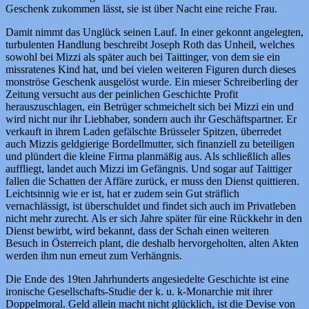
Geschenk zukommen lässt, sie ist über Nacht eine reiche Frau.
Damit nimmt das Unglück seinen Lauf. In einer gekonnt angelegten,
turbulenten Handlung beschreibt Joseph Roth das Unheil, welches
sowohl bei Mizzi als später auch bei Taittinger, von dem sie ein
missratenes Kind hat, und bei vielen weiteren Figuren durch dieses
monströse Geschenk ausgelöst wurde. Ein mieser Schreiberling der
Zeitung versucht aus der peinlichen Geschichte Profit
herauszuschlagen, ein Betrüger schmeichelt sich bei Mizzi ein und
wird nicht nur ihr Liebhaber, sondern auch ihr Geschäftspartner. Er
verkauft in ihrem Laden gefälschte Brüsseler Spitzen, überredet
auch Mizzis geldgierige Bordellmutter, sich finanziell zu beteiligen
und plündert die kleine Firma planmäßig aus. Als schließlich alles
auffliegt, landet auch Mizzi im Gefängnis. Und sogar auf Taittiger
fallen die Schatten der Affäre zurück, er muss den Dienst quittieren.
Leichtsinnig wie er ist, hat er zudem sein Gut sträflich
vernachlässigt, ist überschuldet und findet sich auch im Privatleben
nicht mehr zurecht. Als er sich Jahre später für eine Rückkehr in den
Dienst bewirbt, wird bekannt, dass der Schah einen weiteren
Besuch in Österreich plant, die deshalb hervorgeholten, alten Akten
werden ihm nun erneut zum Verhängnis.
Die Ende des 19ten Jahrhunderts angesiedelte Geschichte ist eine
ironische Gesellschafts-Studie der k. u. k-Monarchie mit ihrer
Doppelmoral. Geld allein macht nicht glücklich, ist die Devise von