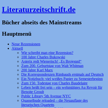
Literaturzeitschrift.de
Bücher abseits des Mainstreams
Hauptmenü
Zum
Neue Rezensionen
Inhalt
Aktuell
springen
Wie schreibt man eine Rezension?
100 Jahre Charles Bukowski
Asterix redt Wienerisch! „Es Brojeggd“
Zum 200. Geburtstag von Walt Whitman
200 Jahre Karl Marx
Die Korrespondenzen Rimbauds erstmals auf Deutsch
Ein Notizbuch: viel weißes Papier zu Semesterbeginn
Zum 150. Todestag von Charles Baudelaire
Leben heißt frei sein – ein wehmütiges Au Revoir für
Benoite Groult
Public Library 5th Avenue NYC
Quasselbude reloaded – die Neuauflage des
literarischen Quartetts