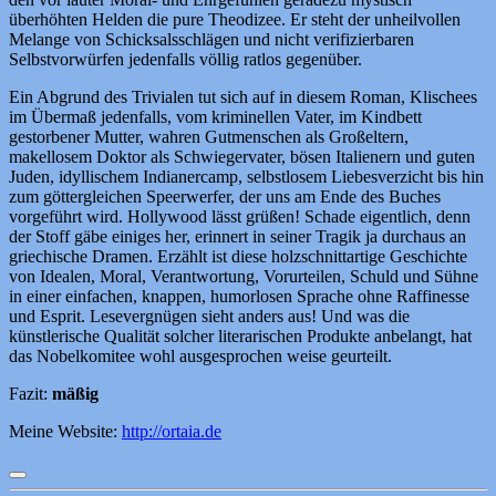
überhöhten Helden die pure Theodizee. Er steht der unheilvollen
Melange von Schicksalsschlägen und nicht verifizierbaren
Selbstvorwürfen jedenfalls völlig ratlos gegenüber.
Ein Abgrund des Trivialen tut sich auf in diesem Roman, Klischees
im Übermaß jedenfalls, vom kriminellen Vater, im Kindbett
gestorbener Mutter, wahren Gutmenschen als Großeltern,
makellosem Doktor als Schwiegervater, bösen Italienern und guten
Juden, idyllischem Indianercamp, selbstlosem Liebesverzicht bis hin
zum göttergleichen Speerwerfer, der uns am Ende des Buches
vorgeführt wird. Hollywood lässt grüßen! Schade eigentlich, denn
der Stoff gäbe einiges her, erinnert in seiner Tragik ja durchaus an
griechische Dramen. Erzählt ist diese holzschnittartige Geschichte
von Idealen, Moral, Verantwortung, Vorurteilen, Schuld und Sühne
in einer einfachen, knappen, humorlosen Sprache ohne Raffinesse
und Esprit. Lesevergnügen sieht anders aus! Und was die
künstlerische Qualität solcher literarischen Produkte anbelangt, hat
das Nobelkomitee wohl ausgesprochen weise geurteilt.
Fazit:
mäßig
Meine Website:
http://ortaia.de