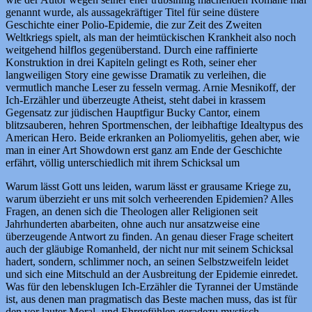
genannt wurde, als aussagekräftiger Titel für seine düstere
Geschichte einer Polio-Epidemie, die zur Zeit des Zweiten
Weltkriegs spielt, als man der heimtückischen Krankheit also noch
weitgehend hilflos gegenüberstand. Durch eine raffinierte
Konstruktion in drei Kapiteln gelingt es Roth, seiner eher
langweiligen Story eine gewisse Dramatik zu verleihen, die
vermutlich manche Leser zu fesseln vermag. Arnie Mesnikoff, der
Ich-Erzähler und überzeugte Atheist, steht dabei in krassem
Gegensatz zur jüdischen Hauptfigur Bucky Cantor, einem
blitzsauberen, hehren Sportmenschen, der leibhaftige Idealtypus des
American Hero. Beide erkranken an Poliomyelitis, gehen aber, wie
man in einer Art Showdown erst ganz am Ende der Geschichte
erfährt, völlig unterschiedlich mit ihrem Schicksal um
Warum lässt Gott uns leiden, warum lässt er grausame Kriege zu,
warum überzieht er uns mit solch verheerenden Epidemien? Alles
Fragen, an denen sich die Theologen aller Religionen seit
Jahrhunderten abarbeiten, ohne auch nur ansatzweise eine
überzeugende Antwort zu finden. An genau dieser Frage scheitert
auch der gläubige Romanheld, der nicht nur mit seinem Schicksal
hadert, sondern, schlimmer noch, an seinen Selbstzweifeln leidet
und sich eine Mitschuld an der Ausbreitung der Epidemie einredet.
Was für den lebensklugen Ich-Erzähler die Tyrannei der Umstände
ist, aus denen man pragmatisch das Beste machen muss, das ist für
den vor lauter Moral- und Ehrgefühlen geradezu mystisch