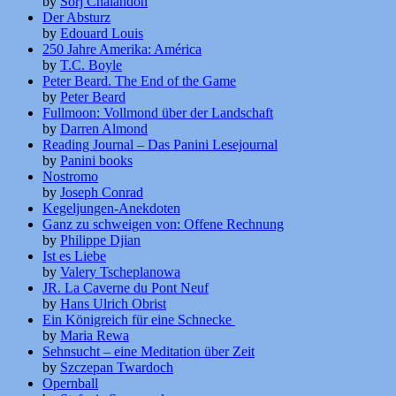
by
Sorj Chalandon
Der Absturz
by
Edouard Louis
250 Jahre Amerika: América
by
T.C. Boyle
Peter Beard. The End of the Game
by
Peter Beard
Fullmoon: Vollmond über der Landschaft
by
Darren Almond
Reading Journal – Das Panini Lesejournal
by
Panini books
Nostromo
by
Joseph Conrad
Kegeljungen-Anekdoten
Ganz zu schweigen von: Offene Rechnung
by
Philippe Djian
Ist es Liebe
by
Valery Tscheplanowa
JR. La Caverne du Pont Neuf
by
Hans Ulrich Obrist
Ein Königreich für eine Schnecke
by
Maria Rewa
Sehnsucht – eine Meditation über Zeit
by
Szczepan Twardoch
Opernball