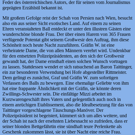
Feder des österreichischen Autors, der für seinen vom Journalismus
geprägten Erzählstil bekannt ist.
Mit großem Gefolge reist der Schah von Persien nach Wien, besucht
also ein aus seiner Sicht exotisches Land. Auf einem zu seinen
Ehren veranstalteten Ball entdeckt er unter den illustren Gästen eine
wunderschöne blonde Frau. Der über einen Harem von 365 Frauen
verfügende Potentat gibt seinem Großwesir den Auftrag, ihm diese
Schönheit noch heute Nacht zuzuführen. Gräfin W. ist eine
verheiratete Dame, die von allen Männern verehrt wird. Undenkbar
für den entsetzten Polizeipräsidenten, an den sich der Großwesir
gewandt hat, der Dame ernsthaft einen solchen Wunsch vortragen
zu lassen. Stattdessen wendet er sich ratsuchend an Baron Taittinger,
ein zur besonderen Verwendung bei Hofe abgestellter Rittmeister.
Dem gelingt es zunächst, Graf und Gräfin W. zum sofortigen
Verlassen des Balls zu bewegen. Eine ehemalige Geliebte von ihm
hat eine frappante Ähnlichkeit mit der Gräfin, sie könnte deren
Zwillings-Schwester sein. Die einfältige Mizzi arbeitet im
Kurzwarengeschäft ihres Vaters und gelegentlich auch noch in
einem anrüchigen Etablissement, also die Idealbesetzung für das von
Taittinger vorgeschlagene Täuschungs-Manöver. Der
Polizeipräsident ist begeistert, kümmert sich um alles weitere, und
der Schah ist nach der ersehnten Liebesnacht so zufrieden, dass er
seiner blonden Bettgefährtin eine sündhaft teure Perlenkette als
Geschenk zukommen lässt, sie ist über Nacht eine reiche Frau.