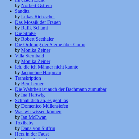
by
Norbert Gstrein
Sanditz
by
Lukas Rietzschel
Das Mosaik der Frauen
by
Rafik Schami
Die Straße
by
Robert Seethaler
Die Ordnung der Sterne über Como
by
Monika Zeiner
Villa Sternbald
by
Monika Zeiner
Ich, die ich Männer nicht kannte
by
Jacqueline Harpman
Transkription
by
Ben Lerner
Die Wahrheit ist auch der Bachmann zumutbar
by
Ina Hartwig
Schnall dich an, es geht los
by
Domenico Müllensiefen
Was wir wissen können
by
Ian McEwan
Toxibaby
by
Dana von Suffrin
Herz in der Faust