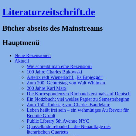
Literaturzeitschrift.de
Bücher abseits des Mainstreams
Hauptmenü
Zum
Neue Rezensionen
Inhalt
Aktuell
springen
Wie schreibt man eine Rezension?
100 Jahre Charles Bukowski
Asterix redt Wienerisch! „Es Brojeggd“
Zum 200. Geburtstag von Walt Whitman
200 Jahre Karl Marx
Die Korrespondenzen Rimbauds erstmals auf Deutsch
Ein Notizbuch: viel weißes Papier zu Semesterbeginn
Zum 150. Todestag von Charles Baudelaire
Leben heißt frei sein – ein wehmütiges Au Revoir für
Benoite Groult
Public Library 5th Avenue NYC
Quasselbude reloaded – die Neuauflage des
literarischen Quartetts