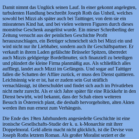
Damit nimmt das Unglück seinen Lauf. In einer gekonnt angelegten,
turbulenten Handlung beschreibt Joseph Roth das Unheil, welches
sowohl bei Mizzi als später auch bei Taittinger, von dem sie ein
missratenes Kind hat, und bei vielen weiteren Figuren durch dieses
monströse Geschenk ausgelöst wurde. Ein mieser Schreiberling der
Zeitung versucht aus der peinlichen Geschichte Profit
herauszuschlagen, ein Betrüger schmeichelt sich bei Mizzi ein und
wird nicht nur ihr Liebhaber, sondern auch ihr Geschäftspartner. Er
verkauft in ihrem Laden gefälschte Brüsseler Spitzen, überredet
auch Mizzis geldgierige Bordellmutter, sich finanziell zu beteiligen
und plündert die kleine Firma planmäßig aus. Als schließlich alles
auffliegt, landet auch Mizzi im Gefängnis. Und sogar auf Taittiger
fallen die Schatten der Affäre zurück, er muss den Dienst quittieren.
Leichtsinnig wie er ist, hat er zudem sein Gut sträflich
vernachlässigt, ist überschuldet und findet sich auch im Privatleben
nicht mehr zurecht. Als er sich Jahre später für eine Rückkehr in den
Dienst bewirbt, wird bekannt, dass der Schah einen weiteren
Besuch in Österreich plant, die deshalb hervorgeholten, alten Akten
werden ihm nun erneut zum Verhängnis.
Die Ende des 19ten Jahrhunderts angesiedelte Geschichte ist eine
ironische Gesellschafts-Studie der k. u. k-Monarchie mit ihrer
Doppelmoral. Geld allein macht nicht glücklich, ist die Devise von
Joseph Roths letztem Roman. Als großer Moralist seziert er die