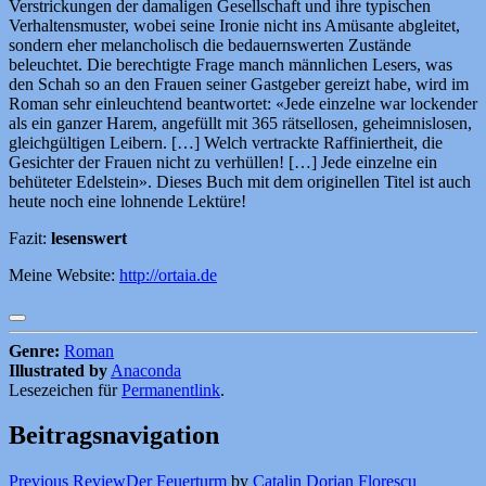
Verstrickungen der damaligen Gesellschaft und ihre typischen
Verhaltensmuster, wobei seine Ironie nicht ins Amüsante abgleitet,
sondern eher melancholisch die bedauernswerten Zustände
beleuchtet. Die berechtigte Frage manch männlichen Lesers, was
den Schah so an den Frauen seiner Gastgeber gereizt habe, wird im
Roman sehr einleuchtend beantwortet: «Jede einzelne war lockender
als ein ganzer Harem, angefüllt mit 365 rätsellosen, geheimnislosen,
gleichgültigen Leibern. […] Welch vertrackte Raffiniertheit, die
Gesichter der Frauen nicht zu verhüllen! […] Jede einzelne ein
behüteter Edelstein». Dieses Buch mit dem originellen Titel ist auch
heute noch eine lohnende Lektüre!
Fazit:
lesenswert
Meine Website:
http://ortaia.de
Genre:
Roman
Illustrated by
Anaconda
Lesezeichen für
Permanentlink
.
Beitragsnavigation
Previous Review
Der Feuerturm
by
Catalin Dorian Florescu