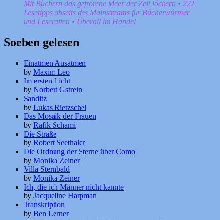
Mit Büchern das gefrorene Meer der Zeit löchern • 222
Lesetipps abseits des Mainstreams für Bücherwürmer
und Leseratten • Überall im Handel
Soeben gelesen
Einatmen Ausatmen
by
Maxim Leo
Im ersten Licht
by
Norbert Gstrein
Sanditz
by
Lukas Rietzschel
Das Mosaik der Frauen
by
Rafik Schami
Die Straße
by
Robert Seethaler
Die Ordnung der Sterne über Como
by
Monika Zeiner
Villa Sternbald
by
Monika Zeiner
Ich, die ich Männer nicht kannte
by
Jacqueline Harpman
Transkription
by
Ben Lerner