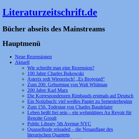
Literaturzeitschrift.de
Bücher abseits des Mainstreams
Hauptmenü
Zum
Neue Rezensionen
Inhalt
Aktuell
springen
Wie schreibt man eine Rezension?
100 Jahre Charles Bukowski
Asterix redt Wienerisch! „Es Brojeggd“
Zum 200. Geburtstag von Walt Whitman
200 Jahre Karl Marx
Die Korrespondenzen Rimbauds erstmals auf Deutsch
Ein Notizbuch: viel weißes Papier zu Semesterbeginn
Zum 150. Todestag von Charles Baudelaire
Leben heißt frei sein – ein wehmütiges Au Revoir für
Benoite Groult
Public Library 5th Avenue NYC
Quasselbude reloaded – die Neuauflage des
literarischen Quartetts