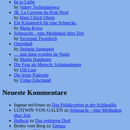
Ist es Liebe
by
Valery Tscheplanowa
JR. La Caverne du Pont Neuf
by
Hans Ulrich Obrist
Ein Königreich für eine Schnecke
by
Maria Rewa
Sehnsucht – eine Meditation über Zeit
by
Szczepan Twardoch
Opernball
by
Stefanie Sargnagel
… und dann wurden sie Nazis
by
Martin Haidinger
Die Frau als Mensch: Schamaninnen
by
Ulli Lust
Die letzte Patientin
by
Ulrike Edschmid
Neueste Kommentare
Ingmar tenVenne
zu
Das Politikverbot in der Schlaraffia
LUITWIN VON GALEN
zu
Sehnsucht – eine Meditation
über Zeit
Bullwai
zu
Das verlorene Dorf
Bories vom Berg
zu
Tatjana