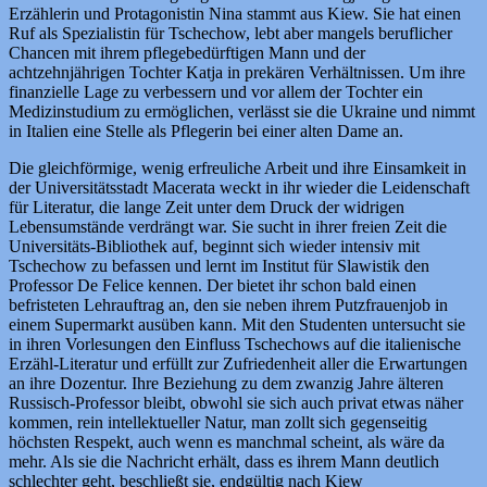
Erzählerin und Protagonistin Nina stammt aus Kiew. Sie hat einen
Ruf als Spezialistin für Tschechow, lebt aber mangels beruflicher
Chancen mit ihrem pflegebedürftigen Mann und der
achtzehnjährigen Tochter Katja in prekären Verhältnissen. Um ihre
finanzielle Lage zu verbessern und vor allem der Tochter ein
Medizinstudium zu ermöglichen, verlässt sie die Ukraine und nimmt
in Italien eine Stelle als Pflegerin bei einer alten Dame an.
Die gleichförmige, wenig erfreuliche Arbeit und ihre Einsamkeit in
der Universitätsstadt Macerata weckt in ihr wieder die Leidenschaft
für Literatur, die lange Zeit unter dem Druck der widrigen
Lebensumstände verdrängt war. Sie sucht in ihrer freien Zeit die
Universitäts-Bibliothek auf, beginnt sich wieder intensiv mit
Tschechow zu befassen und lernt im Institut für Slawistik den
Professor De Felice kennen. Der bietet ihr schon bald einen
befristeten Lehrauftrag an, den sie neben ihrem Putzfrauenjob in
einem Supermarkt ausüben kann. Mit den Studenten untersucht sie
in ihren Vorlesungen den Einfluss Tschechows auf die italienische
Erzähl-Literatur und erfüllt zur Zufriedenheit aller die Erwartungen
an ihre Dozentur. Ihre Beziehung zu dem zwanzig Jahre älteren
Russisch-Professor bleibt, obwohl sie sich auch privat etwas näher
kommen, rein intellektueller Natur, man zollt sich gegenseitig
höchsten Respekt, auch wenn es manchmal scheint, als wäre da
mehr. Als sie die Nachricht erhält, dass es ihrem Mann deutlich
schlechter geht, beschließt sie, endgültig nach Kiew