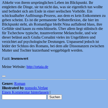
Abkehr von ihrem ursprünglichen Leben im Blickpunkt. Ihr
entgleiten die Dinge, sie tut nicht das, was sie eigentlich tun wollte
und befindet sich am Ende in einer seelischen Vorhölle. Ein
schicksalhafter Auflösungs-Prozess, aus dem es kein Entkommen zu
geben scheint. Es ist die permanente Selbstreflexion, die hier im
Blickpunkt steht, als Romanfigur bleibt Nina auffallend blass, ihre
Gefühle sind kaum zu entschlüsseln. Über allem liegt stilistisch die
für Tschechow typische, traumverlorene Melancholie, und wie
dieser belässt auch Giulia Corsalini vieles im Ungefähren und
verzichtet auf psychologische Deutungen. Unpassend jedoch ist
leider der Schluss des Romans, bei dem alle Dissonanzen zwischen
Mutter und Tochter kurzerhand weggebügelt werden.
Fazit:
lesenswert
Meine Website:
http://ortaia.de
Genre:
Roman
Illustrated by
nonsolo.Verlag
Einen Kommentar hinterlassen
|
Suchen
nach: