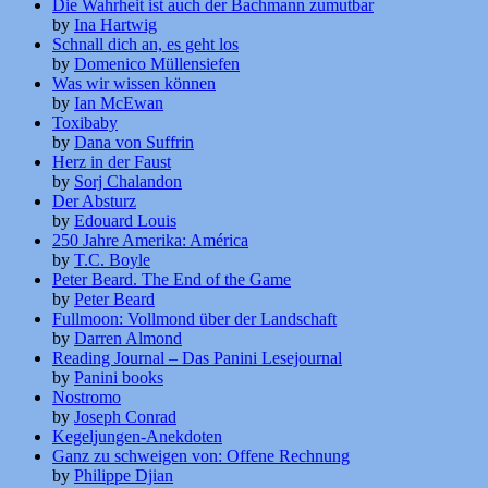
Die Wahrheit ist auch der Bachmann zumutbar
by
Ina Hartwig
Schnall dich an, es geht los
by
Domenico Müllensiefen
Was wir wissen können
by
Ian McEwan
Toxibaby
by
Dana von Suffrin
Herz in der Faust
by
Sorj Chalandon
Der Absturz
by
Edouard Louis
250 Jahre Amerika: América
by
T.C. Boyle
Peter Beard. The End of the Game
by
Peter Beard
Fullmoon: Vollmond über der Landschaft
by
Darren Almond
Reading Journal – Das Panini Lesejournal
by
Panini books
Nostromo
by
Joseph Conrad
Kegeljungen-Anekdoten
Ganz zu schweigen von: Offene Rechnung
by
Philippe Djian