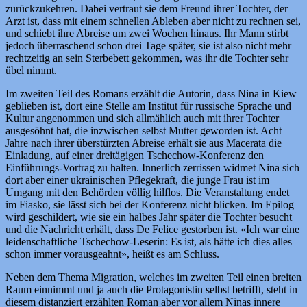
zurückzukehren. Dabei vertraut sie dem Freund ihrer Tochter, der
Arzt ist, dass mit einem schnellen Ableben aber nicht zu rechnen sei,
und schiebt ihre Abreise um zwei Wochen hinaus. Ihr Mann stirbt
jedoch überraschend schon drei Tage später, sie ist also nicht mehr
rechtzeitig an sein Sterbebett gekommen, was ihr die Tochter sehr
übel nimmt.
Im zweiten Teil des Romans erzählt die Autorin, dass Nina in Kiew
geblieben ist, dort eine Stelle am Institut für russische Sprache und
Kultur angenommen und sich allmählich auch mit ihrer Tochter
ausgesöhnt hat, die inzwischen selbst Mutter geworden ist. Acht
Jahre nach ihrer überstürzten Abreise erhält sie aus Macerata die
Einladung, auf einer dreitägigen Tschechow-Konferenz den
Einführungs-Vortrag zu halten. Innerlich zerrissen widmet Nina sich
dort aber einer ukrainischen Pflegekraft, die junge Frau ist im
Umgang mit den Behörden völlig hilflos. Die Veranstaltung endet
im Fiasko, sie lässt sich bei der Konferenz nicht blicken. Im Epilog
wird geschildert, wie sie ein halbes Jahr später die Tochter besucht
und die Nachricht erhält, dass De Felice gestorben ist. «Ich war eine
leidenschaftliche Tschechow-Leserin: Es ist, als hätte ich dies alles
schon immer vorausgeahnt», heißt es am Schluss.
Neben dem Thema Migration, welches im zweiten Teil einen breiten
Raum einnimmt und ja auch die Protagonistin selbst betrifft, steht in
diesem distanziert erzählten Roman aber vor allem Ninas innere