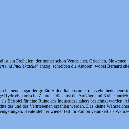
nd ist ein Freihafen, der immer schon Venezianer, Griechen, Slowenen
n und Intellektuelle
” anzog, schreiben die Autoren, wobei Bernard eher
anscheinend sogar der größte Hafen Italiens unter den zehn bedeutends
ge Hydrodynamische Zentrale, die einst die Aufzüge und Kräne antrieb, 
ls Beispiel für eine Ruine des Industriezeitalters besichtigt werden. A
chte der und des Vertriebenen erzählen werden. Das kleine Wahrzeiche
eingefangen. Heute steht er wieder fest im Ponton verankert als Wahrze