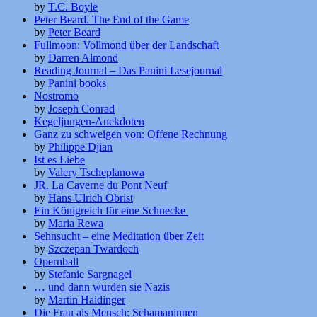
by
T.C. Boyle
Peter Beard. The End of the Game
by
Peter Beard
Fullmoon: Vollmond über der Landschaft
by
Darren Almond
Reading Journal – Das Panini Lesejournal
by
Panini books
Nostromo
by
Joseph Conrad
Kegeljungen-Anekdoten
Ganz zu schweigen von: Offene Rechnung
by
Philippe Djian
Ist es Liebe
by
Valery Tscheplanowa
JR. La Caverne du Pont Neuf
by
Hans Ulrich Obrist
Ein Königreich für eine Schnecke
by
Maria Rewa
Sehnsucht – eine Meditation über Zeit
by
Szczepan Twardoch
Opernball
by
Stefanie Sargnagel
… und dann wurden sie Nazis
by
Martin Haidinger
Die Frau als Mensch: Schamaninnen