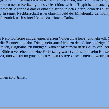
nge Autofahrt gefällt zwar weder Nero noch Rosa, nur, Nero lässt es sich
r beiden neuen Besitzer gibt es viele schöne weiche Teppiche und auch 
kommen. Aber bald darf er ohnehin schon in den Garten, denn das allzul
 In seiner Nachbarschaft ist er ohnehin bald der Mittelpunkt, der Köni
ich zurück nach seiner Heimat zu sehnen: Carlozzo.
s Nero Corleone mit der einen weißen Vorderpfote liebe- und lehrvoll.
r die Brennerautobahn. Die gemeinsame Liebe zu den kleinen pelzige
lien, Grigiolina, zu huldigen, kann er nicht mehr in das Auto von Robe
 Bildern versehen und eine Fortsetzung wartet auch schon beim Hanser
0) und zuletzt Ihr glücklichen Augen (Kurze Geschichten zu weiten Rei
fohlen ab 8 Jahren