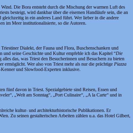
ein Wind. Die Bora entsteht durch die Mischung der warmen Luft des
ests besteigt, wird dankbar über die eisernen Handläufe sein, die an
eichzeitig in ein anderes Land führt. Wer lieber in die andere
n im Meer institutionalisierte, so die Autoren.
m Triestiner Dialekt, der Fauna und Flora, Buschenschanken und
n und seine Geschichte und Kultur empfehle ich das Kapitel “
Die
g alles das, was Triest den Besucherinnen und Besuchern zu bieten
r ermöglicht. Wer also von Triest mehr als nur die prächtige
Piazza
iest-Kenner und Slowfood-Experten inklusive.
zten fünf davon in Triest. Spezialgebiete sind Reisen, Essen und
veler“, „Welt am Sonntag“, „Port Culinaire“, „A la Carte“ und in
reiche kultur- und architekturhistorische Publikationen. Er
en. Zu seinen gestalterischen Arbeiten zählen u.a. das Hotel Gilbert,