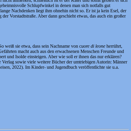
 nicht anmerken, schließlich ist er der Kater und somit gebiert er sich
geheimnisvolle Schlupfwinkel in denen man sich notfalls gut
ange Nachdenken liegt ihm ohnehin nicht so. Er ist ja kein Esel, der
g der Vorstadtstraße. Aber dann geschieht etwas, das auch ein großer
 So weiß sie etwa, dass sein Nachname von c
uore di leone
herrührt,
n Gefährten macht auch aus den erwachsenen Menschen Freunde und
rt und Isolde einsteigen. Aber wie soll er ihnen das nur erklären?
 Verlag sowie viele weitere Bücher der umtriebigen Autorin: Männer
sen, 2022). Im Kinder- und Jugendbuch veröffentlichte sie u.a.