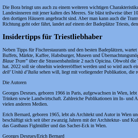
Die Bora bringt uns auch zu einem weiteren wichtigen Charakteristiku
Landesinneren mit jener kalten des Meeres. Sie bläst teilweise über 1
den dortigen Häusern angebracht sind. Aber man kann auch die Tramwa
Richtung geht oder fährt, landet auf einem der Badeplätze Triests, de
Insidertipps für Triestliebhaber
Neben Tipps für Fischrestaurants und den besten Badeplätzen, wartet 
Buffets, Märkte, Kaffee, Habsburger, Museen und Übernachtungsmögli
Blaue Tram
” über die Strassenbahnlinie 2 nach Opicina. Obwohl die 
hat. 2022 soll sie ohnehin wiedereröffnet werden und so wird auch ei
dell’ Unità d’Italia
sehen will, liegt mit vorliegender Publikation, die 
Die Autoren
Georges Desrues, geboren 1966 in Paris, aufgewachsen in Wien, lebt als
Trinken sowie Landwirtschaft. Zahlreiche Publikationen im In- und Au
vielen anderen Medien.
Erich Bernard, geboren 1965, lebt als Architekt und Autor in Wien und
beschäftigt sich seit über zwanzig Jahren mit der Architektur- und K
das Gasthaus Figlmüller und das Sacher-Eck in Wien.
Georges Desrues/Erich Bernard