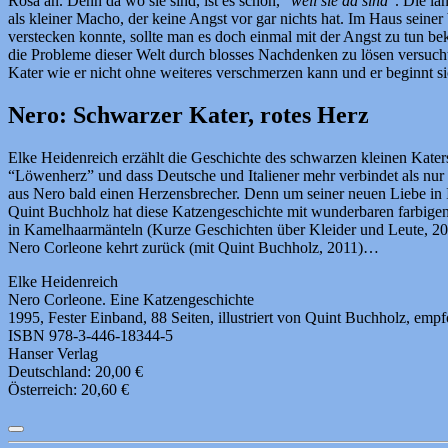
Rosa an. Denn da wo sie sind, ist es schön, “
weil sie da sind
“. Die la
als kleiner Macho, der keine Angst vor gar nichts hat. Im Haus seine
verstecken konnte, sollte man es doch einmal mit der Angst zu tun be
die Probleme dieser Welt durch blosses Nachdenken zu lösen versucht.
Kater wie er nicht ohne weiteres verschmerzen kann und er beginnt s
Nero: Schwarzer Kater, rotes Herz
Elke Heidenreich erzählt die Geschichte des schwarzen kleinen Kater
“Löwenherz” und dass Deutsche und Italiener mehr verbindet als nu
aus Nero bald einen Herzensbrecher. Denn um seiner neuen Liebe in Ita
Quint Buchholz hat diese Katzengeschichte mit wunderbaren farbigen
in Kamelhaarmänteln (Kurze Geschichten über Kleider und Leute, 202
Nero Corleone kehrt zurück (mit Quint Buchholz, 2011)…
Elke Heidenreich
Nero Corleone. Eine Katzengeschichte
1995, Fester Einband, 88 Seiten, illustriert von Quint Buchholz, emp
ISBN 978-3-446-18344-5
Hanser Verlag
Deutschland: 20,00 €
Österreich: 20,60 €