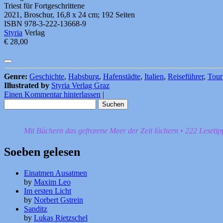
Triest für Fortgeschrittene
2021, Broschur, 16,8 x 24 cm; 192 Seiten
ISBN 978-3-222-13668-9
Styria
Verlag
€ 28,00
Genre:
Geschichte
,
Habsburg
,
Hafenstädte
,
Italien
,
Reiseführer
,
Tour
Illustrated by
Styria Verlag Graz
Einen Kommentar hinterlassen
|
Suchen
nach:
Mit Büchern das gefrorene Meer der Zeit löchern • 222 Leseti
Soeben gelesen
Einatmen Ausatmen
by
Maxim Leo
Im ersten Licht
by
Norbert Gstrein
Sanditz
by
Lukas Rietzschel