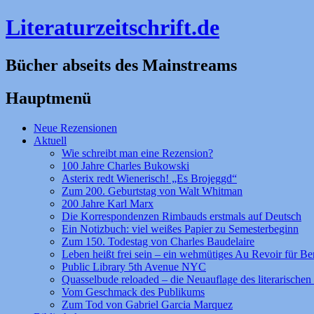
Literaturzeitschrift.de
Bücher abseits des Mainstreams
Hauptmenü
Zum
Neue Rezensionen
Inhalt
Aktuell
springen
Wie schreibt man eine Rezension?
100 Jahre Charles Bukowski
Asterix redt Wienerisch! „Es Brojeggd“
Zum 200. Geburtstag von Walt Whitman
200 Jahre Karl Marx
Die Korrespondenzen Rimbauds erstmals auf Deutsch
Ein Notizbuch: viel weißes Papier zu Semesterbeginn
Zum 150. Todestag von Charles Baudelaire
Leben heißt frei sein – ein wehmütiges Au Revoir für Be
Public Library 5th Avenue NYC
Quasselbude reloaded – die Neuauflage des literarischen 
Vom Geschmack des Publikums
Zum Tod von Gabriel Garcia Marquez