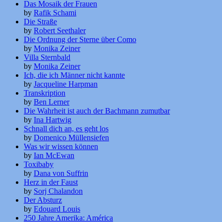
Das Mosaik der Frauen
by
Rafik Schami
Die Straße
by
Robert Seethaler
Die Ordnung der Sterne über Como
by
Monika Zeiner
Villa Sternbald
by
Monika Zeiner
Ich, die ich Männer nicht kannte
by
Jacqueline Harpman
Transkription
by
Ben Lerner
Die Wahrheit ist auch der Bachmann zumutbar
by
Ina Hartwig
Schnall dich an, es geht los
by
Domenico Müllensiefen
Was wir wissen können
by
Ian McEwan
Toxibaby
by
Dana von Suffrin
Herz in der Faust
by
Sorj Chalandon
Der Absturz
by
Edouard Louis
250 Jahre Amerika: América