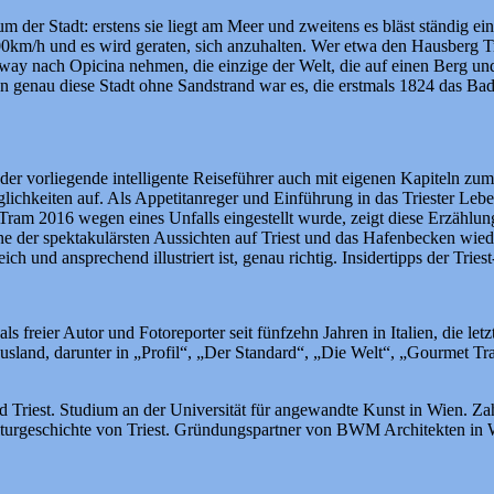
m der Stadt: erstens sie liegt am Meer und zweitens es bläst ständig 
00km/h und es wird geraten, sich anzuhalten. Wer etwa den Hausberg Tri
y nach Opicina nehmen, die einzige der Welt, die auf einen Berg und gl
nn genau diese Stadt ohne Sandstrand war es, die erstmals 1824 das Bade
der vorliegende intelligente Reiseführer auch mit eigenen Kapiteln zu
chkeiten auf. Als Appetitanreger und Einführung in das Triester Lebe
Tram 2016 wegen eines Unfalls eingestellt wurde, zeigt diese Erzählun
ne der spektakulärsten Aussichten auf Triest und das Hafenbecken wiede
reich und ansprechend illustriert ist, genau richtig. Insidertipps der Tr
 freier Autor und Fotoreporter seit fünfzehn Jahren in Italien, die let
sland, darunter in „Profil“, „Der Standard“, „Die Welt“, „Gourmet Tra
 Triest. Studium an der Universität für angewandte Kunst in Wien. Zahl
ulturgeschichte von Triest. Gründungspartner von BWM Architekten in Wi