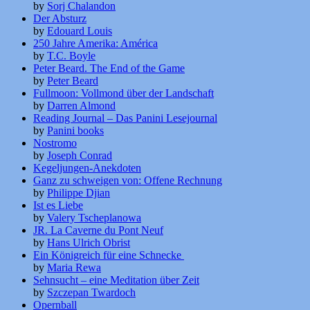
by
Sorj Chalandon
Der Absturz
by
Edouard Louis
250 Jahre Amerika: América
by
T.C. Boyle
Peter Beard. The End of the Game
by
Peter Beard
Fullmoon: Vollmond über der Landschaft
by
Darren Almond
Reading Journal – Das Panini Lesejournal
by
Panini books
Nostromo
by
Joseph Conrad
Kegeljungen-Anekdoten
Ganz zu schweigen von: Offene Rechnung
by
Philippe Djian
Ist es Liebe
by
Valery Tscheplanowa
JR. La Caverne du Pont Neuf
by
Hans Ulrich Obrist
Ein Königreich für eine Schnecke
by
Maria Rewa
Sehnsucht – eine Meditation über Zeit
by
Szczepan Twardoch
Opernball