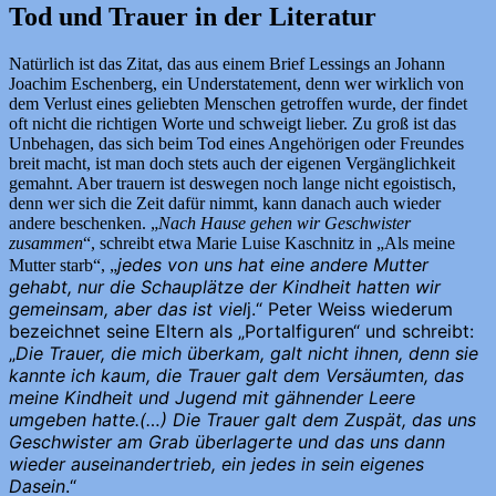
Tod und Trauer in der Literatur
Natürlich ist das Zitat, das aus einem Brief Lessings an Johann
Joachim Eschenberg, ein Understatement, denn wer wirklich von
dem Verlust eines geliebten Menschen getroffen wurde, der findet
oft nicht die richtigen Worte und schweigt lieber. Zu groß ist das
Unbehagen, das sich beim Tod eines Angehörigen oder Freundes
breit macht, ist man doch stets auch der eigenen Vergänglichkeit
gemahnt. Aber trauern ist deswegen noch lange nicht egoistisch,
denn wer sich die Zeit dafür nimmt, kann danach auch wieder
andere beschenken. „
Nach Hause gehen wir Geschwister
zusammen
“, schreibt etwa Marie Luise Kaschnitz in „Als meine
jedes von uns hat eine andere Mutter
Mutter starb“, „
gehabt, nur die Schauplätze der Kindheit hatten wir
gemeinsam, aber das ist viel
j
.“ Peter Weiss wiederum
bezeichnet seine Eltern als „Portalfiguren“ und schreibt:
„
Die Trauer, die mich überkam, galt nicht ihnen, denn sie
kannte ich kaum, die Trauer galt dem Versäumten, das
meine Kindheit und Jugend mit gähnender Leere
umgeben hatte.(…) Die Trauer galt dem Zuspät, das uns
Geschwister am Grab überlagerte und das uns dann
wieder auseinandertrieb, ein jedes in sein eigenes
Dasein
.“