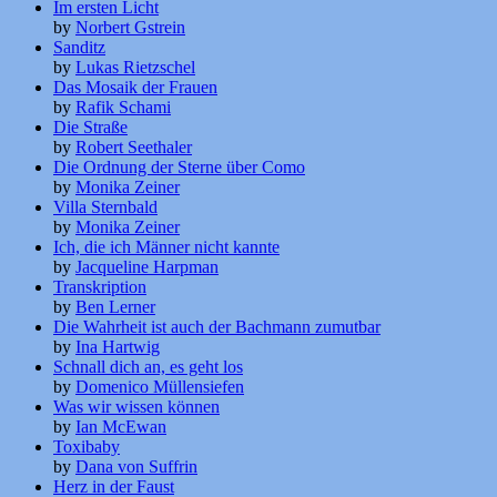
Im ersten Licht
by
Norbert Gstrein
Sanditz
by
Lukas Rietzschel
Das Mosaik der Frauen
by
Rafik Schami
Die Straße
by
Robert Seethaler
Die Ordnung der Sterne über Como
by
Monika Zeiner
Villa Sternbald
by
Monika Zeiner
Ich, die ich Männer nicht kannte
by
Jacqueline Harpman
Transkription
by
Ben Lerner
Die Wahrheit ist auch der Bachmann zumutbar
by
Ina Hartwig
Schnall dich an, es geht los
by
Domenico Müllensiefen
Was wir wissen können
by
Ian McEwan
Toxibaby
by
Dana von Suffrin
Herz in der Faust