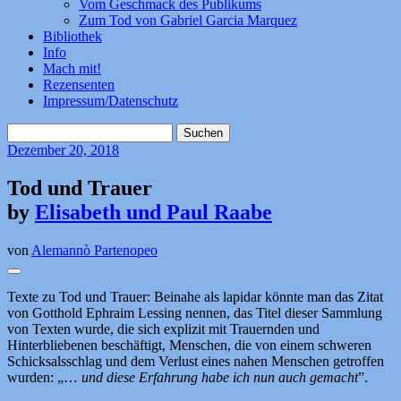
Vom Geschmack des Publikums
Zum Tod von Gabriel Garcia Marquez
Bibliothek
Info
Mach mit!
Rezensenten
Impressum/Datenschutz
Suchen
nach:
Dezember
20, 2018
Tod und Trauer
by
Elisabeth und Paul Raabe
von
Alemannò Partenopeo
Texte zu Tod und Trauer: Beinahe als lapidar könnte man das Zitat
von Gotthold Ephraim Lessing nennen, das Titel dieser Sammlung
von Texten wurde, die sich explizit mit Trauernden und
Hinterbliebenen beschäftigt, Menschen, die von einem schweren
Schicksalsschlag und dem Verlust eines nahen Menschen getroffen
wurden: „…
und diese Erfahrung habe ich nun auch gemacht
”.