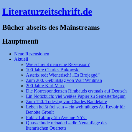
Literaturzeitschrift.de
Bücher abseits des Mainstreams
Hauptmenü
Zum
Neue Rezensionen
Inhalt
Aktuell
springen
Wie schreibt man eine Rezension?
100 Jahre Charles Bukowski
Asterix redt Wienerisch! „Es Brojeggd“
Zum 200. Geburtstag von Walt Whitman
200 Jahre Karl Marx
Die Korrespondenzen Rimbauds erstmals auf Deutsch
Ein Notizbuch: viel weißes Papier zu Semesterbeginn
Zum 150. Todestag von Charles Baudelaire
Leben heißt frei sein – ein wehmütiges Au Revoir für
Benoite Groult
Public Library 5th Avenue NYC
Quasselbude reloaded – die Neuauflage des
literarischen Quartetts