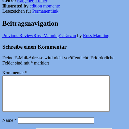
Genre:
Ratgeber
,
Trauer
Illustrated by
edition momente
Lesezeichen für
Permanentlink
.
Beitragsnavigation
Previous Review
Russ Manning's Tarzan
by
Russ Manning
Schreibe einen Kommentar
Deine E-Mail-Adresse wird nicht veröffentlicht.
Erforderliche
Felder sind mit
*
markiert
Kommentar
*
Name
*