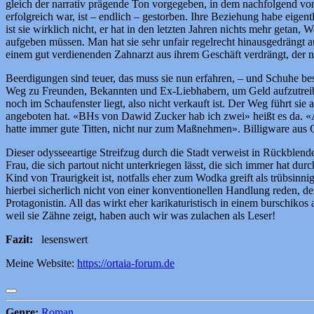
gleich der narrativ prägende Ton vorgegeben, in dem nachfolgend von
erfolgreich war, ist – endlich – gestorben. Ihre Beziehung habe eigent
ist sie wirklich nicht, er hat in den letzten Jahren nichts mehr getan
aufgeben müssen. Man hat sie sehr unfair regelrecht hinausgedrängt a
einem gut verdienenden Zahnarzt aus ihrem Geschäft verdrängt, der 
Beerdigungen sind teuer, das muss sie nun erfahren, – und Schuhe bes
Weg zu Freunden, Bekannten und Ex-Liebhabern, um Geld aufzutreiben
noch im Schaufenster liegt, also nicht verkauft ist. Der Weg führt
angeboten hat. «BHs von Dawid Zucker hab ich zwei» heißt es da. «
hatte immer gute Titten, nicht nur zum Maßnehmen». Billigware aus 
Dieser odysseeartige Streifzug durch die Stadt verweist in Rückblen
Frau, die sich partout nicht unterkriegen lässt, die sich immer hat d
Kind von Traurigkeit ist, notfalls eher zum Wodka greift als trübsi
hierbei sicherlich nicht von einer konventionellen Handlung reden, d
Protagonistin. All das wirkt eher karikaturistisch in einem burschik
weil sie Zähne zeigt, haben auch wir was zulachen als Leser!
Fazit:
lesenswert
Meine Website:
https://ortaia-forum.de
Genre:
Roman