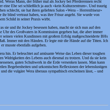
rd. Weras Mann, der früher mal als Jockey bei Pferderennen recht
ber eine Ehe sei schließlich ja auch «kein Kulturzentrum». Und traurig
chen schlecht, sie hat ihren geliebten Salon «Wera – Herrenfriseur»
 ihr blind vertraut haben, was ihre Frisur angeht. Sie wurde von
m Schild in seiner Praxis wirbt.
as sie und ihr Jockey besessen haben, macht sie sich nun auf den
lle Uhr des Großvaters in Kommission gegeben hat, die aber immer
 der seinen vielen Kundinnen mit großem Erfolg maßgeschneiderte BHs
. Immer mit den Händen. Er legte mir die Hände auf die Titten. Ich
er musste ebenfalls aufgeben.
Wera hin. Er beleuchtet auf amüsante Weise das Leben dieser toughen
 den Widrigkeiten des Lebens auch diesmal zu trotzen. Und da sie kein
gemessenen, guten Schuhwerk in die Erde versenken lassen. Man kann
urrilen Begebenheiten und urkomischen Reflexionen der lebenslustigen
t und die vulgäre Wera überaus sympathisch erscheinen lässt, – und