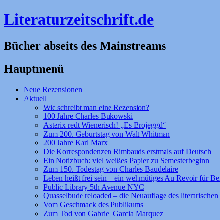
Literaturzeitschrift.de
Bücher abseits des Mainstreams
Hauptmenü
Zum
Neue Rezensionen
Inhalt
Aktuell
springen
Wie schreibt man eine Rezension?
100 Jahre Charles Bukowski
Asterix redt Wienerisch! „Es Brojeggd“
Zum 200. Geburtstag von Walt Whitman
200 Jahre Karl Marx
Die Korrespondenzen Rimbauds erstmals auf Deutsch
Ein Notizbuch: viel weißes Papier zu Semesterbeginn
Zum 150. Todestag von Charles Baudelaire
Leben heißt frei sein – ein wehmütiges Au Revoir für Be
Public Library 5th Avenue NYC
Quasselbude reloaded – die Neuauflage des literarischen 
Vom Geschmack des Publikums
Zum Tod von Gabriel Garcia Marquez