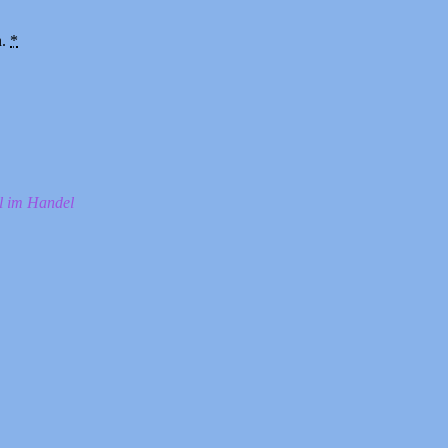
n.
*
ll im Handel