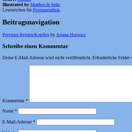
Illustrated by
Matthes & Seitz
Lesezeichen für
Permanentlink
.
Beitragsnavigation
Previous Review
Kopflos
by
Ariana Harwicz
Schreibe einen Kommentar
Deine E-Mail-Adresse wird nicht veröffentlicht.
Erforderliche Felder 
Kommentar
*
Name
*
E-Mail-Adresse
*