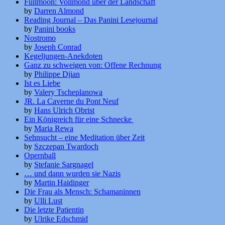
Fullmoon: Vollmond über der Landschaft
by
Darren Almond
Reading Journal – Das Panini Lesejournal
by
Panini books
Nostromo
by
Joseph Conrad
Kegeljungen-Anekdoten
Ganz zu schweigen von: Offene Rechnung
by
Philippe Djian
Ist es Liebe
by
Valery Tscheplanowa
JR. La Caverne du Pont Neuf
by
Hans Ulrich Obrist
Ein Königreich für eine Schnecke
by
Maria Rewa
Sehnsucht – eine Meditation über Zeit
by
Szczepan Twardoch
Opernball
by
Stefanie Sargnagel
… und dann wurden sie Nazis
by
Martin Haidinger
Die Frau als Mensch: Schamaninnen
by
Ulli Lust
Die letzte Patientin
by
Ulrike Edschmid