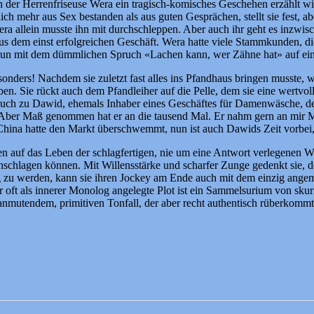
 der Herrenfriseuse Wera ein tragisch-komisches Geschehen erzählt wi
lich mehr aus Sex bestanden als aus guten Gesprächen, stellt sie fest, a
, Wera allein musste ihn mit durchschleppen. Aber auch ihr geht es inzwis
us dem einst erfolgreichen Geschäft. Wera hatte viele Stammkunden, die
nun mit dem dümmlichen Spruch «Lachen kann, wer Zähne hat» auf eine
onders! Nachdem sie zuletzt fast alles ins Pfandhaus bringen musste, w
. Sie rückt auch dem Pfandleiher auf die Pelle, dem sie eine wertvo
 sie auch zu Dawid, ehemals Inhaber eines Geschäftes für Damenwäsche,
Aber Maß genommen hat er an die tausend Mal. Er nahm gern an mir Maß
China hatte den Markt überschwemmt, nun ist auch Dawids Zeit vorbei, 
den auf das Leben der schlagfertigen, nie um eine Antwort verlegenen 
urchschlagen können. Mit Willensstärke und scharfer Zunge gedenkt sie,
nnig zu werden, kann sie ihren Jockey am Ende auch mit dem einzig an
er oft als innerer Monolog angelegte Plot ist ein Sammelsurium von sk
os anmutendem, primitiven Tonfall, der aber recht authentisch rüberkomm