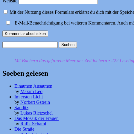
Website
Mit der Nutzung dieses Formulars erklärst du dich mit der Speic
E-Mail-Benachrichtigung bei weiteren Kommentaren. Auch mö
Suchen
nach:
Mit Büchern das gefrorene Meer der Zeit löchern • 222 Leseti
Soeben gelesen
Einatmen Ausatmen
by
Maxim Leo
Im ersten Licht
by
Norbert Gstrein
Sanditz
by
Lukas Rietzschel
Das Mosaik der Frauen
by
Rafik Schami
Die Straße