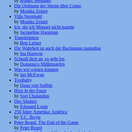
by
Robert Seethaler
Die Ordnung der Sterne über Como
by
Monika Zeiner
Villa Sternbald
by
Monika Zeiner
Ich, die ich Männer nicht kannte
by
Jacqueline Harpman
Transkription
by
Ben Lerner
Die Wahrheit ist auch der Bachmann zumutbar
by
Ina Hartwig
Schnall dich an, es geht los
by
Domenico Müllensiefen
Was wir wissen können
by
Ian McEwan
Toxibaby
by
Dana von Suffrin
Herz in der Faust
by
Sorj Chalandon
Der Absturz
by
Edouard Louis
250 Jahre Amerika: América
by
T.C. Boyle
Peter Beard. The End of the Game
by
Peter Beard