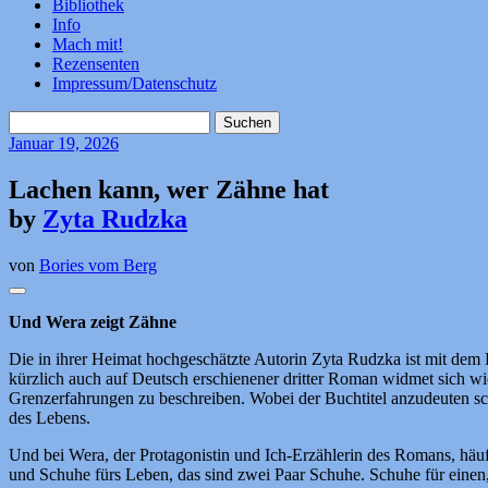
Bibliothek
Info
Mach mit!
Rezensenten
Impressum/Datenschutz
Suchen
nach:
Januar
19, 2026
Lachen kann, wer Zähne hat
by
Zyta Rudzka
von
Bories vom Berg
Und Wera zeigt Zähne
Die in ihrer Heimat hochgeschätzte Autorin Zyta Rudzka ist mit de
kürzlich auch auf Deutsch erschienener dritter Roman widmet sich wie
Grenzerfahrungen zu beschreiben. Wobei der Buchtitel anzudeuten sc
des Lebens.
Und bei Wera, der Protagonistin und Ich-Erzählerin des Romans, häufe
und Schuhe fürs Leben, das sind zwei Paar Schuhe. Schuhe für einen,