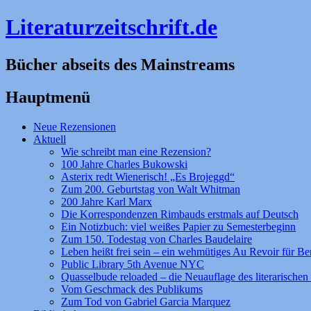
Literaturzeitschrift.de
Bücher abseits des Mainstreams
Hauptmenü
Zum
Neue Rezensionen
Inhalt
Aktuell
springen
Wie schreibt man eine Rezension?
100 Jahre Charles Bukowski
Asterix redt Wienerisch! „Es Brojeggd“
Zum 200. Geburtstag von Walt Whitman
200 Jahre Karl Marx
Die Korrespondenzen Rimbauds erstmals auf Deutsch
Ein Notizbuch: viel weißes Papier zu Semesterbeginn
Zum 150. Todestag von Charles Baudelaire
Leben heißt frei sein – ein wehmütiges Au Revoir für Be
Public Library 5th Avenue NYC
Quasselbude reloaded – die Neuauflage des literarischen 
Vom Geschmack des Publikums
Zum Tod von Gabriel Garcia Marquez