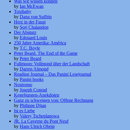
Was wir wissen können
by
Ian McEwan
Toxibaby
by
Dana von Suffrin
Herz in der Faust
by
Sorj Chalandon
Der Absturz
by
Edouard Louis
250 Jahre Amerika: América
by
T.C. Boyle
Peter Beard. The End of the Game
by
Peter Beard
Fullmoon: Vollmond über der Landschaft
by
Darren Almond
Reading Journal – Das Panini Lesejournal
by
Panini books
Nostromo
by
Joseph Conrad
Kegeljungen-Anekdoten
Ganz zu schweigen von: Offene Rechnung
by
Philippe Djian
Ist es Liebe
by
Valery Tscheplanowa
JR. La Caverne du Pont Neuf
by
Hans Ulrich Obrist