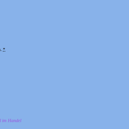
n.
*
ll im Handel