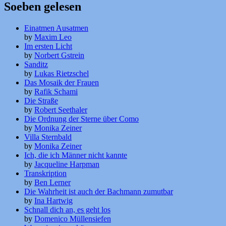
Soeben gelesen
Einatmen Ausatmen
by
Maxim Leo
Im ersten Licht
by
Norbert Gstrein
Sanditz
by
Lukas Rietzschel
Das Mosaik der Frauen
by
Rafik Schami
Die Straße
by
Robert Seethaler
Die Ordnung der Sterne über Como
by
Monika Zeiner
Villa Sternbald
by
Monika Zeiner
Ich, die ich Männer nicht kannte
by
Jacqueline Harpman
Transkription
by
Ben Lerner
Die Wahrheit ist auch der Bachmann zumutbar
by
Ina Hartwig
Schnall dich an, es geht los
by
Domenico Müllensiefen