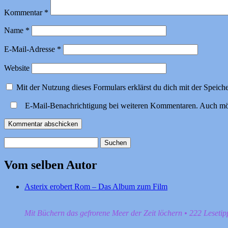
Kommentar
*
Name
*
E-Mail-Adresse
*
Website
Mit der Nutzung dieses Formulars erklärst du dich mit der Speic
E-Mail-Benachrichtigung bei weiteren Kommentaren. Auch mö
Suchen
nach:
Vom selben Autor
Asterix erobert Rom – Das Album zum Film
Mit Büchern das gefrorene Meer der Zeit löchern • 222 Leseti