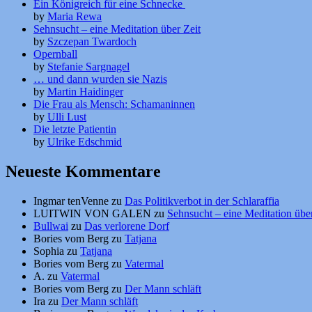
Ein Königreich für eine Schnecke
by
Maria Rewa
Sehnsucht – eine Meditation über Zeit
by
Szczepan Twardoch
Opernball
by
Stefanie Sargnagel
… und dann wurden sie Nazis
by
Martin Haidinger
Die Frau als Mensch: Schamaninnen
by
Ulli Lust
Die letzte Patientin
by
Ulrike Edschmid
Neueste Kommentare
Ingmar tenVenne
zu
Das Politikverbot in der Schlaraffia
LUITWIN VON GALEN
zu
Sehnsucht – eine Meditation über
Bullwai
zu
Das verlorene Dorf
Bories vom Berg
zu
Tatjana
Sophia
zu
Tatjana
Bories vom Berg
zu
Vatermal
A.
zu
Vatermal
Bories vom Berg
zu
Der Mann schläft
Ira
zu
Der Mann schläft