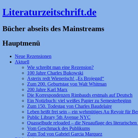
Literaturzeitschrift.de
Bücher abseits des Mainstreams
Hauptmenü
Zum
Neue Rezensionen
Inhalt
Aktuell
springen
Wie schreibt man eine Rezension?
100 Jahre Charles Bukowski
Asterix redt Wienerisch! „Es Brojeggd“
Zum 200. Geburtstag von Walt Whitman
200 Jahre Karl Marx
Die Korrespondenzen Rimbauds erstmals auf Deutsch
Ein Notizbuch: viel weißes Papier zu Semesterbeginn
Zum 150. Todestag von Charles Baudelaire
Leben heißt frei sein – ein wehmütiges Au Revoir für Be
Public Library 5th Avenue NYC
Quasselbude reloaded – die Neuauflage des literarischen 
Vom Geschmack des Publikums
Zum Tod von Gabriel Garcia Marquez