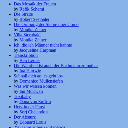
Das Mosaik der Frauen
by
Rafik Schami
Die Straße
by
Robert Seethaler
Die Ordnung der Sterne über Como
by
Monika Zeiner
Villa Sternbald
by
Monika Zeiner
Ich, die ich Männer nicht kannte
by
Jacqueline Harpman
Transkription
by
Ben Lerner
Die Wahrheit ist auch der Bachmann zumutbar
by
Ina Hartwig
Schnall dich an, es geht los
by
Domenico Müllensiefen
Was wir wissen können
by
Ian McEwan
Toxibaby
by
Dana von Suffrin
Herz in der Faust
by
Sorj Chalandon
Der Absturz
by
Edouard Louis
250 Jahre Amerika: América