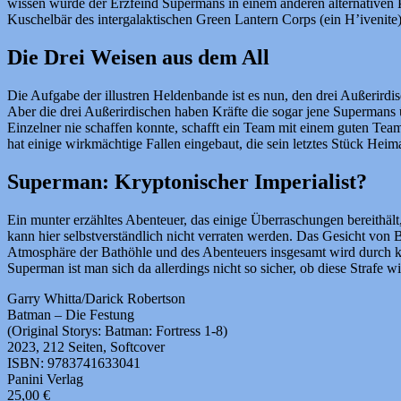
wissen wurde der Erzfeind Supermans in einem anderen alternative
Kuschelbär des intergalaktischen Green Lantern Corps (ein H’iveni
Die Drei Weisen aus dem All
Die Aufgabe der illustren Heldenbande ist es nun, den drei Außerir
Aber die drei Außerirdischen haben Kräfte die sogar jene Supermans
Einzelner nie schaffen konnte, schafft ein Team mit einem guten Tea
hat einige wirkmächtige Fallen eingebaut, die sein letztes Stück Heim
Superman: Kryptonischer Imperialist?
Ein munter erzähltes Abenteuer, das einige Überraschungen bereith
kann hier selbstverständlich nicht verraten werden. Das Gesicht von 
Atmosphäre der Bathöhle und des Abenteuers insgesamt wird durch 
Superman ist man sich da allerdings nicht so sicher, ob diese Strafe wir
Garry Whitta/Darick Robertson
Batman – Die Festung
(Original Storys: Batman: Fortress 1-8)
2023, 212 Seiten, Softcover
ISBN: 9783741633041
Panini Verlag
25,00 €