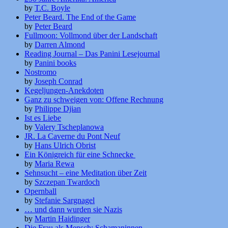
by
T.C. Boyle
Peter Beard. The End of the Game
by
Peter Beard
Fullmoon: Vollmond über der Landschaft
by
Darren Almond
Reading Journal – Das Panini Lesejournal
by
Panini books
Nostromo
by
Joseph Conrad
Kegeljungen-Anekdoten
Ganz zu schweigen von: Offene Rechnung
by
Philippe Djian
Ist es Liebe
by
Valery Tscheplanowa
JR. La Caverne du Pont Neuf
by
Hans Ulrich Obrist
Ein Königreich für eine Schnecke
by
Maria Rewa
Sehnsucht – eine Meditation über Zeit
by
Szczepan Twardoch
Opernball
by
Stefanie Sargnagel
… und dann wurden sie Nazis
by
Martin Haidinger
Die Frau als Mensch: Schamaninnen