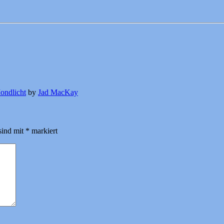
ondlicht
by
Jad MacKay
sind mit
*
markiert