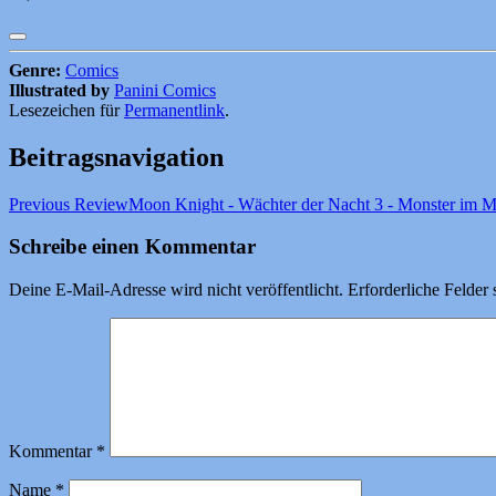
Genre:
Comics
Illustrated by
Panini Comics
Lesezeichen für
Permanentlink
.
Beitragsnavigation
Previous Review
Moon Knight - Wächter der Nacht 3 - Monster im M
Schreibe einen Kommentar
Deine E-Mail-Adresse wird nicht veröffentlicht.
Erforderliche Felder 
Kommentar
*
Name
*