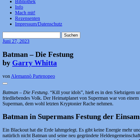
Bibliothek
Info
Mach mit!
Rezensenten
Impressum/Datenschutz
Suchen
nach:
Juni
27, 2023
Batman – Die Festung
by
Garry Whitta
von
Alemannò Partenopeo
Batman – Die Festung
. “Kill your idols”, hieß es in den Siebzigern
friedliebendes Volk. Der Heimatplanet von Superman war von einem 
Superman, dem wohl letzten Kryptonier Rache nehmen.
Batman in Supermans Festung der Einsam
Ein Blackout hat die Erde lahmgelegt. Es gibt keine Energie mehr und 
natürlich nicht Batman und seine neu gegründete Heldengemeinschaft 