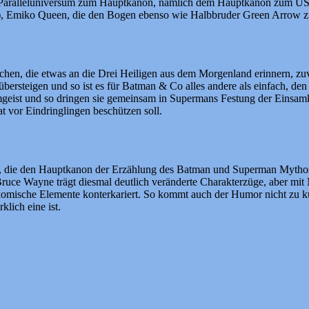
n Paralleluniversum zum Hauptkanon, nämlich dem Hauptkanon zum US-
te), Emiko Queen, die den Bogen ebenso wie Halbbruder Green Arrow z
dischen, die etwas an die Drei Heiligen aus dem Morgenland erinnern
 übersteigen und so ist es für Batman & Co alles andere als einfach,
mgeist und so dringen sie gemeinsam in Supermans Festung der Einsamk
at vor Eindringlingen beschützen soll.
ält, die den Hauptkanon der Erzählung des Batman und Superman Mytho
Bruce Wayne trägt diesmal deutlich veränderte Charakterzüge, aber mit 
komische Elemente konterkariert. So kommt auch der Humor nicht zu 
klich eine ist.