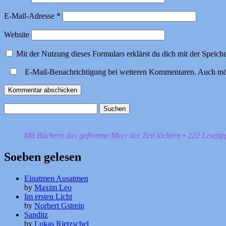
E-Mail-Adresse
*
Website
Mit der Nutzung dieses Formulars erklärst du dich mit der Speic
E-Mail-Benachrichtigung bei weiteren Kommentaren. Auch mö
Suchen
nach:
Mit Büchern das gefrorene Meer der Zeit löchern • 222 Leseti
Soeben gelesen
Einatmen Ausatmen
by
Maxim Leo
Im ersten Licht
by
Norbert Gstrein
Sanditz
by
Lukas Rietzschel