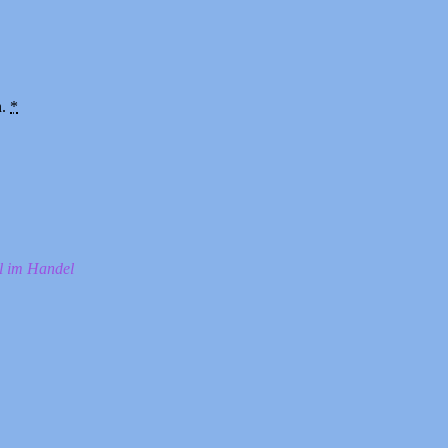
n.
*
ll im Handel