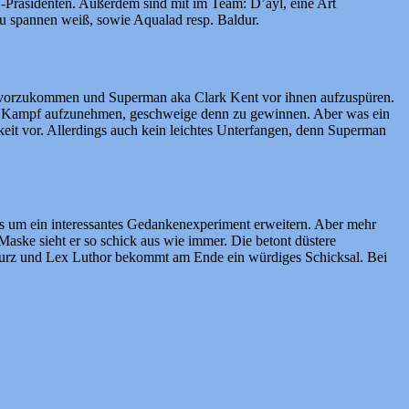
Präsidenten. Außerdem sind mit im Team: D’ayl, eine Art
u spannen weiß, sowie Aqualad resp. Baldur.
, zuvorzukommen und Superman aka Clark Kent vor ihnen aufzuspüren.
 den Kampf aufzunehmen, geschweige denn zu gewinnen. Aber was ein
eit vor. Allerdings auch kein leichtes Unterfangen, denn Superman
s um ein interessantes Gedankenexperiment erweitern. Aber mehr
Maske sieht er so schick aus wie immer. Die betont düstere
kurz und Lex Luthor bekommt am Ende ein würdiges Schicksal. Bei