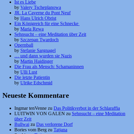
Ist es Liebe
by
Valery Tscheplanowa
JR. La Caverne du Pont Neuf
by
Hans Ulrich Obrist
Ein Königreich für eine Schnecke
by
Maria Rewa
Sehnsucht – eine Meditation über Zeit
by
Szczepan Twardoch
Opernball
by
Stefanie Sargnagel
… und dann wurden sie Nazis
by
Martin Haidinger
Die Frau als Mensch: Schamaninnen
by
Ulli Lust
Die letzte Patientin
by
Ulrike Edschmid
Neueste Kommentare
Ingmar tenVenne
zu
Das Politikverbot in der Schlaraffia
LUITWIN VON GALEN
zu
Sehnsucht – eine Meditation
über Zeit
Bullwai
zu
Das verlorene Dorf
Bories vom Berg
zu
Tatjana