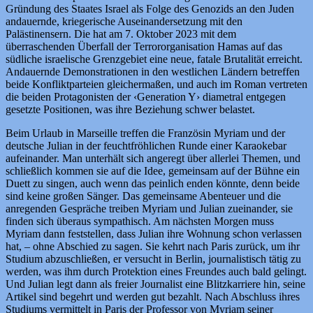
Gründung des Staates Israel als Folge des Genozids an den Juden
andauernde, kriegerische Auseinandersetzung mit den
Palästinensern. Die hat am 7. Oktober 2023 mit dem
überraschenden Überfall der Terrororganisation Hamas auf das
südliche israelische Grenzgebiet eine neue, fatale Brutalität erreicht.
Andauernde Demonstrationen in den westlichen Ländern betreffen
beide Konfliktparteien gleichermaßen, und auch im Roman vertreten
die beiden Protagonisten der ‹Generation Y› diametral entgegen
gesetzte Positionen, was ihre Beziehung schwer belastet.
Beim Urlaub in Marseille treffen die Französin Myriam und der
deutsche Julian in der feuchtfröhlichen Runde einer Karaokebar
aufeinander. Man unterhält sich angeregt über allerlei Themen, und
schließlich kommen sie auf die Idee, gemeinsam auf der Bühne ein
Duett zu singen, auch wenn das peinlich enden könnte, denn beide
sind keine großen Sänger. Das gemeinsame Abenteuer und die
anregenden Gespräche treiben Myriam und Julian zueinander, sie
finden sich überaus sympathisch. Am nächsten Morgen muss
Myriam dann feststellen, dass Julian ihre Wohnung schon verlassen
hat, – ohne Abschied zu sagen. Sie kehrt nach Paris zurück, um ihr
Studium abzuschließen, er versucht in Berlin, journalistisch tätig zu
werden, was ihm durch Protektion eines Freundes auch bald gelingt.
Und Julian legt dann als freier Journalist eine Blitzkarriere hin, seine
Artikel sind begehrt und werden gut bezahlt. Nach Abschluss ihres
Studiums vermittelt in Paris der Professor von Myriam seiner