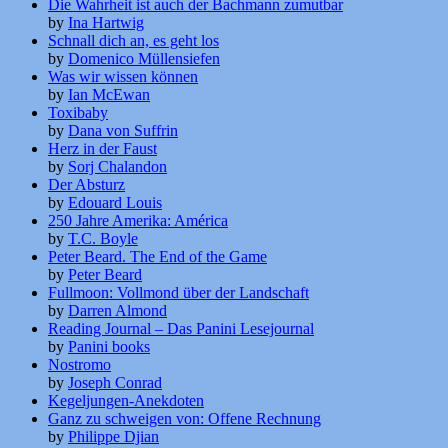
Die Wahrheit ist auch der Bachmann zumutbar
by
Ina Hartwig
Schnall dich an, es geht los
by
Domenico Müllensiefen
Was wir wissen können
by
Ian McEwan
Toxibaby
by
Dana von Suffrin
Herz in der Faust
by
Sorj Chalandon
Der Absturz
by
Edouard Louis
250 Jahre Amerika: América
by
T.C. Boyle
Peter Beard. The End of the Game
by
Peter Beard
Fullmoon: Vollmond über der Landschaft
by
Darren Almond
Reading Journal – Das Panini Lesejournal
by
Panini books
Nostromo
by
Joseph Conrad
Kegeljungen-Anekdoten
Ganz zu schweigen von: Offene Rechnung
by
Philippe Djian