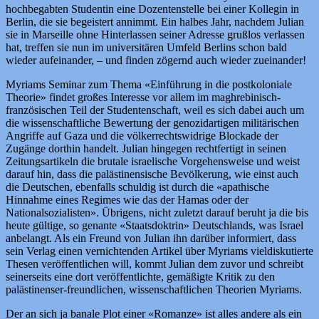
hochbegabten Studentin eine Dozentenstelle bei einer Kollegin in
Berlin, die sie begeistert annimmt. Ein halbes Jahr, nachdem Julian
sie in Marseille ohne Hinterlassen seiner Adresse grußlos verlassen
hat, treffen sie nun im universitären Umfeld Berlins schon bald
wieder aufeinander, – und finden zögernd auch wieder zueinander!
Myriams Seminar zum Thema «Einführung in die postkoloniale
Theorie» findet großes Interesse vor allem im maghrebinisch-
französischen Teil der Studentenschaft, weil es sich dabei auch um
die wissenschaftliche Bewertung der genozidartigen militärischen
Angriffe auf Gaza und die völkerrechtswidrige Blockade der
Zugänge dorthin handelt. Julian hingegen rechtfertigt in seinen
Zeitungsartikeln die brutale israelische Vorgehensweise und weist
darauf hin, dass die palästinensische Bevölkerung, wie einst auch
die Deutschen, ebenfalls schuldig ist durch die «apathische
Hinnahme eines Regimes wie das der Hamas oder der
Nationalsozialisten». Übrigens, nicht zuletzt darauf beruht ja die bis
heute gültige, so genante «Staatsdoktrin» Deutschlands, was Israel
anbelangt. Als ein Freund von Julian ihn darüber informiert, dass
sein Verlag einen vernichtenden Artikel über Myriams vieldiskutierte
Thesen veröffentlichen will, kommt Julian dem zuvor und schreibt
seinerseits eine dort veröffentlichte, gemäßigte Kritik zu den
palästinenser-freundlichen, wissenschaftlichen Theorien Myriams.
Der an sich ja banale Plot einer «Romanze» ist alles andere als ein