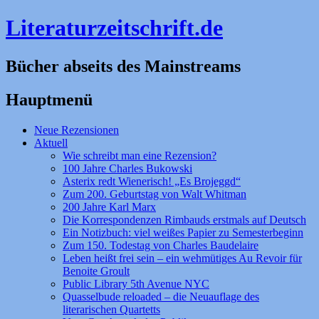
Literaturzeitschrift.de
Bücher abseits des Mainstreams
Hauptmenü
Zum
Neue Rezensionen
Inhalt
Aktuell
springen
Wie schreibt man eine Rezension?
100 Jahre Charles Bukowski
Asterix redt Wienerisch! „Es Brojeggd“
Zum 200. Geburtstag von Walt Whitman
200 Jahre Karl Marx
Die Korrespondenzen Rimbauds erstmals auf Deutsch
Ein Notizbuch: viel weißes Papier zu Semesterbeginn
Zum 150. Todestag von Charles Baudelaire
Leben heißt frei sein – ein wehmütiges Au Revoir für
Benoite Groult
Public Library 5th Avenue NYC
Quasselbude reloaded – die Neuauflage des
literarischen Quartetts