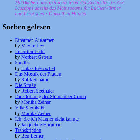
Mit Büchern das gefrorene Meer der Zeit löchern • 222
Lesetipps abseits des Mainstreams für Bücherwürmer
und Leseratten • Überall im Handel
Soeben gelesen
Einatmen Ausatmen
by
Maxim Leo
Im ersten Licht
by
Norbert Gstrein
Sanditz
by
Lukas Rietzschel
Das Mosaik der Frauen
by
Rafik Schami
Die Straße
by
Robert Seethaler
Die Ordnung der Sterne über Como
by
Monika Zeiner
Villa Sternbald
by
Monika Zeiner
Ich, die ich Männer nicht kannte
by
Jacqueline Harpman
Transkription
by
Ben Lerner