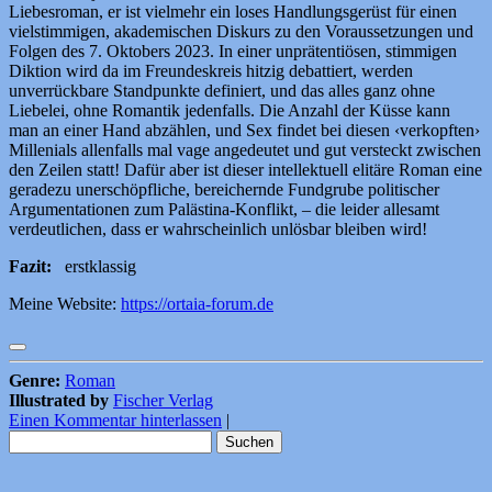
Liebesroman, er ist vielmehr ein loses Handlungsgerüst für einen
vielstimmigen, akademischen Diskurs zu den Voraussetzungen und
Folgen des 7. Oktobers 2023. In einer unprätentiösen, stimmigen
Diktion wird da im Freundeskreis hitzig debattiert, werden
unverrückbare Standpunkte definiert, und das alles ganz ohne
Liebelei, ohne Romantik jedenfalls. Die Anzahl der Küsse kann
man an einer Hand abzählen, und Sex findet bei diesen ‹verkopften›
Millenials allenfalls mal vage angedeutet und gut versteckt zwischen
den Zeilen statt! Dafür aber ist dieser intellektuell elitäre Roman eine
geradezu unerschöpfliche, bereichernde Fundgrube politischer
Argumentationen zum Palästina-Konflikt, – die leider allesamt
verdeutlichen, dass er wahrscheinlich unlösbar bleiben wird!
Fazit:
erstklassig
Meine Website:
https://ortaia-forum.de
Genre:
Roman
Illustrated by
Fischer Verlag
Einen Kommentar hinterlassen
|
Suchen
nach: