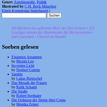
Genre:
Autobiografie
,
Politik
Illustrated by
C.H. Beck München
Einen Kommentar hinterlassen
|
Suchen
nach:
Mit Büchern das gefrorene Meer der Zeit löchern • 222
Lesetipps abseits des Mainstreams für Bücherwürmer
und Leseratten • Überall im Handel
Soeben gelesen
Einatmen Ausatmen
by
Maxim Leo
Im ersten Licht
by
Norbert Gstrein
Sanditz
by
Lukas Rietzschel
Das Mosaik der Frauen
by
Rafik Schami
Die Straße
by
Robert Seethaler
Die Ordnung der Sterne über Como
by
Monika Zeiner