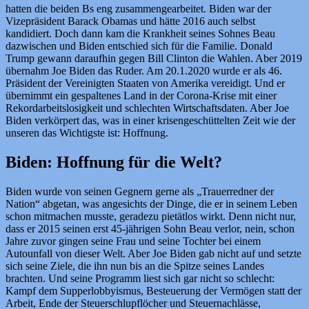
hatten die beiden Bs eng zusammengearbeitet. Biden war der
Vizepräsident Barack Obamas und hätte 2016 auch selbst
kandidiert. Doch dann kam die Krankheit seines Sohnes Beau
dazwischen und Biden entschied sich für die Familie. Donald
Trump gewann daraufhin gegen Bill Clinton die Wahlen. Aber 2019
übernahm Joe Biden das Ruder. Am 20.1.2020 wurde er als 46.
Präsident der Vereinigten Staaten von Amerika vereidigt. Und er
übernimmt ein gespaltenes Land in der Corona-Krise mit einer
Rekordarbeitslosigkeit und schlechten Wirtschaftsdaten. Aber Joe
Biden verkörpert das, was in einer krisengeschüttelten Zeit wie der
unseren das Wichtigste ist: Hoffnung.
Biden: Hoffnung für die Welt?
Biden wurde von seinen Gegnern gerne als „Trauerredner der
Nation“ abgetan, was angesichts der Dinge, die er in seinem Leben
schon mitmachen musste, geradezu pietätlos wirkt. Denn nicht nur,
dass er 2015 seinen erst 45-jährigen Sohn Beau verlor, nein, schon
Jahre zuvor gingen seine Frau und seine Tochter bei einem
Autounfall von dieser Welt. Aber Joe Biden gab nicht auf und setzte
sich seine Ziele, die ihn nun bis an die Spitze seines Landes
brachten. Und seine Programm liest sich gar nicht so schlecht:
Kampf dem Supperlobbyismus, Besteuerung der Vermögen statt der
Arbeit, Ende der Steuerschlupflöcher und Steuernachlässe,