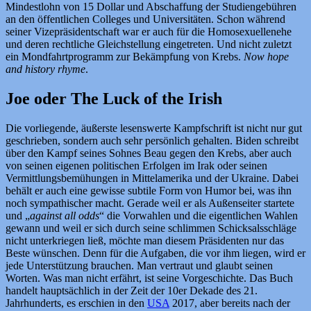
Mindestlohn von 15 Dollar und Abschaffung der Studiengebühren
an den öffentlichen Colleges und Universitäten. Schon während
seiner Vizepräsidentschaft war er auch für die Homosexuellenehe
und deren rechtliche Gleichstellung eingetreten. Und nicht zuletzt
ein Mondfahrtprogramm zur Bekämpfung von Krebs.
Now hope
and history rhyme
.
Joe oder The Luck of the Irish
Die vorliegende, äußerste lesenswerte Kampfschrift ist nicht nur gut
geschrieben, sondern auch sehr persönlich gehalten. Biden schreibt
über den Kampf seines Sohnes Beau gegen den Krebs, aber auch
von seinen eigenen politischen Erfolgen im Irak oder seinen
Vermittlungsbemühungen in Mittelamerika und der Ukraine. Dabei
behält er auch eine gewisse subtile Form von Humor bei, was ihn
noch sympathischer macht. Gerade weil er als Außenseiter startete
und „
against all odds
“ die Vorwahlen und die eigentlichen Wahlen
gewann und weil er sich durch seine schlimmen Schicksalsschläge
nicht unterkriegen ließ, möchte man diesem Präsidenten nur das
Beste wünschen. Denn für die Aufgaben, die vor ihm liegen, wird er
jede Unterstützung brauchen. Man vertraut und glaubt seinen
Worten. Was man nicht erfährt, ist seine Vorgeschichte. Das Buch
handelt hauptsächlich in der Zeit der 10er Dekade des 21.
Jahrhunderts, es erschien in den
USA
2017, aber bereits nach der