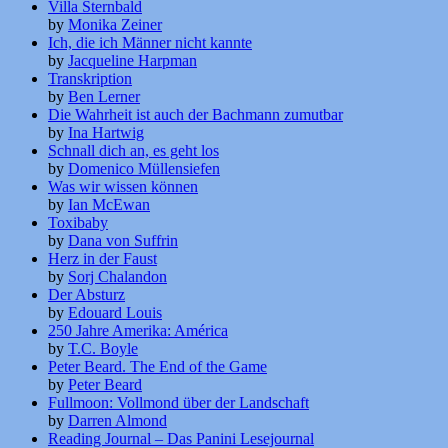
Villa Sternbald
by
Monika Zeiner
Ich, die ich Männer nicht kannte
by
Jacqueline Harpman
Transkription
by
Ben Lerner
Die Wahrheit ist auch der Bachmann zumutbar
by
Ina Hartwig
Schnall dich an, es geht los
by
Domenico Müllensiefen
Was wir wissen können
by
Ian McEwan
Toxibaby
by
Dana von Suffrin
Herz in der Faust
by
Sorj Chalandon
Der Absturz
by
Edouard Louis
250 Jahre Amerika: América
by
T.C. Boyle
Peter Beard. The End of the Game
by
Peter Beard
Fullmoon: Vollmond über der Landschaft
by
Darren Almond
Reading Journal – Das Panini Lesejournal