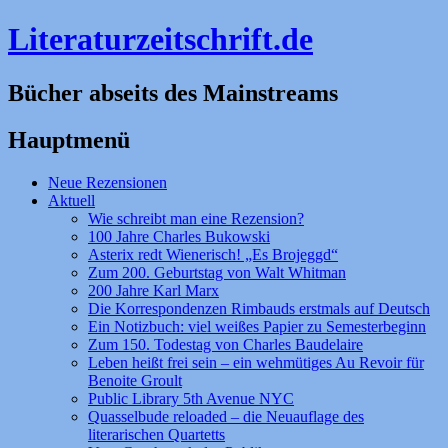
Literaturzeitschrift.de
Bücher abseits des Mainstreams
Hauptmenü
Zum
Neue Rezensionen
Inhalt
Aktuell
springen
Wie schreibt man eine Rezension?
100 Jahre Charles Bukowski
Asterix redt Wienerisch! „Es Brojeggd“
Zum 200. Geburtstag von Walt Whitman
200 Jahre Karl Marx
Die Korrespondenzen Rimbauds erstmals auf Deutsch
Ein Notizbuch: viel weißes Papier zu Semesterbeginn
Zum 150. Todestag von Charles Baudelaire
Leben heißt frei sein – ein wehmütiges Au Revoir für
Benoite Groult
Public Library 5th Avenue NYC
Quasselbude reloaded – die Neuauflage des
literarischen Quartetts