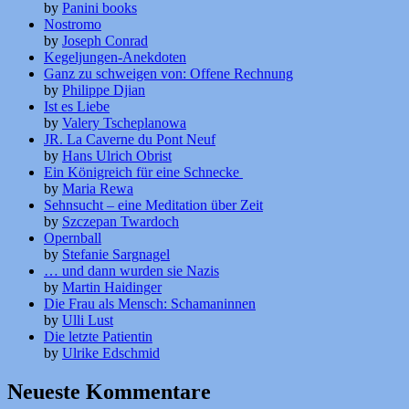
by
Panini books
Nostromo
by
Joseph Conrad
Kegeljungen-Anekdoten
Ganz zu schweigen von: Offene Rechnung
by
Philippe Djian
Ist es Liebe
by
Valery Tscheplanowa
JR. La Caverne du Pont Neuf
by
Hans Ulrich Obrist
Ein Königreich für eine Schnecke
by
Maria Rewa
Sehnsucht – eine Meditation über Zeit
by
Szczepan Twardoch
Opernball
by
Stefanie Sargnagel
… und dann wurden sie Nazis
by
Martin Haidinger
Die Frau als Mensch: Schamaninnen
by
Ulli Lust
Die letzte Patientin
by
Ulrike Edschmid
Neueste Kommentare