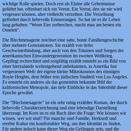
wichtige Rolle spielen. Doch erst als Elaine alle Geheimnisse
gelüftet hat, offenbart sich ein Verrat. Ein Verrat, den sie nie wird
vergessen können, aber vielleicht verzeihen. Die Verzeihung
gefördert durch liebevolle Erinnerungen. So hat sie es ihr Leben
lang gehalten: “Wenn Eier zerbrechen, macht man am besten ein
Omelett”.
Die Blechmenagerie zeichnet eine satte, bunte Familiengeschichte
über mehrere Generationen. Sie erzählt von tiefer
Geschwisterbindung, aber auch von den Träumen und Sorgen der
amerikanischen Einwandergeneration im zweiten Weltkrieg.
Gepflegt recherchiert und sorgfältig erzählt entsteht so ein Bild von
einer hierzulande weitestgehend unbekannten, in Amerika fast
vergessenen Welt: der eigene kleine Mikrokosmos des einstigen
Boyle Heights, dem früher rein jüdischen Stadtteil von Los Angeles.
Es entsteht ein anderes als das gemeinhin bekannte Bild der
kalifornischen Metropole, das tiefe Einblicke in das Sittenbild dieser
Epoche gewährt.
Die “Blechmenagerie” ist ein sehr ruhig erzählter Roman, der durch
liebevolle Charakterzeichnung und eine lebendige Darstellung
überzeugt. Im Kern ist es ein Buch über die Frage: Wie können wir
wissen, wer wir sind? Für manche sind Familie, Herkunft und
ererbte Kultur ein komfortabler Weg, um ihre Identität zu finden.
Für andere jedoch kann dieser Weg ein Gefängnis sein, und die