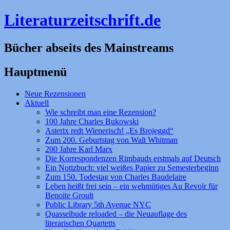
Literaturzeitschrift.de
Bücher abseits des Mainstreams
Hauptmenü
Zum
Neue Rezensionen
Inhalt
Aktuell
springen
Wie schreibt man eine Rezension?
100 Jahre Charles Bukowski
Asterix redt Wienerisch! „Es Brojeggd“
Zum 200. Geburtstag von Walt Whitman
200 Jahre Karl Marx
Die Korrespondenzen Rimbauds erstmals auf Deutsch
Ein Notizbuch: viel weißes Papier zu Semesterbeginn
Zum 150. Todestag von Charles Baudelaire
Leben heißt frei sein – ein wehmütiges Au Revoir für
Benoite Groult
Public Library 5th Avenue NYC
Quasselbude reloaded – die Neuauflage des
literarischen Quartetts