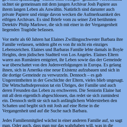
sichtet sie gemeinsam mit dem jungen Archivar Josh Papiere aus
ihrem langen Leben als Anwältin. Natürlich sind darunter auch
private Papiere und einige davon wecken die Aufmerksamkeit des
eifrigen Archivars. Es sind Briefe vom zu seiner Zeit berühmten
Detektiv Philip Marlowe, die sich mit einer in der Vergangenheit
liegenden Tragödie befassen.
Vor mehr als 60 Jahren hat Elaines Zwillingsschwester Barbara ihre
Familie verlassen, seitdem gibt es von ihr nicht ein einziges
Lebenszeichen. Elaines und Barbaras Familie lebte damals in Boyle
Heights, dem jüdischen Stadtteil von Los Angeles. Elaines Eltern
waren aus Rumänien emigriert, ihr Leben sowie das der Gemeinde
war überschattet von den Judenverfolgungen in Europa. Es gelang
ihnen, sich in Amerika eine neue Existenz aufzubauen und sich in
die dortige Gemeinde zu verwurzeln. Dennoch – es gab
Ungereimtheiten in der Geschichte der Eltern, vieles blieb ungesagt.
Die Wirtschaftsdepression tat ein Übriges, der Familie und auch
deren Freunden das Leben zu erschweren. Die Seniorin Elaine hat
mit all dem eigentlich abgeschlossen, das redet sie sich zumindest
ein. Dennoch stellt sie sich nach anfänglichem Widerstreben den
Schatten und begibt sich mit Josh auf eine Reise in die
Vergangenheit und auf die Suche nach Barbara.
Jedes Familienmitglied wächst in einer anderen Familie auf, so sagt
man. Oder auch, dass man nur das wahrhaben will, was in die