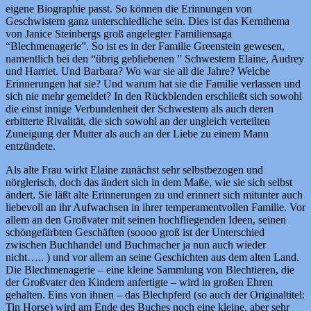
eigene Biographie passt. So können die Erinnungen von
Geschwistern ganz unterschiedliche sein. Dies ist das Kernthema
von Janice Steinbergs groß angelegter Familiensaga
“Blechmenagerie”. So ist es in der Familie Greenstein gewesen,
namentlich bei den “übrig gebliebenen ” Schwestern Elaine, Audrey
und Harriet. Und Barbara? Wo war sie all die Jahre? Welche
Erinnerungen hat sie? Und warum hat sie die Familie verlassen und
sich nie mehr gemeldet? In den Rückblenden erschließt sich sowohl
die einst innige Verbundenheit der Schwestern als auch deren
erbitterte Rivalität, die sich sowohl an der ungleich verteilten
Zuneigung der Mutter als auch an der Liebe zu einem Mann
entzündete.
Als alte Frau wirkt Elaine zunächst sehr selbstbezogen und
nörglerisch, doch das ändert sich in dem Maße, wie sie sich selbst
ändert. Sie läßt alte Erinnerungen zu und erinnert sich mitunter auch
liebevoll an ihr Aufwachsen in ihrer temperamentvollen Familie. Vor
allem an den Großvater mit seinen hochfliegenden Ideen, seinen
schöngefärbten Geschäften (soooo groß ist der Unterschied
zwischen Buchhandel und Buchmacher ja nun auch wieder
nicht….. ) und vor allem an seine Geschichten aus dem alten Land.
Die Blechmenagerie – eine kleine Sammlung von Blechtieren, die
der Großvater den Kindern anfertigte – wird in großen Ehren
gehalten. Eins von ihnen – das Blechpferd (so auch der Originaltitel:
Tin Horse) wird am Ende des Buches noch eine kleine, aber sehr