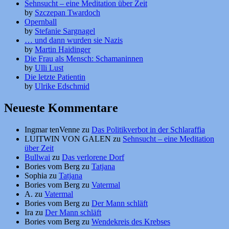
Sehnsucht – eine Meditation über Zeit
by
Szczepan Twardoch
Opernball
by
Stefanie Sargnagel
… und dann wurden sie Nazis
by
Martin Haidinger
Die Frau als Mensch: Schamaninnen
by
Ulli Lust
Die letzte Patientin
by
Ulrike Edschmid
Neueste Kommentare
Ingmar tenVenne
zu
Das Politikverbot in der Schlaraffia
LUITWIN VON GALEN
zu
Sehnsucht – eine Meditation
über Zeit
Bullwai
zu
Das verlorene Dorf
Bories vom Berg
zu
Tatjana
Sophia
zu
Tatjana
Bories vom Berg
zu
Vatermal
A.
zu
Vatermal
Bories vom Berg
zu
Der Mann schläft
Ira
zu
Der Mann schläft
Bories vom Berg
zu
Wendekreis des Krebses