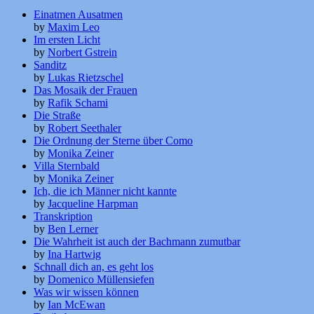
Einatmen Ausatmen
by
Maxim Leo
Im ersten Licht
by
Norbert Gstrein
Sanditz
by
Lukas Rietzschel
Das Mosaik der Frauen
by
Rafik Schami
Die Straße
by
Robert Seethaler
Die Ordnung der Sterne über Como
by
Monika Zeiner
Villa Sternbald
by
Monika Zeiner
Ich, die ich Männer nicht kannte
by
Jacqueline Harpman
Transkription
by
Ben Lerner
Die Wahrheit ist auch der Bachmann zumutbar
by
Ina Hartwig
Schnall dich an, es geht los
by
Domenico Müllensiefen
Was wir wissen können
by
Ian McEwan