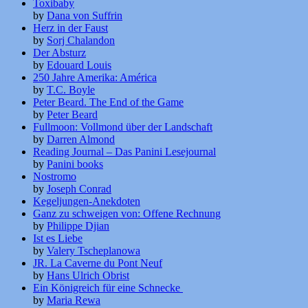
Toxibaby
by
Dana von Suffrin
Herz in der Faust
by
Sorj Chalandon
Der Absturz
by
Edouard Louis
250 Jahre Amerika: América
by
T.C. Boyle
Peter Beard. The End of the Game
by
Peter Beard
Fullmoon: Vollmond über der Landschaft
by
Darren Almond
Reading Journal – Das Panini Lesejournal
by
Panini books
Nostromo
by
Joseph Conrad
Kegeljungen-Anekdoten
Ganz zu schweigen von: Offene Rechnung
by
Philippe Djian
Ist es Liebe
by
Valery Tscheplanowa
JR. La Caverne du Pont Neuf
by
Hans Ulrich Obrist
Ein Königreich für eine Schnecke
by
Maria Rewa