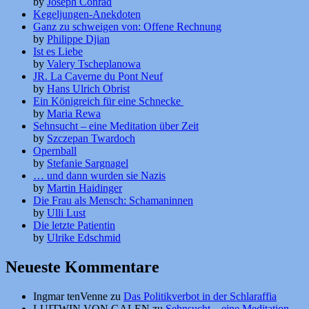
by
Joseph Conrad
Kegeljungen-Anekdoten
Ganz zu schweigen von: Offene Rechnung
by
Philippe Djian
Ist es Liebe
by
Valery Tscheplanowa
JR. La Caverne du Pont Neuf
by
Hans Ulrich Obrist
Ein Königreich für eine Schnecke
by
Maria Rewa
Sehnsucht – eine Meditation über Zeit
by
Szczepan Twardoch
Opernball
by
Stefanie Sargnagel
… und dann wurden sie Nazis
by
Martin Haidinger
Die Frau als Mensch: Schamaninnen
by
Ulli Lust
Die letzte Patientin
by
Ulrike Edschmid
Neueste Kommentare
Ingmar tenVenne
zu
Das Politikverbot in der Schlaraffia
LUITWIN VON GALEN
zu
Sehnsucht – eine Meditation