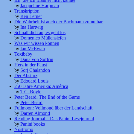
Ich, die ich Männer nicht kannte
by
Jacqueline Harpman
Transkription
by
Ben Lerner
Die Wahrheit ist auch der Bachmann zumutbar
by
Ina Hartwig
Schnall dich an, es geht los
by
Domenico Müllensiefen
Was wir wissen können
by
Ian McEwan
Toxibaby
by
Dana von Suffrin
Herz in der Faust
by
Sorj Chalandon
Der Absturz
by
Edouard Louis
250 Jahre Amerika: América
by
T.C. Boyle
Peter Beard. The End of the Game
by
Peter Beard
Fullmoon: Vollmond über der Landschaft
by
Darren Almond
Reading Journal – Das Panini Lesejournal
by
Panini books
Nostromo