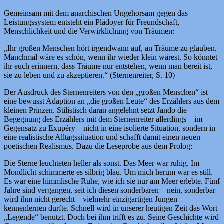
Gemeinsam mit dem anarchischen Ungehorsam gegen das
Leistungssystem entsteht ein Plädoyer für Freundschaft,
Menschlichkeit und die Verwirklichung von Träumen:
„Ihr großen Menschen hört irgendwann auf, an Träume zu glauben.
Manchmal wäre es schön, wenn ihr wieder klein wärest. So könntet
ihr euch erinnern, dass Träume nur entstehen, wenn man bereit ist,
sie zu leben und zu akzeptieren.“ (Sternenreiter, S. 10)
Der Ausdruck des Sternenreiters von den „großen Menschen“ ist
eine bewusst Adaption an „die großen Leute“ des Erzählers aus dem
kleinen Prinzen. Stilistisch daran angelehnt setzt Jando die
Begegnung des Erzählers mit dem Sternenreiter allerdings – im
Gegensatz zu Exupéry – nicht in eine isolierte Situation, sondern in
eine realistische Alltagssituation und schafft damit einen neuen
poetischen Realismus. Dazu die Leseprobe aus dem Prolog:
Die Sterne leuchteten heller als sonst. Das Meer war ruhig. Im
Mondlicht schimmerte es silbrig blau. Um mich herum war es still.
Es war eine himmlische Ruhe, wie ich sie nur am Meer erlebte. Fünf
Jahre sind vergangen, seit ich diesen sonderbaren – nein, sonderbar
wird ihm nicht gerecht – vielmehr einzigartigen Jungen
kennenlernen durfte. Schnell wird in unserer heutigen Zeit das Wort
„Legende“ benutzt. Doch bei ihm trifft es zu. Seine Geschichte wird