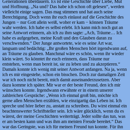
Generationen überdauern. Es ist eine Geschichte über Liebe, Mut
und Hoffnung. „Na und? Das habe ich schon oft gelesen“, werden
vielleicht einige sagen. Das mag stimmen und hat auch seine
Berechtigung. Doch wenn ihr euch einlasst auf die Geschichte des
Jungen − nur Gott allein weiß, woher er kam − können Träume
wahr werden. Ich habe es selbst erlebt. Ich kann mich noch gut an
seine Antwort erinnern, als ich zu ihm sagte: „Ach, Träume… Ich
habe es aufgegeben, meine Kraft und den Glauben daran zu
verschwenden.“ Der Junge antwortete, wie es seine Art war,
langsam und bedächtig: „Ihr großen Menschen hört irgendwann auf,
an Träume zu glauben. Manchmal wäre es schön, wenn ihr wieder
klein wäret. So könntet ihr euch erinnern, dass Träume nur
entstehen, wenn man bereit ist, sie zu leben und zu akzeptieren.“
Damals konnte ich wenig mit seiner Antwort anfangen. Na ja, wenn
ich es mir eingestehe, schon ein bisschen. Doch zur damaligen Zeit
war ich noch nicht bereit, mich damit auseinanderzusetzen. Aber
dazu komme ich später. Mir war er der beste Freund, den ich mir
wünschen konnte. Irgendwann erwähnte er in einem unserer
zahlreichen Gespräche: „Wenn ich einmal groß bin, möchte ich
gerne allen Menschen erzählen, wie einzigartig das Leben ist. Ich
spreche und höre lieber zu, anstatt zu schreiben. Du wirst einmal ein
beachtenswerter Schriftsteller sein. Ich wäre glücklich, wenn du es
wärest, der meine Geschichten weiterträgt. Jeder sollte das tun, was
er am besten kann und was ihm am meisten Freude bereitet.“ Das
war das Geringste, was ich für meinen Freund tun konnte. Für ihn