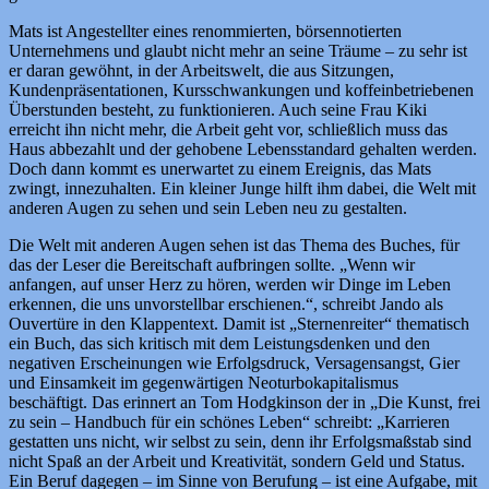
Mats ist Angestellter eines renommierten, börsennotierten
Unternehmens und glaubt nicht mehr an seine Träume – zu sehr ist
er daran gewöhnt, in der Arbeitswelt, die aus Sitzungen,
Kundenpräsentationen, Kursschwankungen und koffeinbetriebenen
Überstunden besteht, zu funktionieren. Auch seine Frau Kiki
erreicht ihn nicht mehr, die Arbeit geht vor, schließlich muss das
Haus abbezahlt und der gehobene Lebensstandard gehalten werden.
Doch dann kommt es unerwartet zu einem Ereignis, das Mats
zwingt, innezuhalten. Ein kleiner Junge hilft ihm dabei, die Welt mit
anderen Augen zu sehen und sein Leben neu zu gestalten.
Die Welt mit anderen Augen sehen ist das Thema des Buches, für
das der Leser die Bereitschaft aufbringen sollte. „Wenn wir
anfangen, auf unser Herz zu hören, werden wir Dinge im Leben
erkennen, die uns unvorstellbar erschienen.“, schreibt Jando als
Ouvertüre in den Klappentext. Damit ist „Sternenreiter“ thematisch
ein Buch, das sich kritisch mit dem Leistungsdenken und den
negativen Erscheinungen wie Erfolgsdruck, Versagensangst, Gier
und Einsamkeit im gegenwärtigen Neoturbokapitalismus
beschäftigt. Das erinnert an Tom Hodgkinson der in „Die Kunst, frei
zu sein – Handbuch für ein schönes Leben“ schreibt: „Karrieren
gestatten uns nicht, wir selbst zu sein, denn ihr Erfolgsmaßstab sind
nicht Spaß an der Arbeit und Kreativität, sondern Geld und Status.
Ein Beruf dagegen – im Sinne von Berufung – ist eine Aufgabe, mit