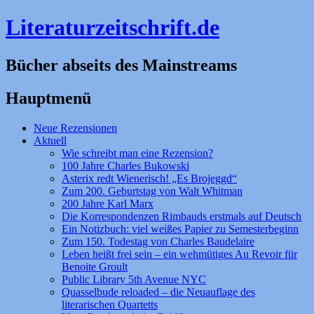
Literaturzeitschrift.de
Bücher abseits des Mainstreams
Hauptmenü
Zum
Neue Rezensionen
Inhalt
Aktuell
springen
Wie schreibt man eine Rezension?
100 Jahre Charles Bukowski
Asterix redt Wienerisch! „Es Brojeggd“
Zum 200. Geburtstag von Walt Whitman
200 Jahre Karl Marx
Die Korrespondenzen Rimbauds erstmals auf Deutsch
Ein Notizbuch: viel weißes Papier zu Semesterbeginn
Zum 150. Todestag von Charles Baudelaire
Leben heißt frei sein – ein wehmütiges Au Revoir für
Benoite Groult
Public Library 5th Avenue NYC
Quasselbude reloaded – die Neuauflage des
literarischen Quartetts