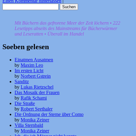
Einen Kommentar hinterlassen
|
Suchen
nach:
Mit Büchern das gefrorene Meer der Zeit löchern • 222
Lesetipps abseits des Mainstreams für Bücherwürmer
und Leseratten • Überall im Handel
Soeben gelesen
Einatmen Ausatmen
by
Maxim Leo
Im ersten Licht
by
Norbert Gstrein
Sanditz
by
Lukas Rietzschel
Das Mosaik der Frauen
by
Rafik Schami
Die Straße
by
Robert Seethaler
Die Ordnung der Sterne über Como
by
Monika Zeiner
Villa Sternbald
by
Monika Zeiner