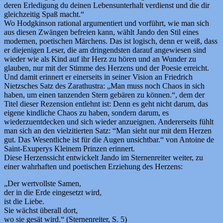
deren Erledigung du deinen Lebensunterhalt verdienst und die dir
gleichzeitig Spaß macht.“
Wo Hodgkinson rational argumentiert und vorführt, wie man sich
aus diesen Zwängen befreien kann, wählt Jando den Stil eines
modernen, poetischen Märchens. Das ist logisch, denn er weiß, dass
er diejenigen Leser, die am dringendsten darauf angewiesen sind
wieder wie als Kind auf ihr Herz zu hören und an Wunder zu
glauben, nur mit der Stimme des Herzens und der Poesie erreicht.
Und damit erinnert er einerseits in seiner Vision an Friedrich
Nietzsches Satz des Zarathustra: „Man muss noch Chaos in sich
haben, um einen tanzenden Stern gebären zu können.“, dem der
Titel dieser Rezension entlehnt ist: Denn es geht nicht darum, das
eigene kindliche Chaos zu haben, sondern darum, es
wiederzuentdecken und sich wieder anzueignen. Andererseits fühlt
man sich an den vielzitierten Satz: “Man sieht nur mit dem Herzen
gut. Das Wesentliche ist für die Augen unsichtbar.“ von Antoine de
Saint-Exuperys Kleinem Prinzen erinnert.
Diese Herzenssicht entwickelt Jando im Sternenreiter weiter, zu
einer wahrhaften und poetischen Erziehung des Herzens:
„Der wertvollste Samen,
der in die Erde eingesetzt wird,
ist die Liebe.
Sie wächst überall dort,
wo sie gesät wird.“ (Sternenreiter, S. 5)