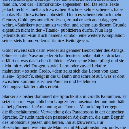
fand ich, von der »Humorkritik« abgesehen, fad. Da seine Texte
jedoch recht schnell auch zwischen Buchdeckeln erscheinen, habe
ich das Blatt inzwischen abbestellt. Denn es schenkt einfach mehr
Genuss, Goldt gesammelt zu lesen, zumal er sich auch dagegen
wehrt, »Satiriker« genannt zu werden und schon aus diesem Grunde
eigentlich nicht in der »Titanic« publizieren dürfte. Nun liegt
jedenfalls mit »Ein Buch namens Zimbo« eine weitere Kompilation
seiner stets humorvollen »Titanic«-Beiträge vor.
Goldt erweist sich darin wieder als genauer Beobachter des Alltags.
Ohne sich die Nase an jeder Schaufensterscheibe platt zu drücken,
erfährt er, was das Leben feilbietet. »Wer seine Sinne pflegt und sie
nicht mit zuviel Drogen, zuviel Lärm oder zuviel Lektüre
malträtiert,« so sein Credo, »dem zeigt sich das Leben von ganz
allein«. Spricht´s, steigt in die U-Bahn und schreibt auf, was er dort
zwischen kommunistischen Pärchen und bettelnden
Zeitungsverkäufern alles erlebt.
Stärker als bisher dominiert die Sprachkritik in Goldts Kolumnen. Er
setzt sich mit »sprachlichem Ungeziefer« auseinander und unterhält
dabei glänzend. In Anlehnung an Thomas Mann kämpft er gegen
die überschäumende Verwendung des Paradoxons in der deutschen
Sprache. Er sucht nach den passenden Adjektiven, die zum Begriff
des Snobismus passen und helfen, ihn aufzuwerten. Für
Bezeichnungen wie »junge Männer mit Migrationshintergrund«, die