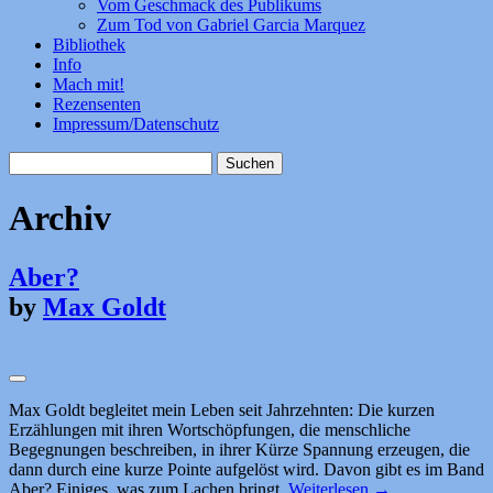
Vom Geschmack des Publikums
Zum Tod von Gabriel Garcia Marquez
Bibliothek
Info
Mach mit!
Rezensenten
Impressum/Datenschutz
Suchen
nach:
Archiv
Aber?
by
Max Goldt
Max Goldt begleitet mein Leben seit Jahrzehnten: Die kurzen
Erzählungen mit ihren Wortschöpfungen, die menschliche
Begegnungen beschreiben, in ihrer Kürze Spannung erzeugen, die
dann durch eine kurze Pointe aufgelöst wird. Davon gibt es im Band
Aber? Einiges, was zum Lachen bringt.
Weiterlesen
→