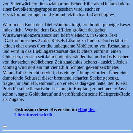
von Sittenwächtern im sozialharmonischen Eifer als «Denunziation«
einer Bevölkerungsgruppe angesehen wird, sucht er
Ersatzformulierungen und kommt letztlich auf »Geschöpfe«.
Warum das Buch den Titel »Zimbo« trägt, erfährt der geneigte Leser
indes nicht. Wer bei dem Begriff den größten deutschen
Wurstwarenkonzern assoziiert, hofft vielleicht, in Goldts Text
»Gastronomisches 2« des Rätsels Lösung zu finden. Dort erfährt er
jedoch eher etwas über die unbequeme Möblierung von Restaurants
und wird in das Lieblingsrestaurant des Dichters entführt: einen
Chinesen, der sich seit Jahren nicht verändert hat und »das Klischee
von der stehen gebliebenen Zeit gnadenlos beherzt« auslebt. Jeden
Montag wird dort ein mit vier Chili-Schoten gekennzeichnetes
Mapo-Tofu-Gericht serviert, das einige Übung erfordert. Über eine
dampfende Schüssel dieser brennend scharfen Speise gebeugt,
fragte ihn Daniel Kehlmann, ob er etwas dagegen hätte, den Kleist-
Preis für seine literarische Leistung in Empfang zu nehmen. »Passt
schon«, sagte Goldt darauf und veröffentlicht seine Kleistpreis-Rede
als Zugabe.
Diskussion dieser Rezension im
Blog der
Literaturzeitschrift