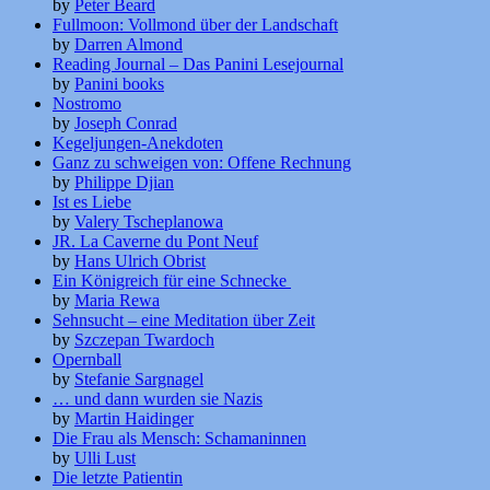
by
Peter Beard
Fullmoon: Vollmond über der Landschaft
by
Darren Almond
Reading Journal – Das Panini Lesejournal
by
Panini books
Nostromo
by
Joseph Conrad
Kegeljungen-Anekdoten
Ganz zu schweigen von: Offene Rechnung
by
Philippe Djian
Ist es Liebe
by
Valery Tscheplanowa
JR. La Caverne du Pont Neuf
by
Hans Ulrich Obrist
Ein Königreich für eine Schnecke
by
Maria Rewa
Sehnsucht – eine Meditation über Zeit
by
Szczepan Twardoch
Opernball
by
Stefanie Sargnagel
… und dann wurden sie Nazis
by
Martin Haidinger
Die Frau als Mensch: Schamaninnen
by
Ulli Lust
Die letzte Patientin