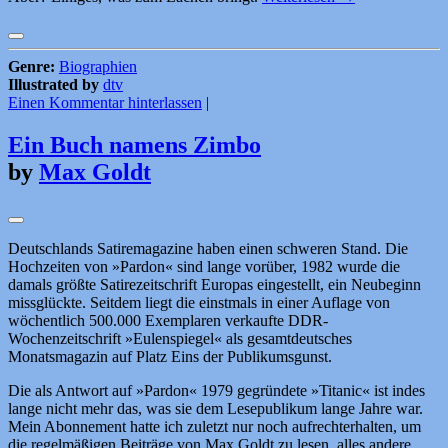
Genre:
Biographien
Illustrated by
dtv
Einen Kommentar hinterlassen
|
Ein Buch namens Zimbo
by
Max Goldt
Deutschlands Satiremagazine haben einen schweren Stand. Die
Hochzeiten von »Pardon« sind lange vorüber, 1982 wurde die
damals größte Satirezeitschrift Europas eingestellt, ein Neubeginn
missglückte. Seitdem liegt die einstmals in einer Auflage von
wöchentlich 500.000 Exemplaren verkaufte DDR-
Wochenzeitschrift »Eulenspiegel« als gesamtdeutsches
Monatsmagazin auf Platz Eins der Publikumsgunst.
Die als Antwort auf »Pardon« 1979 gegründete »Titanic« ist indes
lange nicht mehr das, was sie dem Lesepublikum lange Jahre war.
Mein Abonnement hatte ich zuletzt nur noch aufrechterhalten, um
die regelmäßigen Beiträge von Max Goldt zu lesen, alles andere