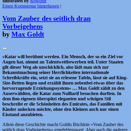
Illustrated by
Rowohlt
Einen Kommentar hinterlassen
|
Vom Zauber des seitlich dran
Vorbeigehens
by
Max Goldt
»Katar will berühmt werden. Ein Mensch, der so ein Ziel vor
Augen hat, nimmt an Talentwettbewerben teil. Unter Staaten
gilt dieser Weg als unschicklich, also lädt man sich zur
Bekanntmachung seiner Herrlichkeiten internationale
Schreibkräfte ein, setzt sie an erlesene Tafeln, lässt sie auf King-
Size-Betten liegen und erzählt ihnen nebenbei etwas über das
hervorragende Erziehungssystem« … Max Goldt zählt zu den
Auserwählten, die Katar zum Nulltarif besuchen durften. In
dem ihm eigenen überspitzt eleganten und witzigen Stil
beschreibt er die Schönheiten des Emirates, das Familien mit
Kinder anlocken möchte, ohne den Kleinen auch nur einen
Eisstand anzubieten.
Allein diese Geschichte macht Goldts Büchlein »Vom Zauber des
seitlich dran Vorbeigehens« empfehlenswert. Aber auch die anderen