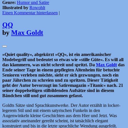
Genre:
Humor und Satire
Illustrated by
Rowohlt
Einen Kommentar hinterlassen
|
QQ
by
Max Goldt
»Quiet quality«, abgekürzt »QQ«, ist ein amerikanischer
Modebegriff und bedeutet so etwas wie »stille Güte«. Es will all
das klammern, was nicht schreit und spritzt. Da
Max Goldt
das
Ende seiner Tage in einem gepflegten Altenheim für betuchte
Senioren verleben möchte, sieht er sich gezwungen, noch ein
paar Jährchen zu schreien und zu spritzen. Dieser Tätigkeit
geht der Autor bevorzugt im Satiremagazin »Titanic« nach. 21
seiner doppelseitigen stilbildenden Aufsätze sind in diesem
Bändchen still und gut zusammen gefasst.
Goldts Sätze sind Sprachkunstwerke. Der Autor erzählt in locker-
legerem Stil und mit einem satyrischen Funkeln in den
Augenwinkeln kleine Geschichten aus dem Hier und Jetzt. Was
assoziativ aneinander gereiht scheint, ist tatsächlich elegant
konstruiert und bis in die letzte sprachliche Wendung ausgefeilt.