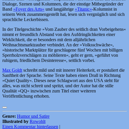
Dialoge, Szenen und Kolumnen, die der einstige Mitbegründer der
Band
»Foyer des Arts«
und langjährige
»Titanic«
-Kolumnist in
seinem Werk zusammengestellt hat, lesen sich vergnüglich und sich
sprachliche Leckerbissen.
In der Titelgeschichte »Vom Zauber des seitlich dran Vorbeigehens«
nimmt er freundlich Abstand von den Aufdringlichkeiten einer
Wirklichkeit, die er besonders mit dem alljährlichen
Weihnachtsmarktzauber verbindet. An der »Volksschwäche«,
»historische Marktplätze für geschlagene fünf Wochen mit billigen
Sperrholzverschlägen zu möblieren«, geht er gern, »geführt von
ruhigem, friedlichem Desinteresse«, seitlich vorbei.
Max Goldt
schreibt mild und mit innerer Heiterkeit, er postuliert die
Sanftheit der Sprache. Seine Texte haben einen Drall in Richtung
»Quiet Quality«. Dieses neue Schlagwort aus den USA steht für
alles, was nicht schreit und spritzt, und der Autor hat die stille
Qualität »QQ« inzwischen zum Titel einer weiteren
Veröffentlichung erhoben.
Genre:
Humor und Satire
Illustrated by
Rowohlt
Einen Kommentar hinterlassen
|