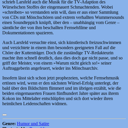
schrieb Larsfeld auch die Musik für die TV-Adaption des
Würselschen Stoffes der eingemauert Schmachtenden. Wobei
»schreiben« so verstanden sein will, dass er aus einer Sammlung
von CDs mit Mönchschören und extrem verhallten Wummersounds
einen Soundteppich knüpft, über den – unabhängig vom Genre –
sämtliche der von ihm beschallten Fernsehfilme und
Dokumentationen spazieren.
Auch Larsfeld versuchte einst, sich künstlerisch freizuschwimmen
und verzichtete in einem ihm besonders geeigneten Fall auf die
Chöre der Kuttenträger. Doch die zuständige TV-Redakteurin
machte ihm schnell deutlich, dass dies doch gar nicht passe, und so
griff der Meister, von einem »Warum nicht gleich so!« seiner
Auftraggeberin angefeuert, wieder ins Mönchsarchiv.
Insofern lässt sich schon jetzt prophezeien, welche Fernsehmusik
ertönen wird, wenn er den nächsten Würsel-Erfolg unterlegt, der
bald über den Bildschirm flimmert und im übrigen erzählt, wie die
beiden eingemauerten Frauen fünfhundert Jahre später aus ihrem
Kokon ins Mittelalter entschlüpfen und sich dort wieder ihren
heimlichen Leidenschaften widmen.
Genre:
Humor und Satire