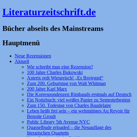
Literaturzeitschrift.de
Bücher abseits des Mainstreams
Hauptmenü
Zum
Neue Rezensionen
Inhalt
Aktuell
springen
Wie schreibt man eine Rezension?
100 Jahre Charles Bukowski
Asterix redt Wienerisch! „Es Brojeggd“
Zum 200. Geburtstag von Walt Whitman
200 Jahre Karl Marx
Die Korrespondenzen Rimbauds erstmals auf Deutsch
Ein Notizbuch: viel weißes Papier zu Semesterbeginn
Zum 150. Todestag von Charles Baudelaire
Leben heißt frei sein – ein wehmütiges Au Revoir für
Benoite Groult
Public Library 5th Avenue NYC
Quasselbude reloaded – die Neuauflage des
literarischen Quartetts