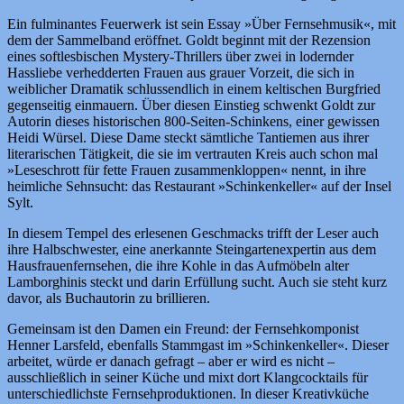
Ein fulminantes Feuerwerk ist sein Essay »Über Fernsehmusik«, mit
dem der Sammelband eröffnet. Goldt beginnt mit der Rezension
eines softlesbischen Mystery-Thrillers über zwei in lodernder
Hassliebe verhedderten Frauen aus grauer Vorzeit, die sich in
weiblicher Dramatik schlussendlich in einem keltischen Burgfried
gegenseitig einmauern. Über diesen Einstieg schwenkt Goldt zur
Autorin dieses historischen 800-Seiten-Schinkens, einer gewissen
Heidi Würsel. Diese Dame steckt sämtliche Tantiemen aus ihrer
literarischen Tätigkeit, die sie im vertrauten Kreis auch schon mal
»Leseschrott für fette Frauen zusammenkloppen« nennt, in ihre
heimliche Sehnsucht: das Restaurant »Schinkenkeller« auf der Insel
Sylt.
In diesem Tempel des erlesenen Geschmacks trifft der Leser auch
ihre Halbschwester, eine anerkannte Steingartenexpertin aus dem
Hausfrauenfernsehen, die ihre Kohle in das Aufmöbeln alter
Lamborghinis steckt und darin Erfüllung sucht. Auch sie steht kurz
davor, als Buchautorin zu brillieren.
Gemeinsam ist den Damen ein Freund: der Fernsehkomponist
Henner Larsfeld, ebenfalls Stammgast im »Schinkenkeller«. Dieser
arbeitet, würde er danach gefragt – aber er wird es nicht –
ausschließlich in seiner Küche und mixt dort Klangcocktails für
unterschiedlichste Fernsehproduktionen. In dieser Kreativküche