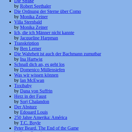
Die Straße
by
Robert Seethaler
Die Ordnung der Sterne über Como
by
Monika Zeiner
Villa Sternbald
by
Monika Zeiner
Ich, die ich Männer nicht kannte
by
Jacqueline Harpman
Transkription
by
Ben Lerner
Die Wahrheit ist auch der Bachmann zumutbar
by
Ina Hartwig
Schnall dich an, es geht los
by
Domenico Müllensiefen
Was wir wissen können
by
Ian McEwan
Toxibaby
by
Dana von Suffrin
Herz in der Faust
by
Sorj Chalandon
Der Absturz
by
Edouard Louis
250 Jahre Amerika: América
by
T.C. Boyle
Peter Beard. The End of the Game