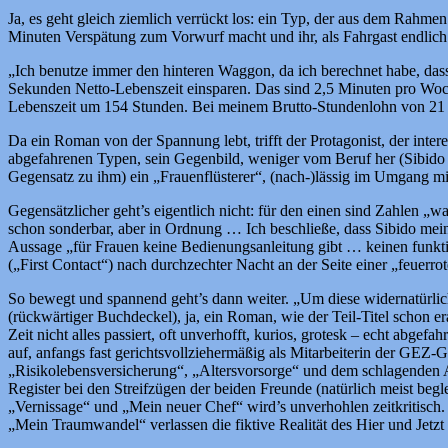
Ja, es geht gleich ziemlich verrückt los: ein Typ, der aus dem Rahmen 
Minuten Verspätung zum Vorwurf macht und ihr, als Fahrgast endlich 
„Ich benutze immer den hinteren Waggon, da ich berechnet habe, dass
Sekunden Netto-Lebenszeit einsparen. Das sind 2,5 Minuten pro Woch
Lebenszeit um 154 Stunden. Bei meinem Brutto-Stundenlohn von 21 E
Da ein Roman von der Spannung lebt, trifft der Protagonist, der inter
abgefahrenen Typen, sein Gegenbild, weniger vom Beruf her (Sibido i
Gegensatz zu ihm) ein „Frauenflüsterer“, (nach-)lässig im Umgang mit
Gegensätzlicher geht’s eigentlich nicht: für den einen sind Zahlen „
schon sonderbar, aber in Ordnung … Ich beschließe, dass Sibido mei
Aussage „für Frauen keine Bedienungsanleitung gibt … keinen funkti
(„First Contact“) nach durchzechter Nacht an der Seite einer „feuerr
So bewegt und spannend geht’s dann weiter. „Um diese widernatürlic
(rückwärtiger Buchdeckel), ja, ein Roman, wie der Teil-Titel schon e
Zeit nicht alles passiert, oft unverhofft, kurios, grotesk – echt abg
auf, anfangs fast gerichtsvollziehermäßig als Mitarbeiterin der GEZ
„Risikolebensversicherung“, „Altersvorsorge“ und dem schlagenden Ar
Register bei den Streifzügen der beiden Freunde (natürlich meist b
„Vernissage“ und „Mein neuer Chef“ wird’s unverhohlen zeitkritisch
„Mein Traumwandel“ verlassen die fiktive Realität des Hier und Jetz