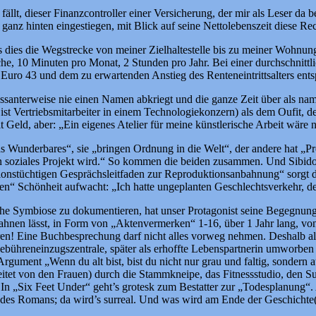
fällt, dieser Finanzcontroller einer Versicherung, der mir als Leser da
ganz hinten eingestiegen, mit Blick auf seine Nettolebenszeit diese R
 dies die Wegstrecke von meiner Zielhaltestelle bis zu meiner Wohnun
e, 10 Minuten pro Monat, 2 Stunden pro Jahr. Bei einer durchschnittl
uro 43 und dem zu erwartenden Anstieg des Renteneintrittsalters ent
essanterweise nie einen Namen abkriegt und die ganze Zeit über als name
st Vertriebsmitarbeiter in einem Technologiekonzern) als dem Oufit, d
 Geld, aber: „Ein eigenes Atelier für meine künstlerische Arbeit wäre 
was Wunderbares“, sie „bringen Ordnung in die Welt“, der andere hat „P
n soziales Projekt wird.“ So kommen die beiden zusammen. Und Sibido
onstüchtigen Gesprächsleitfaden zur Reproduktionsanbahnung“ sorgt d
oten“ Schönheit aufwacht: „Ich hatte ungeplanten Geschlechtsverkehr, 
he Symbiose zu dokumentieren, hat unser Protagonist seine Begegnunge
rahnen lässt, in Form von „Aktenvermerken“ 1-16, über 1 Jahr lang, vo
efahren! Eine Buchbesprechung darf nicht alles vorweg nehmen. Deshalb a
-Gebühreneinzugszentrale, später als erhoffte Lebenspartnerin umworbe
gument „Wenn du alt bist, bist du nicht nur grau und faltig, sondern
egleitet von den Frauen) durch die Stammkneipe, das Fitnessstudio, d
. In „Six Feet Under“ geht’s grotesk zum Bestatter zur „Todesplanun
t des Romans; da wird’s surreal. Und was wird am Ende der Geschichte