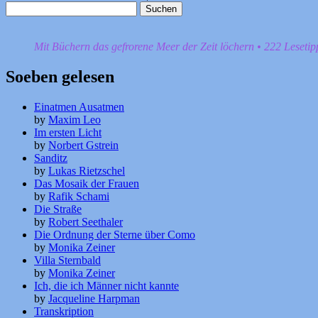
Suchen
nach:
Mit Büchern das gefrorene Meer der Zeit löchern • 222 Leseti
Soeben gelesen
Einatmen Ausatmen
by
Maxim Leo
Im ersten Licht
by
Norbert Gstrein
Sanditz
by
Lukas Rietzschel
Das Mosaik der Frauen
by
Rafik Schami
Die Straße
by
Robert Seethaler
Die Ordnung der Sterne über Como
by
Monika Zeiner
Villa Sternbald
by
Monika Zeiner
Ich, die ich Männer nicht kannte
by
Jacqueline Harpman
Transkription