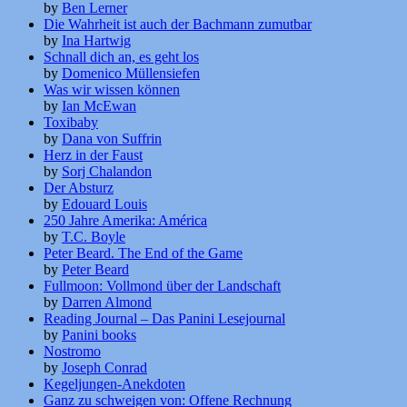
by
Ben Lerner
Die Wahrheit ist auch der Bachmann zumutbar
by
Ina Hartwig
Schnall dich an, es geht los
by
Domenico Müllensiefen
Was wir wissen können
by
Ian McEwan
Toxibaby
by
Dana von Suffrin
Herz in der Faust
by
Sorj Chalandon
Der Absturz
by
Edouard Louis
250 Jahre Amerika: América
by
T.C. Boyle
Peter Beard. The End of the Game
by
Peter Beard
Fullmoon: Vollmond über der Landschaft
by
Darren Almond
Reading Journal – Das Panini Lesejournal
by
Panini books
Nostromo
by
Joseph Conrad
Kegeljungen-Anekdoten
Ganz zu schweigen von: Offene Rechnung