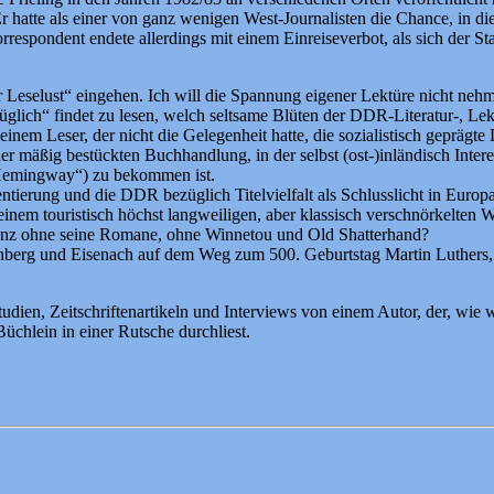
hatte als einer von ganz wenigen West-Journalisten die Chance, in die
espondent endete allerdings mit einem Einreiseverbot, als sich der St
er Leselust“ eingehen. Ich will die Spannung eigener Lektüre nicht neh
ich“ findet zu lesen, welch seltsame Blüten der DDR-Literatur-, Lektü
em Leser, der nicht die Gelegenheit hatte, die sozialistisch geprägte
r mäßig bestückten Buchhandlung, in der selbst (ost-)inländisch Inter
 Hemingway“) zu bekommen ist.
ierung und die DDR bezüglich Titelvielfalt als Schlusslicht in Europa
einem touristisch höchst langweiligen, aber klassisch verschnörkelten 
 ganz ohne seine Romane, ohne Winnetou und Old Shatterhand?
tenberg und Eisenach auf dem Weg zum 500. Geburtstag Martin Luthers
ien, Zeitschriftenartikeln und Interviews von einem Autor, der, wie wir
Büchlein in einer Rutsche durchliest.