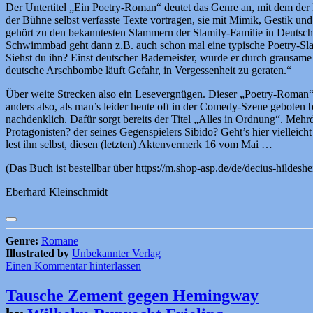
Der Untertitel „Ein Poetry-Roman“ deutet das Genre an, mit dem der L
der Bühne selbst verfasste Texte vortragen, sie mit Mimik, Gestik u
gehört zu den bekanntesten Slammern der Slamily-Familie in Deutsch
Schwimmbad geht dann z.B. auch schon mal eine typische Poetry-Sla
Siehst du ihn? Einst deutscher Bademeister, wurde er durch grausam
deutsche Arschbombe läuft Gefahr, in Vergessenheit zu geraten.“
Über weite Strecken also ein Lesevergnügen. Dieser „Poetry-Roman“ leb
anders also, als man’s leider heute oft in der Comedy-Szene gebote
nachdenklich. Dafür sorgt bereits der Titel „Alles in Ordnung“. Mehr
Protagonisten? der seines Gegenspielers Sibido? Geht’s hier viellei
lest ihn selbst, diesen (letzten) Aktenvermerk 16 vom Mai …
(Das Buch ist bestellbar über https://m.shop-asp.de/de/decius-hildeshei
Eberhard Kleinschmidt
Genre:
Romane
Illustrated by
Unbekannter Verlag
Einen Kommentar hinterlassen
|
Tausche Zement gegen Hemingway