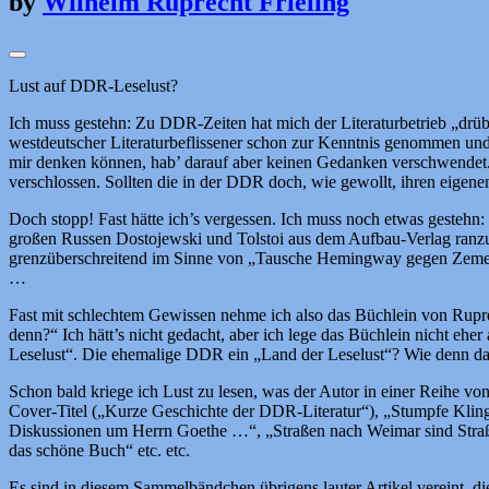
by
Wilhelm Ruprecht Frieling
Lust auf DDR-Leselust?
Ich muss gestehn: Zu DDR-Zeiten hat mich der Literaturbetrieb „drüb
westdeutscher Literaturbeflissener schon zur Kenntnis genommen und
mir denken können, hab’ darauf aber keinen Gedanken verschwendet. 
verschlossen. Sollten die in der DDR doch, wie gewollt, ihren eigene
Doch stopp! Fast hätte ich’s vergessen. Ich muss noch etwas gesteh
großen Russen Dostojewski und Tolstoi aus dem Aufbau-Verlag ranzu
grenzüberschreitend im Sinne von „Tausche Hemingway gegen Zement“ 
…
Fast mit schlechtem Gewissen nehme ich also das Büchlein von Ruprec
denn?“ Ich hätt’s nicht gedacht, aber ich lege das Büchlein nicht eh
Leselust“. Die ehemalige DDR ein „Land der Leselust“? Wie denn d
Schon bald kriege ich Lust zu lesen, was der Autor in einer Reihe vo
Cover-Titel („Kurze Geschichte der DDR-Literatur“), „Stumpfe Klingen,
Diskussionen um Herrn Goethe …“, „Straßen nach Weimar sind Straß
das schöne Buch“ etc. etc.
Es sind in diesem Sammelbändchen übrigens lauter Artikel vereint, die