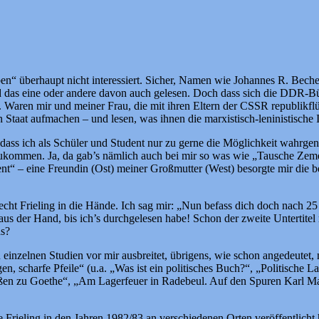
en“ überhaupt nicht interessiert. Sicher, Namen wie Johannes R. Beche
 das eine oder andere davon auch gelesen. Doch dass sich die DDR-Bür
Waren mir und meiner Frau, die mit ihren Eltern der CSSR republikflü
n Staat aufmachen – und lesen, was ihnen die marxistisch-leninistische
n: dass ich als Schüler und Student nur zu gerne die Möglichkeit wah
kommen. Ja, da gab’s nämlich auch bei mir so was wie „Tausche Zeme
– eine Freundin (Ost) meiner Großmutter (West) besorgte mir die beg
ht Frieling in die Hände. Ich sag mir: „Nun befass dich doch nach 25 
er aus der Hand, bis ich’s durchgelesen habe! Schon der zweite Unterti
as?
n einzelnen Studien vor mir ausbreitet, übrigens, wie schon angedeutet
 scharfe Pfeile“ (u.a. „Was ist ein politisches Buch?“, „Politische La
en zu Goethe“, „Am Lagerfeuer in Radebeul. Auf den Spuren Karl May
 Frieling in den Jahren 1982/83 an verschiedenen Orten veröffentlicht 