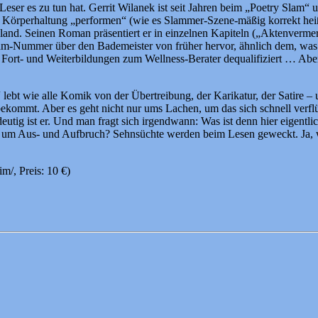
eser es zu tun hat. Gerrit Wilanek ist seit Jahren beim „Poetry Slam“ 
nd Körperhaltung „performen“ (wie es Slammer-Szene-mäßig korrekt heißt
land. Seinen Roman präsentiert er in einzelnen Kapiteln („Aktenverme
m-Nummer über den Bademeister von früher hervor, ähnlich dem, was 
e Fort- und Weiterbildungen zum Wellness-Berater dequalifiziert … Ab
t wie alle Komik von der Übertreibung, der Karikatur, der Satire – und
n bekommt. Aber es geht nicht nur ums Lachen, um das sich schnell ve
deutig ist er. Und man fragt sich irgendwann: Was ist denn hier eigent
cht um Aus- und Aufbruch? Sehnsüchte werden beim Lesen geweckt. Ja, w
m/, Preis: 10 €)