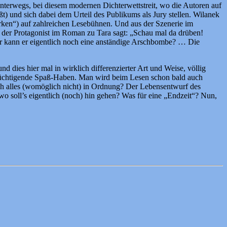
unterwegs, bei diesem modernen Dichterwettstreit, wo die Autoren auf
) und sich dabei dem Urteil des Publikums als Jury stellen. Wilanek
rken“) auf zahlreichen Lesebühnen. Und aus der Szenerie im
der Protagonist im Roman zu Tara sagt: „Schau mal da drüben!
er kann er eigentlich noch eine anständige Arschbombe? … Die
 dies hier mal in wirklich differenzierter Art und Weise, völlig
rflüchtigende Spaß-Haben. Man wird beim Lesen schon bald auch
lich alles (womöglich nicht) in Ordnung? Der Lebensentwurf des
o soll’s eigentlich (noch) hin gehen? Was für eine „Endzeit“? Nun,