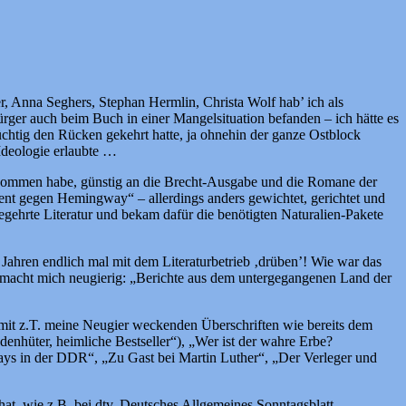
r, Anna Seghers, Stephan Hermlin, Christa Wolf hab’ ich als
ger auch beim Buch in einer Mangelsituation befanden – ich hätte es
chtig den Rücken gekehrt hatte, ja ohnehin der ganze Ostblock
 Ideologie erlaubte …
rgenommen habe, günstig an die Brecht-Ausgabe und die Romane der
nt gegen Hemingway“ – allerdings anders gewichtet, gerichtet und
ehrte Literatur und bekam dafür die benötigten Naturalien-Pakete
Jahren endlich mal mit dem Literaturbetrieb ‚drüben’! Wie war das
tel macht mich neugierig: „Berichte aus dem untergegangenen Land der
, mit z.T. meine Neugier weckenden Überschriften wie bereits dem
denhüter, heimliche Bestseller“), „Wer ist der wahre Erbe?
s in der DDR“, „Zu Gast bei Martin Luther“, „Der Verleger und
hat, wie z.B. bei dtv, Deutsches Allgemeines Sonntagsblatt,