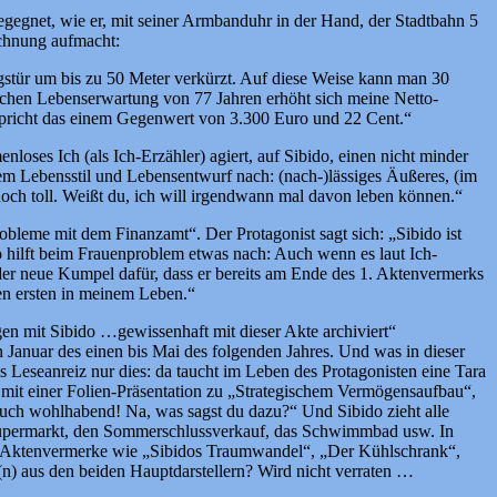
 begegnet, wie er, mit seiner Armbanduhr in der Hand, der Stadtbahn 5
echnung aufmacht:
gstür um bis zu 50 Meter verkürzt. Auf diese Weise kann man 30
ichen Lebenserwartung von 77 Jahren erhöht sich meine Netto-
spricht das einem Gegenwert von 3.300 Euro und 22 Cent.“
nloses Ich (als Ich-Erzähler) agiert, auf Sibido, einen nicht minder
em Lebensstil und Lebensentwurf nach: (nach-)lässiges Äußeres, (im
noch toll. Weißt du, ich will irgendwann mal davon leben können.“
robleme mit dem Finanzamt“. Der Protagonist sagt sich: „Sibido ist
 hilft beim Frauenproblem etwas nach: Auch wenn es laut Ich-
er neue Kumpel dafür, dass er bereits am Ende des 1. Aktenvermerks
den ersten in meinem Leben.“
n mit Sibido …gewissenhaft mit dieser Akte archiviert“
n Januar des einen bis Mai des folgenden Jahres. Und was in dieser
ls Leseanreiz nur dies: da taucht im Leben des Protagonisten eine Tara
n mit einer Folien-Präsentation zu „Strategischem Vermögensaufbau“,
 auch wohlhabend! Na, was sagst du dazu?“ Und Sibido zieht alle
en Supermarkt, den Sommerschlussverkauf, das Schwimmbad usw. In
g“. Aktenvermerke wie „Sibidos Traumwandel“, „Der Kühlschrank“,
(n) aus den beiden Hauptdarstellern? Wird nicht verraten …