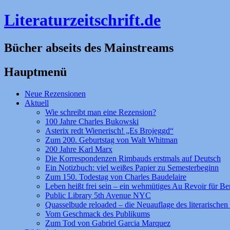
Literaturzeitschrift.de
Bücher abseits des Mainstreams
Hauptmenü
Zum
Neue Rezensionen
Inhalt
Aktuell
springen
Wie schreibt man eine Rezension?
100 Jahre Charles Bukowski
Asterix redt Wienerisch! „Es Brojeggd“
Zum 200. Geburtstag von Walt Whitman
200 Jahre Karl Marx
Die Korrespondenzen Rimbauds erstmals auf Deutsch
Ein Notizbuch: viel weißes Papier zu Semesterbeginn
Zum 150. Todestag von Charles Baudelaire
Leben heißt frei sein – ein wehmütiges Au Revoir für Be
Public Library 5th Avenue NYC
Quasselbude reloaded – die Neuauflage des literarischen 
Vom Geschmack des Publikums
Zum Tod von Gabriel Garcia Marquez