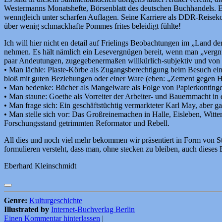
Westermanns Monatshefte, Börsenblatt des deutschen Buchhandels. Er 
wenngleich unter scharfen Auflagen. Seine Karriere als DDR-Reisekorr
über wenig schmackhafte Pommes frites beleidigt fühlte!
Ich will hier nicht en detail auf Frielings Beobachtungen im „Land d
nehmen. Es hält nämlich ein Lesevergnügen bereit, wenn man „vergnügl
paar Andeutungen, zugegebenermaßen willkürlich-subjektiv und von ein
• Man lächle: Plaste-Körbe als Zugangsberechtigung beim Besuch eine
bloß mit guten Beziehungen oder einer Ware (eben: „Zement gegen
• Man bedenke: Bücher als Mangelware als Folge von Papierkontingent
• Man staune: Goethe als Vorreiter der Arbeiter- und Bauernmacht in 
• Man frage sich: Ein geschäftstüchtig vermarkteter Karl May, aber
• Man stelle sich vor: Das Großreinemachen in Halle, Eisleben, Wit
Forschungsstand getrimmten Reformator und Rebell.
All dies und noch viel mehr bekommen wir präsentiert in Form von Stud
formulieren versteht, dass man, ohne stecken zu bleiben, auch dieses 
Eberhard Kleinschmidt
Genre:
Kulturgeschichte
Illustrated by
Internet-Buchverlag Berlin
Einen Kommentar hinterlassen
|