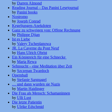
by
Darren Almond
Reading Journal – Das Panini Lesejournal
by
Panini books
Nostromo
by
Joseph Conrad
Kegeljungen-Anekdoten
Ganz zu schweigen von: Offene Rechnung
by
Philippe Djian
Ist es Liebe
by
Valery Tscheplanowa
JR. La Caverne du Pont Neuf
by
Hans Ulrich Obrist
Ein Königreich für eine Schnecke
by
Maria Rewa
Sehnsucht – eine Meditation über Zeit
by
Szczepan Twardoch
Opernball
by
Stefanie Sargnagel
… und dann wurden sie Nazis
by
Martin Haidinger
Die Frau als Mensch: Schamaninnen
by
Ulli Lust
Die letzte Patientin
by
Ulrike Edschmid