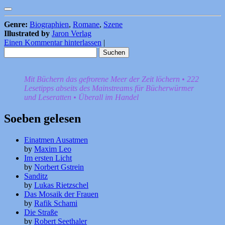
Genre:
Biographien
,
Romane
,
Szene
Illustrated by
Jaron Verlag
Einen Kommentar hinterlassen
|
Suchen
nach:
Mit Büchern das gefrorene Meer der Zeit löchern • 222
Lesetipps abseits des Mainstreams für Bücherwürmer
und Leseratten • Überall im Handel
Soeben gelesen
Einatmen Ausatmen
by
Maxim Leo
Im ersten Licht
by
Norbert Gstrein
Sanditz
by
Lukas Rietzschel
Das Mosaik der Frauen
by
Rafik Schami
Die Straße
by
Robert Seethaler