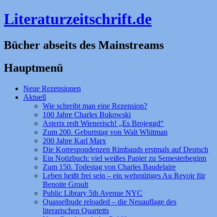
Literaturzeitschrift.de
Bücher abseits des Mainstreams
Hauptmenü
Zum
Neue Rezensionen
Inhalt
Aktuell
springen
Wie schreibt man eine Rezension?
100 Jahre Charles Bukowski
Asterix redt Wienerisch! „Es Brojeggd“
Zum 200. Geburtstag von Walt Whitman
200 Jahre Karl Marx
Die Korrespondenzen Rimbauds erstmals auf Deutsch
Ein Notizbuch: viel weißes Papier zu Semesterbeginn
Zum 150. Todestag von Charles Baudelaire
Leben heißt frei sein – ein wehmütiges Au Revoir für
Benoite Groult
Public Library 5th Avenue NYC
Quasselbude reloaded – die Neuauflage des
literarischen Quartetts