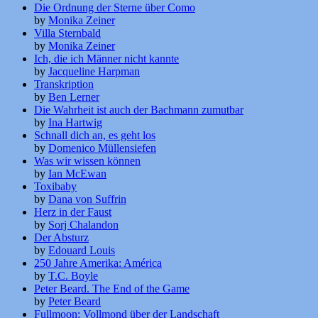
Die Ordnung der Sterne über Como
by
Monika Zeiner
Villa Sternbald
by
Monika Zeiner
Ich, die ich Männer nicht kannte
by
Jacqueline Harpman
Transkription
by
Ben Lerner
Die Wahrheit ist auch der Bachmann zumutbar
by
Ina Hartwig
Schnall dich an, es geht los
by
Domenico Müllensiefen
Was wir wissen können
by
Ian McEwan
Toxibaby
by
Dana von Suffrin
Herz in der Faust
by
Sorj Chalandon
Der Absturz
by
Edouard Louis
250 Jahre Amerika: América
by
T.C. Boyle
Peter Beard. The End of the Game
by
Peter Beard
Fullmoon: Vollmond über der Landschaft