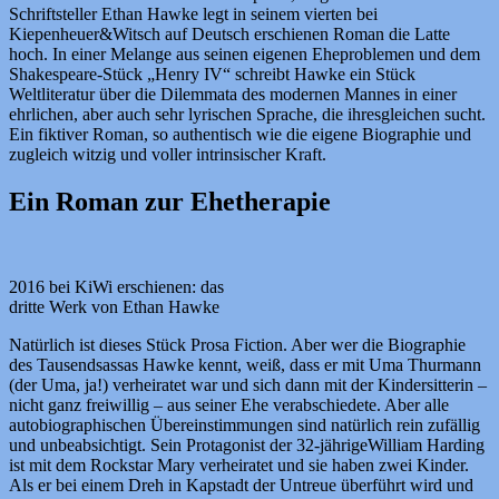
Schriftsteller Ethan Hawke legt in seinem vierten bei
Kiepenheuer&Witsch auf Deutsch erschienen Roman die Latte
hoch. In einer Melange aus seinen eigenen Eheproblemen und dem
Shakespeare-Stück „Henry IV“ schreibt Hawke ein Stück
Weltliteratur über die Dilemmata des modernen Mannes in einer
ehrlichen, aber auch sehr lyrischen Sprache, die ihresgleichen sucht.
Ein fiktiver Roman, so authentisch wie die eigene Biographie und
zugleich witzig und voller intrinsischer Kraft.
Ein Roman zur Ehetherapie
2016 bei KiWi erschienen: das
dritte Werk von Ethan Hawke
Natürlich ist dieses Stück Prosa Fiction. Aber wer die Biographie
des Tausendsassas Hawke kennt, weiß, dass er mit Uma Thurmann
(der Uma, ja!) verheiratet war und sich dann mit der Kindersitterin –
nicht ganz freiwillig – aus seiner Ehe verabschiedete. Aber alle
autobiographischen Übereinstimmungen sind natürlich rein zufällig
und unbeabsichtigt. Sein Protagonist der 32-jährigeWilliam Harding
ist mit dem Rockstar Mary verheiratet und sie haben zwei Kinder.
Als er bei einem Dreh in Kapstadt der Untreue überführt wird und