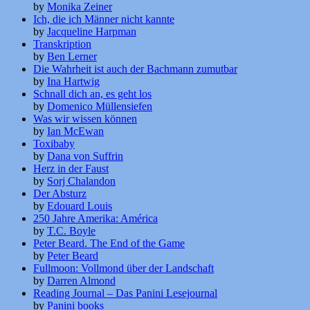
by
Monika Zeiner
Ich, die ich Männer nicht kannte
by
Jacqueline Harpman
Transkription
by
Ben Lerner
Die Wahrheit ist auch der Bachmann zumutbar
by
Ina Hartwig
Schnall dich an, es geht los
by
Domenico Müllensiefen
Was wir wissen können
by
Ian McEwan
Toxibaby
by
Dana von Suffrin
Herz in der Faust
by
Sorj Chalandon
Der Absturz
by
Edouard Louis
250 Jahre Amerika: América
by
T.C. Boyle
Peter Beard. The End of the Game
by
Peter Beard
Fullmoon: Vollmond über der Landschaft
by
Darren Almond
Reading Journal – Das Panini Lesejournal
by
Panini books