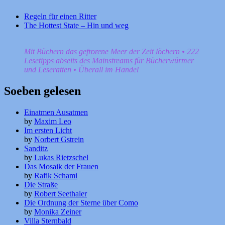
Regeln für einen Ritter
The Hottest State – Hin und weg
Mit Büchern das gefrorene Meer der Zeit löchern • 222
Lesetipps abseits des Mainstreams für Bücherwürmer
und Leseratten • Überall im Handel
Soeben gelesen
Einatmen Ausatmen
by
Maxim Leo
Im ersten Licht
by
Norbert Gstrein
Sanditz
by
Lukas Rietzschel
Das Mosaik der Frauen
by
Rafik Schami
Die Straße
by
Robert Seethaler
Die Ordnung der Sterne über Como
by
Monika Zeiner
Villa Sternbald