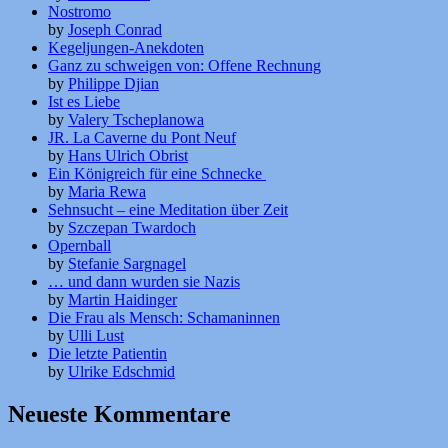
Nostromo
by
Joseph Conrad
Kegeljungen-Anekdoten
Ganz zu schweigen von: Offene Rechnung
by
Philippe Djian
Ist es Liebe
by
Valery Tscheplanowa
JR. La Caverne du Pont Neuf
by
Hans Ulrich Obrist
Ein Königreich für eine Schnecke
by
Maria Rewa
Sehnsucht – eine Meditation über Zeit
by
Szczepan Twardoch
Opernball
by
Stefanie Sargnagel
… und dann wurden sie Nazis
by
Martin Haidinger
Die Frau als Mensch: Schamaninnen
by
Ulli Lust
Die letzte Patientin
by
Ulrike Edschmid
Neueste Kommentare