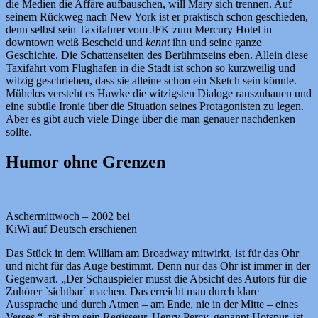
die Medien die Affäre aufbauschen, will Mary sich trennen. Auf
seinem Rückweg nach New York ist er praktisch schon geschieden,
denn selbst sein Taxifahrer vom JFK zum Mercury Hotel in
downtown weiß Bescheid und
kennt
ihn und seine ganze
Geschichte. Die Schattenseiten des Berühmtseins eben. Allein diese
Taxifahrt vom Flughafen in die Stadt ist schon so kurzweilig und
witzig geschrieben, dass sie alleine schon ein Sketch sein könnte.
Mühelos versteht es Hawke die witzigsten Dialoge rauszuhauen und
eine subtile Ironie über die Situation seines Protagonisten zu legen.
Aber es gibt auch viele Dinge über die man genauer nachdenken
sollte.
Humor ohne Grenzen
Aschermittwoch – 2002 bei
KiWi auf Deutsch erschienen
Das Stück in dem William am Broadway mitwirkt, ist für das Ohr
und nicht für das Auge bestimmt. Denn nur das Ohr ist immer in der
Gegenwart. „Der Schauspieler musst die Absicht des Autors für die
Zuhörer `sichtbar´ machen. Das erreicht man durch klare
Aussprache und durch Atmen – am Ende, nie in der Mitte – eines
Verses.“, rät ihm sein Regisseur. Henry Percy, genannt Hotspur, ist