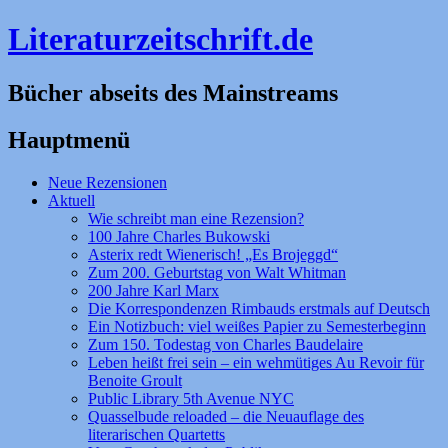
Literaturzeitschrift.de
Bücher abseits des Mainstreams
Hauptmenü
Zum
Neue Rezensionen
Inhalt
Aktuell
springen
Wie schreibt man eine Rezension?
100 Jahre Charles Bukowski
Asterix redt Wienerisch! „Es Brojeggd“
Zum 200. Geburtstag von Walt Whitman
200 Jahre Karl Marx
Die Korrespondenzen Rimbauds erstmals auf Deutsch
Ein Notizbuch: viel weißes Papier zu Semesterbeginn
Zum 150. Todestag von Charles Baudelaire
Leben heißt frei sein – ein wehmütiges Au Revoir für
Benoite Groult
Public Library 5th Avenue NYC
Quasselbude reloaded – die Neuauflage des
literarischen Quartetts