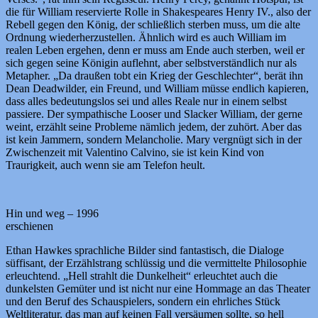
die für William reservierte Rolle in Shakespeares Henry IV., also der
Rebell gegen den König, der schließlich sterben muss, um die alte
Ordnung wiederherzustellen. Ähnlich wird es auch William im
realen Leben ergehen, denn er muss am Ende auch sterben, weil er
sich gegen seine Königin auflehnt, aber selbstverständlich nur als
Metapher. „Da draußen tobt ein Krieg der Geschlechter“, berät ihn
Dean Deadwilder, ein Freund, und William müsse endlich kapieren,
dass alles bedeutungslos sei und alles Reale nur in einem selbst
passiere. Der sympathische Looser und Slacker William, der gerne
weint, erzählt seine Probleme nämlich jedem, der zuhört. Aber das
ist kein Jammern, sondern Melancholie. Mary vergnügt sich in der
Zwischenzeit mit Valentino Calvino, sie ist kein Kind von
Traurigkeit, auch wenn sie am Telefon heult.
Hin und weg – 1996
erschienen
Ethan Hawkes sprachliche Bilder sind fantastisch, die Dialoge
süffisant, der Erzählstrang schlüssig und die vermittelte Philosophie
erleuchtend. „Hell strahlt die Dunkelheit“ erleuchtet auch die
dunkelsten Gemüter und ist nicht nur eine Hommage an das Theater
und den Beruf des Schauspielers, sondern ein ehrliches Stück
Weltliteratur, das man auf keinen Fall versäumen sollte, so hell