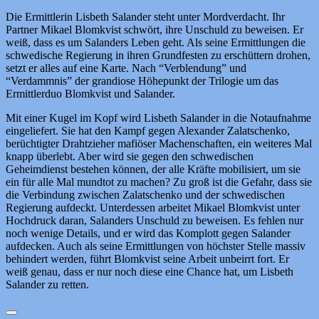
Die Ermittlerin Lisbeth Salander steht unter Mordverdacht. Ihr
Partner Mikael Blomkvist schwört, ihre Unschuld zu beweisen. Er
weiß, dass es um Salanders Leben geht. Als seine Ermittlungen die
schwedische Regierung in ihren Grundfesten zu erschüttern drohen,
setzt er alles auf eine Karte. Nach “Verblendung” und
“Verdammnis” der grandiose Höhepunkt der Trilogie um das
Ermittlerduo Blomkvist und Salander.
Mit einer Kugel im Kopf wird Lisbeth Salander in die Notaufnahme
eingeliefert. Sie hat den Kampf gegen Alexander Zalatschenko,
berüchtigter Drahtzieher mafiöser Machenschaften, ein weiteres Mal
knapp überlebt. Aber wird sie gegen den schwedischen
Geheimdienst bestehen können, der alle Kräfte mobilisiert, um sie
ein für alle Mal mundtot zu machen? Zu groß ist die Gefahr, dass sie
die Verbindung zwischen Zalatschenko und der schwedischen
Regierung aufdeckt. Unterdessen arbeitet Mikael Blomkvist unter
Hochdruck daran, Salanders Unschuld zu beweisen. Es fehlen nur
noch wenige Details, und er wird das Komplott gegen Salander
aufdecken. Auch als seine Ermittlungen von höchster Stelle massiv
behindert werden, führt Blomkvist seine Arbeit unbeirrt fort. Er
weiß genau, dass er nur noch diese eine Chance hat, um Lisbeth
Salander zu retten.