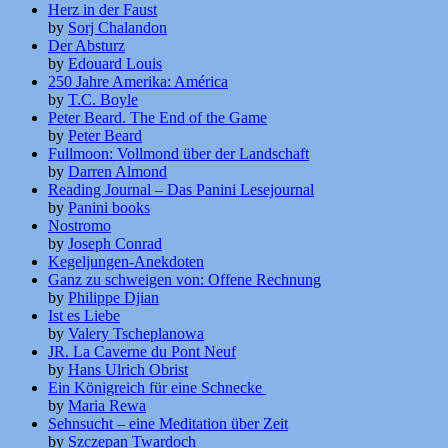
Herz in der Faust
by
Sorj Chalandon
Der Absturz
by
Edouard Louis
250 Jahre Amerika: América
by
T.C. Boyle
Peter Beard. The End of the Game
by
Peter Beard
Fullmoon: Vollmond über der Landschaft
by
Darren Almond
Reading Journal – Das Panini Lesejournal
by
Panini books
Nostromo
by
Joseph Conrad
Kegeljungen-Anekdoten
Ganz zu schweigen von: Offene Rechnung
by
Philippe Djian
Ist es Liebe
by
Valery Tscheplanowa
JR. La Caverne du Pont Neuf
by
Hans Ulrich Obrist
Ein Königreich für eine Schnecke
by
Maria Rewa
Sehnsucht – eine Meditation über Zeit
by
Szczepan Twardoch