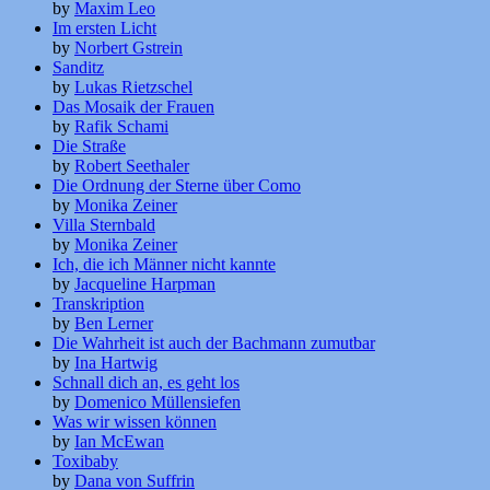
by
Maxim Leo
Im ersten Licht
by
Norbert Gstrein
Sanditz
by
Lukas Rietzschel
Das Mosaik der Frauen
by
Rafik Schami
Die Straße
by
Robert Seethaler
Die Ordnung der Sterne über Como
by
Monika Zeiner
Villa Sternbald
by
Monika Zeiner
Ich, die ich Männer nicht kannte
by
Jacqueline Harpman
Transkription
by
Ben Lerner
Die Wahrheit ist auch der Bachmann zumutbar
by
Ina Hartwig
Schnall dich an, es geht los
by
Domenico Müllensiefen
Was wir wissen können
by
Ian McEwan
Toxibaby
by
Dana von Suffrin