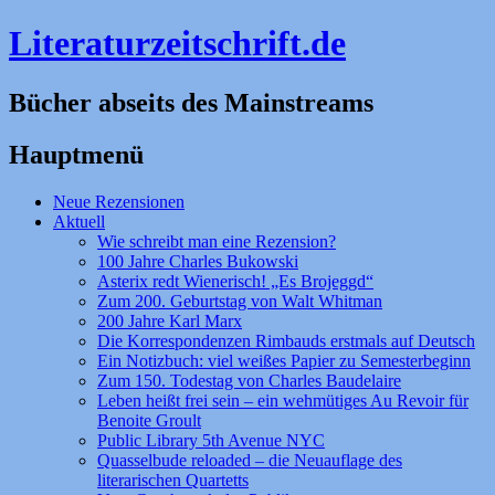
Literaturzeitschrift.de
Bücher abseits des Mainstreams
Hauptmenü
Zum
Neue Rezensionen
Inhalt
Aktuell
springen
Wie schreibt man eine Rezension?
100 Jahre Charles Bukowski
Asterix redt Wienerisch! „Es Brojeggd“
Zum 200. Geburtstag von Walt Whitman
200 Jahre Karl Marx
Die Korrespondenzen Rimbauds erstmals auf Deutsch
Ein Notizbuch: viel weißes Papier zu Semesterbeginn
Zum 150. Todestag von Charles Baudelaire
Leben heißt frei sein – ein wehmütiges Au Revoir für
Benoite Groult
Public Library 5th Avenue NYC
Quasselbude reloaded – die Neuauflage des
literarischen Quartetts