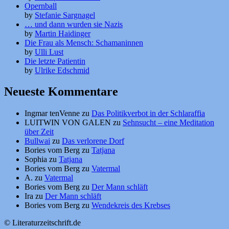
Opernball
by
Stefanie Sargnagel
… und dann wurden sie Nazis
by
Martin Haidinger
Die Frau als Mensch: Schamaninnen
by
Ulli Lust
Die letzte Patientin
by
Ulrike Edschmid
Neueste Kommentare
Ingmar tenVenne
zu
Das Politikverbot in der Schlaraffia
LUITWIN VON GALEN
zu
Sehnsucht – eine Meditation
über Zeit
Bullwai
zu
Das verlorene Dorf
Bories vom Berg
zu
Tatjana
Sophia
zu
Tatjana
Bories vom Berg
zu
Vatermal
A.
zu
Vatermal
Bories vom Berg
zu
Der Mann schläft
Ira
zu
Der Mann schläft
Bories vom Berg
zu
Wendekreis des Krebses
© Literaturzeitschrift.de