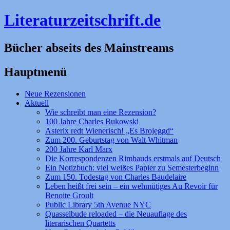
Literaturzeitschrift.de
Bücher abseits des Mainstreams
Hauptmenü
Zum
Neue Rezensionen
Inhalt
Aktuell
springen
Wie schreibt man eine Rezension?
100 Jahre Charles Bukowski
Asterix redt Wienerisch! „Es Brojeggd“
Zum 200. Geburtstag von Walt Whitman
200 Jahre Karl Marx
Die Korrespondenzen Rimbauds erstmals auf Deutsch
Ein Notizbuch: viel weißes Papier zu Semesterbeginn
Zum 150. Todestag von Charles Baudelaire
Leben heißt frei sein – ein wehmütiges Au Revoir für
Benoite Groult
Public Library 5th Avenue NYC
Quasselbude reloaded – die Neuauflage des
literarischen Quartetts