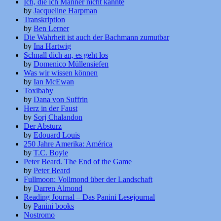
Ich, die ich Männer nicht kannte
by
Jacqueline Harpman
Transkription
by
Ben Lerner
Die Wahrheit ist auch der Bachmann zumutbar
by
Ina Hartwig
Schnall dich an, es geht los
by
Domenico Müllensiefen
Was wir wissen können
by
Ian McEwan
Toxibaby
by
Dana von Suffrin
Herz in der Faust
by
Sorj Chalandon
Der Absturz
by
Edouard Louis
250 Jahre Amerika: América
by
T.C. Boyle
Peter Beard. The End of the Game
by
Peter Beard
Fullmoon: Vollmond über der Landschaft
by
Darren Almond
Reading Journal – Das Panini Lesejournal
by
Panini books
Nostromo