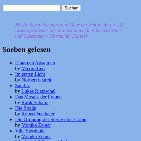
Suchen
nach:
Mit Büchern das gefrorene Meer der Zeit löchern • 222
Lesetipps abseits des Mainstreams für Bücherwürmer
und Leseratten • Überall im Handel
Soeben gelesen
Einatmen Ausatmen
by
Maxim Leo
Im ersten Licht
by
Norbert Gstrein
Sanditz
by
Lukas Rietzschel
Das Mosaik der Frauen
by
Rafik Schami
Die Straße
by
Robert Seethaler
Die Ordnung der Sterne über Como
by
Monika Zeiner
Villa Sternbald
by
Monika Zeiner