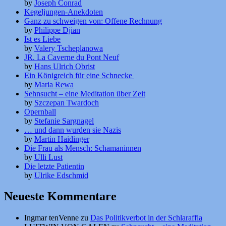
by
Joseph Conrad
Kegeljungen-Anekdoten
Ganz zu schweigen von: Offene Rechnung
by
Philippe Djian
Ist es Liebe
by
Valery Tscheplanowa
JR. La Caverne du Pont Neuf
by
Hans Ulrich Obrist
Ein Königreich für eine Schnecke
by
Maria Rewa
Sehnsucht – eine Meditation über Zeit
by
Szczepan Twardoch
Opernball
by
Stefanie Sargnagel
… und dann wurden sie Nazis
by
Martin Haidinger
Die Frau als Mensch: Schamaninnen
by
Ulli Lust
Die letzte Patientin
by
Ulrike Edschmid
Neueste Kommentare
Ingmar tenVenne
zu
Das Politikverbot in der Schlaraffia