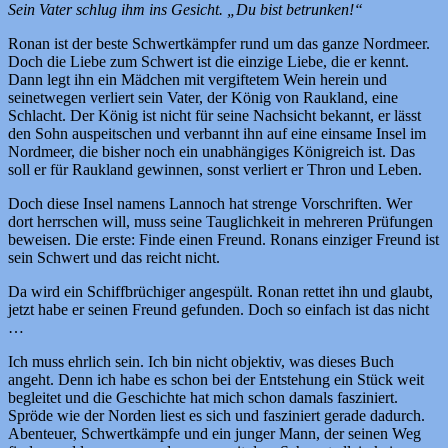
Sein Vater schlug ihm ins Gesicht. „Du bist betrunken!“
Ronan ist der beste Schwertkämpfer rund um das ganze Nordmeer.
Doch die Liebe zum Schwert ist die einzige Liebe, die er kennt.
Dann legt ihn ein Mädchen mit vergiftetem Wein herein und
seinetwegen verliert sein Vater, der König von Raukland, eine
Schlacht. Der König ist nicht für seine Nachsicht bekannt, er lässt
den Sohn auspeitschen und verbannt ihn auf eine einsame Insel im
Nordmeer, die bisher noch ein unabhängiges Königreich ist. Das
soll er für Raukland gewinnen, sonst verliert er Thron und Leben.
Doch diese Insel namens Lannoch hat strenge Vorschriften. Wer
dort herrschen will, muss seine Tauglichkeit in mehreren Prüfungen
beweisen. Die erste: Finde einen Freund. Ronans einziger Freund ist
sein Schwert und das reicht nicht.
Da wird ein Schiffbrüchiger angespült. Ronan rettet ihn und glaubt,
jetzt habe er seinen Freund gefunden. Doch so einfach ist das nicht
…
Ich muss ehrlich sein. Ich bin nicht objektiv, was dieses Buch
angeht. Denn ich habe es schon bei der Entstehung ein Stück weit
begleitet und die Geschichte hat mich schon damals fasziniert.
Spröde wie der Norden liest es sich und fasziniert gerade dadurch.
Abenteuer, Schwertkämpfe und ein junger Mann, der seinen Weg