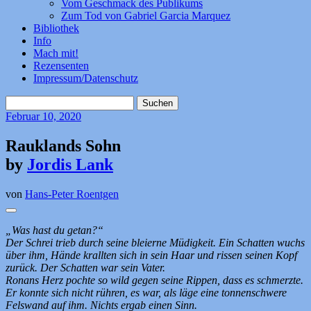
Vom Geschmack des Publikums
Zum Tod von Gabriel Garcia Marquez
Bibliothek
Info
Mach mit!
Rezensenten
Impressum/Datenschutz
Suchen
nach:
Februar
10, 2020
Rauklands Sohn
by
Jordis Lank
von
Hans-Peter Roentgen
„Was hast du getan?“
Der Schrei trieb durch seine bleierne Müdigkeit. Ein Schatten wuchs
über ihm, Hände krallten sich in sein Haar und rissen seinen Kopf
zurück. Der Schatten war sein Vater.
Ronans Herz pochte so wild gegen seine Rippen, dass es schmerzte.
Er konnte sich nicht rühren, es war, als läge eine tonnenschwere
Felswand auf ihm. Nichts ergab einen Sinn.