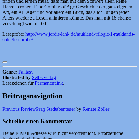
finden und lernen muss, dass man mit dem Schwert allein keine
Herzen erobert. Eine Coming of Age Geschichte der ganz eigenen
Art, ein All-Ager und vor allem ein Buch, das auch Jungen jeden
Alters wieder zu Lesen animieren könnte. Das man mit 16 ebenso
verschlingt wie mit 60.
Leseprobe:
http://www.jordis-lank.de/raukland-trilogie/1-rauklands-
sohn/leseprobe/
Genre:
Fantasy
Illustrated by
Selbstverlag
Lesezeichen für
Permanentlink
.
Beitragsnavigation
Previous Review
Prag Stadtabenteuer
by
Renate Zöller
Schreibe einen Kommentar
Deine E-Mail-Adresse wird nicht veröffentlicht.
Erforderliche
Felder sind mit
*
markiert