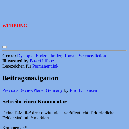
WERBUNG
Genre:
Dystopie
,
Endzeitthriller
,
Roman
,
Science-fiction
Illustrated by
Bastei Lübbe
Lesezeichen für
Permanentlink
.
Beitragsnavigation
Previous Review
Planet Germany
by
Eric T. Hansen
Schreibe einen Kommentar
Deine E-Mail-Adresse wird nicht veröffentlicht.
Erforderliche
Felder sind mit
*
markiert
Kommentar
*