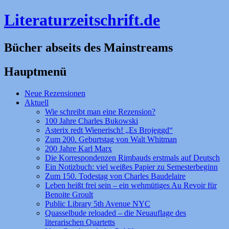
Literaturzeitschrift.de
Bücher abseits des Mainstreams
Hauptmenü
Zum
Neue Rezensionen
Inhalt
Aktuell
springen
Wie schreibt man eine Rezension?
100 Jahre Charles Bukowski
Asterix redt Wienerisch! „Es Brojeggd“
Zum 200. Geburtstag von Walt Whitman
200 Jahre Karl Marx
Die Korrespondenzen Rimbauds erstmals auf Deutsch
Ein Notizbuch: viel weißes Papier zu Semesterbeginn
Zum 150. Todestag von Charles Baudelaire
Leben heißt frei sein – ein wehmütiges Au Revoir für
Benoite Groult
Public Library 5th Avenue NYC
Quasselbude reloaded – die Neuauflage des
literarischen Quartetts