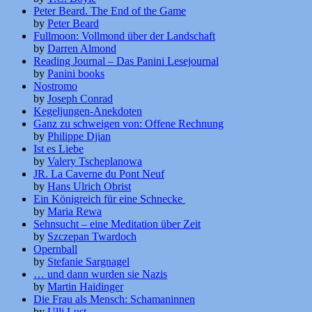
Peter Beard. The End of the Game
by
Peter Beard
Fullmoon: Vollmond über der Landschaft
by
Darren Almond
Reading Journal – Das Panini Lesejournal
by
Panini books
Nostromo
by
Joseph Conrad
Kegeljungen-Anekdoten
Ganz zu schweigen von: Offene Rechnung
by
Philippe Djian
Ist es Liebe
by
Valery Tscheplanowa
JR. La Caverne du Pont Neuf
by
Hans Ulrich Obrist
Ein Königreich für eine Schnecke
by
Maria Rewa
Sehnsucht – eine Meditation über Zeit
by
Szczepan Twardoch
Opernball
by
Stefanie Sargnagel
… und dann wurden sie Nazis
by
Martin Haidinger
Die Frau als Mensch: Schamaninnen
by
Ulli Lust