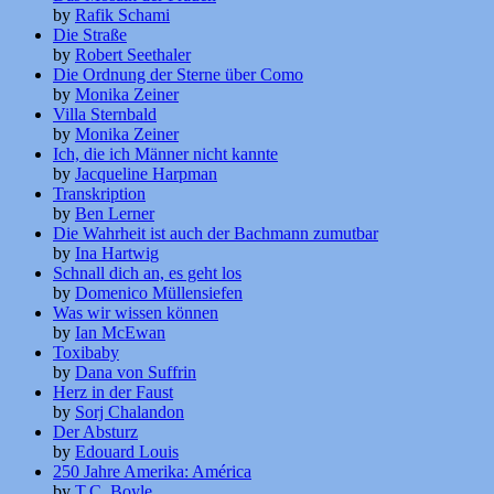
by
Rafik Schami
Die Straße
by
Robert Seethaler
Die Ordnung der Sterne über Como
by
Monika Zeiner
Villa Sternbald
by
Monika Zeiner
Ich, die ich Männer nicht kannte
by
Jacqueline Harpman
Transkription
by
Ben Lerner
Die Wahrheit ist auch der Bachmann zumutbar
by
Ina Hartwig
Schnall dich an, es geht los
by
Domenico Müllensiefen
Was wir wissen können
by
Ian McEwan
Toxibaby
by
Dana von Suffrin
Herz in der Faust
by
Sorj Chalandon
Der Absturz
by
Edouard Louis
250 Jahre Amerika: América
by
T.C. Boyle