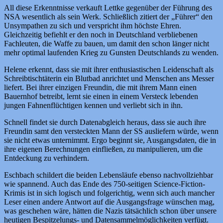
All diese Erkenntnisse verkauft Lettke gegenüber der Führung des
NSA wesentlich als sein Werk. Schließlich zitiert der „Führer“ den
Unsympathen zu sich und verspricht ihm höchste Ehren.
Gleichzeitig befiehlt er den noch in Deutschland verbliebenen
Fachleuten, die Waffe zu bauen, um damit den schon länger nicht
mehr optimal laufenden Krieg zu Gunsten Deutschlands zu wenden.
Helene erkennt, dass sie mit ihrer enthusiastischen Leidenschaft als
Schreibtischtäterin ein Blutbad anrichtet und Menschen ans Messer
liefert. Bei ihrer einzigen Freundin, die mit ihrem Mann einen
Bauernhof betreibt, lernt sie einen in einem Versteck lebenden
jungen Fahnenflüchtigen kennen und verliebt sich in ihn.
Schnell findet sie durch Datenabgleich heraus, dass sie auch ihre
Freundin samt den versteckten Mann der SS ausliefern würde, wenn
sie nicht etwas unternimmt. Ergo beginnt sie, Ausgangsdaten, die in
ihre eigenen Berechnungen einfließen, zu manipulieren, um die
Entdeckung zu verhindern.
Eschbach schildert die beiden Lebensläufe ebenso nachvollziehbar
wie spannend. Auch das Ende des 750-seitigen Science-Fiction-
Krimis ist in sich logisch und folgerichtig, wenn sich auch mancher
Leser einen andere Antwort auf die Ausgangsfrage wünschen mag,
was geschehen wäre, hätten die Nazis tätsächlich schon über unsere
heutigen Bespitzelungs- und Datensammelmöglichkeiten verfügt.