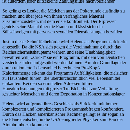
ist außerdem jeder klitzekleine Zahlungsfluss nachvollziehbar.
So gelingt es Lettke, die Mädchen aus der Pokerrunde ausfindig zu
machen und über jede von ihnen verfängliches Material
zusammenzustellen, mit dem er sie konfrontiert. Der Erpresser
genießt seine Macht über die Frauen und lässt sich sein
Stillschweigen mit perversen sexuellen Dienstleistungen bezahlen.
Just in dieser Schnüffelbehörde wird Helene als Programmstrickerin
angestellt. Da die NSA sich gegen die Vereinnahmung durch das
Reichssicherheitshauptamt wehren und seine Unabhängigkeit
bewahren will, „strickt“ sie ein Programm, mit dem von Deutschen
versteckte Juden aufgespürt werden können. Auf der Grundlage der
durch rationierte Lebensmittel berechneten Pro-Kopf-
Kalorienmenge erkennt das Programm Auffälligkeiten, die zielsicher
zu Haushalten führen, die überdurchschnittlich viel Lebensmittel
einkaufen. Bei den so ermittelten Adressen führen
Hausdurchsuchungen mit großer Treffsicherheit zur Verhaftung
gesuchter Menschen und deren Deportation in Konzentrationslager.
Helene wird aufgrund ihres Geschicks als Strickerin mit immer
komplexeren und komplizierteren Programmabfragen konfrontiert.
Durch das Hacken amerikanischer Rechner gelingt es ihr sogar, an
die Pläne deutscher, in die USA emigrierter Physiker zum Bau der
Atombombe zu kommen.