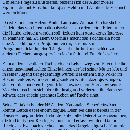
Um seine Frage zu illustrieren, bedient sich der Autor zweier
Figuren, die mit Einschränkung als Heldin und Antiheld bezeichnet
werden können.
Da ist zum einen Helene Bodenkamp aus Weimar. Ein hässliches
Entlein, das von ihren nationalsozialistisch orientierten Eltern unter
die Haube gebracht werden soll, jedoch kein gesteigertes Interesse
an Männern hat. Zu allem Überfluss macht das Töchterlein noch
eine Ausbildung zur Programmiererin, pardon: zur
Programmstrickerin, eine Tätigkeit, die ihr im Unterschied zu
anderen Fächern ausgesprochen leicht fällt und Freude beschert.
Zum anderen schildert Eschbach den Lebensweg von Eugen Lettke,
einem unsympathischen Einzelgänger, der bei seiner Mutter lebt und
in seiner Jugend tief gedemütigt wurde: Bei einem Strip-Poker im
Bekanntenkreis wurde er mit gezinkten Karten dazu gezwungen,
sich vor den anderen Jugendlichen auszuziehen. Vier anwesende
Mädchen machten sich über ihn lustig und verletzten ihn damit so
schwer, dass er sein gesamtes Leben auf Rache sinnt.
Seine Tätigkeit bei der NSA, dem Nationalen Sicherheits-Amt,
kommt Lettke dabei enorm zugute. Denn bei dieser bereits in der
Kaiserzeit gegründeten Behörde laufen alle Datenströme zusammen,
die im Deutschen Reich gesammelt und erfasst werden. Da im
Reich, das Eschbach zeichnet, auch das Bargeld abgeschafft wurde,