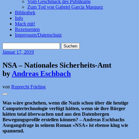
Vom Geschmack des Publikums
Zum Tod von Gabriel Garcia Marquez
Bibliothek
Info
Mach mit!
Rezensenten
Impressum/Datenschutz
Suchen
nach:
Januar
17, 2019
NSA – Nationales Sicherheits-Amt
by
Andreas Eschbach
von
Ruprecht Frieling
Was wäre geschehen, wenn die Nazis schon über die heutige
Computertechnologie verfügt hätten, wenn sie ihre Bürger
hätten total überwachen und aus den Datenbergen
Bewegungsprofile erstellen können? – Andreas Eschbachs
Ausgangsfrage in seinem Roman »NSA« ist ebenso klug wie
spannend.