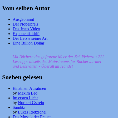
nach:
Vom selben Autor
Ausgebrannt
Der Nobelpreis
Das Jesus Video
Exponentialdrift
Der Letzte seiner Art
Eine Billion Dollar
Mit Büchern das gefrorene Meer der Zeit löchern • 222
Lesetipps abseits des Mainstreams für Bücherwürmer
und Leseratten • Überall im Handel
Soeben gelesen
Einatmen Ausatmen
by
Maxim Leo
Im ersten Licht
by
Norbert Gstrein
Sanditz
by
Lukas Rietzschel
Das Mosaik der Frauen