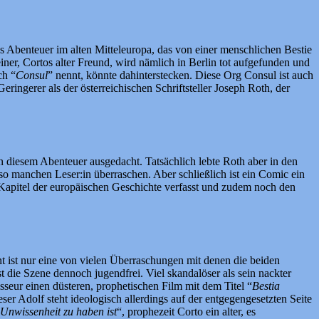
ses Abenteuer im alten Mitteleuropa, das von einer menschlichen Bestie
er, Cortos alter Freund, wird nämlich in Berlin tot aufgefunden und
ch “
Consul
” nennt, könnte dahinterstecken. Diese Org Consul ist auch
ringerer als der österreichischen Schriftsteller Joseph Roth, der
 in diesem Abenteuer ausgedacht. Tatsächlich lebte Roth aber in den
g so manchen Leser:in überraschen. Aber schließlich ist ein Comic ein
 Kapitel der europäischen Geschichte verfasst und zudem noch den
ist nur eine von vielen Überraschungen mit denen die beiden
t die Szene dennoch jugendfrei. Viel skandalöser als sein nackter
sseur einen düsteren, prophetischen Film mit dem Titel “
Bestia
ser Adolf steht ideologisch allerdings auf der entgegengesetzten Seite
 Unwissenheit zu haben ist
“, prophezeit Corto ein alter, es