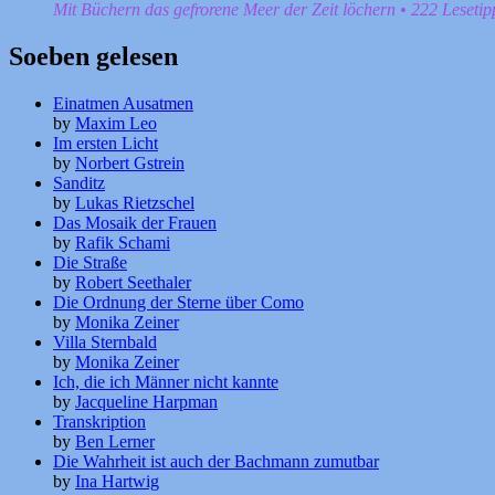
Mit Büchern das gefrorene Meer der Zeit löchern • 222 Leseti
Soeben gelesen
Einatmen Ausatmen
by
Maxim Leo
Im ersten Licht
by
Norbert Gstrein
Sanditz
by
Lukas Rietzschel
Das Mosaik der Frauen
by
Rafik Schami
Die Straße
by
Robert Seethaler
Die Ordnung der Sterne über Como
by
Monika Zeiner
Villa Sternbald
by
Monika Zeiner
Ich, die ich Männer nicht kannte
by
Jacqueline Harpman
Transkription
by
Ben Lerner
Die Wahrheit ist auch der Bachmann zumutbar
by
Ina Hartwig