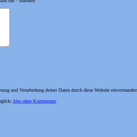
sind mit
*
markiert
herung und Verarbeitung deiner Daten durch diese Website einverstande
glich:
Abo ohne Kommentar
.