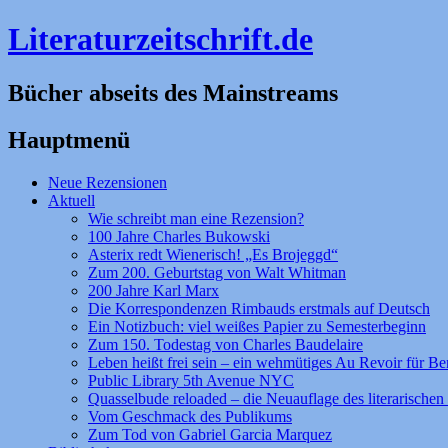
Literaturzeitschrift.de
Bücher abseits des Mainstreams
Hauptmenü
Zum
Neue Rezensionen
Inhalt
Aktuell
springen
Wie schreibt man eine Rezension?
100 Jahre Charles Bukowski
Asterix redt Wienerisch! „Es Brojeggd“
Zum 200. Geburtstag von Walt Whitman
200 Jahre Karl Marx
Die Korrespondenzen Rimbauds erstmals auf Deutsch
Ein Notizbuch: viel weißes Papier zu Semesterbeginn
Zum 150. Todestag von Charles Baudelaire
Leben heißt frei sein – ein wehmütiges Au Revoir für Be
Public Library 5th Avenue NYC
Quasselbude reloaded – die Neuauflage des literarischen 
Vom Geschmack des Publikums
Zum Tod von Gabriel Garcia Marquez