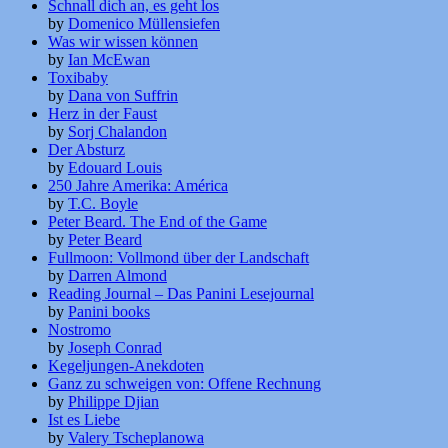
Schnall dich an, es geht los
by
Domenico Müllensiefen
Was wir wissen können
by
Ian McEwan
Toxibaby
by
Dana von Suffrin
Herz in der Faust
by
Sorj Chalandon
Der Absturz
by
Edouard Louis
250 Jahre Amerika: América
by
T.C. Boyle
Peter Beard. The End of the Game
by
Peter Beard
Fullmoon: Vollmond über der Landschaft
by
Darren Almond
Reading Journal – Das Panini Lesejournal
by
Panini books
Nostromo
by
Joseph Conrad
Kegeljungen-Anekdoten
Ganz zu schweigen von: Offene Rechnung
by
Philippe Djian
Ist es Liebe
by
Valery Tscheplanowa