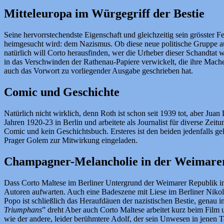
Mitteleuropa im Würgegriff der Bestie
Seine hervorrstechendste Eigenschaft und gleichzeitig sein grösster Fe
heimgesucht wird: dem Nazismus. Ob diese neue politische Gruppe auc
natürlich will Corto herausfinden, wer die Urheber dieser Schandtat w
in das Verschwinden der Rathenau-Papiere verwickelt, die ihre Machens
auch das Vorwort zu vorliegender Ausgabe geschrieben hat.
Comic und Geschichte
Natürlich nicht wirklich, denn Roth ist schon seit 1939 tot, aber Juan
Jahren 1920-23 in Berlin und arbeitete als Journalist für diverse Zeit
Comic und kein Geschichtsbuch. Ersteres ist den beiden jedenfalls g
Prager Golem zur Mitwirkung eingeladen.
Champagner-Melancholie in der Weimare
Dass Corto Maltese im Berliner Untergrund der Weimarer Republik i
Autoren aufwarten. Auch eine Badeszene mit Liese im Berliner Nikolass
Popo ist schließlich das Heraufdäuen der nazistischen Bestie, genau i
Triumphans
” dreht Aber auch Corto Maltese arbeitet kurz beim Film u
wie der andere, leider berühmtere Adolf, der sein Unwesen in jenen T