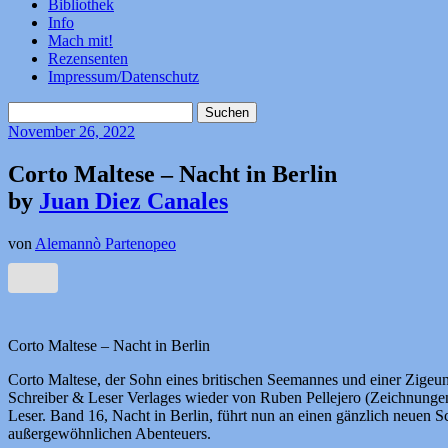
Bibliothek
Info
Mach mit!
Rezensenten
Impressum/Datenschutz
Suchen
nach:
November
26, 2022
Corto Maltese – Nacht in Berlin
by
Juan Diez Canales
von
Alemannò Partenopeo
Corto Maltese – Nacht in Berlin
Corto Maltese, der Sohn eines britischen Seemannes und einer Zigeun
Schreiber & Leser Verlages wieder von Ruben Pellejero (Zeichnungen) 
Leser. Band 16, Nacht in Berlin, führt nun an einen gänzlich neuen S
außergewöhnlichen Abenteuers.