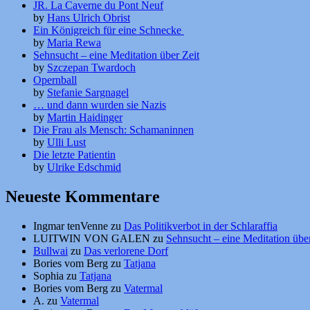
JR. La Caverne du Pont Neuf
by
Hans Ulrich Obrist
Ein Königreich für eine Schnecke
by
Maria Rewa
Sehnsucht – eine Meditation über Zeit
by
Szczepan Twardoch
Opernball
by
Stefanie Sargnagel
… und dann wurden sie Nazis
by
Martin Haidinger
Die Frau als Mensch: Schamaninnen
by
Ulli Lust
Die letzte Patientin
by
Ulrike Edschmid
Neueste Kommentare
Ingmar tenVenne
zu
Das Politikverbot in der Schlaraffia
LUITWIN VON GALEN
zu
Sehnsucht – eine Meditation über
Bullwai
zu
Das verlorene Dorf
Bories vom Berg
zu
Tatjana
Sophia
zu
Tatjana
Bories vom Berg
zu
Vatermal
A.
zu
Vatermal