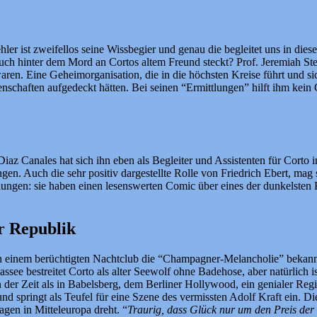
hler ist zweifellos seine Wissbegier und genau die begleitet uns in die
h hinter dem Mord an Cortos altem Freund steckt? Prof. Jeremiah Stein
aren. Eine Geheimorganisation, die in die höchsten Kreise führt und si
chaften aufgedeckt hätten. Bei seinen “Ermittlungen” hilft ihm kein Ge
 Diaz Canales hat sich ihn eben als Begleiter und Assistenten für Corto
ungen. Auch die sehr positiv dargestellte Rolle von Friedrich Ebert, ma
elungen: sie haben einen lesenswerten Comic über eines der dunkelsten
r Republik
n einem berüchtigten Nachtclub die “Champagner-Melancholie” bekannt 
ee bestreitet Corto als alter Seewolf ohne Badehose, aber natürlich is
n der Zeit als in Babelsberg, dem Berliner Hollywood, ein genialer Regi
nd springt als Teufel für eine Szene des vermissten Adolf Kraft ein. Die
agen in Mitteleuropa dreht. “
Traurig, dass Glück nur um den Preis der