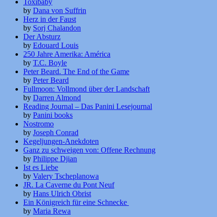
Toxibaby
by
Dana von Suffrin
Herz in der Faust
by
Sorj Chalandon
Der Absturz
by
Edouard Louis
250 Jahre Amerika: América
by
T.C. Boyle
Peter Beard. The End of the Game
by
Peter Beard
Fullmoon: Vollmond über der Landschaft
by
Darren Almond
Reading Journal – Das Panini Lesejournal
by
Panini books
Nostromo
by
Joseph Conrad
Kegeljungen-Anekdoten
Ganz zu schweigen von: Offene Rechnung
by
Philippe Djian
Ist es Liebe
by
Valery Tscheplanowa
JR. La Caverne du Pont Neuf
by
Hans Ulrich Obrist
Ein Königreich für eine Schnecke
by
Maria Rewa