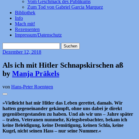
Vom Geschmack des Publikums
Zum Tod von Gabriel Garcia Marquez
Bibliothek
Info
Mach mit!
Rezensenten
Impressum/Datenschutz
Suchen
nach:
Dezember
12, 2018
Als ich mit Hitler Schnapskirschen aß
by
Manja Präkels
von
Hans-Peter Roentgen
»Vielleicht hat mir Hitler das Leben gerettet, damals. Wir
hatten gegeneinander gekämpft, ohne uns dabei je direkt
gegenübergestanden zu haben. Und als wir uns – Jahre später
– trafen, Veteranen nunmehr, Kriegsbeobachter, bekam ich
keine Beleidigung, keine Demütigung, keinen Schla, keine
Kugel, nicht seinen Hass – nur seine Nummer.«