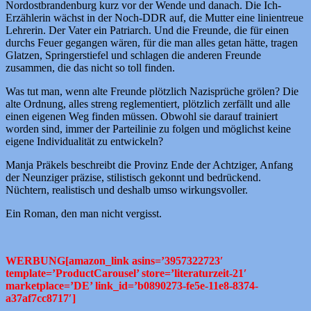
Nordostbrandenburg kurz vor der Wende und danach. Die Ich-
Erzählerin wächst in der Noch-DDR auf, die Mutter eine linientreue
Lehrerin. Der Vater ein Patriarch. Und die Freunde, die für einen
durchs Feuer gegangen wären, für die man alles getan hätte, tragen
Glatzen, Springerstiefel und schlagen die anderen Freunde
zusammen, die das nicht so toll finden.
Was tut man, wenn alte Freunde plötzlich Nazisprüche grölen? Die
alte Ordnung, alles streng reglementiert, plötzlich zerfällt und alle
einen eigenen Weg finden müssen. Obwohl sie darauf trainiert
worden sind, immer der Parteilinie zu folgen und möglichst keine
eigene Individualität zu entwickeln?
Manja Präkels beschreibt die Provinz Ende der Achtziger, Anfang
der Neunziger präzise, stilistisch gekonnt und bedrückend.
Nüchtern, realistisch und deshalb umso wirkungsvoller.
Ein Roman, den man nicht vergisst.
WERBUNG[amazon_link asins=’3957322723′
template=’ProductCarousel’ store=’literaturzeit-21′
marketplace=’DE’ link_id=’b0890273-fe5e-11e8-8374-
a37af7cc8717′]