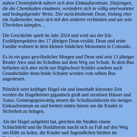
nahen Chemiefabrik nähert sich dem Einkaufszentrum. Diejenigen,
die die Chemikalien einatmen, verändern sich in völlig unerwarteter
und beängstigender Weise. Der zurückhaltende Dean, bislang eher
ein Außenseiter, muss sich mit den anderen verbünden und um sein
Überleben kämpfen…
Die Geschichte spielt im Jahr 2024 und wird aus der Ich-
Erzählperspektive des 17 jährigen Dean erzählt. Dean und seine
Familie wohnen in dem kleinen Städtchen Monument in Colorado.
Es ist ein ganz gewöhnlicher Morgen und Dean und sein 13 jähriger
Bruder Alex sind im Schulbus auf dem Weg zur Schule. In dem Bus
befinden sich aber nicht nur Highschool Schüler sondern auch
Grundschüler denn beide Schulen werden vom selben Bus
angesteuert.
Plötzlich setzt kräftiger Hagel ein und innerhalb kürzester Zeit
werden die Hagelkörner gigantisch groß und zerstören Häuser und
Autos. Geistesgegenwärtig steuert die Schulbusfahrerin ein riesiges
Einkaufzentrum an und brettert mitten hinein um die Kinder in
Sicherheit zu bringen.
Als der Hagel aufgehört hat, gleichen die Straßen einem
Schlachtfeld und die Busfahrerin macht sich zu Fuß auf den Weg
um Hilfe zu holen, die Kinder und Jugendlichen bleiben im