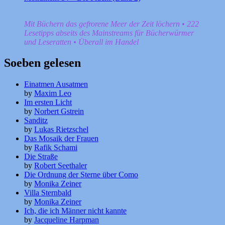
Mit Büchern das gefrorene Meer der Zeit löchern • 222
Lesetipps abseits des Mainstreams für Bücherwürmer
und Leseratten • Überall im Handel
Soeben gelesen
Einatmen Ausatmen
by
Maxim Leo
Im ersten Licht
by
Norbert Gstrein
Sanditz
by
Lukas Rietzschel
Das Mosaik der Frauen
by
Rafik Schami
Die Straße
by
Robert Seethaler
Die Ordnung der Sterne über Como
by
Monika Zeiner
Villa Sternbald
by
Monika Zeiner
Ich, die ich Männer nicht kannte
by
Jacqueline Harpman