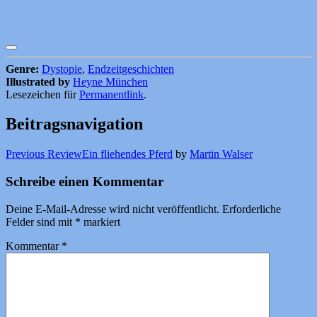
Genre:
Dystopie
,
Endzeitgeschichten
Illustrated by
Heyne München
Lesezeichen für
Permanentlink
.
Beitragsnavigation
Previous Review
Ein fliehendes Pferd
by
Martin Walser
Schreibe einen Kommentar
Deine E-Mail-Adresse wird nicht veröffentlicht.
Erforderliche
Felder sind mit
*
markiert
Kommentar
*