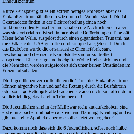
Einkaufszentrum.
Kurze Zeit später gibt es ein extrem heftiges Erdbeben aber das
Einkaufszentrum hält diesem wie durch ein Wunder stand. Die 14
Gestrandeten finden in der Elektroabteilung einen noch
funktionierenden Fernseher und schalten die Nachrichten ein aber
was sie dort erfahren ist schlimmer als alle Befürchtungen. Eine 800
Meter hohe Welle, ausgelöst durch einen gigantischen Tsunami, hat
die Ostküste der USA getroffen und komplett ausgelöscht. Durch
das Erdbeben wurde die ortsansässige Chemiefabrik stark
beschädigt und chemische Kampfstoffe sind unkontrolliert
ausgetreten. Eine riesige und hochgifte Wolke breitet sich aus und
die Menschen werden aufgefordert sich unter keinen Umständen im
Freien aufzuhalten.
Die Jugendlichen verbarrikadieren die Türen des Einkaufszentrums,
können nirgendwo hin und auf die Rettung durch die Busfahrerin
oder sonstige Rettungskräfte brauchen sie auch nicht zu hoffen denn
schließlich liegt das Land in Trümmern…!
Die Jugendlichen sind in der Mall zwar recht gut aufgehoben, sind
erst einmal sicher und haben ausreichend Nahrung, Kleidung und es
gibt auch eine Apotheke aber wie soll es jetzt weitergehen?
Dazu kommt noch dass sich die 6 Jugendlichen, selbst noch halbe
und verängstigte Kinder, jetzt auch noch pflichtbewusst um die