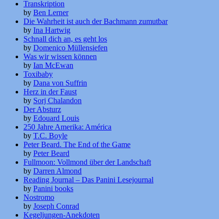
Transkription
by
Ben Lerner
Die Wahrheit ist auch der Bachmann zumutbar
by
Ina Hartwig
Schnall dich an, es geht los
by
Domenico Müllensiefen
Was wir wissen können
by
Ian McEwan
Toxibaby
by
Dana von Suffrin
Herz in der Faust
by
Sorj Chalandon
Der Absturz
by
Edouard Louis
250 Jahre Amerika: América
by
T.C. Boyle
Peter Beard. The End of the Game
by
Peter Beard
Fullmoon: Vollmond über der Landschaft
by
Darren Almond
Reading Journal – Das Panini Lesejournal
by
Panini books
Nostromo
by
Joseph Conrad
Kegeljungen-Anekdoten