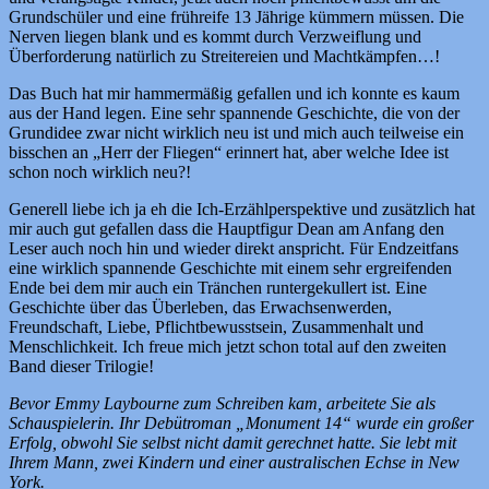
Grundschüler und eine frühreife 13 Jährige kümmern müssen. Die
Nerven liegen blank und es kommt durch Verzweiflung und
Überforderung natürlich zu Streitereien und Machtkämpfen…!
Das Buch hat mir hammermäßig gefallen und ich konnte es kaum
aus der Hand legen. Eine sehr spannende Geschichte, die von der
Grundidee zwar nicht wirklich neu ist und mich auch teilweise ein
bisschen an „Herr der Fliegen“ erinnert hat, aber welche Idee ist
schon noch wirklich neu?!
Generell liebe ich ja eh die Ich-Erzählperspektive und zusätzlich hat
mir auch gut gefallen dass die Hauptfigur Dean am Anfang den
Leser auch noch hin und wieder direkt anspricht. Für Endzeitfans
eine wirklich spannende Geschichte mit einem sehr ergreifenden
Ende bei dem mir auch ein Tränchen runtergekullert ist. Eine
Geschichte über das Überleben, das Erwachsenwerden,
Freundschaft, Liebe, Pflichtbewusstsein, Zusammenhalt und
Menschlichkeit. Ich freue mich jetzt schon total auf den zweiten
Band dieser Trilogie!
Bevor Emmy Laybourne zum Schreiben kam, arbeitete Sie als
Schauspielerin. Ihr Debütroman „Monument 14“ wurde ein großer
Erfolg, obwohl Sie selbst nicht damit gerechnet hatte. Sie lebt mit
Ihrem Mann, zwei Kindern und einer australischen Echse in New
York.