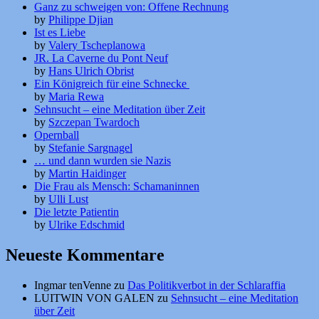
Ganz zu schweigen von: Offene Rechnung
by
Philippe Djian
Ist es Liebe
by
Valery Tscheplanowa
JR. La Caverne du Pont Neuf
by
Hans Ulrich Obrist
Ein Königreich für eine Schnecke
by
Maria Rewa
Sehnsucht – eine Meditation über Zeit
by
Szczepan Twardoch
Opernball
by
Stefanie Sargnagel
… und dann wurden sie Nazis
by
Martin Haidinger
Die Frau als Mensch: Schamaninnen
by
Ulli Lust
Die letzte Patientin
by
Ulrike Edschmid
Neueste Kommentare
Ingmar tenVenne
zu
Das Politikverbot in der Schlaraffia
LUITWIN VON GALEN
zu
Sehnsucht – eine Meditation
über Zeit