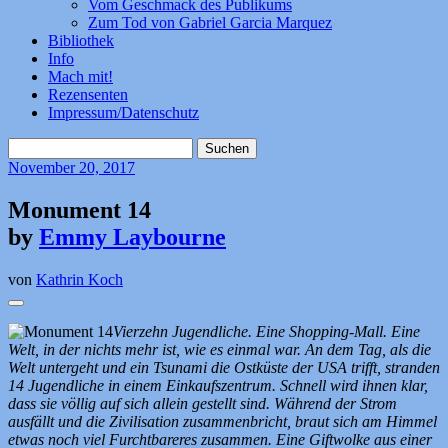
Vom Geschmack des Publikums
Zum Tod von Gabriel Garcia Marquez
Bibliothek
Info
Mach mit!
Rezensenten
Impressum/Datenschutz
Suchen
nach:
November
20, 2017
Monument 14
by
Emmy Laybourne
von
Kathrin Koch
Vierzehn Jugendliche. Eine Shopping-Mall. Eine
Welt, in der nichts mehr ist, wie es einmal war. An dem Tag, als die
Welt untergeht und ein Tsunami die Ostküste der USA trifft, stranden
14 Jugendliche in einem Einkaufszentrum. Schnell wird ihnen klar,
dass sie völlig auf sich allein gestellt sind. Während der Strom
ausfällt und die Zivilisation zusammenbricht, braut sich am Himmel
etwas noch viel Furchtbareres zusammen. Eine Giftwolke aus einer