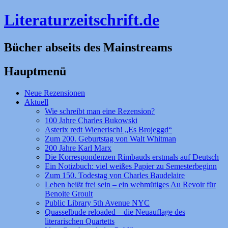
Literaturzeitschrift.de
Bücher abseits des Mainstreams
Hauptmenü
Zum
Neue Rezensionen
Inhalt
Aktuell
springen
Wie schreibt man eine Rezension?
100 Jahre Charles Bukowski
Asterix redt Wienerisch! „Es Brojeggd“
Zum 200. Geburtstag von Walt Whitman
200 Jahre Karl Marx
Die Korrespondenzen Rimbauds erstmals auf Deutsch
Ein Notizbuch: viel weißes Papier zu Semesterbeginn
Zum 150. Todestag von Charles Baudelaire
Leben heißt frei sein – ein wehmütiges Au Revoir für
Benoite Groult
Public Library 5th Avenue NYC
Quasselbude reloaded – die Neuauflage des
literarischen Quartetts