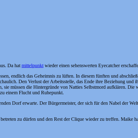
aus. Da hat
mittelpunkt
wieder einen sehenswerten Eyecatcher erschaff
en, endlich das Geheimnis zu lüften. In diesem fünften und abschließe
aulich. Den Verlust der Arbeitsstelle, das Ende ihre Beziehung und ih
, sie müssen die Hintergründe von Natties Selbstmord aufklären. Die wa
d zu einem Flucht und Ruhepunkt.
enden Dorf erwarte. Der Bürgermeister, der sich für den Nabel der Welt
etreten zu dürfen und den Rest der Clique wieder zu treffen. Maike hat