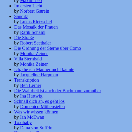
by
Maxim Leo
Im ersten Licht
by
Norbert Gstrein
Sanditz
by
Lukas Rietzschel
Das Mosaik der Frauen
by
Rafik Schami
Die Straße
by
Robert Seethaler
Die Ordnung der Sterne über Como
by
Monika Zeiner
Villa Sternbald
by
Monika Zeiner
Ich, die ich Männer nicht kannte
by
Jacqueline Harpman
Transkription
by
Ben Lerner
Die Wahrheit ist auch der Bachmann zumutbar
by
Ina Hartwig
Schnall dich an, es geht los
by
Domenico Müllensiefen
Was wir wissen können
by
Ian McEwan
Toxibaby
by
Dana von Suffrin