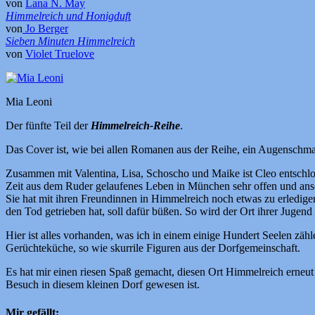
von
Lana N. May
Himmelreich und Honigduft
von
Jo Berger
Sieben Minuten Himmelreich
von
Violet Truelove
Mia Leoni
Der fünfte Teil der
Himmelreich-Reihe
.
Das Cover ist, wie bei allen Romanen aus der Reihe, ein Augenschm
Zusammen mit Valentina, Lisa, Schoscho und Maike ist Cleo entschloss
Zeit aus dem Ruder gelaufenes Leben in München sehr offen und ansch
Sie hat mit ihren Freundinnen in Himmelreich noch etwas zu erledigen
den Tod getrieben hat, soll dafür büßen. So wird der Ort ihrer Jugen
Hier ist alles vorhanden, was ich in einem einige Hundert Seelen zähl
Gerüchteküche, so wie skurrile Figuren aus der Dorfgemeinschaft.
Es hat mir einen riesen Spaß gemacht, diesen Ort Himmelreich erneut b
Besuch in diesem kleinen Dorf gewesen ist.
Mir gefällt: