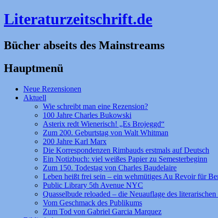
Literaturzeitschrift.de
Bücher abseits des Mainstreams
Hauptmenü
Zum
Neue Rezensionen
Inhalt
Aktuell
springen
Wie schreibt man eine Rezension?
100 Jahre Charles Bukowski
Asterix redt Wienerisch! „Es Brojeggd“
Zum 200. Geburtstag von Walt Whitman
200 Jahre Karl Marx
Die Korrespondenzen Rimbauds erstmals auf Deutsch
Ein Notizbuch: viel weißes Papier zu Semesterbeginn
Zum 150. Todestag von Charles Baudelaire
Leben heißt frei sein – ein wehmütiges Au Revoir für Be
Public Library 5th Avenue NYC
Quasselbude reloaded – die Neuauflage des literarischen 
Vom Geschmack des Publikums
Zum Tod von Gabriel Garcia Marquez