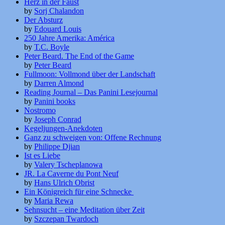
Herz in der Faust
by
Sorj Chalandon
Der Absturz
by
Edouard Louis
250 Jahre Amerika: América
by
T.C. Boyle
Peter Beard. The End of the Game
by
Peter Beard
Fullmoon: Vollmond über der Landschaft
by
Darren Almond
Reading Journal – Das Panini Lesejournal
by
Panini books
Nostromo
by
Joseph Conrad
Kegeljungen-Anekdoten
Ganz zu schweigen von: Offene Rechnung
by
Philippe Djian
Ist es Liebe
by
Valery Tscheplanowa
JR. La Caverne du Pont Neuf
by
Hans Ulrich Obrist
Ein Königreich für eine Schnecke
by
Maria Rewa
Sehnsucht – eine Meditation über Zeit
by
Szczepan Twardoch