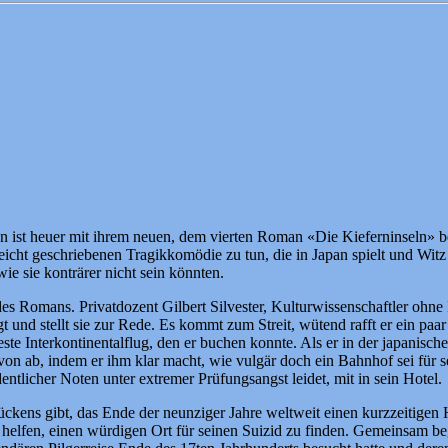
n ist heuer mit ihrem neuen, dem vierten Roman «Die Kieferninseln» be
derleicht geschriebenen Tragikkomödie zu tun, die in Japan spielt und 
ie sie konträrer nicht sein könnten.
z des Romans. Privatdozent Gilbert Silvester, Kulturwissenschaftler ohne
gt und stellt sie zur Rede. Es kommt zum Streit, wütend rafft er ein p
este Interkontinentalflug, den er buchen konnte. Als er in der japanisc
von ab, indem er ihm klar macht, wie vulgär doch ein Bahnhof sei für s
tlicher Noten unter extremer Prüfungsangst leidet, mit in sein Hotel.
kens gibt, das Ende der neunziger Jahre weltweit einen kurzzeitigen Hy
Yosa helfen, einen würdigen Ort für seinen Suizid zu finden. Gemeinsam