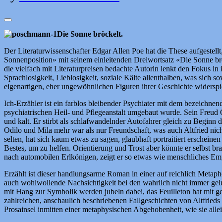
Die Sonne bröckelt.
Der Literaturwissenschafter Edgar Allen Poe hat die These aufgeste
Sonnenposition» mit seinem einleitenden Dreiwortsatz «Die Sonne brö
die vielfach mit Literaturpreisen bedachte Autorin lenkt den Fokus in
Sprachlosigkeit, Lieblosigkeit, soziale Kälte allenthalben, was sich 
eigenartigen, eher ungewöhnlichen Figuren ihrer Geschichte widerspi
Ich-Erzähler ist ein farblos bleibender Psychiater mit dem bezeichn
psychiatrischen Heil- und Pflegeanstalt umgebaut wurde. Sein Freud 
und kalt. Er stirbt als schlafwandelnder Autofahrer gleich zu Beginn
Odilo und Mila mehr war als nur Freundschaft, was auch Altfried nic
selten, hat sich kaum etwas zu sagen, glaubhaft portraitiert erscheinen
Bestes, um zu helfen. Orientierung und Trost aber könnte er selbst br
nach automobilen Erlkönigen, zeigt er so etwas wie menschliches Empf
Erzählt ist dieser handlungsarme Roman in einer auf reichlich Metaph
auch wohlwollende Nachsichtigkeit bei den wahrlich nicht immer gelun
mit Hang zur Symbolik werden jubeln dabei, das Feuilleton hat mit 
zahlreichen, anschaulich beschriebenen Fallgeschichten von Altfrieds
Prosainsel inmitten einer metaphysischen Abgehobenheit, wie sie alle