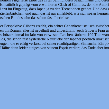
gendären Pilgerreise Ende des 17ten Jahrhunderts besucht hatte und de
st natürlich geprägt vom erwartbaren Clash of Cultures, den die Autori
l erst im Flugzeug, dass Japan ja zu den Teenationen gehört. Und dass e
Ziegenbärtchen, und auch das ist nur angeklebt, wie sich später herauss
tschen Bundesbahn das schon fast überirdisch.
er Perspektive Gilberts erzählt, ein echter Gedankenaustausch zwisch
im Roman, alles ist nebelhaft und unbestimmt, auch Gilberts Frau und Y
ützer einmal im Jahr von verwesten Leichen säubern, 102 Tote waren e
, die schon fast hysterische Naturliebe der Japaner poetisch umzusetzen
gen, die er eifrig verfasst bei seiner roadtripartigen Sinnsuche. Ein p
älfte dann leider einiges von seinem Esprit verliert, das Ende aber im