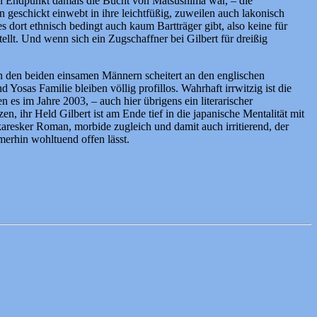
ren Endpunkt damals die Bucht von Matsushima war, – die
n geschickt einwebt in ihre leichtfüßig, zuweilen auch lakonisch
s dort ethnisch bedingt auch kaum Bartträger gibt, also keine für
tellt. Und wenn sich ein Zugschaffner bei Gilbert für dreißig
en den beiden einsamen Männern scheitert an den englischen
osas Familie bleiben völlig profillos. Wahrhaft irrwitzig ist die
s im Jahre 2003, – auch hier übrigens ein literarischer
, ihr Held Gilbert ist am Ende tief in die japanische Mentalität mit
ikaresker Roman, morbide zugleich und damit auch irritierend, der
merhin wohltuend offen lässt.