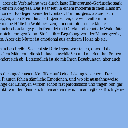
en, aber die Verbindung war durch laute Hintergrund-Geräusche stark
 auf einem Kongress. Das Paar lebt in einem modernistischen Haus im
uch zu den Kollegen keinerlei Kontakt. Frühmorgens, als sie nach
gten, alten Freundin aus Jugendzeiten, die weit entfernt in
ern eine Hütte im Wald besitzen, um dort mit ihr eine kleine
 auch schon lange gut befreundet mit Olivia und kennt die Waldhütte.
r nicht ertragen kann. Sie hat ihre Begabung von der Mutter geerbt,
. Aber die Mutter ist emotional aus anderem Holze als sie.
an beschreibt. So sieht sie Birte irgendwo stehen, obwohl die
rtlichen Männern, die sich ihnen anschließen und mit den drei Frauen
dert sich ab. Letztendlich ist sie mit Ihren Begabungen, aber auch
ss die angedeuteten Konflikte auf keine Lösung zusteuern. Der
n Figuren fehlen sämtliche Emotionen, und wo sie ausnahmsweise
nge der Erinnyen wirken schon fast parodistisch und tragen rein gar
sinkt, wundert dann auch niemanden mehr, – man legt das Buch gerne