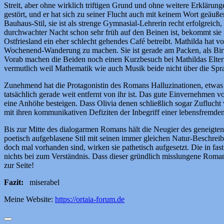
Streit, aber ohne wirklich triftigen Grund und ohne weitere Erklärun
gestört, und er hat sich zu seiner Flucht auch mit keinem Wort geäuße
Bauhaus-Stil, sie ist als strenge Gymnasial-Lehrerin recht erfolgreich
durchwachter Nacht schon sehr früh auf den Beinen ist, bekommt sie pl
Ostfriesland ein eher schlecht gehendes Café betreibt. Mathilda hat vo
Wochenend-Wanderung zu machen. Sie ist gerade am Packen, als Birte a
Vorab machen die Beiden noch einen Kurzbesuch bei Mathildas Eltern, w
vermutlich weil Mathematik wie auch Musik beide nicht über die Spra
Zunehmend hat die Protagonistin des Romans Halluzinationen, etwas r
tatsächlich gerade weit entfernt von ihr ist. Das gute Einvernehmen vo
eine Anhöhe besteigen. Dass Olivia denen schließlich sogar Zuflucht 
mit ihren kommunikativen Defiziten der Inbegriff einer lebensfremden A
Bis zur Mitte des dialogarmen Romans hält die Neugier des geneigten 
poetisch aufgeblasene Stil mit seinen immer gleichen Natur-Beschr
doch mal vorhanden sind, wirken sie pathetisch aufgesetzt. Die in fa
nichts bei zum Verständnis. Dass dieser gründlich misslungene Roma
zur Seite!
Fazit:
miserabel
Meine Website:
https://ortaia-forum.de