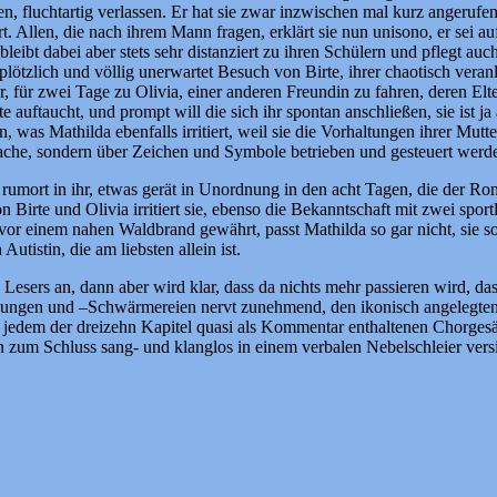
gen, fluchtartig verlassen. Er hat sie zwar inzwischen mal kurz angeruf
rt. Allen, die nach ihrem Mann fragen, erklärt sie nun unisono, er sei
, bleibt dabei aber stets sehr distanziert zu ihren Schülern und pflegt a
ötzlich und völlig unerwartet Besuch von Birte, ihrer chaotisch veranla
r, für zwei Tage zu Olivia, einer anderen Freundin zu fahren, deren Elt
uftaucht, und prompt will die sich ihr spontan anschließen, sie ist ja
as Mathilda ebenfalls irritiert, weil sie die Vorhaltungen ihrer Mutte
che, sondern über Zeichen und Symbole betrieben und gesteuert werden
umort in ihr, etwas gerät in Unordnung in den acht Tagen, die der Rom
n Birte und Olivia irritiert sie, ebenso die Bekanntschaft mit zwei spo
vor einem nahen Waldbrand gewährt, passt Mathilda so gar nicht, sie son
utistin, die am liebsten allein ist.
Lesers an, dann aber wird klar, dass da nichts mehr passieren wird, da
eibungen und –Schwärmereien nervt zunehmend, den ikonisch angelegte
st jedem der dreizehn Kapitel quasi als Kommentar enthaltenen Chorgesä
n zum Schluss sang- und klanglos in einem verbalen Nebelschleier ver