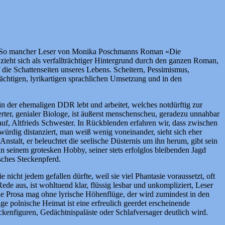
chte. So mancher Leser von Monika Poschmanns Roman «Die
ieht sich als verfallträchtiger Hintergrund durch den ganzen Roman,
f die Schattenseiten unseres Lebens. Scheitern, Pessimismus,
trächtigen, lyrikartigen sprachlichen Umsetzung und in den
n der ehemaligen DDR lebt und arbeitet, welches notdürftig zur
ter, genialer Biologe, ist äußerst menschenscheu, geradezu unnahbar
auf, Altfrieds Schwester. In Rückblenden erfahren wir, dass zwischen
ürdig distanziert, man weiß wenig voneinander, sieht sich eher
 Anstalt, er beleuchtet die seelische Düsternis um ihn herum, gibt sein
in seinem grotesken Hobby, seiner stets erfolglos bleibenden Jagd
sches Steckenpferd.
cht jedem gefallen dürfte, weil sie viel Phantasie voraussetzt, oft
e aus, ist wohltuend klar, flüssig lesbar und unkompliziert, Leser
e Prosa mag ohne lyrische Höhenflüge, der wird zumindest in den
ge polnische Heimat ist eine erfreulich geerdet erscheinende
ckenfiguren, Gedächtnispaläste oder Schlafversager deutlich wird.