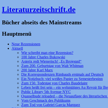
Literaturzeitschrift.de
Bücher abseits des Mainstreams
Hauptmenü
Zum
Neue Rezensionen
Inhalt
Aktuell
springen
Wie schreibt man eine Rezension?
100 Jahre Charles Bukowski
Asterix redt Wienerisch! „Es Brojeggd“
Zum 200. Geburtstag von Walt Whitman
200 Jahre Karl Marx
Die Korrespondenzen Rimbauds erstmals auf Deutsch
Ein Notizbuch: viel weißes Papier zu Semesterbeginn
Zum 150. Todestag von Charles Baudelaire
Leben heißt frei sein – ein wehmütiges Au Revoir für Be
Public Library 5th Avenue NYC
Quasselbude reloaded – die Neuauflage des literarischen 
Vom Geschmack des Publikums
Zum Tod von Gabriel Garcia Marquez