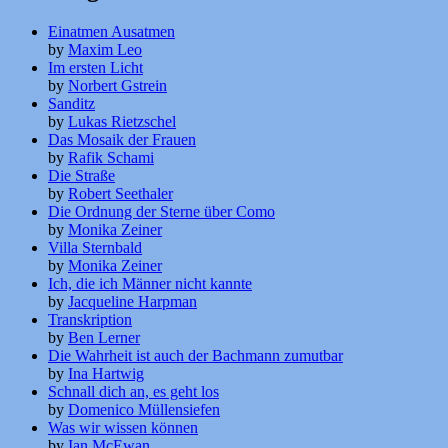
Einatmen Ausatmen
by
Maxim Leo
Im ersten Licht
by
Norbert Gstrein
Sanditz
by
Lukas Rietzschel
Das Mosaik der Frauen
by
Rafik Schami
Die Straße
by
Robert Seethaler
Die Ordnung der Sterne über Como
by
Monika Zeiner
Villa Sternbald
by
Monika Zeiner
Ich, die ich Männer nicht kannte
by
Jacqueline Harpman
Transkription
by
Ben Lerner
Die Wahrheit ist auch der Bachmann zumutbar
by
Ina Hartwig
Schnall dich an, es geht los
by
Domenico Müllensiefen
Was wir wissen können
by
Ian McEwan