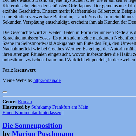
Dichters Matsuo Bashō an jene mystischen Orte, die er auf seiner le
Kieferninseln, einer der schönsten Orte Japans. Der gemeinsame Trip i
erzählte Geschichte. Entsetzt merkt Kaffeetrinker Gilbert zum Beispie
seine Studien verwertbare Bartkultur, – auch Yosa hat nur ein dünnes 
Sekunden Verspätung entschuldigt, erscheint ihm als Kunden der Deu
Die Geschichte wird zu weiten Teilen in Form der inneren Rede aus d
Sprachkenntnissen Yosas. Es gibt zudem keine markanten Nebenfiguren 
Szene im Selbstmordwald Aokigahara am Fuße des Fuji, den Umweltsch
Nachahmeffekt wie bei Goethes Werther. Es gelingt der Autorin mühelos
ihren strengen Ritualen eingetaucht, wovon insbesondere die Haiku zeu
unbestimmt zwischen Traum und Wirklichkeit pendelt, in der zweiten H
Fazit:
lesenswert
Meine Website:
http://ortaia.de
Genre:
Roman
Illustrated by
Suhrkamp Frankfurt am Main
Einen Kommentar hinterlassen
|
Die Sonnenposition
by
Marion Poschmann