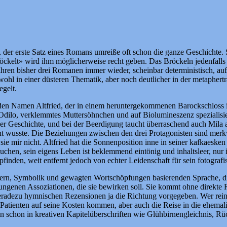
llt, der erste Satz eines Romans umreiße oft schon die ganze Geschi
ckelt» wird ihm möglicherweise recht geben. Das Bröckeln jedenfalls z
 ihren bisher drei Romanen immer wieder, scheinbar deterministisch, au
sowohl in einer düsteren Thematik, aber noch deutlicher in der metapher
egelt.
enden Namen Altfried, der in einem heruntergekommenen Barockschloss i
Odilo, verklemmtes Muttersöhnchen und auf Biolumineszenz spezialisier
 der Geschichte, und bei der Beerdigung taucht überraschend auch Mila 
ht wusste. Die Beziehungen zwischen den drei Protagonisten sind merkw
 sie mir nicht. Altfried hat die Sonnenposition inne in seiner kafkaesken
auchen, sein eigens Leben ist beklemmend eintönig und inhaltsleer, nur 
inden, weit entfernt jedoch von echter Leidenschaft für sein fotografi
ern, Symbolik und gewagten Wortschöpfungen basierenden Sprache, die ni
genen Assoziationen, die sie bewirken soll. Sie kommt ohne direkte Red
geradezu hymnischen Rezensionen ja die Richtung vorgegeben. Wer rein
 Patienten auf seine Kosten kommen, aber auch die Reise in die ehemali
in schon in kreativen Kapitelüberschriften wie Glühbirnengleichnis, Rü