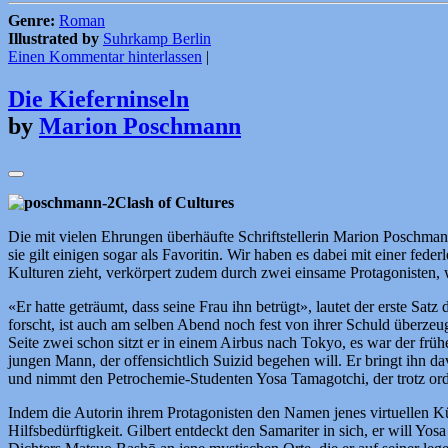
Genre:
Roman
Illustrated by
Suhrkamp Berlin
Einen Kommentar hinterlassen
|
Die Kieferninseln
by
Marion Poschmann
Clash of Cultures
Die mit vielen Ehrungen überhäufte Schriftstellerin Marion Poschman
sie gilt einigen sogar als Favoritin. Wir haben es dabei mit einer fe
Kulturen zieht, verkörpert zudem durch zwei einsame Protagonisten, w
«Er hatte geträumt, dass seine Frau ihn betrügt», lautet der erste Sat
forscht, ist auch am selben Abend noch fest von ihrer Schuld überzeu
Seite zwei schon sitzt er in einem Airbus nach Tokyo, es war der früh
jungen Mann, der offensichtlich Suizid begehen will. Er bringt ihn da
und nimmt den Petrochemie-Studenten Yosa Tamagotchi, der trotz orden
Indem die Autorin ihrem Protagonisten den Namen jenes virtuellen Küc
Hilfsbedürftigkeit. Gilbert entdeckt den Samariter in sich, er will 