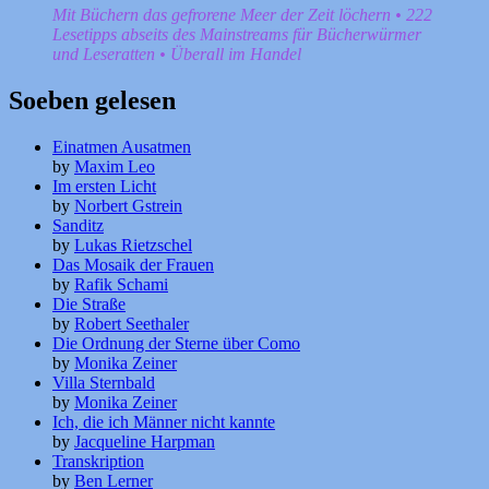
Mit Büchern das gefrorene Meer der Zeit löchern • 222
Lesetipps abseits des Mainstreams für Bücherwürmer
und Leseratten • Überall im Handel
Soeben gelesen
Einatmen Ausatmen
by
Maxim Leo
Im ersten Licht
by
Norbert Gstrein
Sanditz
by
Lukas Rietzschel
Das Mosaik der Frauen
by
Rafik Schami
Die Straße
by
Robert Seethaler
Die Ordnung der Sterne über Como
by
Monika Zeiner
Villa Sternbald
by
Monika Zeiner
Ich, die ich Männer nicht kannte
by
Jacqueline Harpman
Transkription
by
Ben Lerner