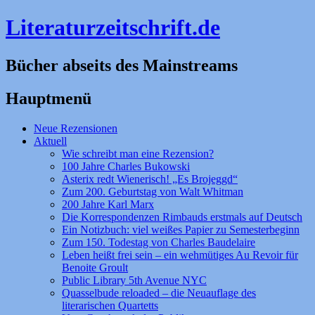
Literaturzeitschrift.de
Bücher abseits des Mainstreams
Hauptmenü
Zum
Neue Rezensionen
Inhalt
Aktuell
springen
Wie schreibt man eine Rezension?
100 Jahre Charles Bukowski
Asterix redt Wienerisch! „Es Brojeggd“
Zum 200. Geburtstag von Walt Whitman
200 Jahre Karl Marx
Die Korrespondenzen Rimbauds erstmals auf Deutsch
Ein Notizbuch: viel weißes Papier zu Semesterbeginn
Zum 150. Todestag von Charles Baudelaire
Leben heißt frei sein – ein wehmütiges Au Revoir für
Benoite Groult
Public Library 5th Avenue NYC
Quasselbude reloaded – die Neuauflage des
literarischen Quartetts