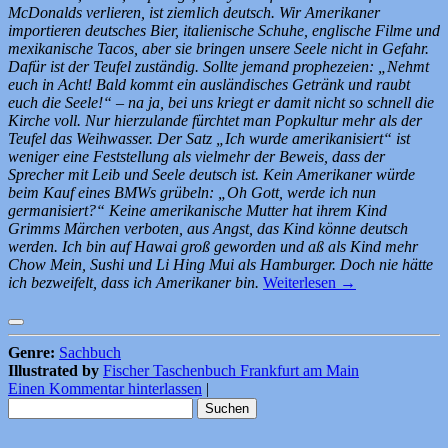
McDonalds verlieren, ist ziemlich deutsch. Wir Amerikaner
importieren deutsches Bier, italienische Schuhe, englische Filme und
mexikanische Tacos, aber sie bringen unsere Seele nicht in Gefahr.
Dafür ist der Teufel zuständig. Sollte jemand prophezeien: „Nehmt
euch in Acht! Bald kommt ein ausländisches Getränk und raubt
euch die Seele!“ – na ja, bei uns kriegt er damit nicht so schnell die
Kirche voll. Nur hierzulande fürchtet man Popkultur mehr als der
Teufel das Weihwasser. Der Satz „Ich wurde amerikanisiert“ ist
weniger eine Feststellung als vielmehr der Beweis, dass der
Sprecher mit Leib und Seele deutsch ist. Kein Amerikaner würde
beim Kauf eines BMWs grübeln: „Oh Gott, werde ich nun
germanisiert?“ Keine amerikanische Mutter hat ihrem Kind
Grimms Märchen verboten, aus Angst, das Kind könne deutsch
werden. Ich bin auf Hawai groß geworden und aß als Kind mehr
Chow Mein, Sushi und Li Hing Mui als Hamburger. Doch nie hätte
ich bezweifelt, dass ich Amerikaner bin.
Weiterlesen
→
Genre:
Sachbuch
Illustrated by
Fischer Taschenbuch Frankfurt am Main
Einen Kommentar hinterlassen
|
Suchen
nach: