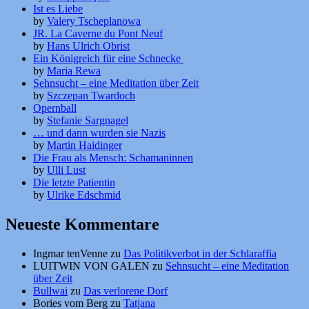
Ist es Liebe
by
Valery Tscheplanowa
JR. La Caverne du Pont Neuf
by
Hans Ulrich Obrist
Ein Königreich für eine Schnecke
by
Maria Rewa
Sehnsucht – eine Meditation über Zeit
by
Szczepan Twardoch
Opernball
by
Stefanie Sargnagel
… und dann wurden sie Nazis
by
Martin Haidinger
Die Frau als Mensch: Schamaninnen
by
Ulli Lust
Die letzte Patientin
by
Ulrike Edschmid
Neueste Kommentare
Ingmar tenVenne
zu
Das Politikverbot in der Schlaraffia
LUITWIN VON GALEN
zu
Sehnsucht – eine Meditation
über Zeit
Bullwai
zu
Das verlorene Dorf
Bories vom Berg
zu
Tatjana