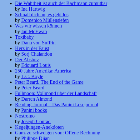
Die Wahrheit ist auch der Bachmann zumutbar
by
Ina Hartwig
Schnall dich an, es geht los
by
Domenico Müllensiefen
Was wir wissen können
by
Ian McEwan
Toxibaby
by
Dana von Suffrin
Herz in der Faust
by
Sorj Chalandon
Der Absturz
by
Edouard Louis
250 Jahre Amerika: América
by
T.C. Boyle
Peter Beard. The End of the Game
by
Peter Beard
Fullmoon: Vollmond über der Landschaft
by
Darren Almond
Reading Journal – Das Panini Lesejournal
by
Panini books
Nostromo
by
Joseph Conrad
Kegeljungen-Anekdoten
Ganz zu schweigen von: Offene Rechnung
by
Philippe Djian