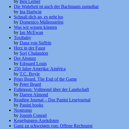
by
Ben Lerner
Die Wahrheit ist auch der Bachmann zumutbar
by
Ina Hartwig
Schnall dich an, es geht los
by
Domenico Müllensiefen
Was wir wissen können
by
Ian McEwan
Toxibaby
by
Dana von Suffrin
Herz in der Faust
by
Sorj Chalandon
Der Absturz
by
Edouard Louis
250 Jahre Amerika: América
by
T.C. Boyle
Peter Beard. The End of the Game
by
Peter Beard
Fullmoon: Vollmond über der Landschaft
by
Darren Almond
Reading Journal – Das Panini Lesejournal
by
Panini books
Nostromo
by
Joseph Conrad
Kegeljungen-Anekdoten
Ganz zu schweigen von: Offene Rechnung