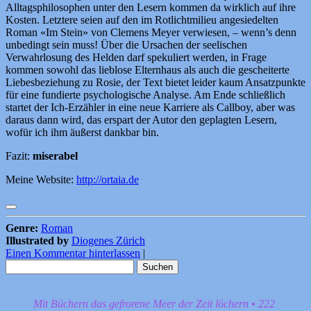
Alltagsphilosophen unter den Lesern kommen da wirklich auf ihre
Kosten. Letztere seien auf den im Rotlichtmilieu angesiedelten
Roman «Im Stein» von Clemens Meyer verwiesen, – wenn’s denn
unbedingt sein muss! Über die Ursachen der seelischen
Verwahrlosung des Helden darf spekuliert werden, in Frage
kommen sowohl das lieblose Elternhaus als auch die gescheiterte
Liebesbeziehung zu Rosie, der Text bietet leider kaum Ansatzpunkte
für eine fundierte psychologische Analyse. Am Ende schließlich
startet der Ich-Erzähler in eine neue Karriere als Callboy, aber was
daraus dann wird, das erspart der Autor den geplagten Lesern,
wofür ich ihm äußerst dankbar bin.
Fazit:
miserabel
Meine Website:
http://ortaia.de
Genre:
Roman
Illustrated by
Diogenes Zürich
Einen Kommentar hinterlassen
|
Suchen
nach:
Mit Büchern das gefrorene Meer der Zeit löchern • 222