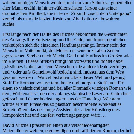
will ein richtiger Mensch werden, und ein vom Schicksal gebeutelter
alter Mann erzählt in hinterwäldlerischstem Jargon aus seiner
dramatischen Kindheit, die in ferner Zukunft „nach dem Untergang“
verlief, als man die letzten Reste von Zivilisation zu bewahren
suchte.
Erst lange nach der Hälfte des Buches bekommen die Geschichten
des Anfangs ihre Fortsetzung und ihr Ende, und immer deutlicher
verknüpfen sich die einzelnen Handlungsstränge. Immer steht der
Mensch im Mittelpunkt, der Mensch in seinem zu allen Zeiten
egoistischen Streben nach Macht, Geld und Einfluss im Großen wie
im Kleinen. Dieses Streben bringt ihn vorwärts und richtet dabei
grässliches Unheil an. Jene Menschen, die andere Ideale verfolgen
und / oder aufs Gemeinwohl bedacht sind, müssen aus dem Weg
geräumt werden – Wurzel fast allen Übels dieser Welt und genug
Stoff für Romane von gestern, heute und morgen. Stoff auch für
einen so vielschichtigen und bei aller Dramatik witzigen Roman wie
den „Wolkenatlas“, den der anfangs skeptische Leser am Ende doch
gefesselt und daher höchst ungern aus der Hand legt. Wie gern
würde er zum Finale das so plastisch beschriebene Wolkenatlas-
Sextett hören, das der junge Assistent des alten Künstlergenies
komponiert hat und das fast verlorengegangen wäre …
David Mitchell präsentiert einen aus verschiedenartigsten
Materialien gewebten, eigenwilligen und raffinierten Roman, der bei