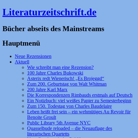
Literaturzeitschrift.de
Bücher abseits des Mainstreams
Hauptmenü
Zum
Neue Rezensionen
Inhalt
Aktuell
springen
Wie schreibt man eine Rezension?
100 Jahre Charles Bukowski
Asterix redt Wienerisch! „Es Brojeggd“
Zum 200. Geburtstag von Walt Whitman
200 Jahre Karl Marx
Die Korrespondenzen Rimbauds erstmals auf Deutsch
Ein Notizbuch: viel weißes Papier zu Semesterbeginn
Zum 150. Todestag von Charles Baudelaire
Leben heißt frei sein – ein wehmütiges Au Revoir für
Benoite Groult
Public Library 5th Avenue NYC
Quasselbude reloaded – die Neuauflage des
literarischen Quartetts