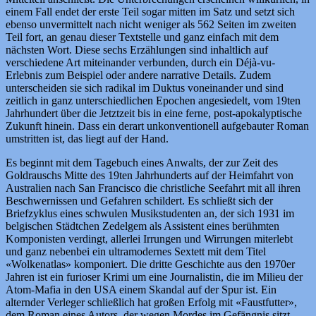
einem Fall endet der erste Teil sogar mitten im Satz und setzt sich
ebenso unvermittelt nach nicht weniger als 562 Seiten im zweiten
Teil fort, an genau dieser Textstelle und ganz einfach mit dem
nächsten Wort. Diese sechs Erzählungen sind inhaltlich auf
verschiedene Art miteinander verbunden, durch ein Déjà-vu-
Erlebnis zum Beispiel oder andere narrative Details. Zudem
unterscheiden sie sich radikal im Duktus voneinander und sind
zeitlich in ganz unterschiedlichen Epochen angesiedelt, vom 19ten
Jahrhundert über die Jetztzeit bis in eine ferne, post-apokalyptische
Zukunft hinein. Dass ein derart unkonventionell aufgebauter Roman
umstritten ist, das liegt auf der Hand.
Es beginnt mit dem Tagebuch eines Anwalts, der zur Zeit des
Goldrauschs Mitte des 19ten Jahrhunderts auf der Heimfahrt von
Australien nach San Francisco die christliche Seefahrt mit all ihren
Beschwernissen und Gefahren schildert. Es schließt sich der
Briefzyklus eines schwulen Musikstudenten an, der sich 1931 im
belgischen Städtchen Zedelgem als Assistent eines berühmten
Komponisten verdingt, allerlei Irrungen und Wirrungen miterlebt
und ganz nebenbei ein ultramodernes Sextett mit dem Titel
«Wolkenatlas» komponiert. Die dritte Geschichte aus den 1970er
Jahren ist ein furioser Krimi um eine Journalistin, die im Milieu der
Atom-Mafia in den USA einem Skandal auf der Spur ist. Ein
alternder Verleger schließlich hat großen Erfolg mit «Faustfutter»,
dem Roman eines Autors, der wegen Mordes im Gefängnis sitzt,