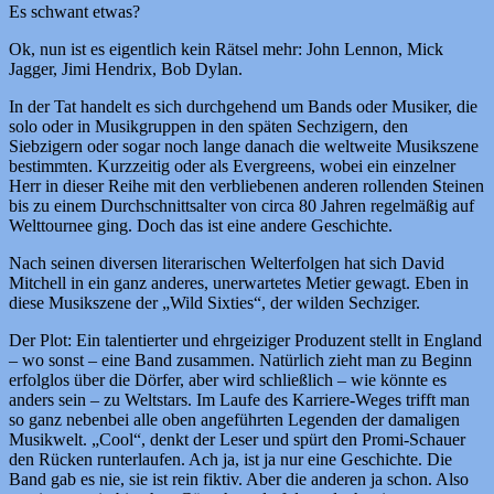
Es schwant etwas?
Ok, nun ist es eigentlich kein Rätsel mehr: John Lennon, Mick
Jagger, Jimi Hendrix, Bob Dylan.
In der Tat handelt es sich durchgehend um Bands oder Musiker, die
solo oder in Musikgruppen in den späten Sechzigern, den
Siebzigern oder sogar noch lange danach die weltweite Musikszene
bestimmten. Kurzzeitig oder als Evergreens, wobei ein einzelner
Herr in dieser Reihe mit den verbliebenen anderen rollenden Steinen
bis zu einem Durchschnittsalter von circa 80 Jahren regelmäßig auf
Welttournee ging. Doch das ist eine andere Geschichte.
Nach seinen diversen literarischen Welterfolgen hat sich David
Mitchell in ein ganz anderes, unerwartetes Metier gewagt. Eben in
diese Musikszene der „Wild Sixties“, der wilden Sechziger.
Der Plot: Ein talentierter und ehrgeiziger Produzent stellt in England
– wo sonst – eine Band zusammen. Natürlich zieht man zu Beginn
erfolglos über die Dörfer, aber wird schließlich – wie könnte es
anders sein – zu Weltstars. Im Laufe des Karriere-Weges trifft man
so ganz nebenbei alle oben angeführten Legenden der damaligen
Musikwelt. „Cool“, denkt der Leser und spürt den Promi-Schauer
den Rücken runterlaufen. Ach ja, ist ja nur eine Geschichte. Die
Band gab es nie, sie ist rein fiktiv. Aber die anderen ja schon. Also