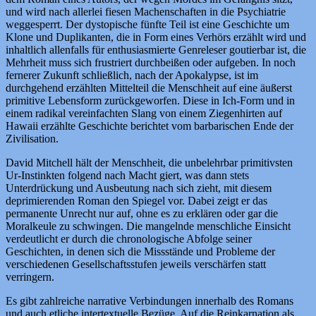
und wird nach allerlei fiesen Machenschaften in die Psychiatrie
weggesperrt. Der dystopische fünfte Teil ist eine Geschichte um
Klone und Duplikanten, die in Form eines Verhörs erzählt wird und
inhaltlich allenfalls für enthusiasmierte Genreleser goutierbar ist, die
Mehrheit muss sich frustriert durchbeißen oder aufgeben. In noch
fernerer Zukunft schließlich, nach der Apokalypse, ist im
durchgehend erzählten Mittelteil die Menschheit auf eine äußerst
primitive Lebensform zurückgeworfen. Diese in Ich-Form und in
einem radikal vereinfachten Slang von einem Ziegenhirten auf
Hawaii erzählte Geschichte berichtet vom barbarischen Ende der
Zivilisation.
David Mitchell hält der Menschheit, die unbelehrbar primitivsten
Ur-Instinkten folgend nach Macht giert, was dann stets
Unterdrückung und Ausbeutung nach sich zieht, mit diesem
deprimierenden Roman den Spiegel vor. Dabei zeigt er das
permanente Unrecht nur auf, ohne es zu erklären oder gar die
Moralkeule zu schwingen. Die mangelnde menschliche Einsicht
verdeutlicht er durch die chronologische Abfolge seiner
Geschichten, in denen sich die Missstände und Probleme der
verschiedenen Gesellschaftsstufen jeweils verschärfen statt
verringern.
Es gibt zahlreiche narrative Verbindungen innerhalb des Romans
und auch etliche intertextuelle Bezüge. Auf die Reinkarnation als