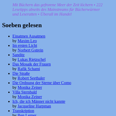
Mit Büchern das gefrorene Meer der Zeit löchern • 222
Lesetipps abseits des Mainstreams für Bücherwürmer
und Leseratten • Überall im Handel
Soeben gelesen
Einatmen Ausatmen
by
Maxim Leo
Im ersten Licht
by
Norbert Gstrein
Sanditz
by
Lukas Rietzschel
Das Mosaik der Frauen
by
Rafik Schami
Die Straße
by
Robert Seethaler
Die Ordnung der Sterne über Como
by
Monika Zeiner
Villa Sternbald
by
Monika Zeiner
Ich, die ich Männer nicht kannte
by
Jacqueline Harpman
Transkription
by
Ben Lerner