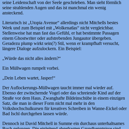
seine Leidenschaft von der Seele geschrieben. Man sieht förmlich
seine strahlenden Augen und das ist manchmal ein wenig
ansteckend.
Literarisch ist „Utopia Avenue“ allerdings nicht Mitchells bestes
Werk und zum Beispiel mit „Wolkenatlas“ nicht vergleichbar.
Stellenweise hat man fast das Gefühl, er hat bestimmte Passagen
einem Ghostwriter oder aufstrebenden Jungautor übergeben.
Geradezu plump wirkt sein(?) Stil, wenn er krampfhaft versucht,
längere Dialoge aufzulockern. Ein Beispiel:
„Würde das nicht alles ändern?“
Ein Müllwagen rumpelt vorbei.
„Dein Leben wartet, Jasper!“
Der Auflockerungs-Müllwagen taucht immer mal wieder auf.
Ebenso der zwitschernde Vogel oder das schreiende Kind auf der
Straße vor dem Haus. Zwanghafte Bildeinschübe in einem einzigen
Satz, die man in dieser Form nicht mal mehr in den
Volkshochschulkursen für kreatives Schreiben in Wanne-Eickel oder
Bad Ischl durchgehen lassen würde.
Dennoch ist David Mitchell in Summe ein durchaus unterhaltsames
Buch gelungen. Die einleitend abgefragten Grundkenntnisse sind