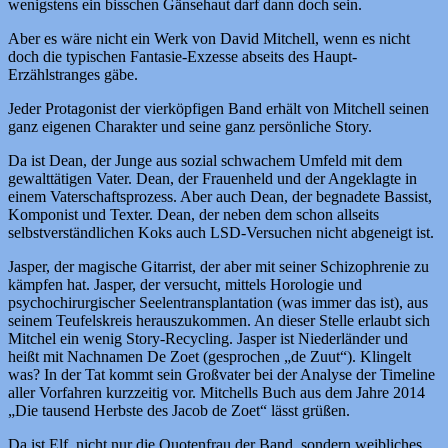
wenigstens ein bisschen Gänsehaut darf dann doch sein.
Aber es wäre nicht ein Werk von David Mitchell, wenn es nicht
doch die typischen Fantasie-Exzesse abseits des Haupt-
Erzählstranges gäbe.
Jeder Protagonist der vierköpfigen Band erhält von Mitchell seinen
ganz eigenen Charakter und seine ganz persönliche Story.
Da ist Dean, der Junge aus sozial schwachem Umfeld mit dem
gewalttätigen Vater. Dean, der Frauenheld und der Angeklagte in
einem Vaterschaftsprozess. Aber auch Dean, der begnadete Bassist,
Komponist und Texter. Dean, der neben dem schon allseits
selbstverständlichen Koks auch LSD-Versuchen nicht abgeneigt ist.
Jasper, der magische Gitarrist, der aber mit seiner Schizophrenie zu
kämpfen hat. Jasper, der versucht, mittels Horologie und
psychochirurgischer Seelentransplantation (was immer das ist), aus
seinem Teufelskreis herauszukommen. An dieser Stelle erlaubt sich
Mitchel ein wenig Story-Recycling. Jasper ist Niederländer und
heißt mit Nachnamen De Zoet (gesprochen „de Zuut“). Klingelt
was? In der Tat kommt sein Großvater bei der Analyse der Timeline
aller Vorfahren kurzzeitig vor. Mitchells Buch aus dem Jahre 2014
„Die tausend Herbste des Jacob de Zoet“ lässt grüßen.
Da ist Elf, nicht nur die Quotenfrau der Band, sondern weibliches