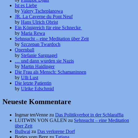
Ist es Liebe
by
Valery Tscheplanowa
JR. La Caverne du Pont Neuf
by
Hans Ulrich Obrist
Ein Königreich für eine Schnecke
by
Maria Rewa
Sehnsucht – eine Meditation über Zeit
by
Szczepan Twardoch
Opernball
by
Stefanie Sargnagel
… und dann wurden sie Nazis
by
Martin Haidinger
Die Frau als Mensch: Schamaninnen
by
Ulli Lust
Die letzte Patientin
by
Ulrike Edschmid
Neueste Kommentare
Ingmar tenVenne
zu
Das Politikverbot in der Schlaraffia
LUITWIN VON GALEN
zu
Sehnsucht – eine Meditation
über Zeit
Bullwai
zu
Das verlorene Dorf
Bories vom Berg
zu
Tatjana