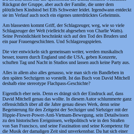
Rückgrat der Gruppe, aber auch der Familie, die unter dem
plötzlichen Kindstod bei Elfs Schwester leidet. Irgendwann entdeckt
sie im Verlauf auch noch ein eigenes unterdrücktes Geheimnis.
Am blassesten kommt Griff, der Schlagzeuger, weg, wie so viele
Schlagzeuger der Welt (vielleicht abgesehen von Charlie Watts).
Seine Persönlichkeit beschränkt sich auf den Tod des Bruders und
ein paar Frauengeschichten. Und Schlagzeugspielen.
Die vier entwickeln sich gemeinsam weiter, werden musikalisch
besser, touren durch England und die USA, geben Konzerte,
schuften Tag und Nacht in Studios und lassen auch keine Party aus.
Alles in allem also alles genauso, wie man sich ein Bandleben in
den späten Sechzigern so vorstellt. Ist das Buch von David Mitchell
deshalb eine stereotype Flachpass-Geschichte?
Eigentlich eher nein. Denn es drängt sich der Eindruck auf, dass
David Mitchell genau das wollte. In diesem Autor schlummerte ganz
offensichtlich über all die Jahre genau dieses Werk, denn seine
Begeisterung für den Zeitgeist der Sechziger und Siebziger mit der
Hippie-Flower-Power-Anti-Vietnam-Bewegung, sein Detailwissen
zu den historischen Ereignissen, weltpolitisch wie in den Straßen
von San Francisco, und seine Faszination und seine Kompetenz für
die Musik der damaligen Zeit sind unverkennbar. Da hat sich einer