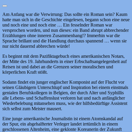
Am Anfang war die Verwirrung: Das sollte ein Roman sein? Kaum
hatte man sich in die Geschichte eingelesen, begann schon eine neue
und noch eine und noch eine … Ein fesselnder Roman war
versprochen worden, und nun dieses: ein Band abrupt abbrechender
Erzählungen ohne inneren Zusammenhang!? Immerhin war die
Sprache brillant und die Handlung durchaus spannend … wenn sie
nur nicht dauernd abbrechen würde!
Es beginnt mit dem Pazifiktagebuch eines amerikanischen Notars,
der Mitte des 19. Jahrhunderts in einer Erbschaftsangelegenheit auf
Reisen ist und dabei an die Grenzen seiner moralischen und
körperlichen Kraft stößt.
Sodann findet ein junger englischer Komponist auf der Flucht vor
seinen Gläubigern Unterschlupf und Inspiration bei einem einstmals
genialen Berufskollegen in Belgien, der durch Alter und Syphillis
alle Lebens- und Schaffenslust verloren hat und nach anfänglicher
Wiederbelebung mitansehen muss, wie der hilfsbedürftige Assistent
sich selbst zum Meister mausert.
Eine junge amerikanische Journalistin ist einem Atomskandal auf
der Spur, ein abgehalfterter Verleger landet irrtümlich in einem
geschlossenen Altenheim, eine geklonte Koreanerin der Zukunft