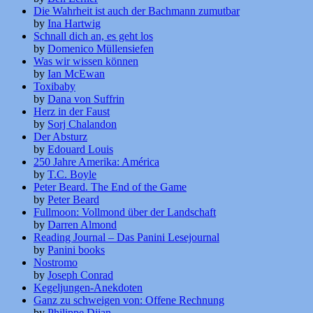
Die Wahrheit ist auch der Bachmann zumutbar
by
Ina Hartwig
Schnall dich an, es geht los
by
Domenico Müllensiefen
Was wir wissen können
by
Ian McEwan
Toxibaby
by
Dana von Suffrin
Herz in der Faust
by
Sorj Chalandon
Der Absturz
by
Edouard Louis
250 Jahre Amerika: América
by
T.C. Boyle
Peter Beard. The End of the Game
by
Peter Beard
Fullmoon: Vollmond über der Landschaft
by
Darren Almond
Reading Journal – Das Panini Lesejournal
by
Panini books
Nostromo
by
Joseph Conrad
Kegeljungen-Anekdoten
Ganz zu schweigen von: Offene Rechnung
by
Philippe Djian